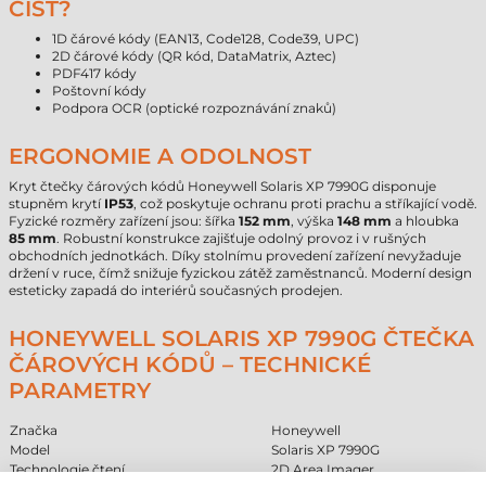
ČÍST?
1D čárové kódy (EAN13, Code128, Code39, UPC)
2D čárové kódy (QR kód, DataMatrix, Aztec)
PDF417 kódy
Poštovní kódy
Podpora OCR (optické rozpoznávání znaků)
ERGONOMIE A ODOLNOST
Kryt čtečky čárových kódů Honeywell Solaris XP 7990G disponuje
stupněm krytí
IP53
, což poskytuje ochranu proti prachu a stříkající vodě.
Fyzické rozměry zařízení jsou: šířka
152 mm
, výška
148 mm
a hloubka
85 mm
. Robustní konstrukce zajišťuje odolný provoz i v rušných
obchodních jednotkách. Díky stolnímu provedení zařízení nevyžaduje
držení v ruce, čímž snižuje fyzickou zátěž zaměstnanců. Moderní design
esteticky zapadá do interiérů současných prodejen.
HONEYWELL SOLARIS XP 7990G ČTEČKA
ČÁROVÝCH KÓDŮ – TECHNICKÉ
PARAMETRY
Značka
Honeywell
Model
Solaris XP 7990G
Technologie čtení
2D Area Imager