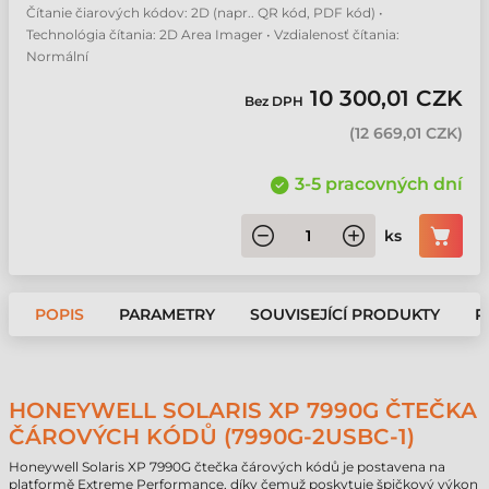
Čítanie čiarových kódov: 2D (napr.. QR kód, PDF kód) •
Technológia čítania: 2D Area Imager • Vzdialenosť čítania:
Normální
10 300,01 CZK
Bez DPH
(
12 669,01 CZK
)
3-5 pracovných dní
ks
POPIS
PARAMETRY
SOUVISEJÍCÍ PRODUKTY
P
HONEYWELL SOLARIS XP 7990G ČTEČKA
ČÁROVÝCH KÓDŮ (7990G-2USBC-1)
Honeywell Solaris XP 7990G čtečka čárových kódů je postavena na
platformě Extreme Performance, díky čemuž poskytuje špičkový výkon