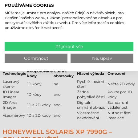
Komunikace
kabelová
POUŽÍVÁME COOKIES
Min. čtecí vzdálenost
0 cm
Max. čtecí vzdálenost
30 cm
Můžeme je umístit pro analýzu našich údajů o návštěvnících, pro
Uživatelské prostředí
standardní
zlepšení našeho webu, ukázání personalizovaného obsahu a pro
poskytnutí skvělého zážitku z webu. Pro více informací o cookies
Provedení
stolní
používáme otevřené nastavení.
Záruční doba
36 měsíců
Další podrobnosti naleznete v záložce Parametry!
Přijmout vše
SROVNÁNÍ TECHNOLOGIÍ ČTEČEK
Odmítnout
Ne, uprav
ČÁROVÝCH KÓDŮ
Podporované
Čtení z
Technologie
Hlavní výhoda
Omezení
kódy
obrazovky
Laserový
Rychlé lineární
1D kódy
ne
Nečte 2D kódy
skener
čtení
1D Linear
Žádné
Pouze pro 1D
1D kódy
ano
Imager
pohyblivé části
kódy
2D Area
Digitální
Standardní
1D a 2D kódy
ano
Imager
snímání obrazu
vzdálenost
Vícesměrné
Nutnost fixní
Všesměrový
1D a 2D kódy
ano
dekódování
instalace
HONEYWELL SOLARIS XP 7990G –