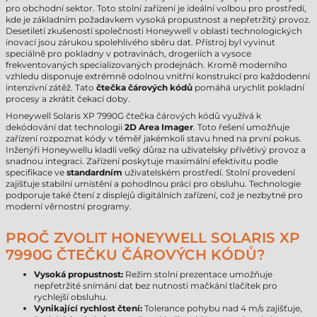
pro obchodní sektor. Toto stolní zařízení je ideální volbou pro prostředí,
kde je základním požadavkem vysoká propustnost a nepřetržitý provoz.
Desetiletí zkušeností společnosti Honeywell v oblasti technologických
inovací jsou zárukou spolehlivého sběru dat. Přístroj byl vyvinut
speciálně pro pokladny v potravinách, drogeriích a vysoce
frekventovaných specializovaných prodejnách. Kromě moderního
vzhledu disponuje extrémně odolnou vnitřní konstrukcí pro každodenní
intenzivní zátěž. Tato
čtečka čárových kódů
pomáhá urychlit pokladní
procesy a zkrátit čekací doby.
Honeywell Solaris XP 7990G čtečka čárových kódů využívá k
dekódování dat technologii
2D Area Imager
. Toto řešení umožňuje
zařízení rozpoznat kódy v téměř jakémkoli stavu hned na první pokus.
Inženýři Honeywellu kladli velký důraz na uživatelsky přívětivý provoz a
snadnou integraci. Zařízení poskytuje maximální efektivitu podle
specifikace ve
standardním
uživatelském prostředí. Stolní provedení
zajišťuje stabilní umístění a pohodlnou práci pro obsluhu. Technologie
podporuje také čtení z displejů digitálních zařízení, což je nezbytné pro
moderní věrnostní programy.
PROČ ZVOLIT HONEYWELL SOLARIS XP
7990G ČTEČKU ČÁROVÝCH KÓDŮ?
Vysoká propustnost:
Režim stolní prezentace umožňuje
nepřetržité snímání dat bez nutnosti mačkání tlačítek pro
rychlejší obsluhu.
Vynikající rychlost čtení:
Tolerance pohybu nad 4 m/s zajišťuje,