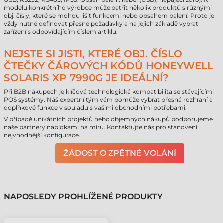
modelu konkrétního výrobce může patřit několik produktů s různými
obj. čísly, které se mohou lišit funkcemi nebo obsahem balení. Proto je
vždy nutné definovat přesné požadavky a na jejich základě vybrat
zařízení s odpovídajícím číslem artiklu.
NEJSTE SI JISTI, KTERÉ OBJ. ČÍSLO
ČTEČKY ČÁROVÝCH KÓDŮ HONEYWELL
SOLARIS XP 7990G JE IDEÁLNÍ?
Při B2B nákupech je klíčová technologická kompatibilita se stávajícími
POS systémy. Náš expertní tým vám pomůže vybrat přesná rozhraní a
doplňkové funkce v souladu s vašimi obchodními potřebami.
V případě unikátních projektů nebo objemných nákupů podporujeme
naše partnery nabídkami na míru. Kontaktujte nás pro stanovení
nejvhodnější konfigurace.
ŽÁDOST O ZPĚTNÉ VOLÁNÍ
NAPOSLEDY PROHLÍŽENÉ PRODUKTY