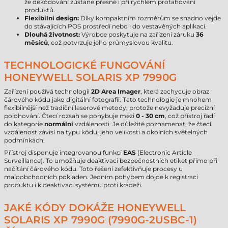
že dekódování zůstane přesné i při rychlém protahování
produktů.
Flexibilní design:
Díky kompaktním rozměrům se snadno vejde
do stávajících POS prostředí nebo i do vestavěných aplikací.
Dlouhá životnost:
Výrobce poskytuje na zařízení záruku
36
měsíců
, což potvrzuje jeho průmyslovou kvalitu.
TECHNOLOGICKÉ FUNGOVÁNÍ
HONEYWELL SOLARIS XP 7990G
Zařízení používá technologii
2D Area Imager
, která zachycuje obraz
čárového kódu jako digitální fotografii. Tato technologie je mnohem
flexibilnější než tradiční laserové metody, protože nevyžaduje precizní
polohování. Čtecí rozsah se pohybuje mezi
0 - 30 cm
, což přístroj řadí
do kategorie
normální
vzdálenosti. Je důležité poznamenat, že čtecí
vzdálenost závisí na typu kódu, jeho velikosti a okolních světelných
podmínkách.
Přístroj disponuje integrovanou funkcí
EAS
(Electronic Article
Surveillance). To umožňuje deaktivaci bezpečnostních etiket přímo při
načítání čárového kódu. Toto řešení zefektivňuje procesy u
maloobchodních pokladen. Jedním pohybem dojde k registraci
produktu i k deaktivaci systému proti krádeži.
JAKÉ KÓDY DOKÁŽE HONEYWELL
SOLARIS XP 7990G (7990G-2USBC-1)