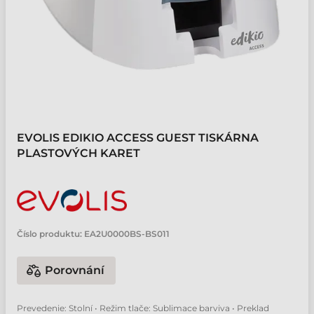
EVOLIS EDIKIO ACCESS GUEST TISKÁRNA
PLASTOVÝCH KARET
Číslo produktu:
EA2U0000BS-BS011
Porovnání
Prevedenie: Stolní • Režim tlače: Sublimace barviva • Preklad