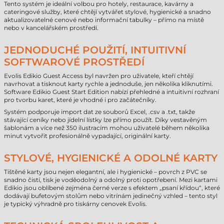
Tento systém je ideální volbou pro hotely, restaurace, kavárny a
cateringové služby, které chtějí vytvářet stylové, hygienické a snadno
aktualizovatelné cenové nebo informační tabulky – přímo na místě
nebo v kancelářském prostředí.
JEDNODUCHÉ POUŽITÍ, INTUITIVNÍ
SOFTWAROVÉ PROSTŘEDÍ
Evolis Edikio Guest Access byl navržen pro uživatele, kteří chtějí
navrhovat a tisknout karty rychle a jednoduše, jen několika kliknutími.
Software Edikio Guest Start Edition nabízí přehledné a intuitivní rozhraní
pro tvorbu karet, které je vhodné i pro začátečníky.
Systém podporuje import dat ze souborů Excel, .csv a .txt, takže
stávající ceníky nebo jídelní lístky lze přímo použít. Díky vestavěným
šablonám a více než 350 ilustracím mohou uživatelé během několika
minut vytvořit profesionálně vypadající, originální karty.
STYLOVÉ, HYGIENICKÉ A ODOLNÉ KARTY
Tištěné karty jsou nejen elegantní, ale i hygienické – povrch z PVC se
snadno čistí, tisk je voděodolný a odolný proti opotřebení. Mezi kartami
Edikio jsou oblíbené zejména černé verze s efektem „psaní křídou“, které
dodávají bufetovým stolům nebo vitrínám jedinečný vzhled – tento styl
je typický výhradně pro tiskárny cenovek Evolis.