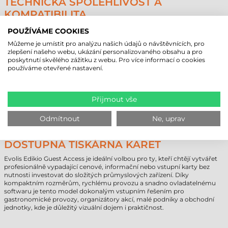
TECHNICKÁ SPOLEHLIVOST A
KOMPATIBILITA
Tiskárna plastových karet
Evolis Edikio Guest Access využívá
POUŽÍVÁME COOKIES
monochromatickou technologii termotransferového tisku s tiskovou
Můžeme je umístit pro analýzu našich údajů o návštěvnících, pro
hlavou o rozlišení 300 dpi. Zařízení automaticky rozpozná vloženou
zlepšení našeho webu, ukázání personalizovaného obsahu a pro
barvicí pásku a upozorní uživatele na její docházení nebo potřebu
poskytnutí skvělého zážitku z webu. Pro více informací o cookies
výměny.
používáme otevřené nastavení.
Tiskárna je kompatibilní s PVC, papírovými i PLA/dřevěnými kartami ve
standardním formátu ISO CR80, s tloušťkou od 0,50 do 0,76 mm.
Připojení probíhá jednoduše přes USB a software je použitelný v
systémech Windows i MacOS.
Přijmout vše
EVOLIS EDIKIO GUEST ACCESS –
Odmítnout
Ne, uprav
STYLOVÁ, RYCHLÁ A CENOVĚ
DOSTUPNÁ TISKÁRNA KARET
Evolis Edikio Guest Access je ideální volbou pro ty, kteří chtějí vytvářet
profesionálně vypadající cenové, informační nebo vstupní karty bez
nutnosti investovat do složitých průmyslových zařízení. Díky
kompaktním rozměrům, rychlému provozu a snadno ovladatelnému
softwaru je tento model dokonalým vstupním řešením pro
gastronomické provozy, organizátory akcí, malé podniky a obchodní
jednotky, kde je důležitý vizuální dojem i praktičnost.