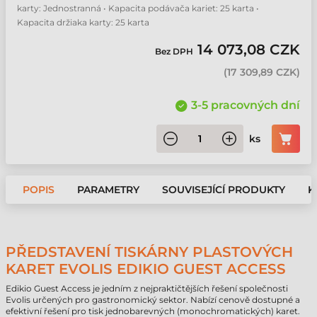
karty: Jednostranná • Kapacita podávača kariet: 25 karta •
Kapacita držiaka karty: 25 karta
14 073,08 CZK
Bez DPH
(
17 309,89 CZK
)
3-5 pracovných dní
ks
POPIS
PARAMETRY
SOUVISEJÍCÍ PRODUKTY
K
PŘEDSTAVENÍ TISKÁRNY PLASTOVÝCH
KARET EVOLIS EDIKIO GUEST ACCESS
Edikio Guest Access je jedním z nejpraktičtějších řešení společnosti
Evolis určených pro gastronomický sektor. Nabízí cenově dostupné a
efektivní řešení pro tisk jednobarevných (monochromatických) karet.