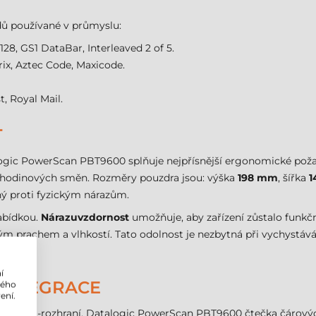
ů používané v průmyslu:
8, GS1 DataBar, Interleaved 2 of 5.
ix, Aztec Code, Maxicode.
, Royal Mail.
T
ogic PowerScan PBT9600 splňuje nejpřísnější ergonomické požad
cehodinových směn. Rozměry pouzdra jsou: výška
198 mm
, šířka
1
ný proti fyzickým nárazům.
nabídkou.
Nárazuvzdornost
umožňuje, aby zařízení zůstalo funkčn
ným prachem a vlhkostí. Tato odolnost je nezbytná při vychystáv
í
 INTEGRACE
lého
ení.
pora multi-rozhraní. Datalogic PowerScan PBT9600 čtečka čárov