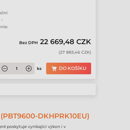
uční
 •
nia:
22 669,48 CZK
Bez DPH
(
27 883,46 CZK
)
DO KOŠÍKU
ks
(PBT9600-DKHPRK10EU)
é poskytuje vynikající výkon i v