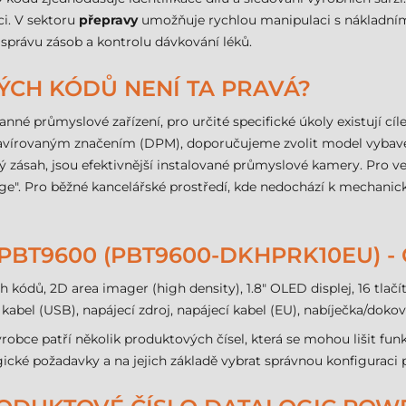
ci. V sektoru
přepravy
umožňuje rychlou manipulaci s nákladními l
 správu zásob a kontrolu dávkování léků.
ÝCH KÓDŮ NENÍ TA PRAVÁ?
né průmyslové zařízení, pro určité specifické úkoly existují cíl
avírovaným značením (DPM), doporučujeme zvolit model vybaven
ý zásah, jsou efektivnější instalované průmyslové kamery. Pro ve
ge". Pro běžné kancelářské prostředí, kde nedochází k mechani
BT9600 (PBT9600-DKHPRK10EU) -
dů, 2D area imager (high density), 1.8" OLED displej, 16 tlačíte
 kabel (USB), napájecí zdroj, napájecí kabel (EU), nabíječka/doko
robce patří několik produktových čísel, která se mohou lišit fun
ické požadavky a na jejich základě vybrat správnou konfiguraci 