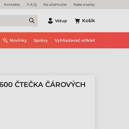
Kontakty
F.A.Q
Na stiahnutie
Naše značky
Košík
Vstup
Novinky
Správy
Vyhliadavač etikiet
600 ČTEČKA ČÁROVÝCH