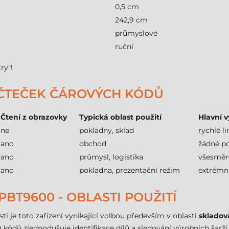
0,5 cm
242,9 cm
průmyslové
ruční
ry"!
 ČTEČEK ČÁROVÝCH KÓDŮ
Čtení z obrazovky
Typická oblast použití
Hlavní 
ne
pokladny, sklad
rychlé li
ano
obchod
žádné po
ano
průmysl, logistika
všesměr
ano
pokladna, prezentační režim
extrémní
BT9600 - OBLASTI POUŽITÍ
ti je toto zařízení vynikající volbou především v oblasti
skladov
kódů zjednodušuje identifikace dílů a sledování výrobních šarží