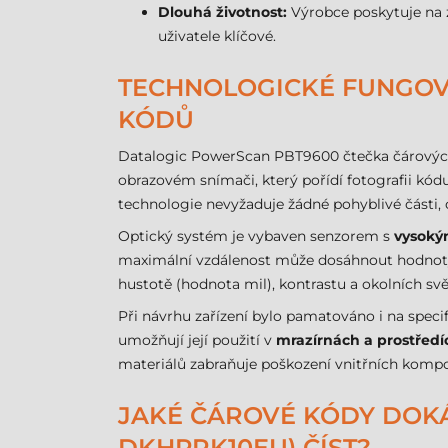
Dlouhá životnost:
Výrobce poskytuje na 
uživatele klíčové.
TECHNOLOGICKÉ FUNGOV
KÓDŮ
Datalogic PowerScan PBT9600 čtečka čárových
obrazovém snímači, který pořídí fotografii kód
technologie nevyžaduje žádné pohyblivé části,
Optický systém je vybaven senzorem s
vysoký
maximální vzdálenost může dosáhnout hodno
hustotě (hodnota mil), kontrastu a okolních s
Při návrhu zařízení bylo pamatováno i na spe
umožňují její použití v
mrazírnách a prostředí
materiálů zabraňuje poškození vnitřních kompo
JAKÉ ČÁROVÉ KÓDY DOKÁ
DKHPRK10EU) ČÍST?