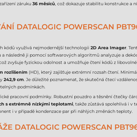
zařízení záruku
36 měsíců
, což dokazuje stabilitu konstrukce a 
ÁNÍ DATALOGIC POWERSCAN PBT9
 kódů využívá nejmodernější technologii
2D Area Imager
. Ten
u a následně ji pomocí softwarových algoritmů analyzuje a dekód
 což zvyšuje fyzickou odolnost a umožňuje čtení kódů z libovoln
m rozlišením
(HD), který zajišťuje extrémní rozsah čtení. Minimá
ty
242,9 cm
. Je důležité poznamenat, že skutečná čtecí vzdáleno
větelných podmínkách.
cifické pracovní podmínky. Robustní pouzdro a těsnění čtečky 
ch s extrémně nízkými teplotami
, takže zůstává spolehlivá i 
nent i v případě kondenzace par při náhlých změnách teploty.
ŽE DATALOGIC POWERSCAN PBT96