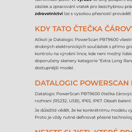
zásilek a zpracování vratek pro bezchybnou prá
zdravotnictví
lze s vysokou přesností provádět
KDY TATO ČTEČKA ČÁROV
Ačkoli je Datalogic PowerScan PBT9600 všestran
drobných elektronických součástek s přímo gr
kontrolu na výrobní lince, kde není možný lidsk
doporučeny skenery kategorie "Extra Long Ran
dostupnější model.
DATALOGIC POWERSCAN P
Datalogic PowerScan PBT9600 čtečka čárových kó
rozhraní (RS232, USB), IP65, IP67. Obsah balení:
Je důležité vědět, že ke konkrétnímu modelu vý
Proto je vždy nutné definovat přesné technolog