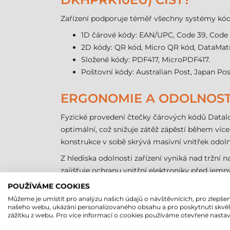
Zařízení podporuje téměř všechny systémy kód
1D čárové kódy: EAN/UPC, Code 39, Code 12
2D kódy: QR kód, Micro QR kód, DataMatr
Složené kódy: PDF417, MicroPDF417.
Poštovní kódy: Australian Post, Japan Post
ERGONOMIE A ODOLNOS
Fyzické provedení čtečky čárových kódů Datal
optimální, což snižuje zátěž zápěstí během ví
konstrukce v sobě skrývá masivní vnitřek odol
Z hlediska odolnosti zařízení vyniká nad tržní 
zajišťuje ochranu vnitřní elektroniky před jem
linkách, kde jsou náhodné pády nevyhnutelné.
POUŽÍVÁME COOKIES
Můžeme je umístit pro analýzu našich údajů o návštěvnících, pro zlepšen
PŘIPOJENÍ A SYSTÉMOVÁ
našeho webu, ukázání personalizovaného obsahu a pro poskytnutí skvě
zážitku z webu. Pro více informací o cookies používáme otevřené nastav
Flexibilitu systémové integrace zajišťuje pod