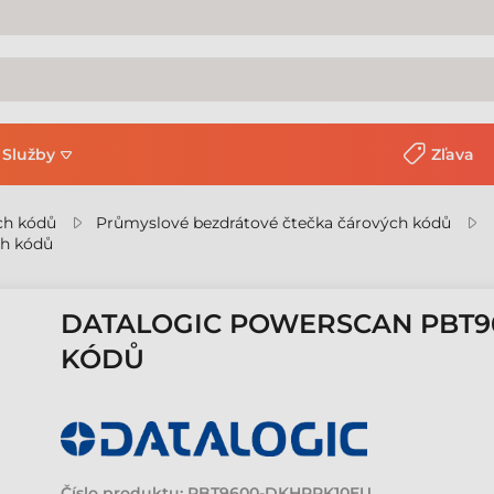
Služby
Zľava
ch kódů
Průmyslové bezdrátové čtečka čárových kódů
ch kódů
DATALOGIC POWERSCAN PBT9
KÓDŮ
Číslo produktu:
PBT9600-DKHPRK10EU