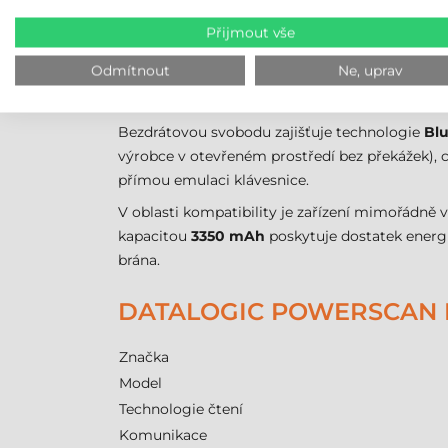
Bluetooth
se základnovou stanicí, která se k h
Přijmout vše
starším terminálům i průmyslovým řídicím je
Odmítnout
Ne, uprav
BEZDRÁTOVÝ PROVOZ A M
Bezdrátovou svobodu zajišťuje technologie
Blu
výrobce v otevřeném prostředí bez překážek), což
přímou emulaci klávesnice.
V oblasti kompatibility je zařízení mimořádně 
kapacitou
3350 mAh
poskytuje dostatek energi
brána.
DATALOGIC POWERSCAN 
Značka
Model
Technologie čtení
Komunikace