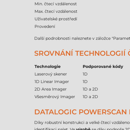
Min. čtecí vzdálenost
Max. čtecí vzdálenost
Uživatelské prostředí
Provedení
Další podrobnosti naleznete v záložce "Paramet
SROVNÁNÍ TECHNOLOGIÍ
Technologie
Podporované kódy
Laserový skener
1D
1D Linear Imager
1D
2D Area Imager
1D a 2D
Všesměrový Imager
1D a 2D
DATALOGIC POWERSCAN P
Díky robustní konstrukci a velké čtecí vzdálenos
identifikaci palet. Ve
výrobě
se díky podpoře 2D 