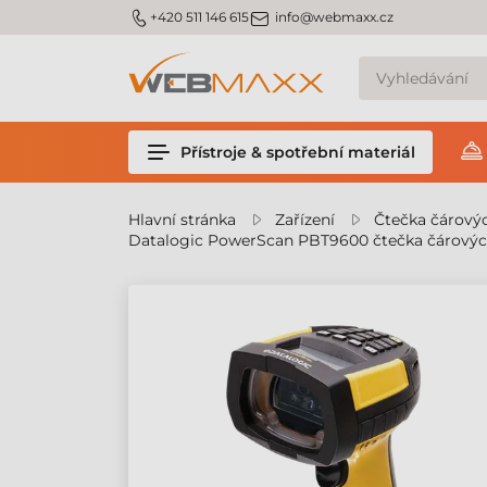
m_phone
m_email
+420 511 146 615
info@webmaxx.cz
Přístroje & spotřební materiál
Hlavní stránka
Zařízení
Čtečka čárový
Datalogic PowerScan PBT9600 čtečka čárový