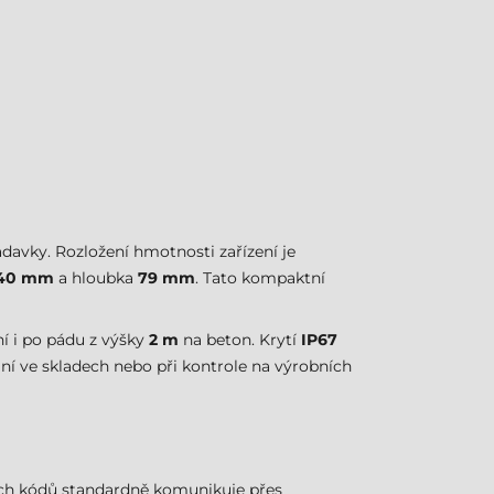
avky. Rozložení hmotnosti zařízení je
40 mm
a hloubka
79 mm
. Tato kompaktní
í i po pádu z výšky
2 m
na beton. Krytí
IP67
ání ve skladech nebo při kontrole na výrobních
ých kódů standardně komunikuje přes