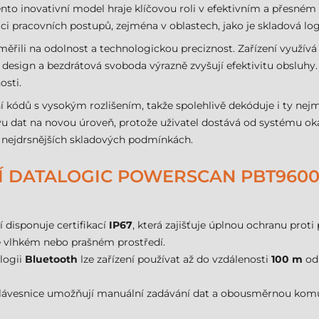
to inovativní model hraje klíčovou roli v efektivním a přesném
ci pracovních postupů, zejména v oblastech, jako je skladová lo
měřili na odolnost a technologickou preciznost. Zařízení využív
design a bezdrátová svoboda výrazně zvyšují efektivitu obsluhy.
osti.
í kódů s vysokým rozlišením, takže spolehlivě dekóduje i ty nejm
rávu dat na novou úroveň, protože uživatel dostává od systému o
v nejdrsnějších skladových podmínkách.
NÍ DATALOGIC POWERSCAN PBT960
í disponuje certifikací
IP67
, která zajišťuje úplnou ochranu pro
ve vlhkém nebo prašném prostředí.
logii
Bluetooth
lze zařízení používat až do vzdálenosti
100 m
od 
lávesnice umožňují manuální zadávání dat a obousměrnou komun