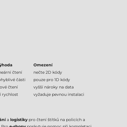
výhoda
Omezení
neární čtení
nečte 2D kódy
hyblivé části
pouze pro 1D kódy
ové čtení
vyšší nároky na data
 rychlost
vyžaduje pevnou instalaci
ání
a
logistiky
pro čtení štítků na policích a
. Pro
e-shopy
poskytuje pomoc při kompletaci