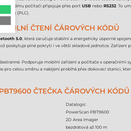
ostitelskému počítači připojuje přes port
USB
nebo
RS232
. To u
dnotkám (PLC).
OBILNÍ ČTENÍ ČÁROVÝCH KÓDŮ
etooth 5.0
, která zaručuje stabilní a energeticky úsporné spojen
 poskytuje plné pokrytí i ve větší skladové jednotce. Zařízení pod
všestranné. Podporuje mobilní zařízení a počítače s operačními
e pro celou směnu a nabíjení probíhá přes dokovací stanici, kter
PBT9600 ČTEČKA ČÁROVÝCH KÓDŮ 
Datalogic
PowerScan PBT9600
2D Area Imager
bezdrátová až 100 m