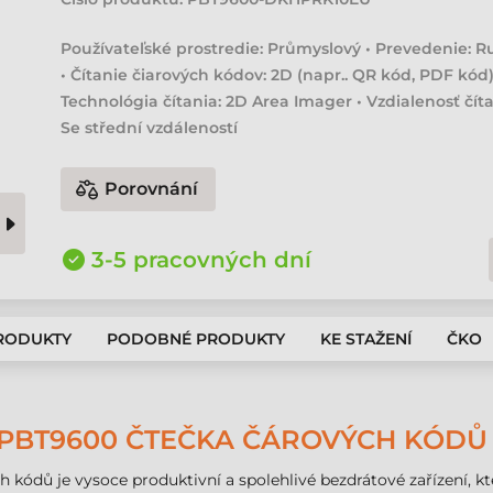
Používateľské prostredie: Průmyslový • Prevedenie: R
• Čítanie čiarových kódov: 2D (napr.. QR kód, PDF kód)
Technológia čítania: 2D Area Imager • Vzdialenosť číta
Se střední vzdáleností
Porovnání
3-5 pracovných dní
PRODUKTY
PODOBNÉ PRODUKTY
KE STAŽENÍ
ČKO
PBT9600 ČTEČKA ČÁROVÝCH KÓDŮ 
dů je vysoce produktivní a spolehlivé bezdrátové zařízení, kter