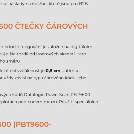
nízké náklady na údržbu, které jsou pro B2B
600 ČTEČKY ČÁROVÝCH
to princip fungování je založen na digitálním
uje. Na rozdíl od laserových skenerů tato
ého směru.
lní čtecí vzdálenost je
0,5 cm
, zatímco
st vždy závisí na typu čárového kódu, jeho
čárových kódů Datalogic PowerScan PBT9600
v teplotách pod bodem mrazu. Použití speciálních
00 (PBT9600-