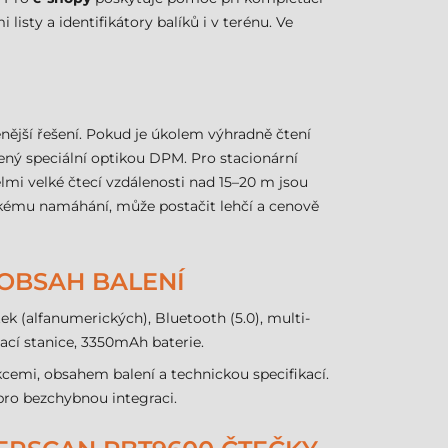
isty a identifikátory balíků i v terénu. Ve
enější řešení. Pokud je úkolem výhradně čtení
ý speciální optikou DPM. Pro stacionární
lmi velké čtecí vzdálenosti nad 15–20 m jsou
ckému namáhání, může postačit lehčí a cenově
 OBSAH BALENÍ
k (alfanumerických), Bluetooth (5.0), multi-
vací stanice, 3350mAh baterie.
kcemi, obsahem balení a technickou specifikací.
pro bezchybnou integraci.