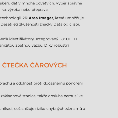
 sběru dat v mnoha odvětvích. Výběr správné
gika, výroba nebo přeprava.
á technologii
2D Area Imager
, která umožňuje
 Desetiletí zkušeností značky Datalogic jsou
enší identifikátory. Integrovaný 1,8" OLED
kamžitou zpětnou vazbu. Díky robustní
0 ČTEČKA ČÁROVÝCH
ti prachu a odolnost proti dočasnému ponoření
základnové stanice, takže obsluha nemusí ke
ikaci, což snižuje riziko chybných záznamů a