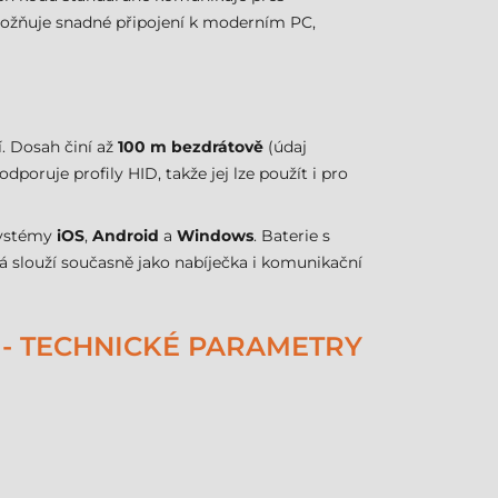
možňuje snadné připojení k moderním PC,
í. Dosah činí až
100 m bezdrátově
(údaj
poruje profily HID, takže jej lze použít i pro
 systémy
iOS
,
Android
a
Windows
. Baterie s
á slouží současně jako nabíječka i komunikační
- TECHNICKÉ PARAMETRY