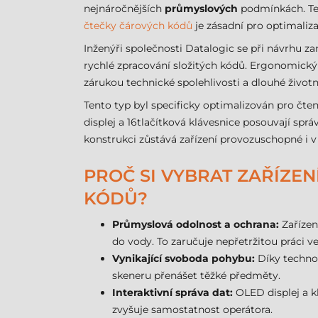
nejnáročnějších
průmyslových
podmínkách. Ten
čtečky čárových kódů
je zásadní pro optimaliza
Inženýři společnosti Datalogic se při návrhu za
rychlé zpracování složitých kódů. Ergonomický 
zárukou technické spolehlivosti a dlouhé životn
Tento typ byl specificky optimalizován pro čten
displej a 16tlačítková klávesnice posouvají sp
konstrukci zůstává zařízení provozuschopné i 
PROČ SI VYBRAT ZAŘÍZE
KÓDŮ?
Průmyslová odolnost a ochrana:
Zařízen
do vody. To zaručuje nepřetržitou práci 
Vynikající svoboda pohybu:
Díky techno
skeneru přenášet těžké předměty.
Interaktivní správa dat:
OLED displej a k
zvyšuje samostatnost operátora.