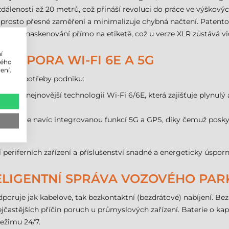
lenosti až 20 metrů, což přináší revoluci do práce ve výškový
sto přesné zaměření a minimalizuje chybná načtení. Patentov
šném naskenování přímo na etiketě, což u verze XLR zůstává vidi
í
 PODPORA WI-FI 6E A 5G
lého
ení.
ikační potřeby podniku:
yužívá nejnovější technologii Wi-Fi 6/6E, která zajišťuje plynulý 
isponuje navíc integrovanou funkcí 5G a GPS, díky čemuž poskyt
rénu.
periferních zařízení a příslušenství snadné a energeticky úsporn
ELIGENTNÍ SPRÁVA VOZOVÉHO PAR
poruje jak kabelové, tak bezkontaktní (bezdrátové) nabíjení. Bez
 nejčastějších příčin poruch u průmyslových zařízení. Baterie o 
režimu 24/7.