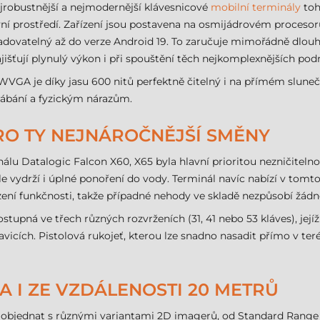
jrobustnější a nejmodernější klávesnicové
mobilní terminály
toh
covní prostředí. Zařízení jsou postavena na osmijádrovém proce
dovatelný až do verze Android 19. To zaručuje mimořádně dlouhý
išťují plynulý výkon i při spouštění těch nejkomplexnějších pod
m WVGA je díky jasu 600 nitů perfektně čitelný i na přímém slune
rábání a fyzickým nárazům.
RO TY NEJNÁROČNĚJŠÍ SMĚNY
 Datalogic Falcon X60, X65 byla hlavní prioritou nezničitelnost.
le vydrží i úplné ponoření do vody. Terminál navíc nabízí v tom
ení funkčnosti, takže případné nehody ve skladě nezpůsobí žádn
pná ve třech různých rozvrženích (31, 41 nebo 53 kláves), jejíž
kavicích. Pistolová rukojeť, kterou lze snadno nasadit přímo v 
A I ZE VZDÁLENOSTI 20 METRŮ
e objednat s různými variantami 2D imagerů, od Standard Range a