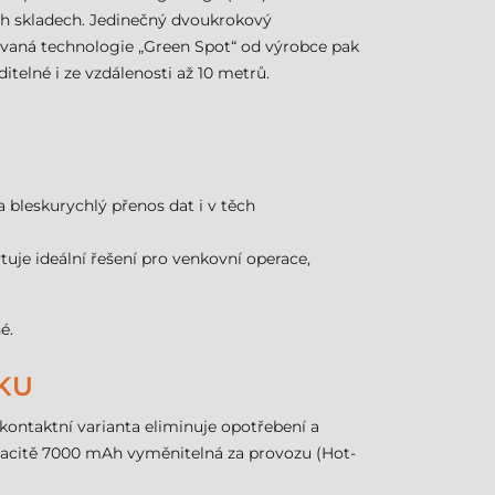
ch skladech. Jedinečný dvoukrokový
aná technologie „Green Spot“ od výrobce pak
telné i ze vzdálenosti až 10 metrů.
a bleskurychlý přenos dat i v těch
uje ideální řešení pro venkovní operace,
é.
KU
kontaktní varianta eliminuje opotřebení a
kapacitě 7000 mAh vyměnitelná za provozu (Hot-