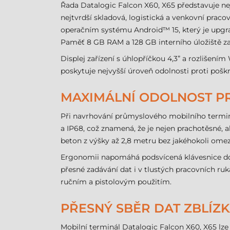
Řada Datalogic Falcon X60, X65 představuje ne
nejtvrdší skladová, logistická a venkovní pra
operačním systému Android™ 15, který je upgra
Paměť 8 GB RAM a 128 GB interního úložiště zaj
Displej zařízení s úhlopříčkou 4,3” a rozlišení
poskytuje nejvyšší úroveň odolnosti proti pošk
MAXIMÁLNÍ ODOLNOST P
Při navrhování průmyslového mobilního terminálu
a IP68, což znamená, že je nejen prachotěsné, a
beton z výšky až 2,8 metru bez jakéhokoli omez
Ergonomii napomáhá podsvícená klávesnice dostu
přesné zadávání dat i v tlustých pracovních ru
ručním a pistolovým použitím.
PŘESNÝ SBĚR DAT ZBLÍZK
Mobilní terminál Datalogic Falcon X60, X65 lz