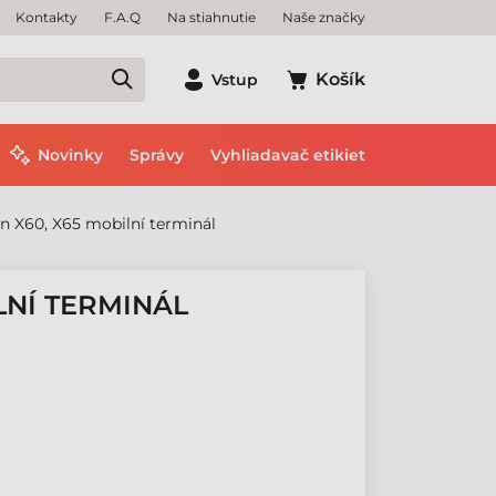
Kontakty
F.A.Q
Na stiahnutie
Naše značky
Košík
Vstup
Novinky
Správy
Vyhliadavač etikiet
n X60, X65 mobilní terminál
LNÍ TERMINÁL