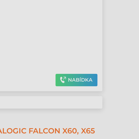
"
NABÍDKA
OGIC FALCON X60, X65