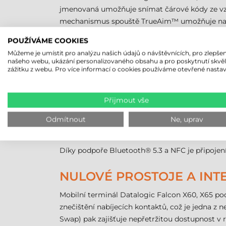
jmenovaná umožňuje snímat čárové kódy ze vzdá
mechanismus spouště TrueAim™ umožňuje napro
poskytuje přímou vizuální zpětnou vazbu o úspě
POUŽÍVÁME COOKIES
Můžeme je umístit pro analýzu našich údajů o návštěvnících, pro zlepšen
PŘIPOJENÍ BEZ HRANIC –
našeho webu, ukázání personalizovaného obsahu a pro poskytnutí skvě
zážitku z webu. Pro více informací o cookies používáme otevřené nastav
Dva modely této řady pokrývají veškeré komun
Mobilní terminál Datalogic Falcon X60
v
Přijmout vše
nejzatíženějších vnitřních sítích.
Mobilní terminál Datalogic Falcon X65
d
Odmítnout
Ne, uprav
přepravní úkoly a nepřetržité spojení v te
Díky podpoře Bluetooth® 5.3 a NFC je připojení 
NULOVÉ PROSTOJE A INT
Mobilní terminál Datalogic Falcon X60, X65 pod
znečištění nabíjecích kontaktů, což je jedna z
Swap) pak zajišťuje nepřetržitou dostupnost v 