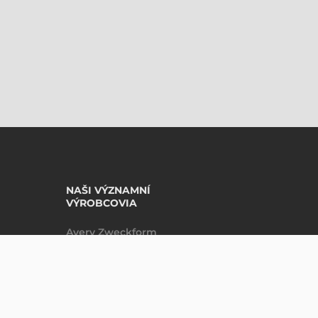
NAŠI VÝZNAMNÍ
VÝROBCOVIA
Avery Zweckform
Datalogic
NABÍDKA
Epson
Godex