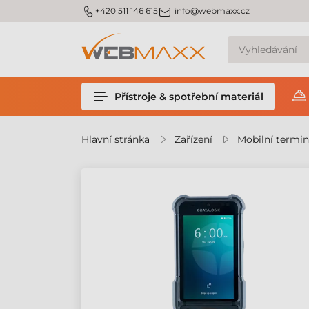
m_phone
m_email
+420 511 146 615
info@webmaxx.cz
Přístroje & spotřební materiál
Hlavní stránka
Zařízení
Mobilní termin