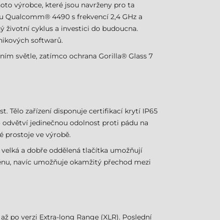
oto výrobce, které jsou navrženy pro ta
soru Qualcomm® 4490 s frekvencí 2,4 GHz a
 životní cyklus a investici do budoucna.
nikových softwarů.
čním světle, zatímco ochrana Gorilla® Glass 7
 Tělo zařízení disponuje certifikací krytí IP65
to odvětví jedinečnou odolnost proti pádu na
é prostoje ve výrobě.
 velká a dobře oddělená tlačítka umožňují
terénu, navíc umožňuje okamžitý přechod mezi
ž po verzi Extra-long Range (XLR). Poslední