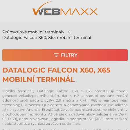
Průmyslové mobilní terminály
Datalogic Falcon X60, X65 mobilní terminál
FILTRY
DATALOGIC FALCON X60, X65
MOBILNÍ TERMINÁL
Mobilní terminály Datalogic Falcon X60 a X65 představují novou
generaci velkokapacitního sběru dat, v níž se snoubí bezkonkurenční
odolnost proti pádu z výšky 2,8 metru a krytí IP68 s nejmodernější
technologií. Procesor Qualcomm a garantovaná možnost aktualizace
až na systém Android 19 zajišťují, že vaše podnikání zůstane efektivní i v
dlouhodobém horizontu. Ať už jde o skladové úkoly založené na Wi-Fi
6E (X60), nebo o venkovní logistiku s podporou 5G (X65), toto zařízení
nabízí stabilitu a rychlost za všech podmínek.