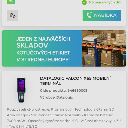
3-5 pracovných dní
NABÍDKA
DATALOGIC FALCON X65 MOBILNÍ
TERMINÁL
Číslo produktu:
946650003
Výrobce:
Datalogic
Používateľské prostredie: Průmyslový • Technológia čítania: 2D
Area Imager • Vzdialenosť čítania: Normální • Kapacita batérie:
7000 mAh • Operačný systém: Android 15 • Veľkosť obrazovky: 4.3 "
• Typ GSM: LTE/5G