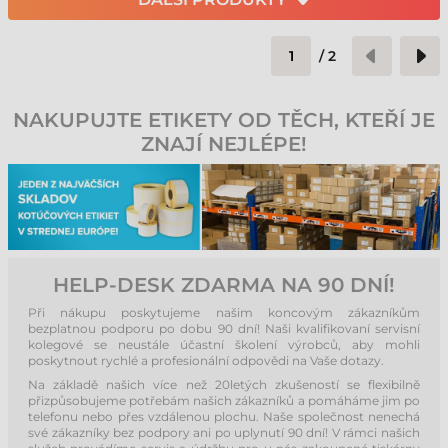
/
2
NAKUPUJTE ETIKETY OD TĚCH, KTEŘÍ JE
ZNAJÍ NEJLÉPE!
HELP-DESK ZDARMA NA 90 DNÍ!
Při nákupu poskytujeme našim koncovým zákazníkům
bezplatnou podporu po dobu 90 dní! Naši kvalifikovaní servisní
kolegové se neustále účastní školení výrobců, aby mohli
poskytnout rychlé a profesionální odpovědi na Vaše dotazy.
Na základě našich více než 20letých zkušeností se flexibilně
přizpůsobujeme potřebám našich zákazníků a pomáháme jim po
telefonu nebo přes vzdálenou plochu. Naše společnost nenechá
své zákazníky bez podpory ani po uplynutí 90 dní! V rámci našich