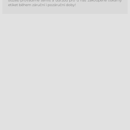
služeb provádíme servis a údržbu pro u nás zakoupené tiskárny
etiket během záruční i pozáruční doby!