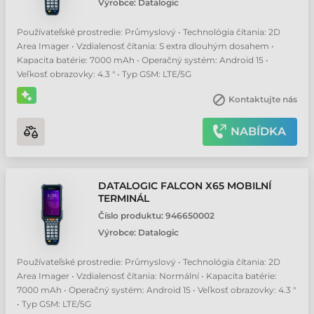
Výrobce:
Datalogic
Používateľské prostredie: Průmyslový • Technológia čítania: 2D
Area Imager • Vzdialenosť čítania: S extra dlouhým dosahem •
Kapacita batérie: 7000 mAh • Operačný systém: Android 15 •
Veľkosť obrazovky: 4.3 " • Typ GSM: LTE/5G
Kontaktujte nás
NABÍDKA
DATALOGIC FALCON X65 MOBILNÍ
TERMINÁL
Číslo produktu:
946650002
Výrobce:
Datalogic
Používateľské prostredie: Průmyslový • Technológia čítania: 2D
Area Imager • Vzdialenosť čítania: Normální • Kapacita batérie:
7000 mAh • Operačný systém: Android 15 • Veľkosť obrazovky: 4.3 "
• Typ GSM: LTE/5G