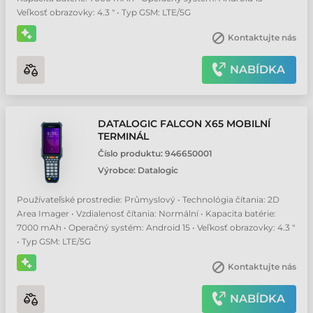
Veľkosť obrazovky: 4.3 " • Typ GSM: LTE/5G
Kontaktujte nás
NABÍDKA
DATALOGIC FALCON X65 MOBILNÍ
TERMINÁL
Číslo produktu:
946650001
Výrobce:
Datalogic
Používateľské prostredie: Průmyslový • Technológia čítania: 2D
Area Imager • Vzdialenosť čítania: Normální • Kapacita batérie:
7000 mAh • Operačný systém: Android 15 • Veľkosť obrazovky: 4.3 "
• Typ GSM: LTE/5G
Kontaktujte nás
NABÍDKA