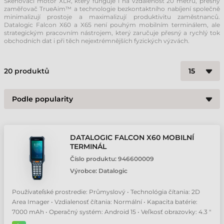
Skenovací motor XLR, který funguje i na vzdálenost 20 metrů, přesný
zaměřovač TrueAim™ a technologie bezkontaktního nabíjení společně
minimalizují prostoje a maximalizují produktivitu zaměstnanců.
Datalogic Falcon X60 a X65 není pouhým mobilním terminálem, ale
strategickým pracovním nástrojem, který zaručuje přesný a rychlý tok
obchodních dat i při těch nejextrémnějších fyzických výzvách.
20
produktů
DATALOGIC FALCON X60 MOBILNÍ
TERMINÁL
Číslo produktu:
946600009
Výrobce:
Datalogic
Používateľské prostredie: Průmyslový • Technológia čítania: 2D
Area Imager • Vzdialenosť čítania: Normální • Kapacita batérie:
7000 mAh • Operačný systém: Android 15 • Veľkosť obrazovky: 4.3 "