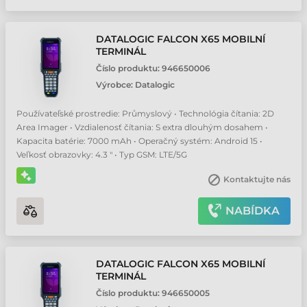
DATALOGIC FALCON X65 MOBILNÍ
TERMINÁL
Číslo produktu:
946650006
Výrobce:
Datalogic
Používateľské prostredie: Průmyslový • Technológia čítania: 2D
Area Imager • Vzdialenosť čítania: S extra dlouhým dosahem •
Kapacita batérie: 7000 mAh • Operačný systém: Android 15 •
Veľkosť obrazovky: 4.3 " • Typ GSM: LTE/5G
Kontaktujte nás
NABÍDKA
DATALOGIC FALCON X65 MOBILNÍ
TERMINÁL
Číslo produktu:
946650005