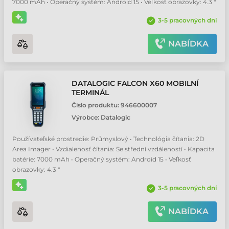
7000 mAh • Operačný systém: Android 15 • Veľkosť obrazovky: 4.3 "
3-5 pracovných dní
NABÍDKA
DATALOGIC FALCON X60 MOBILNÍ
TERMINÁL
Číslo produktu:
946600007
Výrobce:
Datalogic
Používateľské prostredie: Průmyslový • Technológia čítania: 2D
Area Imager • Vzdialenosť čítania: Se střední vzdáleností • Kapacita
batérie: 7000 mAh • Operačný systém: Android 15 • Veľkosť
obrazovky: 4.3 "
3-5 pracovných dní
NABÍDKA