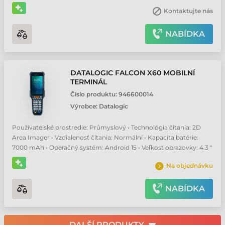
Kontaktujte nás
NABÍDKA
DATALOGIC FALCON X60 MOBILNÍ
TERMINÁL
Číslo produktu:
946600014
Výrobce:
Datalogic
Používateľské prostredie: Průmyslový • Technológia čítania: 2D
Area Imager • Vzdialenosť čítania: Normální • Kapacita batérie:
7000 mAh • Operačný systém: Android 15 • Veľkosť obrazovky: 4.3 "
Na objednávku
NABÍDKA
DALŠÍ PRODUKTY