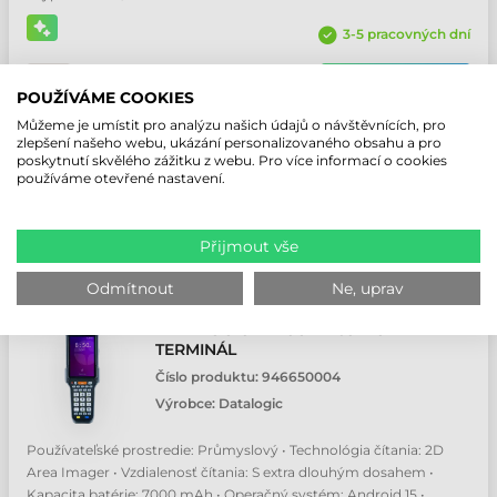
3-5 pracovných dní
NABÍDKA
POUŽÍVÁME COOKIES
Můžeme je umístit pro analýzu našich údajů o návštěvnících, pro
zlepšení našeho webu, ukázání personalizovaného obsahu a pro
poskytnutí skvělého zážitku z webu. Pro více informací o cookies
používáme otevřené nastavení.
Přijmout vše
Odmítnout
Ne, uprav
DATALOGIC FALCON X65 MOBILNÍ
TERMINÁL
Číslo produktu:
946650004
Výrobce:
Datalogic
Používateľské prostredie: Průmyslový • Technológia čítania: 2D
Area Imager • Vzdialenosť čítania: S extra dlouhým dosahem •
Kapacita batérie: 7000 mAh • Operačný systém: Android 15 •