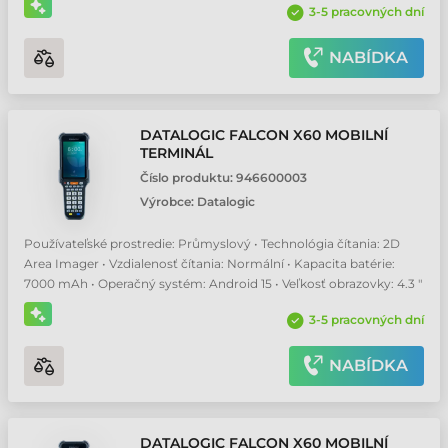
3-5 pracovných dní
NABÍDKA
DATALOGIC FALCON X60 MOBILNÍ
TERMINÁL
Číslo produktu:
946600003
Výrobce:
Datalogic
Používateľské prostredie: Průmyslový • Technológia čítania: 2D
Area Imager • Vzdialenosť čítania: Normální • Kapacita batérie:
7000 mAh • Operačný systém: Android 15 • Veľkosť obrazovky: 4.3 "
3-5 pracovných dní
NABÍDKA
DATALOGIC FALCON X60 MOBILNÍ