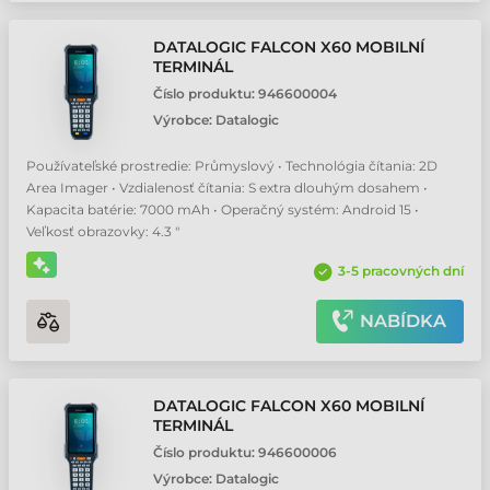
DATALOGIC FALCON X60 MOBILNÍ
TERMINÁL
Číslo produktu:
946600004
Výrobce:
Datalogic
Používateľské prostredie: Průmyslový • Technológia čítania: 2D
Area Imager • Vzdialenosť čítania: S extra dlouhým dosahem •
Kapacita batérie: 7000 mAh • Operačný systém: Android 15 •
Veľkosť obrazovky: 4.3 "
3-5 pracovných dní
NABÍDKA
DATALOGIC FALCON X60 MOBILNÍ
TERMINÁL
Číslo produktu:
946600006
Výrobce:
Datalogic