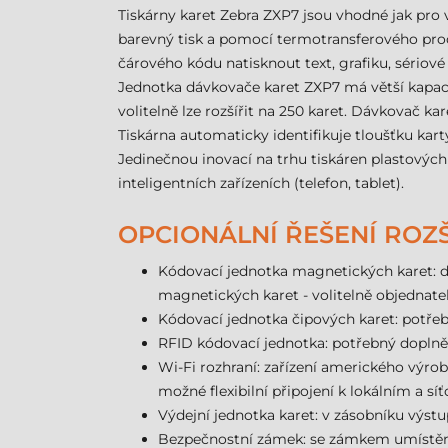
Tiskárny karet Zebra ZXP7 jsou vhodné jak pro
barevný tisk a pomocí termotransferového proc
čárového kódu natisknout text, grafiku, sériové 
Jednotka dávkovače karet ZXP7 má větší kapacitu
volitelně lze rozšířit na 250 karet. Dávkovač k
Tiskárna automaticky identifikuje tloušťku kart
Jedinečnou inovací na trhu tiskáren plastových
inteligentních zařízeních (telefon, tablet).
OPCIONÁLNÍ ŘEŠENÍ ROZŠ
Kódovací jednotka magnetických karet: do
magnetických karet - volitelně objednate
Kódovací jednotka čipových karet: potřeb
RFID kódovací jednotka: potřebný doplněk
Wi-Fi rozhraní: zařízení amerického výrob
možné flexibilní připojení k lokálním a 
Výdejní jednotka karet: v zásobníku výstupn
Bezpečnostní zámek: se zámkem umístěným