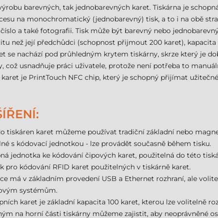
 výrobu barevných, tak jednobarevných karet. Tiskárna je schop
esu na monochromatický (jednobarevný) tisk, a to i na obě stra
číslo a také fotografii. Tisk může být barevný nebo jednobarevný 
 než její předchůdci (schopnost přijmout 200 karet), kapacita př
aret se nachází pod průhledným krytem tiskárny, skrze který je do
y, což usnadňuje práci uživatele, protože není potřeba to manuá
 karet je PrintTouch NFC chip, který je schopný přijímat užiteč
ÍŘENÍ:
 tiskáren karet můžeme používat tradiční základní nebo magnet
lné s kódovací jednotkou - lze provádět současně během tisku.
ná jednotka ke kódování čipových karet, použitelná do této tiská
 pro kódování RFID karet použitelných v tiskárně karet.
ce má v základním provedení USB a Ethernet rozhraní, ale volitel
síťovým systémům.
ích karet je základní kapacita 100 karet, kterou lze volitelně roz
 na horní části tiskárny můžeme zajistit, aby neoprávněné oso