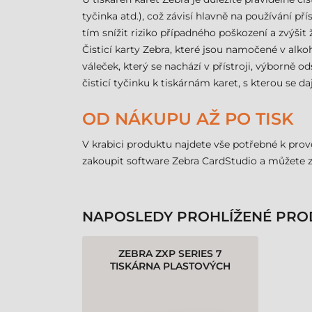
tyčinka atd.), což závisí hlavně na používání p
tím snížit riziko případného poškození a zvýšit ž
Čisticí karty Zebra, které jsou namočené v alkoh
váleček, který se nachází v přístroji, výborně 
čisticí tyčinku k tiskárnám karet, s kterou se daj
OD NÁKUPU AŽ PO TISK
V krabici produktu najdete vše potřebné k provo
zakoupit software Zebra CardStudio a můžete z
NAPOSLEDY PROHLÍŽENÉ PRO
ZEBRA ZXP SERIES 7
TISKÁRNA PLASTOVÝCH
KARET