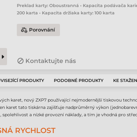
Preklad karty: Oboustranná • Kapacita podávača karie
200 karta • Kapacita držiaka karty: 100 karta
Porovnání
Kontaktujte nás
VISEJÍCÍ PRODUKTY
PODOBNÉ PRODUKTY
KE STAŽEN
ových karet, nový ZXP7 používající nejmodernější tiskovou techno
ren karet tato tiskárna zajišťuje nadprůměrný výkon (jednobarevný
, spolehlivost a nízké provozní náklady, a tím je vhodná pro střed
ASNÁ RYCHLOST