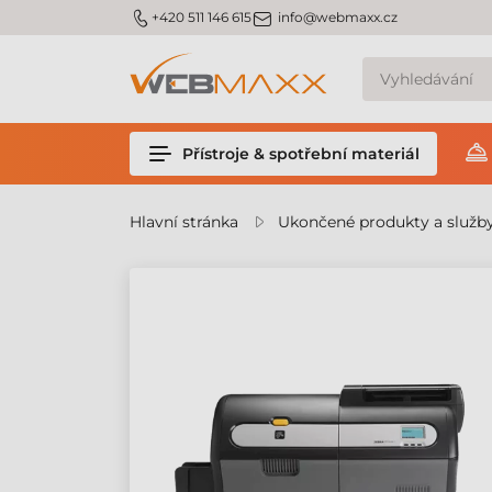
m_phone
m_email
+420 511 146 615
info@webmaxx.cz
Přístroje & spotřební materiál
Hlavní stránka
Ukončené produkty a služb