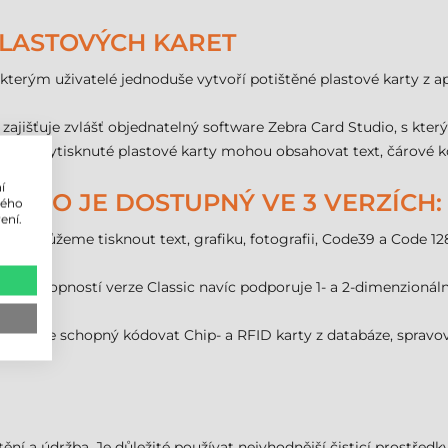
PLASTOVÝCH KARET
kterým uživatelé jednoduše vytvoří potištěné plastové karty z ap
ajišťuje zvlášť objednatelný software Zebra Card Studio, s kte
ku. Vytisknuté plastové karty mohou obsahovat text, čárové kódy,
í
DIO JE DOSTUPNÝ VE 3 VERZÍCH:
lého
ení.
terým můžeme tisknout text, grafiku, fotografii, Code39 a Code 
omě schopností verze Classic navíc podporuje 1- a 2-dimenzionál
Art.
, který je schopný kódovat Chip- a RFID karty z databáze, sprav
ění a údržba. Je důležité používat nejvhodnější čisticí prostředky Z