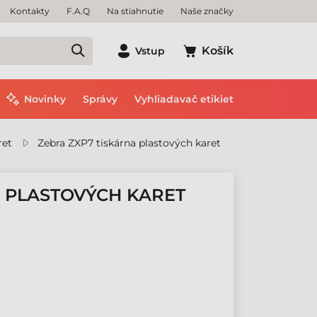
Kontakty
F.A.Q
Na stiahnutie
Naše značky
Košík
Vstup
Novinky
Správy
Vyhliadavač etikiet
ret
Zebra ZXP7 tiskárna plastových karet
A PLASTOVÝCH KARET