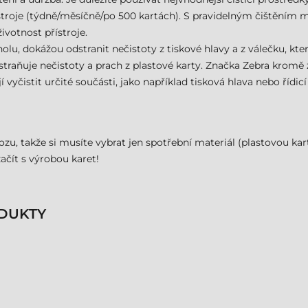
řístroje (týdně/měsíčně/po 500 kartách). S pravidelným čištěním 
ivotnost přístroje.
olu, dokážou odstranit nečistoty z tiskové hlavy a z válečku, kter
odstraňuje nečistoty a prach z plastové karty. Značka Zebra krom
í vyčistit určité součásti, jako například tisková hlava nebo řídicí
zu, takže si musíte vybrat jen spotřební materiál (plastovou kar
ačít s výrobou karet!
DUKTY