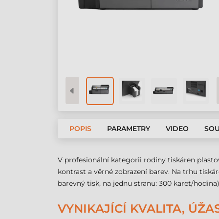
POPIS
PARAMETRY
VIDEO
SOU
V profesionální kategorii rodiny tiskáren plast
kontrast a věrné zobrazení barev. Na trhu tiská
barevný tisk, na jednu stranu: 300 karet/hodina)
VYNIKAJÍCÍ KVALITA, ÚŽ