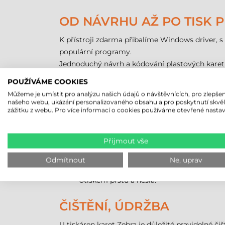
OD NÁVRHU AŽ PO TISK 
K přístroji zdarma přibalíme Windows driver, s 
populární programy.
Jednoduchý návrh a kódování plastových karet z
grafickém rozhraní můžeme navrhnout vzhled tis
POUŽÍVÁME COOKIES
Můžeme je umístit pro analýzu našich údajů o návštěvnících, pro zlepšen
PROGRAM ZEBRA CARDSTU
našeho webu, ukázání personalizovaného obsahu a pro poskytnutí skvě
zážitku z webu. Pro více informací o cookies používáme otevřené nastav
Nejjednodušší je CardStudio Classic, s k
můžeme kódovat magnetické karty.
Přijmout vše
Střední je CardStudio Standard, který kr
CSV a obsahuje i souborový manažer Clip
Odmítnout
Ne, uprav
Nejvyvinutější je CardStudio Professional
otiskem prstu a hesla.
ČIŠTĚNÍ, ÚDRŽBA
U tiskáren karet Zebra je důležité pravidelné čišt