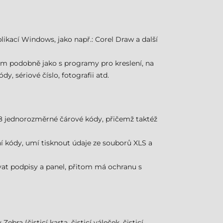
likací Windows, jako např.: Corel Draw a další
rým podobně jako s programy pro kreslení, na
 sériové číslo, fotografii atd.
128 jednorozměrné čárové kódy, přičemž taktéž
ní kódy, umí tisknout údaje ze souborů XLS a
ovat podpisy a panel, přitom má ochranu s
ebra (čisticí karta, čisticí váleček, čisticí