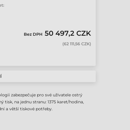
t:
50 497,2 CZK
Bez DPH
(
62 111,56 CZK
)
Í
logii zabezpečuje pro své uživatele ostrý
 tisk, na jednu stranu: 1375 karet/hodina,
ní a větší tiskové potřeby.