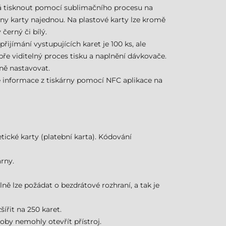
ná tisknout pomocí sublimačního procesu na
ny karty najednou. Na plastové karty lze kromě
černý či bílý.
ijímání vystupujících karet je 100 ks, ale
bře viditelný proces tisku a naplnění dávkovače.
lně nastavovat.
né informace z tiskárny pomocí NFC aplikace na
ické karty (platební karta). Kódování
rny.
ně lze požádat o bezdrátové rozhraní, a tak je
šířit na 250 karet.
by nemohly otevřít přístroj.