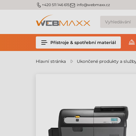
m_phone
m_email
+420 511 146 615
info@webmaxx.cz
Přístroje & spotřební materiál
Hlavní stránka
Ukončené produkty a služb