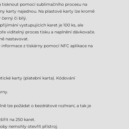
ná tisknout pomocí sublimačního procesu na
ny karty najednou. Na plastové karty lze kromě
černý či bílý.
ijímání vystupujících karet je 100 ks, ale
bře viditelný proces tisku a naplnění dávkovače.
lně nastavovat.
né informace z tiskárny pomocí NFC aplikace na
ické karty (platební karta). Kódování
rny.
ně lze požádat o bezdrátové rozhraní, a tak je
šířit na 250 karet.
by nemohly otevřít přístroj.