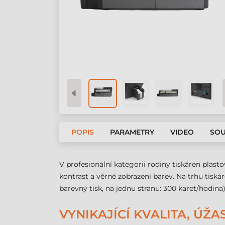
POPIS
PARAMETRY
VIDEO
SOU
V profesionální kategorii rodiny tiskáren plast
kontrast a věrné zobrazení barev. Na trhu tiská
barevný tisk, na jednu stranu: 300 karet/hodina)
VYNIKAJÍCÍ KVALITA, ÚŽ