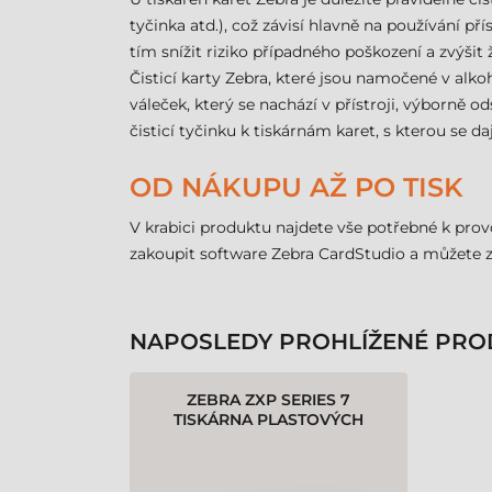
tyčinka atd.), což závisí hlavně na používání p
tím snížit riziko případného poškození a zvýšit ž
Čisticí karty Zebra, které jsou namočené v alkoh
váleček, který se nachází v přístroji, výborně 
čisticí tyčinku k tiskárnám karet, s kterou se daj
OD NÁKUPU AŽ PO TISK
V krabici produktu najdete vše potřebné k provo
zakoupit software Zebra CardStudio a můžete z
NAPOSLEDY PROHLÍŽENÉ PRO
ZEBRA ZXP SERIES 7
TISKÁRNA PLASTOVÝCH
KARET