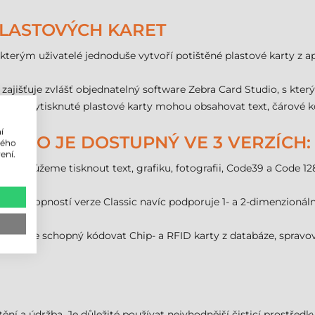
PLASTOVÝCH KARET
kterým uživatelé jednoduše vytvoří potištěné plastové karty z ap
ajišťuje zvlášť objednatelný software Zebra Card Studio, s kte
ku. Vytisknuté plastové karty mohou obsahovat text, čárové kódy,
í
DIO JE DOSTUPNÝ VE 3 VERZÍCH:
lého
ení.
terým můžeme tisknout text, grafiku, fotografii, Code39 a Code 
omě schopností verze Classic navíc podporuje 1- a 2-dimenzionál
Art.
, který je schopný kódovat Chip- a RFID karty z databáze, sprav
ění a údržba. Je důležité používat nejvhodnější čisticí prostředky Z