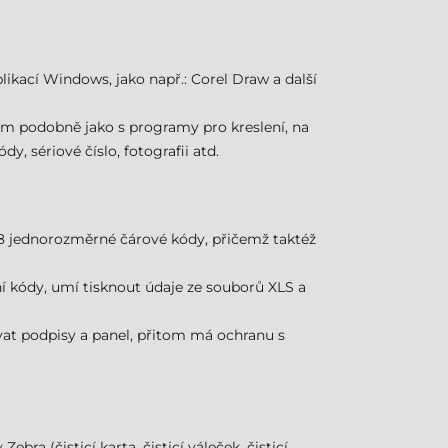
likací Windows, jako např.: Corel Draw a další
rým podobně jako s programy pro kreslení, na
 sériové číslo, fotografii atd.
128 jednorozměrné čárové kódy, přičemž taktéž
ní kódy, umí tisknout údaje ze souborů XLS a
ovat podpisy a panel, přitom má ochranu s
ebra (čisticí karta, čisticí váleček, čisticí