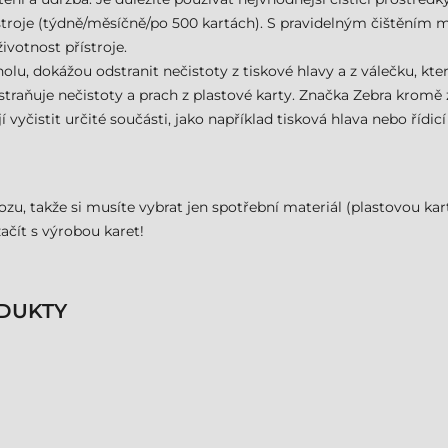
řístroje (týdně/měsíčně/po 500 kartách). S pravidelným čištěním 
ivotnost přístroje.
olu, dokážou odstranit nečistoty z tiskové hlavy a z válečku, kter
odstraňuje nečistoty a prach z plastové karty. Značka Zebra krom
í vyčistit určité součásti, jako například tisková hlava nebo řídicí
zu, takže si musíte vybrat jen spotřební materiál (plastovou kar
ačít s výrobou karet!
DUKTY