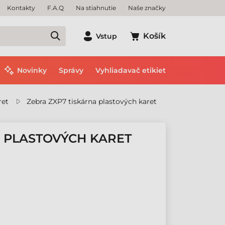
Kontakty
F.A.Q
Na stiahnutie
Naše značky
Košík
Vstup
Novinky
Správy
Vyhliadavač etikiet
ret
Zebra ZXP7 tiskárna plastových karet
A PLASTOVÝCH KARET