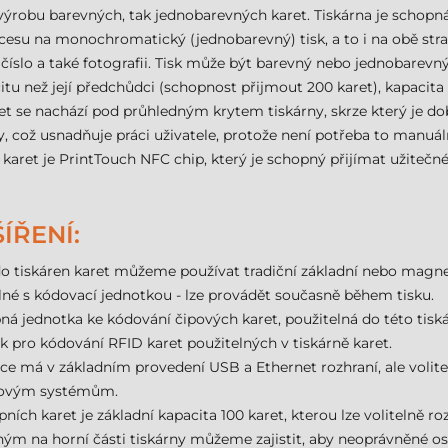
 výrobu barevných, tak jednobarevných karet. Tiskárna je schop
esu na monochromatický (jednobarevný) tisk, a to i na obě stra
číslo a také fotografii. Tisk může být barevný nebo jednobarevný 
 než její předchůdci (schopnost přijmout 200 karet), kapacita př
aret se nachází pod průhledným krytem tiskárny, skrze který je do
y, což usnadňuje práci uživatele, protože není potřeba to manuá
 karet je PrintTouch NFC chip, který je schopný přijímat užiteč
ÍŘENÍ:
 tiskáren karet můžeme používat tradiční základní nebo magnet
lné s kódovací jednotkou - lze provádět současně během tisku.
ná jednotka ke kódování čipových karet, použitelná do této tiská
 pro kódování RFID karet použitelných v tiskárně karet.
ce má v základním provedení USB a Ethernet rozhraní, ale volitel
síťovým systémům.
ích karet je základní kapacita 100 karet, kterou lze volitelně roz
 na horní části tiskárny můžeme zajistit, aby neoprávněné oso