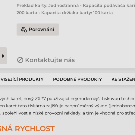
Preklad karty: Jednostranná • Kapacita podávača kari
200 karta • Kapacita držiaka karty: 100 karta
Porovnání
Kontaktujte nás
VISEJÍCÍ PRODUKTY
PODOBNÉ PRODUKTY
KE STAŽEN
ových karet, nový ZXP7 používající nejmodernější tiskovou techno
ren karet tato tiskárna zajišťuje nadprůměrný výkon (jednobarevný
, spolehlivost a nízké provozní náklady, a tím je vhodná pro střed
ASNÁ RYCHLOST