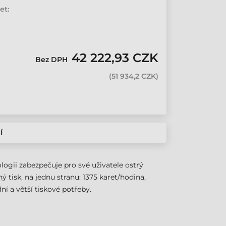
et:
42 222,93 CZK
Bez DPH
(
51 934,2 CZK
)
Í
logii zabezpečuje pro své uživatele ostrý
 tisk, na jednu stranu: 1375 karet/hodina,
ní a větší tiskové potřeby.