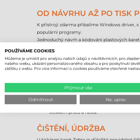
OD NÁVRHU AŽ PO TISK 
K přístroji zdarma přibalíme Windows driver, s 
populární programy.
Jednoduchý návrh a kódování plastových karet z
grafickém rozhraní můžeme navrhnout vzhled tis
POUŽÍVÁME COOKIES
Můžeme je umístit pro analýzu našich údajů o návštěvnících, pro zlepšen
PROGRAM ZEBRA CARDSTU
našeho webu, ukázání personalizovaného obsahu a pro poskytnutí skvě
zážitku z webu. Pro více informací o cookies používáme otevřené nastav
Nejjednodušší je CardStudio Classic, s k
můžeme kódovat magnetické karty.
Přijmout vše
Střední je CardStudio Standard, který kr
CSV a obsahuje i souborový manažer Clip
Odmítnout
Ne, uprav
Nejvyvinutější je CardStudio Professional
otiskem prstu a hesla.
ČIŠTĚNÍ, ÚDRŽBA
U tiskáren karet Zebra je důležité pravidelné čišt