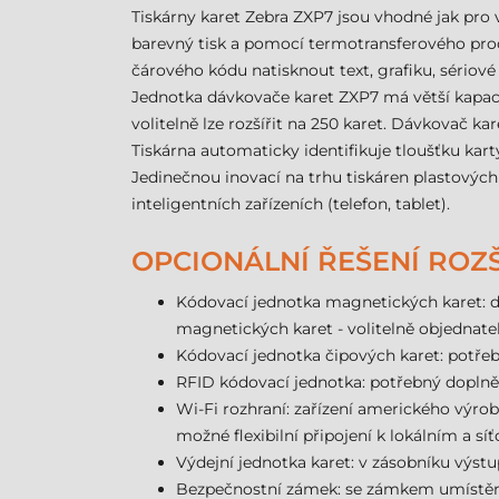
Tiskárny karet Zebra ZXP7 jsou vhodné jak pro
barevný tisk a pomocí termotransferového proc
čárového kódu natisknout text, grafiku, sériové 
Jednotka dávkovače karet ZXP7 má větší kapacitu
volitelně lze rozšířit na 250 karet. Dávkovač k
Tiskárna automaticky identifikuje tloušťku kart
Jedinečnou inovací na trhu tiskáren plastových
inteligentních zařízeních (telefon, tablet).
OPCIONÁLNÍ ŘEŠENÍ ROZŠ
Kódovací jednotka magnetických karet: do
magnetických karet - volitelně objednate
Kódovací jednotka čipových karet: potřeb
RFID kódovací jednotka: potřebný doplněk
Wi-Fi rozhraní: zařízení amerického výrob
možné flexibilní připojení k lokálním a 
Výdejní jednotka karet: v zásobníku výstupn
Bezpečnostní zámek: se zámkem umístěným