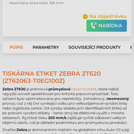
• Maximálna šírka tlače: 168 mm
Na objednávku
NABÍDKA
POPIS
PARAMETRY
SOUVISEJÍCÍ PRODUKTY
P
TISKÁRNA ETIKET ZEBRA ZT620
(ZT62063-T0EG100Z)
Zebra ZT620
je prémiová
průmyslová
tiskárna etiket
, která nabízí
nejvyšší úroveň spolehlivosti pro kritická pracovní prostředí. Toto
zařízení bylo optimalizováno pro nepřetržitý, 24hodinový,
neomezený
provoz, což z něj činí vynikající volbu pro velkoobjemové výrobní linky
nebo logistická centra. Od výroby skladových identifikačních štítků až
po precizní výrobní etikety – tento stroj lze efektivně využít v mnoha
oblastech. Rychlost tisku
203 mm/s
zajišťuje rychlé odbavení velkých
objemů úkolů, což je základní podmínkou pro průmyslovou produkci.
Značka
Zebra
je dominantním hráčem na globálním trhu Auto-ID a její