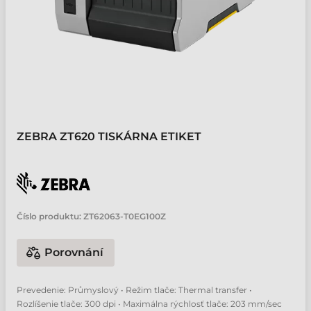
ZEBRA ZT620 TISKÁRNA ETIKET
Číslo produktu:
ZT62063-T0EG100Z
Porovnání
Prevedenie: Průmyslový • Režim tlače: Thermal transfer •
Rozlíšenie tlače: 300 dpi • Maximálna rýchlosť tlače: 203 mm/sec