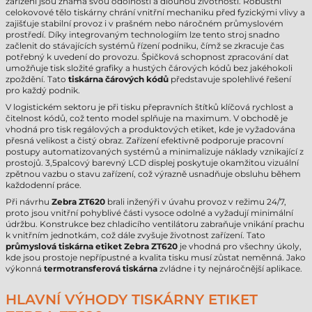
zařízení jsou známá svou odolností a dlouhou životností. Robustní
celokovové tělo tiskárny chrání vnitřní mechaniku před fyzickými vlivy a
zajišťuje stabilní provoz i v prašném nebo náročném průmyslovém
prostředí. Díky integrovaným technologiím lze tento stroj snadno
začlenit do stávajících systémů řízení podniku, čímž se zkracuje čas
potřebný k uvedení do provozu. Špičková schopnost zpracování dat
umožňuje tisk složité grafiky a hustých čárových kódů bez jakéhokoli
zpoždění. Tato
tiskárna čárových kódů
představuje spolehlivé řešení
pro každý podnik.
V logistickém sektoru je při tisku přepravních štítků klíčová rychlost a
čitelnost kódů, což tento model splňuje na maximum. V obchodě je
vhodná pro tisk regálových a produktových etiket, kde je vyžadována
přesná velikost a čistý obraz. Zařízení efektivně podporuje pracovní
postupy automatizovaných systémů a minimalizuje náklady vznikající z
prostojů. 3,5palcový barevný LCD displej poskytuje okamžitou vizuální
zpětnou vazbu o stavu zařízení, což výrazně usnadňuje obsluhu během
každodenní práce.
Při návrhu
Zebra ZT620
brali inženýři v úvahu provoz v režimu 24/7,
proto jsou vnitřní pohyblivé části vysoce odolné a vyžadují minimální
údržbu. Konstrukce bez chladicího ventilátoru zabraňuje vnikání prachu
k vnitřním jednotkám, což dále zvyšuje životnost zařízení. Tato
průmyslová tiskárna etiket Zebra ZT620
je vhodná pro všechny úkoly,
kde jsou prostoje nepřípustné a kvalita tisku musí zůstat neměnná. Jako
výkonná
termotransferová tiskárna
zvládne i ty nejnáročnější aplikace.
HLAVNÍ VÝHODY TISKÁRNY ETIKET