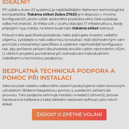
IDEÁLNÍ?
Při výběru Auto-ID systémů je nejdůležitějším faktorem technologická
kompatibilita.
Tiskárna etiket Zebra ZT620
je k dispozici v mnoha
konfiguracích, proto výběr správného produktového čísla vyžaduje
odborné znalosti. Je třeba vzít v úvahu stávající IT infrastrukturu, body
připojení i typ média, na které bude tato
tiskárna etiket
tisknout.
Pokud máte specifické požadavky nebo plánujete investici velkého
objemu, vyžádejte si naši odbornou konzultaci. Náš obchodní tým vám
pomůže s interpretací specifikací a výběrem nejvhodnější konfigurace
tak, aby pořízené zařízení dlouhodobě sloužilo vašim obchodním cílům.
U větších projektů pomáháme při rozhodování individuálními
nabídkami a technickou podporou.
BEZPLATNÁ TECHNICKÁ PODPORA A
POMOC PŘI INSTALACI
Jako součást našeho odborného zázemí poskytujeme všem koncovým
uživatelům 90denní bezplatnou pomoc s uvedením zařízení do
provozu. Tato podpora zahrnuje instalaci ovladačů (driverů), proces
hardwarové kalibrace a také základní nastavení softwaru pro návrh
etiket.
ŽÁDOST O ZPĚTNÉ VOLÁNÍ