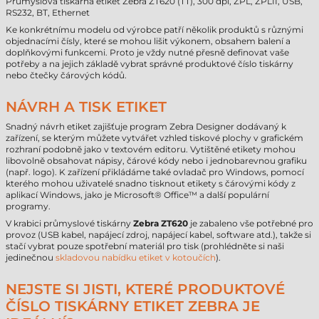
Průmyslová tiskárna etiket Zebra ZT620 (TT), 300 dpi, ZPL, ZPLII, USB,
RS232, BT, Ethernet
Ke konkrétnímu modelu od výrobce patří několik produktů s různými
objednacími čísly, které se mohou lišit výkonem, obsahem balení a
doplňkovými funkcemi. Proto je vždy nutné přesně definovat vaše
potřeby a na jejich základě vybrat správné produktové číslo tiskárny
nebo čtečky čárových kódů.
NÁVRH A TISK ETIKET
Snadný návrh etiket zajišťuje program Zebra Designer dodávaný k
zařízení, se kterým můžete vytvářet vzhled tiskové plochy v grafickém
rozhraní podobně jako v textovém editoru. Vytištěné etikety mohou
libovolně obsahovat nápisy, čárové kódy nebo i jednobarevnou grafiku
(např. logo). K zařízení přikládáme také ovladač pro Windows, pomocí
kterého mohou uživatelé snadno tisknout etikety s čárovými kódy z
aplikací Windows, jako je Microsoft® Office™ a další populární
programy.
V krabici průmyslové tiskárny
Zebra ZT620
je zabaleno vše potřebné pro
provoz (USB kabel, napájecí zdroj, napájecí kabel, software atd.), takže si
stačí vybrat pouze spotřební materiál pro tisk (prohlédněte si naši
jedinečnou
skladovou nabídku etiket v kotoučích
).
NEJSTE SI JISTI, KTERÉ PRODUKTOVÉ
ČÍSLO TISKÁRNY ETIKET ZEBRA JE