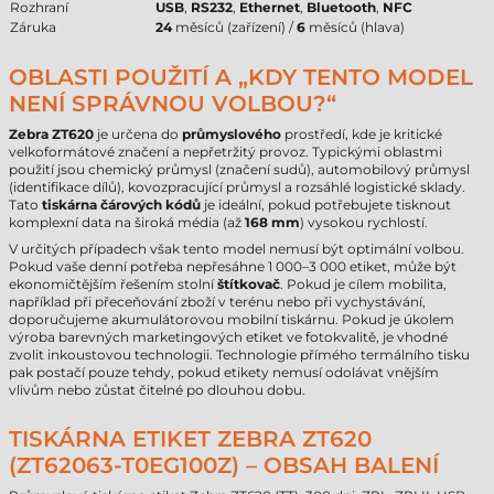
Rozhraní
USB
,
RS232
,
Ethernet
,
Bluetooth
,
NFC
Záruka
24
měsíců (zařízení) /
6
měsíců (hlava)
OBLASTI POUŽITÍ A „KDY TENTO MODEL
NENÍ SPRÁVNOU VOLBOU?“
Zebra ZT620
je určena do
průmyslového
prostředí, kde je kritické
velkoformátové značení a nepřetržitý provoz. Typickými oblastmi
použití jsou chemický průmysl (značení sudů), automobilový průmysl
(identifikace dílů), kovozpracující průmysl a rozsáhlé logistické sklady.
Tato
tiskárna čárových kódů
je ideální, pokud potřebujete tisknout
komplexní data na široká média (až
168 mm
) vysokou rychlostí.
V určitých případech však tento model nemusí být optimální volbou.
Pokud vaše denní potřeba nepřesáhne 1 000–3 000 etiket, může být
ekonomičtějším řešením stolní
štítkovač
. Pokud je cílem mobilita,
například při přeceňování zboží v terénu nebo při vychystávání,
doporučujeme akumulátorovou mobilní tiskárnu. Pokud je úkolem
výroba barevných marketingových etiket ve fotokvalitě, je vhodné
zvolit inkoustovou technologii. Technologie přímého termálního tisku
pak postačí pouze tehdy, pokud etikety nemusí odolávat vnějším
vlivům nebo zůstat čitelné po dlouhou dobu.
TISKÁRNA ETIKET ZEBRA ZT620
(ZT62063-T0EG100Z) – OBSAH BALENÍ