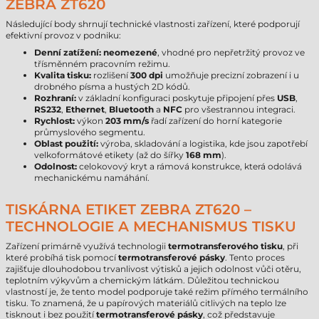
ZEBRA ZT620
Následující body shrnují technické vlastnosti zařízení, které podporují
efektivní provoz v podniku:
Denní zatížení:
neomezené
, vhodné pro nepřetržitý provoz ve
třísměnném pracovním režimu.
Kvalita tisku:
rozlišení
300 dpi
umožňuje precizní zobrazení i u
drobného písma a hustých 2D kódů.
Rozhraní:
v základní konfiguraci poskytuje připojení přes
USB
,
RS232
,
Ethernet
,
Bluetooth
a
NFC
pro všestrannou integraci.
Rychlost:
výkon
203 mm/s
řadí zařízení do horní kategorie
průmyslového segmentu.
Oblast použití:
výroba, skladování a logistika, kde jsou zapotřebí
velkoformátové etikety (až do šířky
168 mm
).
Odolnost:
celokovový kryt a rámová konstrukce, která odolává
mechanickému namáhání.
TISKÁRNA ETIKET ZEBRA ZT620 –
TECHNOLOGIE A MECHANISMUS TISKU
Zařízení primárně využívá technologii
termotransferového tisku
, při
které probíhá tisk pomocí
termotransferové pásky
. Tento proces
zajišťuje dlouhodobou trvanlivost výtisků a jejich odolnost vůči otěru,
teplotním výkyvům a chemickým látkám. Důležitou technickou
vlastností je, že tento model podporuje také režim přímého termálního
tisku. To znamená, že u papírových materiálů citlivých na teplo lze
tisknout i bez použití
termotransferové pásky
, což představuje