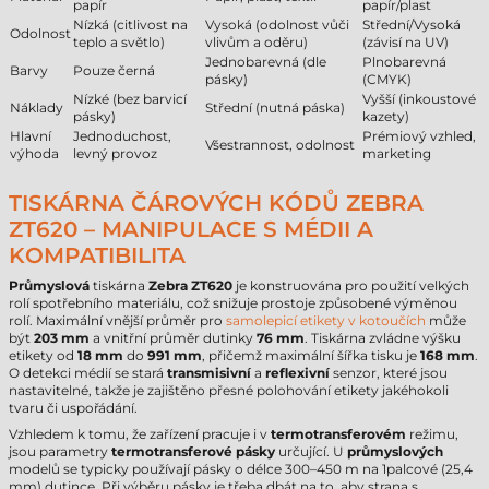
papír
papír/plast
Nízká (citlivost na
Vysoká (odolnost vůči
Střední/Vysoká
Odolnost
teplo a světlo)
vlivům a oděru)
(závisí na UV)
Jednobarevná (dle
Plnobarevná
Barvy
Pouze černá
pásky)
(CMYK)
Nízké (bez barvicí
Vyšší (inkoustové
Náklady
Střední (nutná páska)
pásky)
kazety)
Hlavní
Jednoduchost,
Prémiový vzhled,
Všestrannost, odolnost
výhoda
levný provoz
marketing
TISKÁRNA ČÁROVÝCH KÓDŮ ZEBRA
ZT620 – MANIPULACE S MÉDII A
KOMPATIBILITA
Průmyslová
tiskárna
Zebra ZT620
je konstruována pro použití velkých
rolí spotřebního materiálu, což snižuje prostoje způsobené výměnou
rolí. Maximální vnější průměr pro
samolepicí etikety v kotoučích
může
být
203 mm
a vnitřní průměr dutinky
76 mm
. Tiskárna zvládne výšku
etikety od
18 mm
do
991 mm
, přičemž maximální šířka tisku je
168 mm
.
O detekci médií se stará
transmisivní
a
reflexivní
senzor, které jsou
nastavitelné, takže je zajištěno přesné polohování etikety jakéhokoli
tvaru či uspořádání.
Vzhledem k tomu, že zařízení pracuje i v
termotransferovém
režimu,
jsou parametry
termotransferové pásky
určující. U
průmyslových
modelů se typicky používají pásky o délce 300–450 m na 1palcové (25,4
mm) dutince. Při výběru pásky je třeba dbát na to, aby strana s