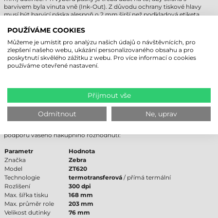
barvivem byla vinuta vně (Ink-Out). Z důvodu ochrany tiskové hlavy
musí být barvicí páska alespoň o 2 mm širší než podkladová etiketa,
čímž se předejde přímému kontaktu hlavy s papírem a jejímu
předčasnému opotřebení.
POUŽÍVÁME COOKIES
Flexibilní manipulace s médii umožňuje, aby
tiskárna etiket Zebra
Můžeme je umístit pro analýzu našich údajů o návštěvnících, pro
ZT620
tiskla na papír, plasty (PE, PP, PET) nebo dokonce na textilní
zlepšení našeho webu, ukázání personalizovaného obsahu a pro
materiály. Vnitřní software zařízení podporuje kontinuální, výsekové,
poskytnutí skvělého zážitku z webu. Pro více informací o cookies
černé značky i perforovaná média. Robustní mechanika si poradí i se
používáme otevřené nastavení.
silnějšími materiály (max. 0,305 mm) a zajišťuje plynulý posun bez
uvíznutí.
Přijmout vše
TISKÁRNA ETIKET ZEBRA ZT620 –
TECHNICKÉ PARAMETRY
Odmítnout
Ne, uprav
Následující tabulka obsahuje nejdůležitější technické údaje modelu pro
podporu vašeho nákupního rozhodnutí:
Parametr
Hodnota
Značka
Zebra
Model
ZT620
Technologie
termotransferová
/ přímá termální
Rozlišení
300 dpi
Max. šířka tisku
168 mm
Max. průměr role
203 mm
Velikost dutinky
76 mm