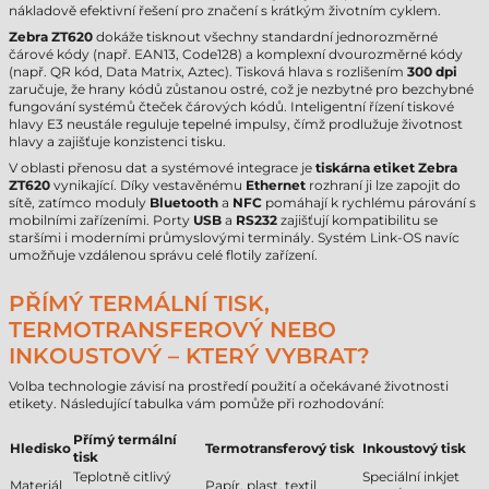
nákladově efektivní řešení pro značení s krátkým životním cyklem.
Zebra ZT620
dokáže tisknout všechny standardní jednorozměrné
čárové kódy (např. EAN13, Code128) a komplexní dvourozměrné kódy
(např. QR kód, Data Matrix, Aztec). Tisková hlava s rozlišením
300 dpi
zaručuje, že hrany kódů zůstanou ostré, což je nezbytné pro bezchybné
fungování systémů čteček čárových kódů. Inteligentní řízení tiskové
hlavy E3 neustále reguluje tepelné impulsy, čímž prodlužuje životnost
hlavy a zajišťuje konzistenci tisku.
V oblasti přenosu dat a systémové integrace je
tiskárna etiket Zebra
ZT620
vynikající. Díky vestavěnému
Ethernet
rozhraní ji lze zapojit do
sítě, zatímco moduly
Bluetooth
a
NFC
pomáhají k rychlému párování s
mobilními zařízeními. Porty
USB
a
RS232
zajišťují kompatibilitu se
staršími i moderními průmyslovými terminály. Systém Link-OS navíc
umožňuje vzdálenou správu celé flotily zařízení.
PŘÍMÝ TERMÁLNÍ TISK,
TERMOTRANSFEROVÝ NEBO
INKOUSTOVÝ – KTERÝ VYBRAT?
Volba technologie závisí na prostředí použití a očekávané životnosti
etikety. Následující tabulka vám pomůže při rozhodování:
Přímý termální
Hledisko
Termotransferový tisk
Inkoustový tisk
tisk
Teplotně citlivý
Speciální inkjet
Materiál
Papír, plast, textil