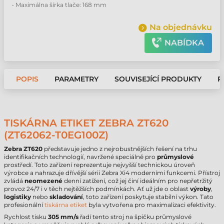
• Maximálna šírka tlače: 168 mm
Na objednávku
NABÍDKA
POPIS
PARAMETRY
SOUVISEJÍCÍ PRODUKTY
P
TISKÁRNA ETIKET ZEBRA ZT620
(ZT62062-T0EG100Z)
Zebra ZT620
představuje jedno z nejrobustnějších řešení na trhu
identifikačních technologií, navržené speciálně pro
průmyslové
prostředí. Toto zařízení reprezentuje nejvyšší technickou úroveň
výrobce a nahrazuje dřívější sérii Zebra Xi4 moderními funkcemi. Přístroj
zvládá
neomezené
denní zatížení, což jej činí ideálním pro nepřetržitý
provoz 24/7 i v těch nejtěžších podmínkách. Ať už jde o oblast
výroby
,
logistiky
nebo
skladování
, toto zařízení poskytuje stabilní výkon. Tato
profesionální
tiskárna etiket
byla vytvořena pro maximalizaci efektivity.
Rychlost tisku
305 mm/s
řadí tento stroj na špičku průmyslové