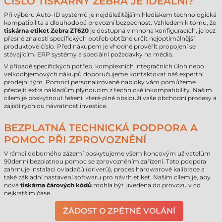
ČÍSLO TISKÁRNY ZEBRA JE IDEÁLNÍ?
Při výběru Auto-ID systémů je nejdůležitějším hlediskem technologická
kompatibilita a dlouhodobá provozní bezpečnost. Vzhledem k tomu, že
tiskárna etiket Zebra ZT620
je dostupná v mnoha konfiguracích, je bez
přesné znalosti specifických potřeb obtížné určit nejoptimálnější
produktové číslo. Před nákupem je vhodné prověřit propojení se
stávajícími ERP systémy a speciální požadavky na média.
V případě specifických potřeb, komplexních integračních úloh nebo
velkoobjemových nákupů doporučujeme kontaktovat náš expertní
prodejní tým. Pomocí personalizované nabídky vám pomůžeme
předejít extra nákladům plynoucím z technické inkompatibility. Naším
cílem je poskytnout řešení, které plně obslouží vaše obchodní procesy a
zajistí rychlou návratnost investice.
BEZPLATNÁ TECHNICKÁ PODPORA A
POMOC PŘI ZPROVOZNĚNÍ
V rámci odborného zázemí poskytujeme všem koncovým uživatelům
90denní bezplatnou pomoc se zprovozněním zařízení. Tato podpora
zahrnuje instalaci ovladačů (driverů), proces hardwarové kalibrace a
také základní nastavení softwaru pro návrh etiket. Naším cílem je, aby
nová
tiskárna čárových kódů
mohla být uvedena do provozu v co
nejkratším čase.
ŽÁDOST O ZPĚTNÉ VOLÁNÍ