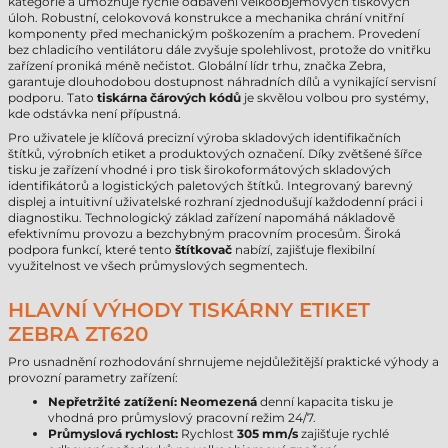
kategorie a umožňuje rychlé odbavení velkoobjemových tiskových
úloh. Robustní, celokovová konstrukce a mechanika chrání vnitřní
komponenty před mechanickým poškozením a prachem. Provedení
bez chladicího ventilátoru dále zvyšuje spolehlivost, protože do vnitřku
zařízení proniká méně nečistot. Globální lídr trhu, značka Zebra,
garantuje dlouhodobou dostupnost náhradních dílů a vynikající servisní
podporu. Tato
tiskárna čárových kódů
je skvělou volbou pro systémy,
kde odstávka není přípustná.
Pro uživatele je klíčová precizní výroba skladových identifikačních
štítků, výrobních etiket a produktových označení. Díky zvětšené šířce
tisku je zařízení vhodné i pro tisk širokoformátových skladových
identifikátorů a logistických paletových štítků. Integrovaný barevný
displej a intuitivní uživatelské rozhraní zjednodušují každodenní práci i
diagnostiku. Technologický základ zařízení napomáhá nákladově
efektivnímu provozu a bezchybným pracovním procesům. Široká
podpora funkcí, které tento
štítkovač
nabízí, zajišťuje flexibilní
využitelnost ve všech průmyslových segmentech.
HLAVNÍ VÝHODY TISKÁRNY ETIKET
ZEBRA ZT620
Pro usnadnění rozhodování shrnujeme nejdůležitější praktické výhody a
provozní parametry zařízení:
Nepřetržité zatížení:
Neomezená
denní kapacita tisku je
vhodná pro průmyslový pracovní režim 24/7.
Průmyslová rychlost:
Rychlost
305 mm/s
zajišťuje rychlé