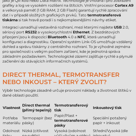
jako je QR kód nebo Data Matrix. Technologie je vhodná i pro zobrazení
grafiky a log ve vysokém rozlišení na štítcích. Vnitřní procesor
Cortex A9
a velkorysá paměť (1 GB RAM, 2 GB Flash) garantují rychlé zpracování
dat i v případě složitých grafických prvků. Tato
termotransferová
tiskárna
si tak hravě poradí i s nejkomplexnějšími návrhy etiket.
Integraci usnadňují vestavěná rozhraní, mezi kterými najdete
USB
2.0,
sériový port
RS232
a vysokorychlostní
Ethernet
. Z bezdrátových
připojení jsou k dispozici
Bluetooth
4.0 a
NFC
, která usnadňují
konfiguraci a diagnostiku. Operační systém Link-OS umožňuje vzdálený
dohled a správu tiskárny z centrálního rozhraní. To je výhodné zejména
pro společnosti s velkým počtem zařízení, kde je jednotná správa
základním požadavkem. Technologické zázemí zajišťuje rychlé a plynulé
začlenění do stávajících informačních systémů.
DIRECT THERMAL, TERMOTRANSFER
NEBO INKOUST – KTERÝ ZVOLIT?
Výběr technologie zásadně určuje provozní náklady a životnost štítků v
dané oblasti použití.
Direct thermal
Termotransferový
Vlastnost
Inkoustový tisk
(přímý tepelný)
tisk
Papír/Plast +
Potřeba
Termopapír (bez
Speciální potažený
termotransferové
materiálu
pásky)
papír + inkoust
pásky
Odolnost
Nízká (citlivost
Vysoká (odolnost
Střední/Vysoká (dle
tisku
na světlo)
vůči vlivům a otěru)
inkoustu)