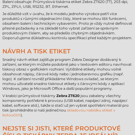
Balení obsahuje: Průmyslová tiskárna etiket Zebra ZT620 (TT), 203 dpi,
ZPL, ZPLII, USB, RS232, BT, Ethernet.
Je důležité vzít v úvahu, že k modelu jednoho výrobce patří více
produktů s různými objednacími čísly, které se mohou lišit funkcemi,
obsahem balení i technickým vybavením. Proto je vždy nutné definovat
přesné požadavky a na základě toho vybrat zařízení se správným
produktovým číslem, aby se předešlo chybným objednávkám.
Doporučujeme důkladnou kontrolu specifikací před každým projektem.
NÁVRH A TISK ETIKET
Snadný návrh etiket zajišťuje program Zebra Designer dodávaný k
zařízení, se kterým můžete podobně jako v textovém editoru navrhovat
tiskový obraz v grafickém rozhraní. Vytištěné etikety mohou volně
obsahovat nápisy, čárové kódy nebo i jednobarevnou grafiku (např.
logo). K zařízení rovněž přikládáme Windows ovladač, se kterým
mohou uživatelé snadno tisknout etikety s čárovými kódy z aplikací
Windows, jako je Microsoft Office a další populární programy.
V krabici průmyslové tiskárny
Zebra ZT620
jsou zabaleny všechny
komponenty potřebné k provozu (USB kabel, napájecí zdroj, napájecí
kabel, software atd.), takže si stačí už jen vybrat spotřební materiál pro
tisk (prohlédněte si naši jedinečnou
skladovou nabídku etiket v
kotoučích
).
NEJSTE SI JISTI, KTERÉ PRODUKTOVÉ