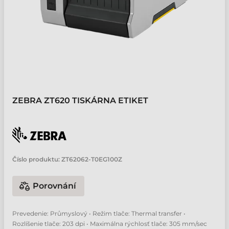
ZEBRA ZT620 TISKÁRNA ETIKET
Číslo produktu:
ZT62062-T0EG100Z
Porovnání
Prevedenie: Průmyslový • Režim tlače: Thermal transfer •
Rozlíšenie tlače: 203 dpi • Maximálna rýchlosť tlače: 305 mm/sec