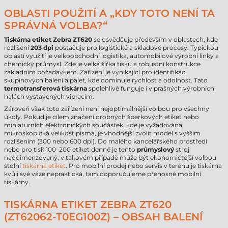
OBLASTI POUŽITÍ A „KDY TOTO NENÍ TA
SPRÁVNÁ VOLBA?“
Tiskárna etiket Zebra ZT620
se osvědčuje především v oblastech, kde
rozlišení
203 dpi
postačuje pro logistické a skladové procesy. Typickou
oblastí využití je velkoobchodní logistika, automobilové výrobní linky a
chemický průmysl. Zde je velká šířka tisku a robustní konstrukce
základním požadavkem. Zařízení je vynikající pro identifikaci
skupinových balení a palet, kde dominuje rychlost a odolnost. Tato
termotransferová tiskárna
spolehlivě funguje i v prašných výrobních
halách vystavených vibracím.
Zároveň však toto zařízení není nejoptimálnější volbou pro všechny
úkoly. Pokud je cílem značení drobných šperkových etiket nebo
miniaturních elektronických součástek, kde je vyžadována
mikroskopická velikost písma, je vhodnější zvolit model s vyšším
rozlišením (300 nebo 600 dpi). Do malého kancelářského prostředí
nebo pro tisk 100–200 etiket denně je tento
průmyslový
stroj
naddimenzovaný; v takovém případě může být ekonomičtější volbou
stolní
tiskárna etiket
. Pro mobilní prodej nebo servis v terénu je tiskárna
kvůli své váze nepraktická, tam doporučujeme přenosné mobilní
tiskárny.
TISKÁRNA ETIKET ZEBRA ZT620
(ZT62062-T0EG100Z) – OBSAH BALENÍ