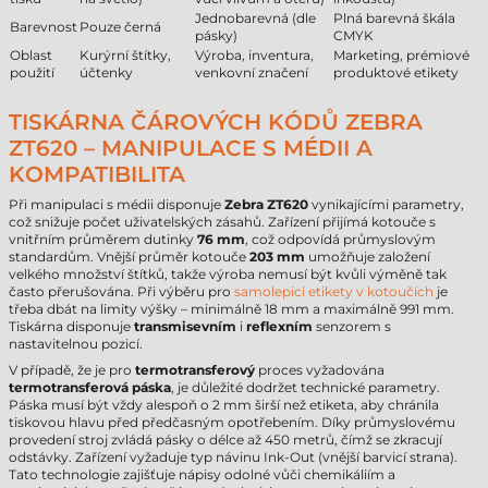
Jednobarevná (dle
Plná barevná škála
Barevnost
Pouze černá
pásky)
CMYK
Oblast
Kurýrní štítky,
Výroba, inventura,
Marketing, prémiové
použití
účtenky
venkovní značení
produktové etikety
TISKÁRNA ČÁROVÝCH KÓDŮ ZEBRA
ZT620 – MANIPULACE S MÉDII A
KOMPATIBILITA
Při manipulaci s médii disponuje
Zebra ZT620
vynikajícími parametry,
což snižuje počet uživatelských zásahů. Zařízení přijímá kotouče s
vnitřním průměrem dutinky
76 mm
, což odpovídá průmyslovým
standardům. Vnější průměr kotouče
203 mm
umožňuje založení
velkého množství štítků, takže výroba nemusí být kvůli výměně tak
často přerušována. Při výběru pro
samolepicí etikety v kotoučích
je
třeba dbát na limity výšky – minimálně 18 mm a maximálně 991 mm.
Tiskárna disponuje
transmisevním
i
reflexním
senzorem s
nastavitelnou pozicí.
V případě, že je pro
termotransferový
proces vyžadována
termotransferová páska
, je důležité dodržet technické parametry.
Páska musí být vždy alespoň o 2 mm širší než etiketa, aby chránila
tiskovou hlavu před předčasným opotřebením. Díky průmyslovému
provedení stroj zvládá pásky o délce až 450 metrů, čímž se zkracují
odstávky. Zařízení vyžaduje typ návinu Ink-Out (vnější barvicí strana).
Tato technologie zajišťuje nápisy odolné vůči chemikáliím a