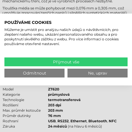
mechanickému tření, což je ve výrobních procesech nezbytné.
Tloušťka média se může pohybovat mezi 0,076 mm a 0,305 mm, což
umožňuje zpracování tenčích papírů i silnějších syntetických materiálů.
Mechanika, kterou disponuje tento
štítkovač
, přesně polohuje média
díky nastavitelným senzorům. Tato přesnost je důležitá zejména u
POUŽÍVÁME COOKIES
malých štítků nebo u etiket se speciálními tvary. Vodítka pro materiály
Můžeme je umístit pro analýzu našich údajů o návštěvnících, pro
udržují
samolepicí etikety v kotoučích
stabilní, čímž předcházejí krčení
zlepšení našeho webu, ukázání personalizovaného obsahu a pro
nebo chybnému tisku. Profesionální vedení médií přispívá k prodloužení
poskytnutí skvělého zážitku z webu. Pro více informací o cookies
životnosti tiskové hlavy a snížení nákladů na údržbu.
používáme otevřené nastavení.
TISKÁRNA ETIKET ZEBRA ZT620 –
TECHNICKÉ PARAMETRY
Přijmout vše
Následující tabulka obsahuje nejdůležitější technické údaje pro
Odmítnout
Ne, uprav
usnadnění nákupního rozhodování:
Značka
Zebra
Model
ZT620
Kategorie
průmyslová
Technologie
termotransferová
Rozlišení
203 dpi
Max. průměr kotouče
203 mm
Průměr dutinky
76 mm
Rozhraní
USB
,
RS232
,
Ethernet
,
Bluetooth
,
NFC
Záruka
24 měsíců
(na hlavu 6 měsíců)