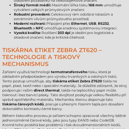
odbavení požadavků na velkoobjemové značení.
Široký formát médií:
Maximální šířka tisku
168 mm
umožňuje
vytváření velkých průmyslových značení.
Robustní provedení:
Celokovový rám odolává nárazům a
extrémním vlivům průmyslového prostředí.
Moderní rozhraní:
Připojení přes
Ethernet
,
USB
,
RS232
,
Bluetooth
a
NFC
umožňuje snadnou systémovou integraci.
Vysoká kvalita:
Rozlišení
203 dpi
je ideální pro logistické a
skladové značení, kde je kritická čitelnost.
TISKÁRNA ETIKET ZEBRA ZT620 –
TECHNOLOGIE A TISKOVÝ
MECHANISMUS
Zařízení využívá technologii
termotransferového
tisku, která je
základním předpokladem pro výrobu trvanlivých a odolných tisků.
Tento postup umožňuje, aby
tiskárna etiket Zebra ZT620
tiskla na
papír, plast, textil nebo i speciální materiály. Je důležité zdůraznit, že stroj
podporuje i režim
direct thermal
, takže na teplocitlivý papír může
tisknout i bez barvicí pásky. Tato dvojitost poskytuje velkou flexibilitu při
správě spotřebního materiálu. Mechanika, kterou disponuje tato
tiskárna čárových kódů
, pracuje s přesným řízením tepla pro dosažení
dokonalého kontrastu černé barvy.
Během tiskového procesu je zařízení schopno zpracovat všechny běžné
jednorozměrné čárové kódy, jako jsou typy EAN13 nebo Code128.
Kromě toho probíhá bez problémů i tisk dvoudimenzionálních kódů,