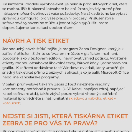
Ke každému modelu výrobce existuje několik produktových čísel, která
se mohou lišit funkcemi i obsahem balení. Proto je vždy nutné před
nákupem přesně definovat vaše požadavky. Na základě toho lze vybrat
správnou konfiguraci pro vaše pracovní procesy. Příslušenství a
softwarové vybavení se může u jednotlivých typů lišit, proto
doporučujeme konzultaci s odborníkem.
NÁVRH A TISK ETIKET
Jednoduchý návrh štítků zajišťuje program Zebra Designer, který je k
zařízení přiložen. S tímto softwarem můžete v grafickém rozhraní,
podobně jako v textovém editoru, navrhovat vzhled potisku. Vytištěné
etikety mohou obsahovat libovolné texty, čárové kódy i jednobarevnou
grafiku. K zařízení dodáváme také Windows ovladač, který umožňuje
snadný tisk etiket přímo z běžných aplikací, jako je balík Microsoft Office
nebo jiné kancelářské programy.
V balení průmyslové tiskárny Zebra ZT620 naleznete všechny
komponenty potřebné k provozu (USB kabel, napájecí zdroj, napájecí
kabel, software atd.), takže zbývá pouze vybrat vhodný spotřební
materiál (prohlédněte si naši unikátní
skladovou nabídku etiket v
kotoučích
).
NEJSTE SI JISTI, KTERÁ TISKÁRNA ETIKET
ZEBRA JE PRO VÁS TA PRAVÁ?
Při posuzování průmyslových potřeb tisku je nutné vzít v úvahu mnoho