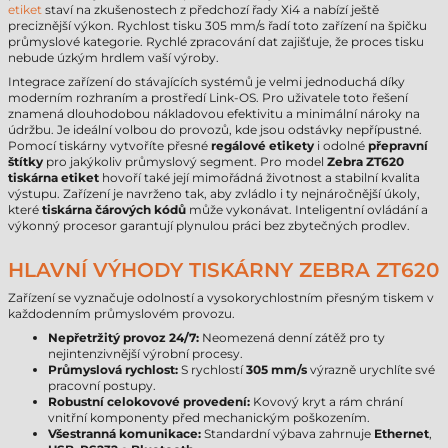
etiket
staví na zkušenostech z předchozí řady Xi4 a nabízí ještě
preciznější výkon. Rychlost tisku 305 mm/s řadí toto zařízení na špičku
průmyslové kategorie. Rychlé zpracování dat zajišťuje, že proces tisku
nebude úzkým hrdlem vaší výroby.
Integrace zařízení do stávajících systémů je velmi jednoduchá díky
moderním rozhraním a prostředí Link-OS. Pro uživatele toto řešení
znamená dlouhodobou nákladovou efektivitu a minimální nároky na
údržbu. Je ideální volbou do provozů, kde jsou odstávky nepřípustné.
Pomocí tiskárny vytvoříte přesné
regálové etikety
i odolné
přepravní
štítky
pro jakýkoliv průmyslový segment. Pro model
Zebra ZT620
tiskárna etiket
hovoří také její mimořádná životnost a stabilní kvalita
výstupu. Zařízení je navrženo tak, aby zvládlo i ty nejnáročnější úkoly,
které
tiskárna čárových kódů
může vykonávat. Inteligentní ovládání a
výkonný procesor garantují plynulou práci bez zbytečných prodlev.
HLAVNÍ VÝHODY TISKÁRNY ZEBRA ZT620
Zařízení se vyznačuje odolností a vysokorychlostním přesným tiskem v
každodenním průmyslovém provozu.
Nepřetržitý provoz 24/7:
Neomezená denní zátěž pro ty
nejintenzivnější výrobní procesy.
Průmyslová rychlost:
S rychlostí
305 mm/s
výrazně urychlíte své
pracovní postupy.
Robustní celokovové provedení:
Kovový kryt a rám chrání
vnitřní komponenty před mechanickým poškozením.
Všestranná komunikace:
Standardní výbava zahrnuje
Ethernet
,