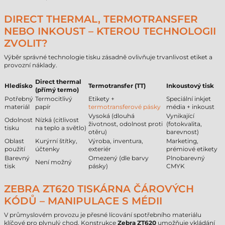
DIRECT THERMAL, TERMOTRANSFER
NEBO INKOUST – KTEROU TECHNOLOGII
ZVOLIT?
Výběr správné technologie tisku zásadně ovlivňuje trvanlivost etiket a
provozní náklady.
Direct thermal
Hledisko
Termotransfer (TT)
Inkoustový tisk
(přímý termo)
Potřebný
Termocitlivý
Etikety +
Speciální inkjet
materiál
papír
termotransferové pásky
média + inkoust
Vysoká (dlouhá
Vynikající
Odolnost
Nízká (citlivost
životnost, odolnost proti
(fotokvalita,
tisku
na teplo a světlo)
otěru)
barevnost)
Oblast
Kurýrní štítky,
Výroba, inventura,
Marketing,
použití
účtenky
exteriér
prémiové etikety
Barevný
Omezený (dle barvy
Plnobarevný
Není možný
tisk
pásky)
CMYK
ZEBRA ZT620 TISKÁRNA ČÁROVÝCH
KÓDŮ – MANIPULACE S MÉDII
V průmyslovém provozu je přesné lícování spotřebního materiálu
klíčové pro plynulý chod. Konstrukce
Zebra ZT620
umožňuje vkládání