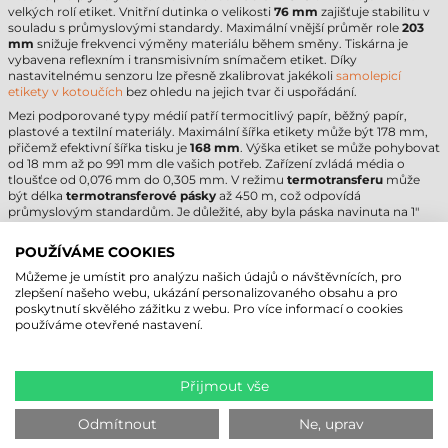
velkých rolí etiket. Vnitřní dutinka o velikosti
76 mm
zajišťuje stabilitu v
souladu s průmyslovými standardy. Maximální vnější průměr role
203
mm
snižuje frekvenci výměny materiálu během směny. Tiskárna je
vybavena reflexním i transmisivním snímačem etiket. Díky
nastavitelnému senzoru lze přesně zkalibrovat jakékoli
samolepicí
etikety v kotoučích
bez ohledu na jejich tvar či uspořádání.
Mezi podporované typy médií patří termocitlivý papír, běžný papír,
plastové a textilní materiály. Maximální šířka etikety může být 178 mm,
přičemž efektivní šířka tisku je
168 mm
. Výška etiket se může pohybovat
od 18 mm až po 991 mm dle vašich potřeb. Zařízení zvládá média o
tloušťce od 0,076 mm do 0,305 mm. V režimu
termotransferu
může
být délka
termotransferové pásky
až 450 m, což odpovídá
průmyslovým standardům. Je důležité, aby byla páska navinuta na 1"
dutince s návinem typu
Ink-Out
(vnější). Pro ochranu tiskové hlavy by
měla být páska vždy minimálně o 2 mm širší než samotná etiketa.
POUŽÍVÁME COOKIES
Můžeme je umístit pro analýzu našich údajů o návštěvnících, pro
ZEBRA ZT620 TISKÁRNA ETIKET –
zlepšení našeho webu, ukázání personalizovaného obsahu a pro
TECHNICKÉ PARAMETRY
poskytnutí skvělého zážitku z webu. Pro více informací o cookies
používáme otevřené nastavení.
Následující tabulka shrnuje nejdůležitější technické údaje pro podporu
vašeho nákupního rozhodnutí.
Přijmout vše
Parametr
Hodnota
Značka
Zebra
Odmítnout
Ne, uprav
Model
ZT620
Technologie
termotransferová