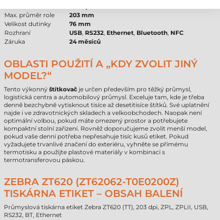
Rozlišení
203 dpi
Max. průměr role
203 mm
Velikost dutinky
76 mm
Rozhraní
USB
,
RS232
,
Ethernet
,
Bluetooth
,
NFC
Záruka
24 měsíců
OBLASTI POUŽITÍ A „KDY ZVOLIT JINÝ
MODEL?“
Tento výkonný
štítkovač
je určen především pro těžký průmysl,
logistická centra a automobilový průmysl. Exceluje tam, kde je třeba
denně bezchybně vytisknout tisíce až desetitisíce štítků. Své uplatnění
najde i ve zdravotnických skladech a velkoobchodech. Naopak není
optimální volbou, pokud máte omezený prostor a potřebujete
kompaktní stolní zařízení. Rovněž doporučujeme zvolit menší model,
pokud vaše denní potřeba nepřesahuje tisíc kusů etiket. Pokud
vyžadujete trvanlivé značení do exteriéru, vyhněte se přímému
termotisku a použijte plastové materiály v kombinaci s
termotransferovou páskou.
ZEBRA ZT620 (ZT62062-T0E0200Z)
TISKÁRNA ETIKET – OBSAH BALENÍ
Průmyslová tiskárna etiket Zebra ZT620 (TT), 203 dpi, ZPL, ZPLII, USB,
RS232, BT, Ethernet