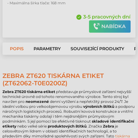
• Maximálna šírka tlače: 168 mm
3-5 pracovných dní
NABÍDKA
POPIS
PARAMETRY
SOUVISEJÍCÍ PRODUKTY
P
ZEBRA ZT620 TISKÁRNA ETIKET
(ZT62062-T0E0200Z)
Zebra ZT620 tiskárna etiket
představuje průmyslové zařízení nejvyšší
technické úrovně od tohoto renomovaného výrobce. Tento stroj byl
navržen pro
neomezené
denní vytížení a nepřetržitý provoz 24/7. Je
ideální volbou pro velkoobjemovou výrobu
výrobních štítků
a podporu
náročných logistických procesů. Robustní kovová konstrukce a vnitřní
mechanika tiskárny odolají i těm nejdrsnějším průmyslovým
podmínkám. S její pomocí lze efektivně tisknout
skladové identifikační
etikety
nebo velké série
produktových štítků
. Značka
Zebra
je
celosvětovým lídrem v oblasti identifikačních technologií, a to
především díky mimořádné spolehlivosti svých zařízení. Tato
tiskárna