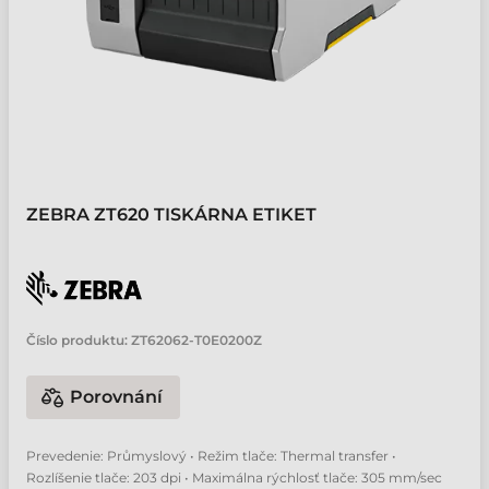
ZEBRA ZT620 TISKÁRNA ETIKET
Číslo produktu:
ZT62062-T0E0200Z
Porovnání
Prevedenie: Průmyslový • Režim tlače: Thermal transfer •
Rozlíšenie tlače: 203 dpi • Maximálna rýchlosť tlače: 305 mm/sec