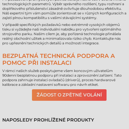
technologických parametrů. Výběr správného rozlišení, typu rozhraní a
doplňkového příslušenství zásadně ovlivňuje dlouhodobou efektivitu.
Náš expertní tým vám pomůže zorientovat se v různých konfiguracích a
zajistí plnou kompatibilitu s vašimi stávajícími systémy.
V případě specifických požadavků nebo extrémně vysokých objemů
tisku si vyžádejte naši individuální nabídku pro vytvoření optimálního
strojového parku. Naším cílem je, aby pořízená technologie přinášela
reálný obchodní užitek a minimalizovala riziko chyb. Kontaktujte nás
pro upřesnění technických detailů a možností integrace.
BEZPLATNÁ TECHNICKÁ PODPORA A
POMOC PŘI INSTALACI
V rámci našich služeb poskytujeme všem koncovým uživatelům
90denní bezplatnou podporu při instalaci a zprovoznění zařízení. Tato
podpora zahrnuje instalaci ovladačů (driverů), proces hardwarové
kalibrace a základní nastavení softwaru pro návrh etiket.
ŽÁDOST O ZPĚTNÉ VOLÁNÍ
NAPOSLEDY PROHLÍŽENÉ PRODUKTY