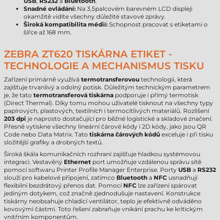
USB
,
RS232
a
Bluetooth
.
Snadné ovládání:
Na 3,5palcovém barevném LCD displeji
okamžitě vidíte všechny důležité stavové zprávy.
Široká kompatibilita médií:
Schopnost pracovat s etiketami o
šířce až 168 mm.
ZEBRA ZT620 TISKÁRNA ETIKET -
TECHNOLOGIE A MECHANISMUS TISKU
Zařízení primárně využívá
termotransferovou
technologii, která
zajišťuje trvanlivý a odolný potisk. Důležitým technickým parametrem
je, že tato
termotransferová tiskárna
podporuje i přímý termotisk
(Direct Thermal). Díky tomu mohou uživatelé tisknout na všechny typy
papírových, plastových, textilních i termocitlivých materiálů. Rozlišení
203 dpi
je naprosto dostačující pro běžné logistické a skladové značení.
Přesně vytiskne všechny lineární čárové kódy i 2D kódy, jako jsou QR
Code nebo Data Matrix. Tato
tiskárna čárových kódů
exceluje i při tisku
složitější grafiky a drobných textů.
Široká škála komunikačních rozhraní zajišťuje hladkou systémovou
integraci. Vestavěný
Ethernet
port umožňuje vzdálenou správu sítě
pomocí softwaru Printer Profile Manager Enterprise. Porty
USB
a
RS232
slouží pro kabelové připojení, zatímco
Bluetooth
a
NFC
usnadňují
flexibilní bezdrátový přenos dat. Pomocí
NFC
lze zařízení spárovat
jediným dotykem, což značně zjednodušuje nastavení. Konstrukce
tiskárny neobsahuje chladicí ventilátor, teplo je efektivně odváděno
kovovými částmi. Toto řešení zabraňuje vnikání prachu ke kritickým
vnitřním komponentům.