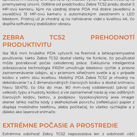
priemyselnej úrovni. Odlišne od predchodcu Zebra TC52 predu dostal 5
MP-ovú kameru, kým na vzednej strane PDA má dobre zavedenú a
osvedčivú 13 MP-ovú kameru s automatickým zaostrením s LED
bleskom. Prístroj už je vhodný aj na nahrávanie videí s kvalitou 4K, čo
dopĺňa softvérový stabilizátor obrazu.
ZEBRA TC52 PREHODNOTÍ
PRODUKTIVITU
Iba 18,6 mm hrubého PDA vytvorili na firemné a lahkopriemyselné
používanie, takto Zebra TC52 dostal všetky tie funkcie, čo používatel
môže potrebovať počas celodennej práce. Exkluzívna inteligentná
zobrazovacia technológia PRZM umožnuje bleskovo rýchle a presne
zaznamenávanie údajov, aj v priamom slňečnom svetle a aj v prípade
kódov s velmi zlou kvalitou. Mobilný PDA Zebra TC52 je vhodný na
dekódovanie 1 a 2 dimenzionálných čiarových kódov a dostal snímaciu
hlavu SE4710, čo číta do max. 80 mm-ovej vzdialenosti (závisí od
velkosti, typu a hustoty kódov) a vie zaznamenať naraz aj viac odlišných
čiarových kódov, textov, a podpisov. Vysokovýkonný area imager
skener lahko načíta kódy z akéhokolvek povrchu (reflektujúci papier z
displeja mobilného telefónu, alebo počítača), to všetko rýchlejšie a z
ďaleko ako laserové snímače.
EXTRÉMNE POČASIE A PROSTREDIE
Extrémna odolnosť Zebry TC52 nepozostáva len z odolnosti vôči