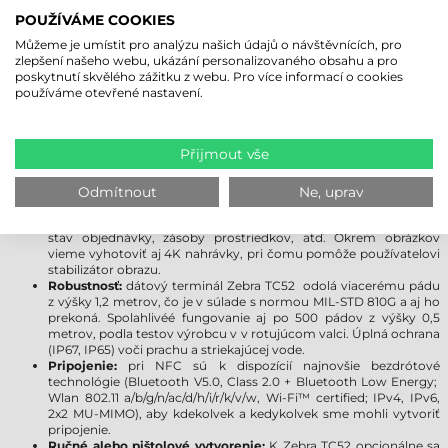
POUŽÍVÁME COOKIES
PREHODNOŤTE PRODUKTIVITU
Můžeme je umístit pro analýzu našich údajů o návštěvnících, pro
zlepšení našeho webu, ukázání personalizovaného obsahu a pro
Výkon:
osemjadrový 2,2 GHz procesor Qualcomm, 4 GB RAM a
poskytnutí skvělého zážitku z webu. Pro více informací o cookies
32 GB flash pamäť, čo s pamäťovou kartou je rozširitelný do 256
používáme otevřené nastavení.
GB. Prvotriedný výkon v riadení aplikácií, fotení, nahrávaní, alebo
pri databázových operácií!
Displej:
duálný (prst, rakavice, stylus) kapacitný Gorilla Glass
displej zvýši trvanlivosť PDA Zebra TC52, naďalej chrání pred
Přijmout vše
poškrabaním. Sklo je prakticky nezničitelné, odolá voči pádu bez
prasknutia a škrabaniu.
Kamera:
5 MP-ová kamrea predu, ďalej 13 MP-ová vzadu s
Odmítnout
Ne, uprav
automatickým zaostrením a bleskom, čo môžeme používať
prakticky v akýchkoľvek svetelných podmienkach, dokumentuje
stav objednávky, zásoby prostriedkov, atď. Okrem obrázkov
vieme vyhotoviť aj 4K nahrávky, pri čomu pomôže používatelovi
stabilizátor obrazu.
Robustnosť:
dátový terminál Zebra TC52 odolá viacerému pádu
z výšky 1,2 metrov, čo je v súlade s normou MIL-STD 810G a aj ho
prekoná. Spolahlivéé fungovanie aj po 500 pádov z výšky 0,5
metrov, podla testov výrobcu v v rotujúcom valci. Úplná ochrana
(IP67, IP65) voči prachu a striekajúcej vode.
Pripojenie:
pri NFC sú k dispozícií najnovšie bezdrótové
technológie (Bluetooth V5.0, Class 2.0 + Bluetooth Low Energy;
Wlan 802.11 a/b/g/n/ac/d/h/i/r/k/v/w, Wi-Fi™ certified; IPv4, IPv6,
2x2 MU-MIMO), aby kdekolvek a kedykolvek sme mohli vytvoriť
pripojenie.
Ručné alebo pištolové vytvorenie:
K Zebra TC52 opcionálne sa