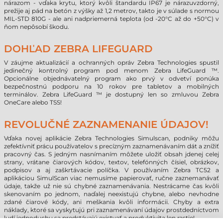
nárazom - vďaka krytu, ktorý kvôli štandardu IP67 je nárazuvzdorný,
prežije aj pád na betón z výšky až 1,2 metrov, takto je v súlade s normou
MIL-STD 810G - ale ani nadpriemerná teplota (od -20°C až do +50°C) v
ňom nepôsobí škodu.
DOHĽAD ZEBRA LIFEGUARD
V záujme aktualizácií a ochranných opráv Zebra Technologies spustil
jedinečný kontrolný program pod menom Zebra LifeGuard ™.
Opcionálne objednávatelný program ako prvý v odvetví ponúka
bezpečnostnú podporu na 10 rokov pre tabletov a mobilných
terminálov. Zebra LifeGuard ™ je dostupný len so zmluvou Zebra
OneCare alebo TSS!
REVOLUČNÉ ZAZNAMENANIE ÚDAJOV!
Vďaka novej aplikácie Zebra Technologies Simulscan, podniky môžu
zefektívniť prácu používatelov s precízným zaznamenávaním dát a znížiť
pracovný čas. S jedným nasnímaním môžete uložiť obsah jdenej celej
strany, vrátane čiarových kódov, textov, telefónných čísiel, obrázkov,
podpisov a aj zaškrtávacie políčka. V používaním Zebra TC52 a
aplikáciou SimulScan viac nemusíme papierovať, ručne zaznemanávať
údaje, takže už nie sú chybné zaznamenávania. Nestrácame čas kvôli
skenovaním po jednom, naďalej neexistujú chybne, alebo nevhodne
zdané čiarové kódy, ani meškania kvôli informácii. Chyby a extra
náklady, ktoré sa vyskytujú pri zaznamenávaní údajov prostdedníctvom
ludí jednoduchu sa predstávajú existvať a produktivita len rastie!