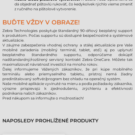
dá objednať pištovlú rukoväť, čo kedykolvek rýchlo vieme zmeniť
z ručného na pištolové vytvorenie.
BUĎTE VŽDY V OBRAZE!
Zebra Technologies poskytuje štandardný 90-dňový bezplatný support
k produktom. Počas supportu sú dostupné bezpečnostné a systémové
aktualizácie.
V záujme zabezpečenia vhodnej ochrany a stálej aktualizácie pre Vaše
mobilné zariadenia (mobilný terminál, tablet, atď.) aj po uplynutí
bezplatného štandardného supportu, odporúčame dokúpiť
nadštandardný/rozšírený servisný kontrakt Zebra OneCare. Môžete tak
maximalizovať návratnosť investícií na mnoho rokov.
Ďalej informujeme Vážených zákazníkov, že pri kúpe mobilného
terminálu alebo priemyselného tabletu, prístroj nemá žiadny
predinštalovaný softvér/program bez ohladu na operačný systém.
Naše mobilné aplikácie vyvinuté na mieru a podla požiadavky zákazníka,
výrazne prispievajú k zjednodušeniu, zrýchleniu a efektívnosti
podnikania našich zákazníkov.
Pred nákupom sa informujte o možnostiach!
NAPOSLEDY PROHLÍŽENÉ PRODUKTY