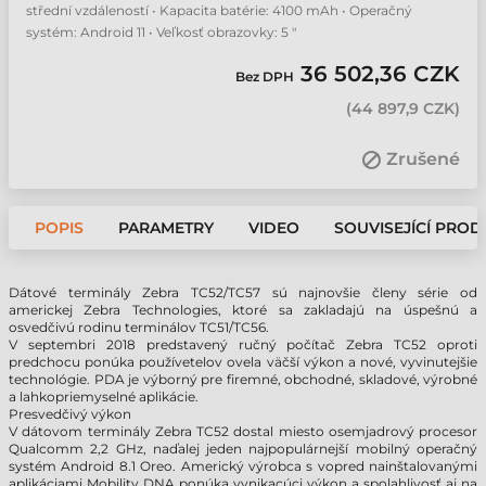
střední vzdáleností • Kapacita batérie: 4100 mAh • Operačný
systém: Android 11 • Veľkosť obrazovky: 5 "
36 502,36 CZK
Bez DPH
(
44 897,9 CZK
)
Zrušené
POPIS
PARAMETRY
VIDEO
SOUVISEJÍCÍ PROD
Dátové terminály Zebra TC52/TC57 sú najnovšie členy série od
americkej Zebra Technologies, ktoré sa zakladajú na úspešnú a
osvedčivú rodinu terminálov TC51/TC56.
V septembri 2018 predstavený ručný počítač Zebra TC52 oproti
predchocu ponúka používetelov ovela väčší výkon a nové, vyvinutejšie
technológie. PDA je výborný pre firemné, obchodné, skladové, výrobné
a lahkopriemyselné aplikácie.
Presvedčivý výkon
V dátovom terminály Zebra TC52 dostal miesto osemjadrový procesor
Qualcomm 2,2 GHz, naďalej jeden najpopulárnejší mobilný operačný
systém Android 8.1 Oreo. Americký výrobca s vopred nainštalovanými
aplikáciami Mobility DNA ponúka vynikacúci výkon a spolahlivosť aj na