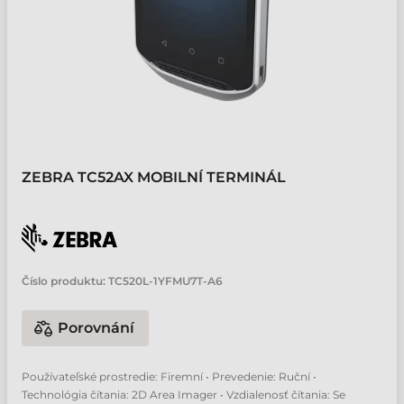
ZEBRA TC52AX MOBILNÍ TERMINÁL
Číslo produktu:
TC520L-1YFMU7T-A6
Porovnání
Používateľské prostredie: Firemní • Prevedenie: Ruční •
Technológia čítania: 2D Area Imager • Vzdialenosť čítania: Se