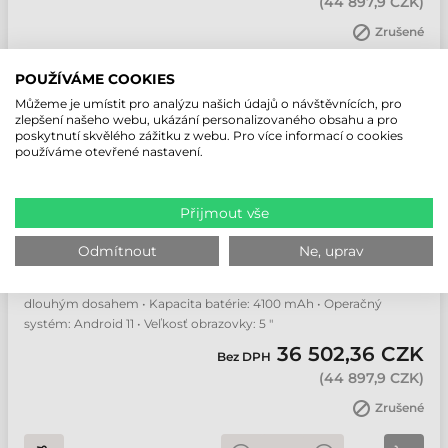
(
44 897,9 CZK
)
Zrušené
ks
POUŽÍVÁME COOKIES
Můžeme je umístit pro analýzu našich údajů o návštěvnících, pro
zlepšení našeho webu, ukázání personalizovaného obsahu a pro
poskytnutí skvělého zážitku z webu. Pro více informací o cookies
používáme otevřené nastavení.
ZEBRA TC52AX MOBILNÍ TERMINÁL
Číslo produktu:
TC520L-1YLMU7T-A6
Výrobce:
Zebra
Přijmout vše
Odmítnout
Ne, uprav
Používateľské prostredie: Firemní • Prevedenie: Ruční •
Technológia čítania: 2D Area Imager • Vzdialenosť čítania: S extra
dlouhým dosahem • Kapacita batérie: 4100 mAh • Operačný
systém: Android 11 • Veľkosť obrazovky: 5 "
36 502,36 CZK
Bez DPH
(
44 897,9 CZK
)
Zrušené