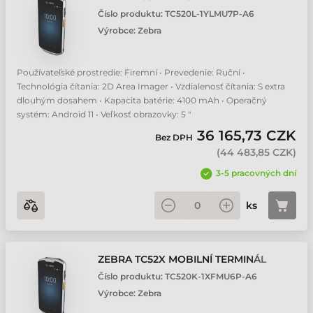
Číslo produktu:
TC520L-1YLMU7P-A6
Výrobce:
Zebra
Používateľské prostredie: Firemní • Prevedenie: Ruční •
Technológia čítania: 2D Area Imager • Vzdialenosť čítania: S extra
dlouhým dosahem • Kapacita batérie: 4100 mAh • Operačný
systém: Android 11 • Veľkosť obrazovky: 5 "
36 165,73 CZK
Bez DPH
(
44 483,85 CZK
)
3-5 pracovných dní
ks
ZEBRA TC52X MOBILNÍ TERMINÁL
Číslo produktu:
TC520K-1XFMU6P-A6
Výrobce:
Zebra