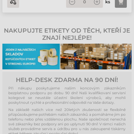
ks
NAKUPUJTE ETIKETY OD TĚCH, KTEŘÍ JE
ZNAJÍ NEJLÉPE!
HELP-DESK ZDARMA NA 90 DNÍ!
Při nákupu poskytujeme našim koncovým zákazníkům
bezplatnou podporu po dobu 90 dní! Naši kvalifikovaní servisní
kolegové se neustále účastní školení výrobců, aby mohli
poskytnout rychlé a profesionální odpovědi na Vaše dotazy.
Na základě našich více než 20letých zkušeností se flexibilně
přizpůsobujeme potřebám našich zákazníků a pomáháme jim po
telefonu nebo přes vzdálenou plochu. Naše společnost nenechá
své zákazníky bez podpory ani po uplynutí 90 dní! V rámci našich
služeb provádíme servis a údržbu pro u nás zakoupené tiskárny
etiket během záruční i pozáruční doby!