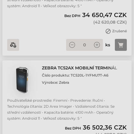
systém: Android 11 • Veľkosť obrazovky: 5 "
34 650,47 CZK
Bez DPH
(
42 620,08 CZK
)
Zrušené
ks
ZEBRA TC52AX MOBILNÍ TERMINÁL
Číslo produktu:
TC520L-1YFMU7T-A6
Výrobce:
Zebra
Používateľské prostredie: Firemní • Prevedenie: Ruční •
Technológia čítania: 2D Area Imager • Vzdialenosť čítania: Se
střední vzdáleností • Kapacita batérie: 4100 mAh • Operačný
systém: Android 11 • Veľkosť obrazovky: 5 "
36 502,36 CZK
Bez DPH