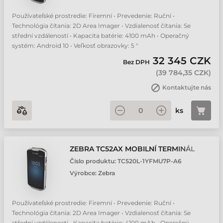
Používateľské prostredie: Firemní • Prevedenie: Ruční •
Technológia čítania: 2D Area Imager • Vzdialenosť čítania: Se
střední vzdáleností • Kapacita batérie: 4100 mAh • Operačný
systém: Android 10 • Veľkosť obrazovky: 5 "
32 345 CZK
Bez DPH
(
39 784,35 CZK
)
Kontaktujte nás
ks
ZEBRA TC52AX MOBILNÍ TERMINÁL
Číslo produktu:
TC520L-1YFMU7P-A6
Výrobce:
Zebra
Používateľské prostredie: Firemní • Prevedenie: Ruční •
Technológia čítania: 2D Area Imager • Vzdialenosť čítania: Se
střední vzdáleností • Kapacita batérie: 4100 mAh • Operačný