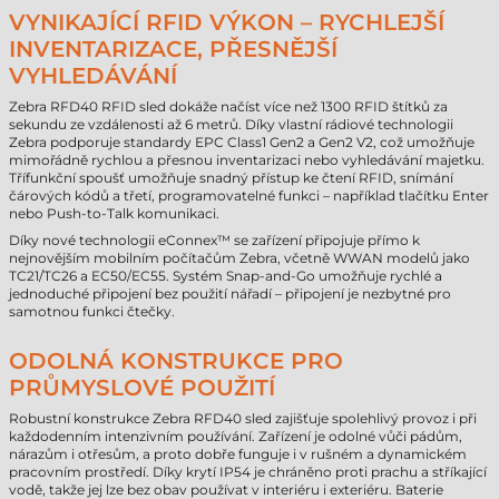
VYNIKAJÍCÍ RFID VÝKON – RYCHLEJŠÍ
INVENTARIZACE, PŘESNĚJŠÍ
VYHLEDÁVÁNÍ
Zebra RFD40 RFID sled dokáže načíst více než 1300 RFID štítků za
sekundu ze vzdálenosti až 6 metrů. Díky vlastní rádiové technologii
Zebra podporuje standardy EPC Class1 Gen2 a Gen2 V2, což umožňuje
mimořádně rychlou a přesnou inventarizaci nebo vyhledávání majetku.
Třífunkční spoušť umožňuje snadný přístup ke čtení RFID, snímání
čárových kódů a třetí, programovatelné funkci – například tlačítku Enter
nebo Push-to-Talk komunikaci.
Díky nové technologii eConnex™ se zařízení připojuje přímo k
nejnovějším mobilním počítačům Zebra, včetně WWAN modelů jako
TC21/TC26 a EC50/EC55. Systém Snap-and-Go umožňuje rychlé a
jednoduché připojení bez použití nářadí – připojení je nezbytné pro
samotnou funkci čtečky.
ODOLNÁ KONSTRUKCE PRO
PRŮMYSLOVÉ POUŽITÍ
Robustní konstrukce Zebra RFD40 sled zajišťuje spolehlivý provoz i při
každodenním intenzivním používání. Zařízení je odolné vůči pádům,
nárazům i otřesům, a proto dobře funguje i v rušném a dynamickém
pracovním prostředí. Díky krytí IP54 je chráněno proti prachu a stříkající
vodě, takže jej lze bez obav používat v interiéru i exteriéru. Baterie