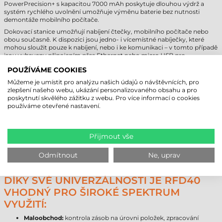
PowerPrecision+ s kapacitou 7000 mAh poskytuje dlouhou výdrž a
systém rychlého uvolnění umožňuje výměnu baterie bez nutnosti
demontáže mobilního počítače.
Dokovací stanice umožňují nabíjení čtečky, mobilního počítače nebo
obou současně. K dispozici jsou jedno- i vícemístné nabíječky, které
mohou sloužit pouze k nabíjení, nebo i ke komunikaci – v tomto případě
jsou vybaveny připojením přes Ethernet nebo micro USB pro
synchronizaci se sítí nebo počítačem. Připojená zařízení lze vzdáleně
POUŽÍVÁME COOKIES
konfigurovat, aktualizovat firmware a monitorovat jejich stav.
Můžeme je umístit pro analýzu našich údajů o návštěvnících, pro
zlepšení našeho webu, ukázání personalizovaného obsahu a pro
POKROČILÁ INTEGRACE A OFFLINE
poskytnutí skvělého zážitku z webu. Pro více informací o cookies
REŽIM
používáme otevřené nastavení.
Zebra RFD40 RFID sled je plně kompatibilní se softwarem Zebra
123RFID Desktop, který umožňuje konfiguraci zařízení, spouštění demo
režimů a aktualizaci firmwaru – a to prostřednictvím USB-C kabelu
Přijmout vše
nebo dokovací kolébky. Pokud není okamžité připojení k systému k
dispozici, zařízení dokáže v režimu batch uložit až 40 000 RFID štítků,
Odmítnout
Ne, uprav
které lze později snadno synchronizovat s hostitelským zařízením.
DÍKY SVÉ UNIVERZÁLNOSTI JE RFD40
VHODNÝ PRO ŠIROKÉ SPEKTRUM
VYUŽITÍ:
Maloobchod:
kontrola zásob na úrovni položek, zpracování