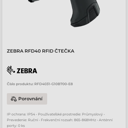
ZEBRA RFD40 RFID ČTEČKA
Číslo produktu:
RFD4031-G10B700-E8
Porovnání
IP ochrana: IP54 • Používateľské prostredie: Průmyslový •
Prevedenie: Ruční • Frekvenční rozsah: 865-868MHz • Anténní
porty: 0 ks