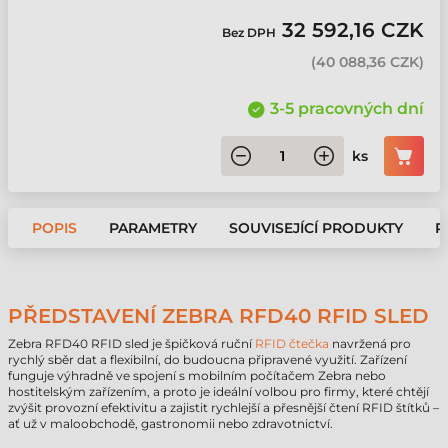
32 592,16 CZK
Bez DPH
(
40 088,36 CZK
)
3-5 pracovných dní
ks
POPIS
PARAMETRY
SOUVISEJÍCÍ PRODUKTY
P
PŘEDSTAVENÍ ZEBRA RFD40 RFID SLED
Zebra RFD40 RFID sled je špičková ruční
RFID čtečka
navržená pro
rychlý sběr dat a flexibilní, do budoucna připravené využití. Zařízení
funguje výhradně ve spojení s mobilním počítačem Zebra nebo
hostitelským zařízením, a proto je ideální volbou pro firmy, které chtějí
zvýšit provozní efektivitu a zajistit rychlejší a přesnější čtení RFID štítků –
ať už v maloobchodě, gastronomii nebo zdravotnictví.