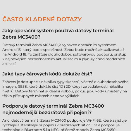
ČASTO KLADENÉ DOTAZY
Jaký operační systém používá datový terminál
Zebra MC3400?
Datový terminál Zebra MC3400 je vybaven operačním systémem
Android 13, který podle společnosti Zebra bude možné aktualizovat až
na Android 18. To zajišťuje dlouhodobou softwarovou podporu, přístup
k nejnovějším bezpečnostním aktualizacím a plynulý chod moderních
aplikací.
Jaké typy čárových kódů dokáže číst?
Zařízení je dostupné s několika typy skenerů, včetně dlouhodosahového
imageru SE58, který dokáže číst 1D i 2D kódy i ze vzdálenosti několika
metrů. Datový terminál je ideální volbou, pokud jsou kódy umístěny na
těžko přístupných místech nebo ve výškách.
Podporuje datový terminál Zebra MC3400
nejmodernější bezdrátová připojení?
Ano, datový terminál Zebra MC3400 podporuje Wi-Fi 6E, které zajišťuje
rychlejší a stabilnější připojení i v přetížených sítích. Dále podporuje
technologie Bluetooth 5.1 a NFC, přičemž modely Zebra MC3450