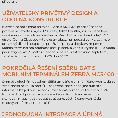
připojení.
UŽIVATELSKY PŘÍVĚTIVÝ DESIGN A
ODOLNÁ KONSTRUKCE
Klávesnice mobilního terminálu Zebra MC3400 je přizpůsobena
potřebám uživatelů a je o 12 % větší, takže tlačítka jsou od sebe lépe
oddělena, což vede k rychlejšímu a přesnějšímu zadávání údajů. 4""
displej Gorilla Glass poskytuje ostrý obraz i při použití venku, zatímco
dotykový displej podporuje používání prsty a dotykovým perem.
Mobilní terminál má odolnost proti prachu a vodě s krytím IP64 a odolá
pádu z výšky až 1,5 metru. Snadno si poradí s extrémními teplotami,
zaručeně bude fungovat od -20 do +50 °C.
POKROČILÁ ŘEŠENÍ SBĚRU DAT S
MOBILNÍM TERMINÁLEM ZEBRA MC3400
Snímač s dlouhým dosahem SE58 umožňuje snímání čárových kódů ze
vzdálenosti několika metrů. Poškozené zboží nebo jiné důležité
informace lze jednoduše zdokumentovat pomocí volitelného 13 MP
fotoaparátu. S podporou aplikace Zebra SimulScan lze jedním
skenováním zachytit více dat současně, včetně čárových kódů,
textových informací a podpisů.
JEDNODUCHÁ INTEGRACE A ÚPLNÁ