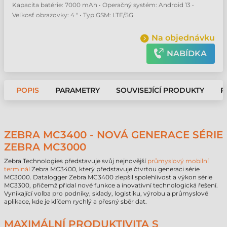
Kapacita batérie: 7000 mAh • Operačný systém: Android 13 •
Veľkosť obrazovky: 4 " • Typ GSM: LTE/5G
Na objednávku
NABÍDKA
POPIS
PARAMETRY
SOUVISEJÍCÍ PRODUKTY
P
ZEBRA MC3400 - NOVÁ GENERACE SÉRIE
ZEBRA MC3000
Zebra Technologies představuje svůj nejnovější
průmyslový mobilní
terminál
Zebra MC3400, který představuje čtvrtou generaci série
MC3000. Datalogger Zebra MC3400 zlepšil spolehlivost a výkon série
MC3300, přičemž přidal nové funkce a inovativní technologická řešení.
Vynikající volba pro podniky, sklady, logistiku, výrobu a průmyslové
aplikace, kde je klíčem rychlý a přesný sběr dat.
MAXIMÁLNÍ PRODUKTIVITA S