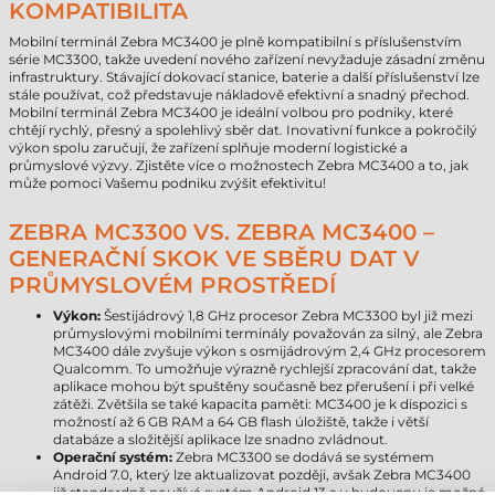
KOMPATIBILITA
Mobilní terminál Zebra MC3400 je plně kompatibilní s příslušenstvím
série MC3300, takže uvedení nového zařízení nevyžaduje zásadní změnu
infrastruktury. Stávající dokovací stanice, baterie a další příslušenství lze
stále používat, což představuje nákladově efektivní a snadný přechod.
Mobilní terminál Zebra MC3400 je ideální volbou pro podniky, které
chtějí rychlý, přesný a spolehlivý sběr dat. Inovativní funkce a pokročilý
výkon spolu zaručují, že zařízení splňuje moderní logistické a
průmyslové výzvy. Zjistěte více o možnostech Zebra MC3400 a to, jak
může pomoci Vašemu podniku zvýšit efektivitu!
ZEBRA MC3300 VS. ZEBRA MC3400 –
GENERAČNÍ SKOK VE SBĚRU DAT V
PRŮMYSLOVÉM PROSTŘEDÍ
Výkon:
Šestijádrový 1,8 GHz procesor Zebra MC3300 byl již mezi
průmyslovými mobilními terminály považován za silný, ale Zebra
MC3400 dále zvyšuje výkon s osmijádrovým 2,4 GHz procesorem
Qualcomm. To umožňuje výrazně rychlejší zpracování dat, takže
aplikace mohou být spuštěny současně bez přerušení i při velké
zátěži. Zvětšila se také kapacita paměti: MC3400 je k dispozici s
možností až 6 GB RAM a 64 GB flash úložiště, takže i větší
databáze a složitější aplikace lze snadno zvládnout.
Operační systém:
Zebra MC3300 se dodává se systémem
Android 7.0, který lze aktualizovat později, avšak Zebra MC3400
již standardně používá systém Android 13 a v budoucnu je možné