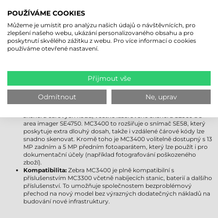
jej upgradovat na Android 18. Uživatelům poskytuje delší
POUŽÍVÁME COOKIES
podporu, vylepšené zabezpečení a moderní funkce.
Displej:
Obě zařízení jsou vybavena 4"" displejem Gorilla Glass,
Můžeme je umístit pro analýzu našich údajů o návštěvnících, pro
který je odolný vůči poškrábání a nárazu. Displej MC3400 však
zlepšení našeho webu, ukázání personalizovaného obsahu a pro
přichází s pokročilejším ovládáním jasu a ještě lepší viditelností
poskytnutí skvělého zážitku z webu. Pro více informací o cookies
venku, takže zůstává dobře čitelný i za jasnějších světelných
používáme otevřené nastavení.
podmínek.
Bezdrátová připojení:
Zebra MC3300 podporuje Wi-Fi 5, zatímco
MC3400 již přichází s kompatibilitou Wi-Fi 6E, která poskytuje
rychlejší, stabilnější a spolehlivější připojení i v přeplněných
Přijmout vše
síťových prostředích. Zebra MC3400 navíc obdržela podporu
Bluetooth 5.1, která poskytuje efektivnější využití energie a delší
Odmítnout
Ne, uprav
dosah. Modely Zebra MC3450 jsou kompatibilní s 5G a GPS.
Možnosti získávání dat:
MC3300 byl dostupný s několika moduly
skeneru čárových kódů, včetně laserového skeneru SE960 a s
area imager SE4750. MC3400 to rozšiřuje o snímač SE58, který
poskytuje extra dlouhý dosah, takže i vzdálené čárové kódy lze
snadno skenovat. Kromě toho je MC3400 volitelně dostupný s 13
MP zadním a 5 MP předním fotoaparátem, který lze použít i pro
dokumentační účely (například fotografování poškozeného
zboží).
Kompatibilita:
Zebra MC3400 je plně kompatibilní s
příslušenstvím MC3300 včetně nabíjecích stanic, baterií a dalšího
příslušenství. To umožňuje společnostem bezproblémový
přechod na nový model bez výrazných dodatečných nákladů na
budování nové infrastruktury.