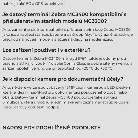
nabízejí také 5G a GPS konektivitu.
Je datový terminál Zebra MC3400 kompatibilní s
příslušenstvím starších modelů MC3300?
Ano, zařízení je plně kompatibilní s příslušenstvím řady Zebra MC3300,
jako jsou nabíjecí stanice, baterie a další doplňky. To výrazně usnadňuje
přechod na novější model a snižuje náklady na modernizaci.
Lze zařízení používat i v exteriéru?
Datový terminál Zebra MC3400 má krytí IP64, takže je odolný proti
prachu a stříkající vodě. 4" displej Gorilla Glass je dobře čitelný i venku a
zařízení spolehlivě funguje při teplotách od -20 °C do +50 °C.
Je k dispozici kamera pro dokumentační účely?
Ano, některé verze jsou vybaveny 13MP zadní kamerou s LED bleskem,
která je ideální například pro dokumentaci poškozeného zboží nebo
obalů. Datový terminál Zebra MC3400 podporuje také aplikaci
SimulScan, která umožňuje jedním skenem zaznamenat různé údaje
(např. čárový kód, text, podpis).
NAPOSLEDY PROHLÍŽENÉ PRODUKTY