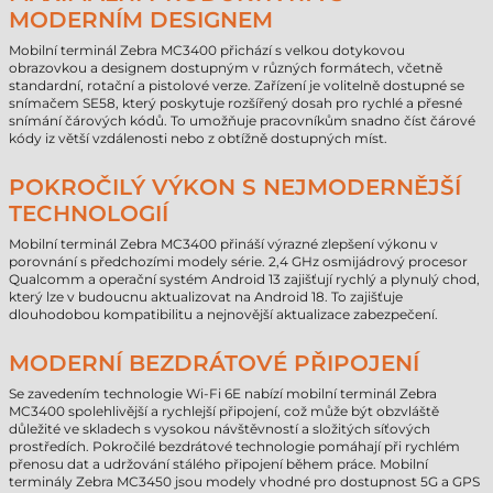
MODERNÍM DESIGNEM
Mobilní terminál Zebra MC3400 přichází s velkou dotykovou
obrazovkou a designem dostupným v různých formátech, včetně
standardní, rotační a pistolové verze. Zařízení je volitelně dostupné se
snímačem SE58, který poskytuje rozšířený dosah pro rychlé a přesné
snímání čárových kódů. To umožňuje pracovníkům snadno číst čárové
kódy iz větší vzdálenosti nebo z obtížně dostupných míst.
POKROČILÝ VÝKON S NEJMODERNĚJŠÍ
TECHNOLOGIÍ
Mobilní terminál Zebra MC3400 přináší výrazné zlepšení výkonu v
porovnání s předchozími modely série. 2,4 GHz osmijádrový procesor
Qualcomm a operační systém Android 13 zajišťují rychlý a plynulý chod,
který lze v budoucnu aktualizovat na Android 18. To zajišťuje
dlouhodobou kompatibilitu a nejnovější aktualizace zabezpečení.
MODERNÍ BEZDRÁTOVÉ PŘIPOJENÍ
Se zavedením technologie Wi-Fi 6E nabízí mobilní terminál Zebra
MC3400 spolehlivější a rychlejší připojení, což může být obzvláště
důležité ve skladech s vysokou návštěvností a složitých síťových
prostředích. Pokročilé bezdrátové technologie pomáhají při rychlém
přenosu dat a udržování stálého připojení během práce. Mobilní
terminály Zebra MC3450 jsou modely vhodné pro dostupnost 5G a GPS