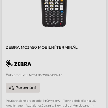
ZEBRA MC3450 MOBILNÍ TERMINÁL
Číslo produktu:
MC345B-3S1R64SS-A6
Porovnání
Používateľské prostredie: Průmyslový • Technológia čítania: 2D
Area Imager • Vzdialenosť čítania: S extra dlouhým dosahem •