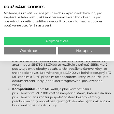
jej upgradovat na Android 18. Uživatelům poskytuje delší
POUŽÍVÁME COOKIES
podporu, vylepšené zabezpečení a moderní funkce.
Displej:
Obě zařízení jsou vybavena 4"" displejem Gorilla Glass,
Můžeme je umístit pro analýzu našich údajů o návštěvnících, pro
který je odolný vůči poškrábání a nárazu. Displej MC3400 však
zlepšení našeho webu, ukázání personalizovaného obsahu a pro
přichází s pokročilejším ovládáním jasu a ještě lepší viditelností
poskytnutí skvělého zážitku z webu. Pro více informací o cookies
venku, takže zůstává dobře čitelný i za jasnějších světelných
používáme otevřené nastavení.
podmínek.
Bezdrátová připojení:
Zebra MC3300 podporuje Wi-Fi 5, zatímco
MC3400 již přichází s kompatibilitou Wi-Fi 6E, která poskytuje
rychlejší, stabilnější a spolehlivější připojení i v přeplněných
Přijmout vše
síťových prostředích. Zebra MC3400 navíc obdržela podporu
Bluetooth 5.1, která poskytuje efektivnější využití energie a delší
Odmítnout
Ne, uprav
dosah. Modely Zebra MC3450 jsou kompatibilní s 5G a GPS.
Možnosti získávání dat:
MC3300 byl dostupný s několika moduly
skeneru čárových kódů, včetně laserového skeneru SE960 a s
area imager SE4750. MC3400 to rozšiřuje o snímač SE58, který
poskytuje extra dlouhý dosah, takže i vzdálené čárové kódy lze
snadno skenovat. Kromě toho je MC3400 volitelně dostupný s 13
MP zadním a 5 MP předním fotoaparátem, který lze použít i pro
dokumentační účely (například fotografování poškozeného
zboží).
Kompatibilita:
Zebra MC3400 je plně kompatibilní s
příslušenstvím MC3300 včetně nabíjecích stanic, baterií a dalšího
příslušenství. To umožňuje společnostem bezproblémový
přechod na nový model bez výrazných dodatečných nákladů na
budování nové infrastruktury.