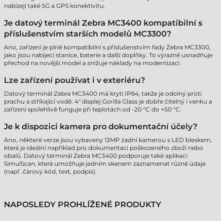
nabízejí také 5G a GPS konektivitu.
Je datový terminál Zebra MC3400 kompatibilní s
příslušenstvím starších modelů MC3300?
Ano, zařízení je plně kompatibilní s příslušenstvím řady Zebra MC3300,
jako jsou nabíjecí stanice, baterie a další doplňky. To výrazně usnadňuje
přechod na novější model a snižuje náklady na modernizaci.
Lze zařízení používat i v exteriéru?
Datový terminál Zebra MC3400 má krytí IP64, takže je odolný proti
prachu a stříkající vodě. 4" displej Gorilla Glass je dobře čitelný i venku a
zařízení spolehlivě funguje při teplotách od -20 °C do +50 °C.
Je k dispozici kamera pro dokumentační účely?
Ano, některé verze jsou vybaveny 13MP zadní kamerou s LED bleskem,
která je ideální například pro dokumentaci poškozeného zboží nebo
obalů. Datový terminál Zebra MC3400 podporuje také aplikaci
SimulScan, která umožňuje jedním skenem zaznamenat různé údaje
(např. čárový kód, text, podpis).
NAPOSLEDY PROHLÍŽENÉ PRODUKTY