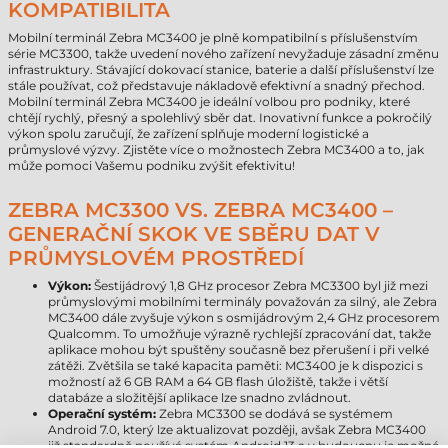
KOMPATIBILITA
Mobilní terminál Zebra MC3400 je plně kompatibilní s příslušenstvím
série MC3300, takže uvedení nového zařízení nevyžaduje zásadní změnu
infrastruktury. Stávající dokovací stanice, baterie a další příslušenství lze
stále používat, což představuje nákladově efektivní a snadný přechod.
Mobilní terminál Zebra MC3400 je ideální volbou pro podniky, které
chtějí rychlý, přesný a spolehlivý sběr dat. Inovativní funkce a pokročilý
výkon spolu zaručují, že zařízení splňuje moderní logistické a
průmyslové výzvy. Zjistěte více o možnostech Zebra MC3400 a to, jak
může pomoci Vašemu podniku zvýšit efektivitu!
ZEBRA MC3300 VS. ZEBRA MC3400 –
GENERAČNÍ SKOK VE SBĚRU DAT V
PRŮMYSLOVÉM PROSTŘEDÍ
Výkon:
Šestijádrový 1,8 GHz procesor Zebra MC3300 byl již mezi
průmyslovými mobilními terminály považován za silný, ale Zebra
MC3400 dále zvyšuje výkon s osmijádrovým 2,4 GHz procesorem
Qualcomm. To umožňuje výrazně rychlejší zpracování dat, takže
aplikace mohou být spuštěny současně bez přerušení i při velké
zátěži. Zvětšila se také kapacita paměti: MC3400 je k dispozici s
možností až 6 GB RAM a 64 GB flash úložiště, takže i větší
databáze a složitější aplikace lze snadno zvládnout.
Operační systém:
Zebra MC3300 se dodává se systémem
Android 7.0, který lze aktualizovat později, avšak Zebra MC3400
již standardně používá systém Android 13 a v budoucnu je možné