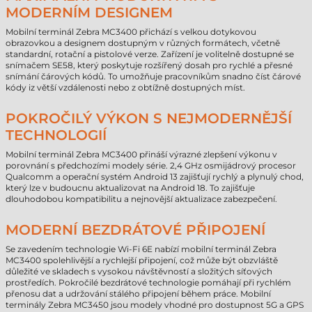
MODERNÍM DESIGNEM
Mobilní terminál Zebra MC3400 přichází s velkou dotykovou
obrazovkou a designem dostupným v různých formátech, včetně
standardní, rotační a pistolové verze. Zařízení je volitelně dostupné se
snímačem SE58, který poskytuje rozšířený dosah pro rychlé a přesné
snímání čárových kódů. To umožňuje pracovníkům snadno číst čárové
kódy iz větší vzdálenosti nebo z obtížně dostupných míst.
POKROČILÝ VÝKON S NEJMODERNĚJŠÍ
TECHNOLOGIÍ
Mobilní terminál Zebra MC3400 přináší výrazné zlepšení výkonu v
porovnání s předchozími modely série. 2,4 GHz osmijádrový procesor
Qualcomm a operační systém Android 13 zajišťují rychlý a plynulý chod,
který lze v budoucnu aktualizovat na Android 18. To zajišťuje
dlouhodobou kompatibilitu a nejnovější aktualizace zabezpečení.
MODERNÍ BEZDRÁTOVÉ PŘIPOJENÍ
Se zavedením technologie Wi-Fi 6E nabízí mobilní terminál Zebra
MC3400 spolehlivější a rychlejší připojení, což může být obzvláště
důležité ve skladech s vysokou návštěvností a složitých síťových
prostředích. Pokročilé bezdrátové technologie pomáhají při rychlém
přenosu dat a udržování stálého připojení během práce. Mobilní
terminály Zebra MC3450 jsou modely vhodné pro dostupnost 5G a GPS