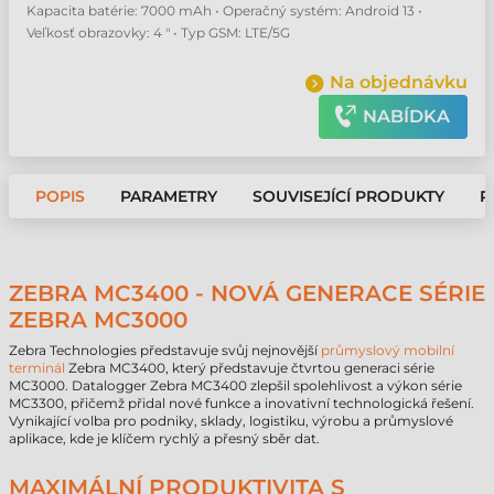
Kapacita batérie: 7000 mAh • Operačný systém: Android 13 •
Veľkosť obrazovky: 4 " • Typ GSM: LTE/5G
Na objednávku
NABÍDKA
POPIS
PARAMETRY
SOUVISEJÍCÍ PRODUKTY
P
ZEBRA MC3400 - NOVÁ GENERACE SÉRIE
ZEBRA MC3000
Zebra Technologies představuje svůj nejnovější
průmyslový mobilní
terminál
Zebra MC3400, který představuje čtvrtou generaci série
MC3000. Datalogger Zebra MC3400 zlepšil spolehlivost a výkon série
MC3300, přičemž přidal nové funkce a inovativní technologická řešení.
Vynikající volba pro podniky, sklady, logistiku, výrobu a průmyslové
aplikace, kde je klíčem rychlý a přesný sběr dat.
MAXIMÁLNÍ PRODUKTIVITA S