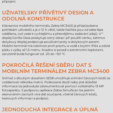
připojení.
UŽIVATELSKY PŘÍVĚTIVÝ DESIGN A
ODOLNÁ KONSTRUKCE
Klávesnice mobilního terminálu Zebra MC3400 je přizpůsobena
potřebám uživatelů a je o 12 % větší, takže tlačítka jsou od sebe lépe
oddělena, což vede k rychlejšímu a přesnějšímu zadávání údajů. 4""
displej Gorilla Glass poskytuje ostrý obraz i při použití venku, zatímco
dotykový displej podporuje používání prsty a dotykovým perem.
Mobilní terminál má odolnost proti prachu a vodě s krytím IP64 a odolá
pádu z výšky až 1,5 metru. Snadno si poradí s extrémními teplotami,
zaručeně bude fungovat od -20 do +50 °C.
POKROČILÁ ŘEŠENÍ SBĚRU DAT S
MOBILNÍM TERMINÁLEM ZEBRA MC3400
Snímač s dlouhým dosahem SE58 umožňuje snímání čárových kódů ze
vzdálenosti několika metrů. Poškozené zboží nebo jiné důležité
informace lze jednoduše zdokumentovat pomocí volitelného 13 MP
fotoaparátu. S podporou aplikace Zebra SimulScan lze jedním
skenováním zachytit více dat současně, včetně čárových kódů,
textových informací a podpisů.
JEDNODUCHÁ INTEGRACE A ÚPLNÁ