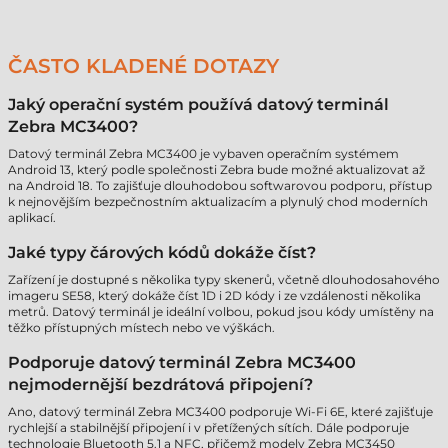
ČASTO KLADENÉ DOTAZY
Jaký operační systém používá datový terminál
Zebra MC3400?
Datový terminál Zebra MC3400 je vybaven operačním systémem
Android 13, který podle společnosti Zebra bude možné aktualizovat až
na Android 18. To zajišťuje dlouhodobou softwarovou podporu, přístup
k nejnovějším bezpečnostním aktualizacím a plynulý chod moderních
aplikací.
Jaké typy čárových kódů dokáže číst?
Zařízení je dostupné s několika typy skenerů, včetně dlouhodosahového
imageru SE58, který dokáže číst 1D i 2D kódy i ze vzdálenosti několika
metrů. Datový terminál je ideální volbou, pokud jsou kódy umístěny na
těžko přístupných místech nebo ve výškách.
Podporuje datový terminál Zebra MC3400
nejmodernější bezdrátová připojení?
Ano, datový terminál Zebra MC3400 podporuje Wi-Fi 6E, které zajišťuje
rychlejší a stabilnější připojení i v přetížených sítích. Dále podporuje
technologie Bluetooth 5.1 a NFC, přičemž modely Zebra MC3450