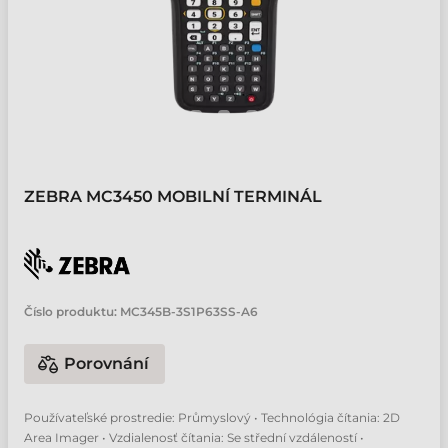
ZEBRA MC3450 MOBILNÍ TERMINÁL
Číslo produktu:
MC345B-3S1P63SS-A6
Porovnání
Používateľské prostredie: Průmyslový • Technológia čítania: 2D
Area Imager • Vzdialenosť čítania: Se střední vzdáleností •