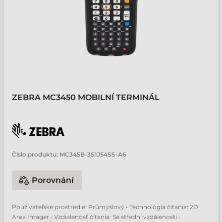
ZEBRA MC3450 MOBILNÍ TERMINÁL
Číslo produktu:
MC345B-3S1J54SS-A6
Porovnání
Používateľské prostredie: Průmyslový • Technológia čítania: 2D
Area Imager • Vzdialenosť čítania: Se střední vzdáleností •