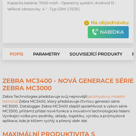
Kapacita batérie: 7000 mAh • Operačný systém: Android 13 •
Veľkosť obrazovky: 4 " • Typ GSM: LTE/5G
Na objednávku
NABÍDKA
POPIS
PARAMETRY
SOUVISEJÍCÍ PRODUKTY
P
ZEBRA MC3400 - NOVÁ GENERACE SÉRIE
ZEBRA MC3000
Zebra Technologies představuje svůj nejnovější
průmyslový mobilní
terminál
Zebra MC3400, který představuje čtvrtou generaci série
MC3000. Datalogger Zebra MC3400 zlepšil spolehlivost a výkon série
MC3300, přičemž přidal nové funkce a inovativní technologická řešení.
Vynikající volba pro podniky, sklady, logistiku, výrobu a průmyslové
aplikace, kde je klíčem rychlý a přesný sběr dat.
MAXIMÁLNÍ PRODUKTIVITA S