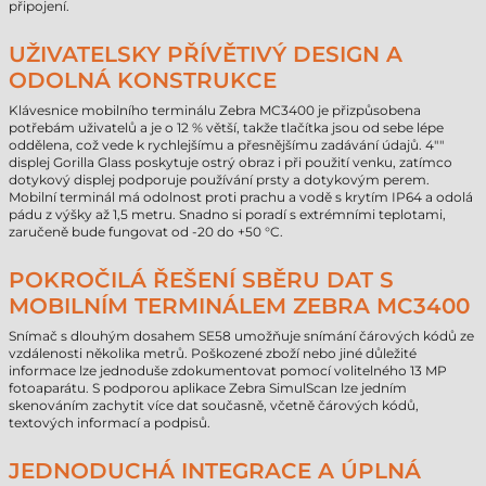
připojení.
UŽIVATELSKY PŘÍVĚTIVÝ DESIGN A
ODOLNÁ KONSTRUKCE
Klávesnice mobilního terminálu Zebra MC3400 je přizpůsobena
potřebám uživatelů a je o 12 % větší, takže tlačítka jsou od sebe lépe
oddělena, což vede k rychlejšímu a přesnějšímu zadávání údajů. 4""
displej Gorilla Glass poskytuje ostrý obraz i při použití venku, zatímco
dotykový displej podporuje používání prsty a dotykovým perem.
Mobilní terminál má odolnost proti prachu a vodě s krytím IP64 a odolá
pádu z výšky až 1,5 metru. Snadno si poradí s extrémními teplotami,
zaručeně bude fungovat od -20 do +50 °C.
POKROČILÁ ŘEŠENÍ SBĚRU DAT S
MOBILNÍM TERMINÁLEM ZEBRA MC3400
Snímač s dlouhým dosahem SE58 umožňuje snímání čárových kódů ze
vzdálenosti několika metrů. Poškozené zboží nebo jiné důležité
informace lze jednoduše zdokumentovat pomocí volitelného 13 MP
fotoaparátu. S podporou aplikace Zebra SimulScan lze jedním
skenováním zachytit více dat současně, včetně čárových kódů,
textových informací a podpisů.
JEDNODUCHÁ INTEGRACE A ÚPLNÁ