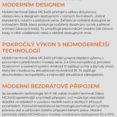
MODERNÍM DESIGNEM
Mobilní terminál Zebra MC3400 přichází s velkou dotykovou
obrazovkou a designem dostupným v různých formátech, včetně
standardní, rotační a pistolové verze. Zařízení je volitelně dostupné se
snímačem SE58, který poskytuje rozšířený dosah pro rychlé a přesné
snímání čárových kódů. To umožňuje pracovníkům snadno číst čárové
kódy iz větší vzdálenosti nebo z obtížně dostupných míst.
POKROČILÝ VÝKON S NEJMODERNĚJŠÍ
TECHNOLOGIÍ
Mobilní terminál Zebra MC3400 přináší výrazné zlepšení výkonu v
porovnání s předchozími modely série. 2,4 GHz osmijádrový procesor
Qualcomm a operační systém Android 13 zajišťují rychlý a plynulý chod,
který lze v budoucnu aktualizovat na Android 18. To zajišťuje
dlouhodobou kompatibilitu a nejnovější aktualizace zabezpečení.
MODERNÍ BEZDRÁTOVÉ PŘIPOJENÍ
Se zavedením technologie Wi-Fi 6E nabízí mobilní terminál Zebra
MC3400 spolehlivější a rychlejší připojení, což může být obzvláště
důležité ve skladech s vysokou návštěvností a složitých síťových
prostředích. Pokročilé bezdrátové technologie pomáhají při rychlém
přenosu dat a udržování stálého připojení během práce. Mobilní
terminály Zebra MC3450 jsou modely vhodné pro dostupnost 5G a GPS