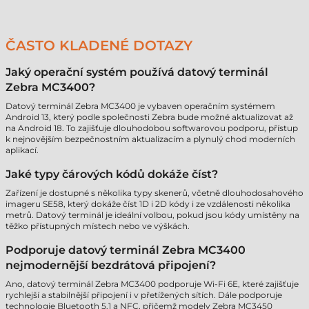
ČASTO KLADENÉ DOTAZY
Jaký operační systém používá datový terminál
Zebra MC3400?
Datový terminál Zebra MC3400 je vybaven operačním systémem
Android 13, který podle společnosti Zebra bude možné aktualizovat až
na Android 18. To zajišťuje dlouhodobou softwarovou podporu, přístup
k nejnovějším bezpečnostním aktualizacím a plynulý chod moderních
aplikací.
Jaké typy čárových kódů dokáže číst?
Zařízení je dostupné s několika typy skenerů, včetně dlouhodosahového
imageru SE58, který dokáže číst 1D i 2D kódy i ze vzdálenosti několika
metrů. Datový terminál je ideální volbou, pokud jsou kódy umístěny na
těžko přístupných místech nebo ve výškách.
Podporuje datový terminál Zebra MC3400
nejmodernější bezdrátová připojení?
Ano, datový terminál Zebra MC3400 podporuje Wi-Fi 6E, které zajišťuje
rychlejší a stabilnější připojení i v přetížených sítích. Dále podporuje
technologie Bluetooth 5.1 a NFC, přičemž modely Zebra MC3450