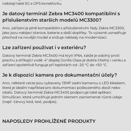
nabízejí také 5G a GPS konektivitu.
Je datový terminál Zebra MC3400 kompatibilní s
příslušenstvím starších modelů MC3300?
Ano, zařízení je plně kompatibilní s příslušenstvím řady Zebra MC3300,
jako jsou nabíjecí stanice, baterie a další doplňky. To výrazně usnadňuje
přechod na novější model a snižuje náklady na modernizaci.
Lze zařízení používat i v exteriéru?
Datový terminál Zebra MC3400 má krytí IP64, takže je odolný proti
prachu a stříkající vodě. 4" displej Gorilla Glass je dobře čitelný i venku a
zařízení spolehlivě funguje při teplotách od -20 °C do +50 °C.
Je k dispozici kamera pro dokumentační účely?
Ano, některé verze jsou vybaveny 13MP zadní kamerou s LED bleskem,
která je ideální například pro dokumentaci poškozeného zboží nebo
obalů. Datový terminál Zebra MC3400 podporuje také aplikaci
SimulScan, která umožňuje jedním skenem zaznamenat různé údaje
(např. čárový kód, text, podpis).
NAPOSLEDY PROHLÍŽENÉ PRODUKTY