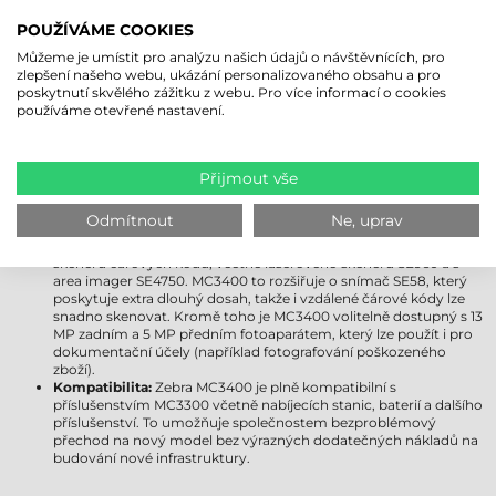
jej upgradovat na Android 18. Uživatelům poskytuje delší
POUŽÍVÁME COOKIES
podporu, vylepšené zabezpečení a moderní funkce.
Displej:
Obě zařízení jsou vybavena 4"" displejem Gorilla Glass,
Můžeme je umístit pro analýzu našich údajů o návštěvnících, pro
který je odolný vůči poškrábání a nárazu. Displej MC3400 však
zlepšení našeho webu, ukázání personalizovaného obsahu a pro
přichází s pokročilejším ovládáním jasu a ještě lepší viditelností
poskytnutí skvělého zážitku z webu. Pro více informací o cookies
venku, takže zůstává dobře čitelný i za jasnějších světelných
používáme otevřené nastavení.
podmínek.
Bezdrátová připojení:
Zebra MC3300 podporuje Wi-Fi 5, zatímco
MC3400 již přichází s kompatibilitou Wi-Fi 6E, která poskytuje
rychlejší, stabilnější a spolehlivější připojení i v přeplněných
Přijmout vše
síťových prostředích. Zebra MC3400 navíc obdržela podporu
Bluetooth 5.1, která poskytuje efektivnější využití energie a delší
Odmítnout
Ne, uprav
dosah. Modely Zebra MC3450 jsou kompatibilní s 5G a GPS.
Možnosti získávání dat:
MC3300 byl dostupný s několika moduly
skeneru čárových kódů, včetně laserového skeneru SE960 a s
area imager SE4750. MC3400 to rozšiřuje o snímač SE58, který
poskytuje extra dlouhý dosah, takže i vzdálené čárové kódy lze
snadno skenovat. Kromě toho je MC3400 volitelně dostupný s 13
MP zadním a 5 MP předním fotoaparátem, který lze použít i pro
dokumentační účely (například fotografování poškozeného
zboží).
Kompatibilita:
Zebra MC3400 je plně kompatibilní s
příslušenstvím MC3300 včetně nabíjecích stanic, baterií a dalšího
příslušenství. To umožňuje společnostem bezproblémový
přechod na nový model bez výrazných dodatečných nákladů na
budování nové infrastruktury.