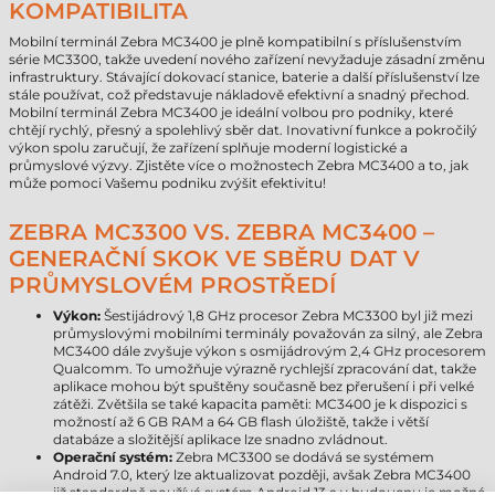
KOMPATIBILITA
Mobilní terminál Zebra MC3400 je plně kompatibilní s příslušenstvím
série MC3300, takže uvedení nového zařízení nevyžaduje zásadní změnu
infrastruktury. Stávající dokovací stanice, baterie a další příslušenství lze
stále používat, což představuje nákladově efektivní a snadný přechod.
Mobilní terminál Zebra MC3400 je ideální volbou pro podniky, které
chtějí rychlý, přesný a spolehlivý sběr dat. Inovativní funkce a pokročilý
výkon spolu zaručují, že zařízení splňuje moderní logistické a
průmyslové výzvy. Zjistěte více o možnostech Zebra MC3400 a to, jak
může pomoci Vašemu podniku zvýšit efektivitu!
ZEBRA MC3300 VS. ZEBRA MC3400 –
GENERAČNÍ SKOK VE SBĚRU DAT V
PRŮMYSLOVÉM PROSTŘEDÍ
Výkon:
Šestijádrový 1,8 GHz procesor Zebra MC3300 byl již mezi
průmyslovými mobilními terminály považován za silný, ale Zebra
MC3400 dále zvyšuje výkon s osmijádrovým 2,4 GHz procesorem
Qualcomm. To umožňuje výrazně rychlejší zpracování dat, takže
aplikace mohou být spuštěny současně bez přerušení i při velké
zátěži. Zvětšila se také kapacita paměti: MC3400 je k dispozici s
možností až 6 GB RAM a 64 GB flash úložiště, takže i větší
databáze a složitější aplikace lze snadno zvládnout.
Operační systém:
Zebra MC3300 se dodává se systémem
Android 7.0, který lze aktualizovat později, avšak Zebra MC3400
již standardně používá systém Android 13 a v budoucnu je možné