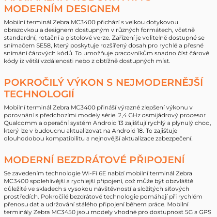
MODERNÍM DESIGNEM
Mobilní terminál Zebra MC3400 přichází s velkou dotykovou
obrazovkou a designem dostupným v různých formátech, včetně
standardní, rotační a pistolové verze. Zařízení je volitelně dostupné se
snímačem SE58, který poskytuje rozšířený dosah pro rychlé a přesné
snímání čárových kódů. To umožňuje pracovníkům snadno číst čárové
kódy iz větší vzdálenosti nebo z obtížně dostupných míst.
POKROČILÝ VÝKON S NEJMODERNĚJŠÍ
TECHNOLOGIÍ
Mobilní terminál Zebra MC3400 přináší výrazné zlepšení výkonu v
porovnání s předchozími modely série. 2,4 GHz osmijádrový procesor
Qualcomm a operační systém Android 13 zajišťují rychlý a plynulý chod,
který lze v budoucnu aktualizovat na Android 18. To zajišťuje
dlouhodobou kompatibilitu a nejnovější aktualizace zabezpečení.
MODERNÍ BEZDRÁTOVÉ PŘIPOJENÍ
Se zavedením technologie Wi-Fi 6E nabízí mobilní terminál Zebra
MC3400 spolehlivější a rychlejší připojení, což může být obzvláště
důležité ve skladech s vysokou návštěvností a složitých síťových
prostředích. Pokročilé bezdrátové technologie pomáhají při rychlém
přenosu dat a udržování stálého připojení během práce. Mobilní
terminály Zebra MC3450 jsou modely vhodné pro dostupnost 5G a GPS