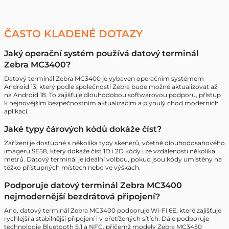
ČASTO KLADENÉ DOTAZY
Jaký operační systém používá datový terminál
Zebra MC3400?
Datový terminál Zebra MC3400 je vybaven operačním systémem
Android 13, který podle společnosti Zebra bude možné aktualizovat až
na Android 18. To zajišťuje dlouhodobou softwarovou podporu, přístup
k nejnovějším bezpečnostním aktualizacím a plynulý chod moderních
aplikací.
Jaké typy čárových kódů dokáže číst?
Zařízení je dostupné s několika typy skenerů, včetně dlouhodosahového
imageru SE58, který dokáže číst 1D i 2D kódy i ze vzdálenosti několika
metrů. Datový terminál je ideální volbou, pokud jsou kódy umístěny na
těžko přístupných místech nebo ve výškách.
Podporuje datový terminál Zebra MC3400
nejmodernější bezdrátová připojení?
Ano, datový terminál Zebra MC3400 podporuje Wi-Fi 6E, které zajišťuje
rychlejší a stabilnější připojení i v přetížených sítích. Dále podporuje
technologie Bluetooth 5.1 a NFC, přičemž modely Zebra MC3450