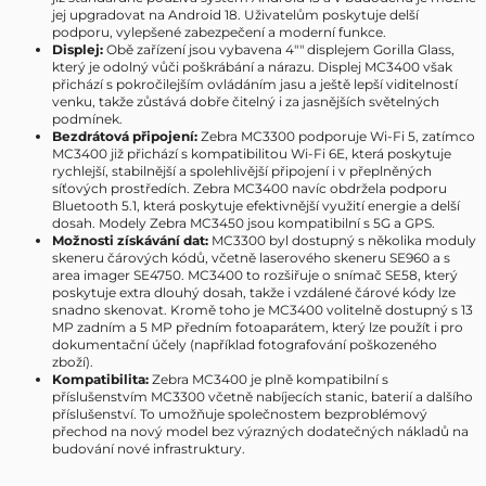
jej upgradovat na Android 18. Uživatelům poskytuje delší
podporu, vylepšené zabezpečení a moderní funkce.
Displej:
Obě zařízení jsou vybavena 4"" displejem Gorilla Glass,
který je odolný vůči poškrábání a nárazu. Displej MC3400 však
přichází s pokročilejším ovládáním jasu a ještě lepší viditelností
venku, takže zůstává dobře čitelný i za jasnějších světelných
podmínek.
Bezdrátová připojení:
Zebra MC3300 podporuje Wi-Fi 5, zatímco
MC3400 již přichází s kompatibilitou Wi-Fi 6E, která poskytuje
rychlejší, stabilnější a spolehlivější připojení i v přeplněných
síťových prostředích. Zebra MC3400 navíc obdržela podporu
Bluetooth 5.1, která poskytuje efektivnější využití energie a delší
dosah. Modely Zebra MC3450 jsou kompatibilní s 5G a GPS.
Možnosti získávání dat:
MC3300 byl dostupný s několika moduly
skeneru čárových kódů, včetně laserového skeneru SE960 a s
area imager SE4750. MC3400 to rozšiřuje o snímač SE58, který
poskytuje extra dlouhý dosah, takže i vzdálené čárové kódy lze
snadno skenovat. Kromě toho je MC3400 volitelně dostupný s 13
MP zadním a 5 MP předním fotoaparátem, který lze použít i pro
dokumentační účely (například fotografování poškozeného
zboží).
Kompatibilita:
Zebra MC3400 je plně kompatibilní s
příslušenstvím MC3300 včetně nabíjecích stanic, baterií a dalšího
příslušenství. To umožňuje společnostem bezproblémový
přechod na nový model bez výrazných dodatečných nákladů na
budování nové infrastruktury.