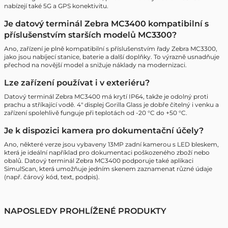
nabízejí také 5G a GPS konektivitu.
Je datový terminál Zebra MC3400 kompatibilní s
příslušenstvím starších modelů MC3300?
Ano, zařízení je plně kompatibilní s příslušenstvím řady Zebra MC3300,
jako jsou nabíjecí stanice, baterie a další doplňky. To výrazně usnadňuje
přechod na novější model a snižuje náklady na modernizaci.
Lze zařízení používat i v exteriéru?
Datový terminál Zebra MC3400 má krytí IP64, takže je odolný proti
prachu a stříkající vodě. 4" displej Gorilla Glass je dobře čitelný i venku a
zařízení spolehlivě funguje při teplotách od -20 °C do +50 °C.
Je k dispozici kamera pro dokumentační účely?
Ano, některé verze jsou vybaveny 13MP zadní kamerou s LED bleskem,
která je ideální například pro dokumentaci poškozeného zboží nebo
obalů. Datový terminál Zebra MC3400 podporuje také aplikaci
SimulScan, která umožňuje jedním skenem zaznamenat různé údaje
(např. čárový kód, text, podpis).
NAPOSLEDY PROHLÍŽENÉ PRODUKTY