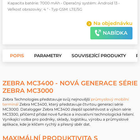
Kapacita batérie: 7000 mAh • Operačný systém: Android 13 •
Veľkosť obrazovky: 4 " • Typ GSM: LTE/5G
Na objednávku
NABÍDKA
POPIS
PARAMETRY
SOUVISEJÍCÍ PRODUKTY
P
ZEBRA MC3400 - NOVÁ GENERACE SÉRIE
ZEBRA MC3000
Zebra Technologies představuje svůj nejnovější
průmyslový mobilní
terminál
Zebra MC3400, který představuje čtvrtou generaci série
MC3000. Datalogger Zebra MC3400 zlepšil spolehlivost a výkon série
MC3300, přičemž přidal nové funkce a inovativní technologická řešení.
Vynikající volba pro podniky, sklady, logistiku, výrobu a průmyslové
aplikace, kde je klíčem rychlý a přesný sběr dat.
MAXIMÁLNÍ PRODUKTIVITA S