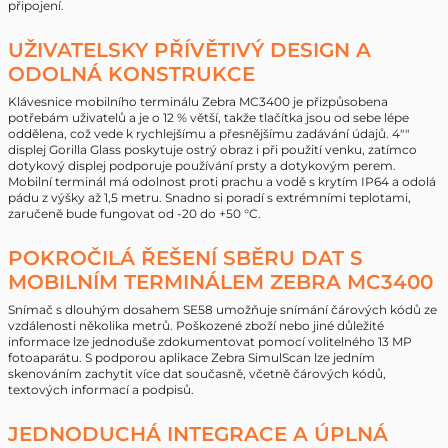
připojení.
UŽIVATELSKY PŘÍVĚTIVÝ DESIGN A
ODOLNÁ KONSTRUKCE
Klávesnice mobilního terminálu Zebra MC3400 je přizpůsobena
potřebám uživatelů a je o 12 % větší, takže tlačítka jsou od sebe lépe
oddělena, což vede k rychlejšímu a přesnějšímu zadávání údajů. 4""
displej Gorilla Glass poskytuje ostrý obraz i při použití venku, zatímco
dotykový displej podporuje používání prsty a dotykovým perem.
Mobilní terminál má odolnost proti prachu a vodě s krytím IP64 a odolá
pádu z výšky až 1,5 metru. Snadno si poradí s extrémními teplotami,
zaručeně bude fungovat od -20 do +50 °C.
POKROČILÁ ŘEŠENÍ SBĚRU DAT S
MOBILNÍM TERMINÁLEM ZEBRA MC3400
Snímač s dlouhým dosahem SE58 umožňuje snímání čárových kódů ze
vzdálenosti několika metrů. Poškozené zboží nebo jiné důležité
informace lze jednoduše zdokumentovat pomocí volitelného 13 MP
fotoaparátu. S podporou aplikace Zebra SimulScan lze jedním
skenováním zachytit více dat současně, včetně čárových kódů,
textových informací a podpisů.
JEDNODUCHÁ INTEGRACE A ÚPLNÁ