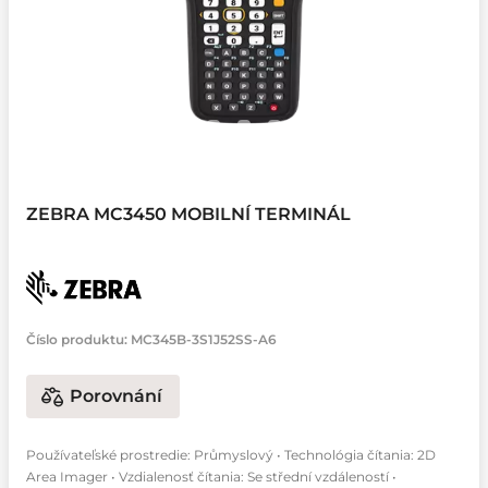
ZEBRA MC3450 MOBILNÍ TERMINÁL
Číslo produktu:
MC345B-3S1J52SS-A6
Porovnání
Používateľské prostredie: Průmyslový • Technológia čítania: 2D
Area Imager • Vzdialenosť čítania: Se střední vzdáleností •