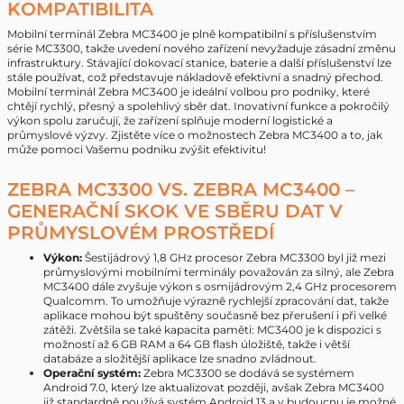
KOMPATIBILITA
Mobilní terminál Zebra MC3400 je plně kompatibilní s příslušenstvím
série MC3300, takže uvedení nového zařízení nevyžaduje zásadní změnu
infrastruktury. Stávající dokovací stanice, baterie a další příslušenství lze
stále používat, což představuje nákladově efektivní a snadný přechod.
Mobilní terminál Zebra MC3400 je ideální volbou pro podniky, které
chtějí rychlý, přesný a spolehlivý sběr dat. Inovativní funkce a pokročilý
výkon spolu zaručují, že zařízení splňuje moderní logistické a
průmyslové výzvy. Zjistěte více o možnostech Zebra MC3400 a to, jak
může pomoci Vašemu podniku zvýšit efektivitu!
ZEBRA MC3300 VS. ZEBRA MC3400 –
GENERAČNÍ SKOK VE SBĚRU DAT V
PRŮMYSLOVÉM PROSTŘEDÍ
Výkon:
Šestijádrový 1,8 GHz procesor Zebra MC3300 byl již mezi
průmyslovými mobilními terminály považován za silný, ale Zebra
MC3400 dále zvyšuje výkon s osmijádrovým 2,4 GHz procesorem
Qualcomm. To umožňuje výrazně rychlejší zpracování dat, takže
aplikace mohou být spuštěny současně bez přerušení i při velké
zátěži. Zvětšila se také kapacita paměti: MC3400 je k dispozici s
možností až 6 GB RAM a 64 GB flash úložiště, takže i větší
databáze a složitější aplikace lze snadno zvládnout.
Operační systém:
Zebra MC3300 se dodává se systémem
Android 7.0, který lze aktualizovat později, avšak Zebra MC3400
již standardně používá systém Android 13 a v budoucnu je možné