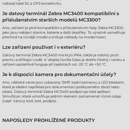
nabízejí také 5G a GPS konektivitu.
Je datový terminál Zebra MC3400 kompatibilní s
příslušenstvím starších modelů MC3300?
Ano, zařízení je plně kompatibilní s příslušenstvím řady Zebra MC3300,
jako jsou nabíjecí stanice, baterie a další doplňky. To výrazně usnadňuje
přechod na novější model a snižuje náklady na modernizaci.
Lze zařízení používat i v exteriéru?
Datový terminál Zebra MC3400 má krytí IP64, takže je odolný proti
prachu a stříkající vodě. 4" displej Gorilla Glass je dobře čitelný i venku a
zařízení spolehlivě funguje při teplotách od -20 °C do +50 °C.
Je k dispozici kamera pro dokumentační účely?
Ano, některé verze jsou vybaveny 13MP zadní kamerou s LED bleskem,
která je ideální například pro dokumentaci poškozeného zboží nebo
obalů. Datový terminál Zebra MC3400 podporuje také aplikaci
SimulScan, která umožňuje jedním skenem zaznamenat různé údaje
(např. čárový kód, text, podpis).
NAPOSLEDY PROHLÍŽENÉ PRODUKTY