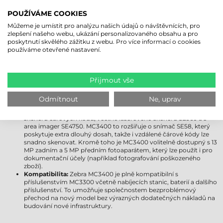
jej upgradovat na Android 18. Uživatelům poskytuje delší
POUŽÍVÁME COOKIES
podporu, vylepšené zabezpečení a moderní funkce.
Displej:
Obě zařízení jsou vybavena 4"" displejem Gorilla Glass,
Můžeme je umístit pro analýzu našich údajů o návštěvnících, pro
který je odolný vůči poškrábání a nárazu. Displej MC3400 však
zlepšení našeho webu, ukázání personalizovaného obsahu a pro
přichází s pokročilejším ovládáním jasu a ještě lepší viditelností
poskytnutí skvělého zážitku z webu. Pro více informací o cookies
venku, takže zůstává dobře čitelný i za jasnějších světelných
používáme otevřené nastavení.
podmínek.
Bezdrátová připojení:
Zebra MC3300 podporuje Wi-Fi 5, zatímco
MC3400 již přichází s kompatibilitou Wi-Fi 6E, která poskytuje
rychlejší, stabilnější a spolehlivější připojení i v přeplněných
Přijmout vše
síťových prostředích. Zebra MC3400 navíc obdržela podporu
Bluetooth 5.1, která poskytuje efektivnější využití energie a delší
Odmítnout
Ne, uprav
dosah. Modely Zebra MC3450 jsou kompatibilní s 5G a GPS.
Možnosti získávání dat:
MC3300 byl dostupný s několika moduly
skeneru čárových kódů, včetně laserového skeneru SE960 a s
area imager SE4750. MC3400 to rozšiřuje o snímač SE58, který
poskytuje extra dlouhý dosah, takže i vzdálené čárové kódy lze
snadno skenovat. Kromě toho je MC3400 volitelně dostupný s 13
MP zadním a 5 MP předním fotoaparátem, který lze použít i pro
dokumentační účely (například fotografování poškozeného
zboží).
Kompatibilita:
Zebra MC3400 je plně kompatibilní s
příslušenstvím MC3300 včetně nabíjecích stanic, baterií a dalšího
příslušenství. To umožňuje společnostem bezproblémový
přechod na nový model bez výrazných dodatečných nákladů na
budování nové infrastruktury.