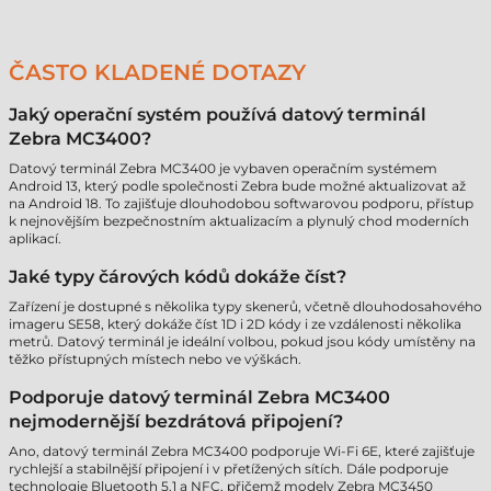
ČASTO KLADENÉ DOTAZY
Jaký operační systém používá datový terminál
Zebra MC3400?
Datový terminál Zebra MC3400 je vybaven operačním systémem
Android 13, který podle společnosti Zebra bude možné aktualizovat až
na Android 18. To zajišťuje dlouhodobou softwarovou podporu, přístup
k nejnovějším bezpečnostním aktualizacím a plynulý chod moderních
aplikací.
Jaké typy čárových kódů dokáže číst?
Zařízení je dostupné s několika typy skenerů, včetně dlouhodosahového
imageru SE58, který dokáže číst 1D i 2D kódy i ze vzdálenosti několika
metrů. Datový terminál je ideální volbou, pokud jsou kódy umístěny na
těžko přístupných místech nebo ve výškách.
Podporuje datový terminál Zebra MC3400
nejmodernější bezdrátová připojení?
Ano, datový terminál Zebra MC3400 podporuje Wi-Fi 6E, které zajišťuje
rychlejší a stabilnější připojení i v přetížených sítích. Dále podporuje
technologie Bluetooth 5.1 a NFC, přičemž modely Zebra MC3450