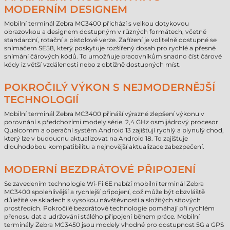
MODERNÍM DESIGNEM
Mobilní terminál Zebra MC3400 přichází s velkou dotykovou
obrazovkou a designem dostupným v různých formátech, včetně
standardní, rotační a pistolové verze. Zařízení je volitelně dostupné se
snímačem SE58, který poskytuje rozšířený dosah pro rychlé a přesné
snímání čárových kódů. To umožňuje pracovníkům snadno číst čárové
kódy iz větší vzdálenosti nebo z obtížně dostupných míst.
POKROČILÝ VÝKON S NEJMODERNĚJŠÍ
TECHNOLOGIÍ
Mobilní terminál Zebra MC3400 přináší výrazné zlepšení výkonu v
porovnání s předchozími modely série. 2,4 GHz osmijádrový procesor
Qualcomm a operační systém Android 13 zajišťují rychlý a plynulý chod,
který lze v budoucnu aktualizovat na Android 18. To zajišťuje
dlouhodobou kompatibilitu a nejnovější aktualizace zabezpečení.
MODERNÍ BEZDRÁTOVÉ PŘIPOJENÍ
Se zavedením technologie Wi-Fi 6E nabízí mobilní terminál Zebra
MC3400 spolehlivější a rychlejší připojení, což může být obzvláště
důležité ve skladech s vysokou návštěvností a složitých síťových
prostředích. Pokročilé bezdrátové technologie pomáhají při rychlém
přenosu dat a udržování stálého připojení během práce. Mobilní
terminály Zebra MC3450 jsou modely vhodné pro dostupnost 5G a GPS