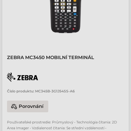
ZEBRA MC3450 MOBILNÍ TERMINÁL
Číslo produktu:
MC345B-3G1J54SS-A6
Porovnání
Používateľské prostredie: Průmyslový • Technológia čítania: 2D
Area Imager • Vzdialenosť čítania: Se střední vzdáleností •