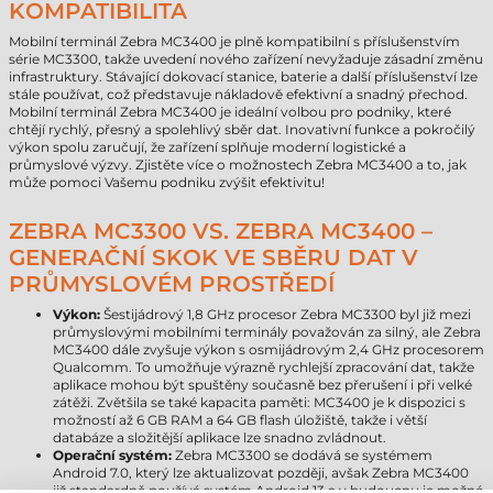
KOMPATIBILITA
Mobilní terminál Zebra MC3400 je plně kompatibilní s příslušenstvím
série MC3300, takže uvedení nového zařízení nevyžaduje zásadní změnu
infrastruktury. Stávající dokovací stanice, baterie a další příslušenství lze
stále používat, což představuje nákladově efektivní a snadný přechod.
Mobilní terminál Zebra MC3400 je ideální volbou pro podniky, které
chtějí rychlý, přesný a spolehlivý sběr dat. Inovativní funkce a pokročilý
výkon spolu zaručují, že zařízení splňuje moderní logistické a
průmyslové výzvy. Zjistěte více o možnostech Zebra MC3400 a to, jak
může pomoci Vašemu podniku zvýšit efektivitu!
ZEBRA MC3300 VS. ZEBRA MC3400 –
GENERAČNÍ SKOK VE SBĚRU DAT V
PRŮMYSLOVÉM PROSTŘEDÍ
Výkon:
Šestijádrový 1,8 GHz procesor Zebra MC3300 byl již mezi
průmyslovými mobilními terminály považován za silný, ale Zebra
MC3400 dále zvyšuje výkon s osmijádrovým 2,4 GHz procesorem
Qualcomm. To umožňuje výrazně rychlejší zpracování dat, takže
aplikace mohou být spuštěny současně bez přerušení i při velké
zátěži. Zvětšila se také kapacita paměti: MC3400 je k dispozici s
možností až 6 GB RAM a 64 GB flash úložiště, takže i větší
databáze a složitější aplikace lze snadno zvládnout.
Operační systém:
Zebra MC3300 se dodává se systémem
Android 7.0, který lze aktualizovat později, avšak Zebra MC3400
již standardně používá systém Android 13 a v budoucnu je možné