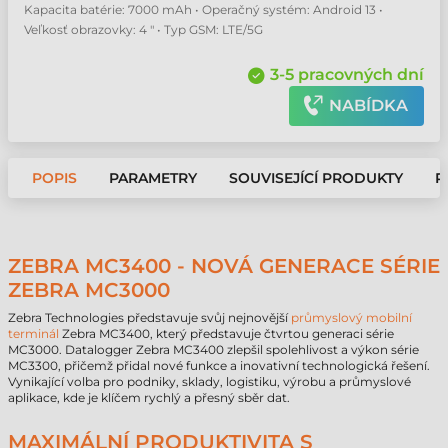
Kapacita batérie: 7000 mAh • Operačný systém: Android 13 •
Veľkosť obrazovky: 4 " • Typ GSM: LTE/5G
3-5 pracovných dní
NABÍDKA
POPIS
PARAMETRY
SOUVISEJÍCÍ PRODUKTY
P
ZEBRA MC3400 - NOVÁ GENERACE SÉRIE
ZEBRA MC3000
Zebra Technologies představuje svůj nejnovější
průmyslový mobilní
terminál
Zebra MC3400, který představuje čtvrtou generaci série
MC3000. Datalogger Zebra MC3400 zlepšil spolehlivost a výkon série
MC3300, přičemž přidal nové funkce a inovativní technologická řešení.
Vynikající volba pro podniky, sklady, logistiku, výrobu a průmyslové
aplikace, kde je klíčem rychlý a přesný sběr dat.
MAXIMÁLNÍ PRODUKTIVITA S