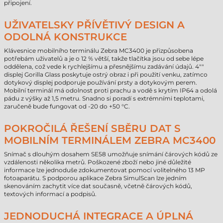
připojení.
UŽIVATELSKY PŘÍVĚTIVÝ DESIGN A
ODOLNÁ KONSTRUKCE
Klávesnice mobilního terminálu Zebra MC3400 je přizpůsobena
potřebám uživatelů a je o 12 % větší, takže tlačítka jsou od sebe lépe
oddělena, což vede k rychlejšímu a přesnějšímu zadávání údajů. 4""
displej Gorilla Glass poskytuje ostrý obraz i při použití venku, zatímco
dotykový displej podporuje používání prsty a dotykovým perem.
Mobilní terminál má odolnost proti prachu a vodě s krytím IP64 a odolá
pádu z výšky až 1,5 metru. Snadno si poradí s extrémními teplotami,
zaručeně bude fungovat od -20 do +50 °C.
POKROČILÁ ŘEŠENÍ SBĚRU DAT S
MOBILNÍM TERMINÁLEM ZEBRA MC3400
Snímač s dlouhým dosahem SE58 umožňuje snímání čárových kódů ze
vzdálenosti několika metrů. Poškozené zboží nebo jiné důležité
informace lze jednoduše zdokumentovat pomocí volitelného 13 MP
fotoaparátu. S podporou aplikace Zebra SimulScan lze jedním
skenováním zachytit více dat současně, včetně čárových kódů,
textových informací a podpisů.
JEDNODUCHÁ INTEGRACE A ÚPLNÁ