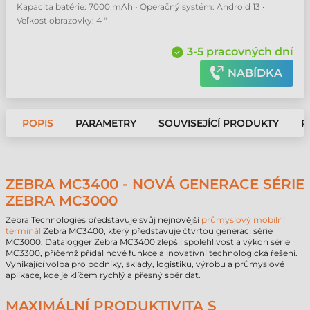
Kapacita batérie: 7000 mAh • Operačný systém: Android 13 •
Veľkosť obrazovky: 4 "
3-5 pracovných dní
NABÍDKA
POPIS
PARAMETRY
SOUVISEJÍCÍ PRODUKTY
P
ZEBRA MC3400 - NOVÁ GENERACE SÉRIE
ZEBRA MC3000
Zebra Technologies představuje svůj nejnovější
průmyslový mobilní
terminál
Zebra MC3400, který představuje čtvrtou generaci série
MC3000. Datalogger Zebra MC3400 zlepšil spolehlivost a výkon série
MC3300, přičemž přidal nové funkce a inovativní technologická řešení.
Vynikající volba pro podniky, sklady, logistiku, výrobu a průmyslové
aplikace, kde je klíčem rychlý a přesný sběr dat.
MAXIMÁLNÍ PRODUKTIVITA S