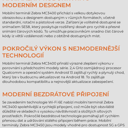
MODERNÍM DESIGNEM
Mobilní terminál Zebra MC3400 přichází s velkou dotykovou
obrazovkou a designem dostupným v různých formátech, včetně
standardní, rotační a pistolové verze. Zařízení je volitelně dostupné se
snímačem SE58, který poskytuje rozšířený dosah pro rychlé a přesné
snímání čárových kódů. To umožňuje pracovníkům snadno číst čárové
kódy iz větší vzdálenosti nebo z obtížně dostupných míst.
POKROČILÝ VÝKON S NEJMODERNĚJŠÍ
TECHNOLOGIÍ
Mobilní terminál Zebra MC3400 přináší výrazné zlepšení výkonu v
porovnání s předchozími modely série. 2,4 GHz osmijádrový procesor
Qualcomm a operační systém Android 13 zajišťují rychlý a plynulý chod,
který lze v budoucnu aktualizovat na Android 18. To zajišťuje
dlouhodobou kompatibilitu a nejnovější aktualizace zabezpečení.
MODERNÍ BEZDRÁTOVÉ PŘIPOJENÍ
Se zavedením technologie Wi-Fi 6E nabízí mobilní terminál Zebra
MC3400 spolehlivější a rychlejší připojení, což může být obzvláště
důležité ve skladech s vysokou návštěvností a složitých síťových
prostředích. Pokročilé bezdrátové technologie pomáhají při rychlém
přenosu dat a udržování stálého připojení během práce. Mobilní
terminály Zebra MC3450 jsou modely vhodné pro dostupnost 5G a GPS