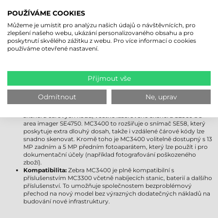
jej upgradovat na Android 18. Uživatelům poskytuje delší
POUŽÍVÁME COOKIES
podporu, vylepšené zabezpečení a moderní funkce.
Displej:
Obě zařízení jsou vybavena 4"" displejem Gorilla Glass,
Můžeme je umístit pro analýzu našich údajů o návštěvnících, pro
který je odolný vůči poškrábání a nárazu. Displej MC3400 však
zlepšení našeho webu, ukázání personalizovaného obsahu a pro
přichází s pokročilejším ovládáním jasu a ještě lepší viditelností
poskytnutí skvělého zážitku z webu. Pro více informací o cookies
venku, takže zůstává dobře čitelný i za jasnějších světelných
používáme otevřené nastavení.
podmínek.
Bezdrátová připojení:
Zebra MC3300 podporuje Wi-Fi 5, zatímco
MC3400 již přichází s kompatibilitou Wi-Fi 6E, která poskytuje
rychlejší, stabilnější a spolehlivější připojení i v přeplněných
Přijmout vše
síťových prostředích. Zebra MC3400 navíc obdržela podporu
Bluetooth 5.1, která poskytuje efektivnější využití energie a delší
Odmítnout
Ne, uprav
dosah. Modely Zebra MC3450 jsou kompatibilní s 5G a GPS.
Možnosti získávání dat:
MC3300 byl dostupný s několika moduly
skeneru čárových kódů, včetně laserového skeneru SE960 a s
area imager SE4750. MC3400 to rozšiřuje o snímač SE58, který
poskytuje extra dlouhý dosah, takže i vzdálené čárové kódy lze
snadno skenovat. Kromě toho je MC3400 volitelně dostupný s 13
MP zadním a 5 MP předním fotoaparátem, který lze použít i pro
dokumentační účely (například fotografování poškozeného
zboží).
Kompatibilita:
Zebra MC3400 je plně kompatibilní s
příslušenstvím MC3300 včetně nabíjecích stanic, baterií a dalšího
příslušenství. To umožňuje společnostem bezproblémový
přechod na nový model bez výrazných dodatečných nákladů na
budování nové infrastruktury.