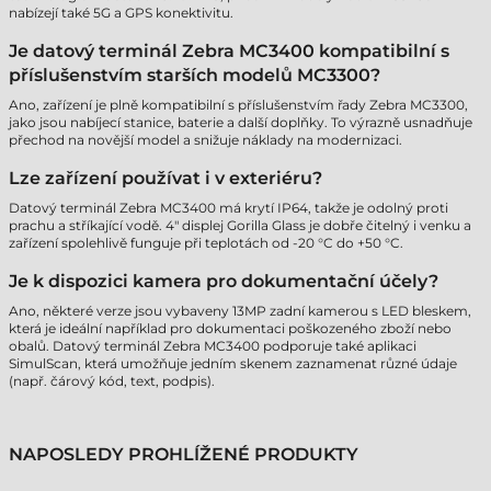
nabízejí také 5G a GPS konektivitu.
Je datový terminál Zebra MC3400 kompatibilní s
příslušenstvím starších modelů MC3300?
Ano, zařízení je plně kompatibilní s příslušenstvím řady Zebra MC3300,
jako jsou nabíjecí stanice, baterie a další doplňky. To výrazně usnadňuje
přechod na novější model a snižuje náklady na modernizaci.
Lze zařízení používat i v exteriéru?
Datový terminál Zebra MC3400 má krytí IP64, takže je odolný proti
prachu a stříkající vodě. 4" displej Gorilla Glass je dobře čitelný i venku a
zařízení spolehlivě funguje při teplotách od -20 °C do +50 °C.
Je k dispozici kamera pro dokumentační účely?
Ano, některé verze jsou vybaveny 13MP zadní kamerou s LED bleskem,
která je ideální například pro dokumentaci poškozeného zboží nebo
obalů. Datový terminál Zebra MC3400 podporuje také aplikaci
SimulScan, která umožňuje jedním skenem zaznamenat různé údaje
(např. čárový kód, text, podpis).
NAPOSLEDY PROHLÍŽENÉ PRODUKTY