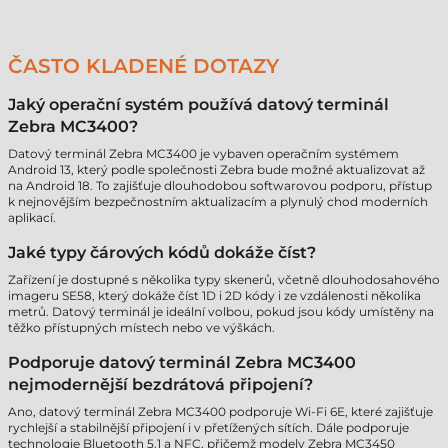
ČASTO KLADENÉ DOTAZY
Jaký operační systém používá datový terminál
Zebra MC3400?
Datový terminál Zebra MC3400 je vybaven operačním systémem
Android 13, který podle společnosti Zebra bude možné aktualizovat až
na Android 18. To zajišťuje dlouhodobou softwarovou podporu, přístup
k nejnovějším bezpečnostním aktualizacím a plynulý chod moderních
aplikací.
Jaké typy čárových kódů dokáže číst?
Zařízení je dostupné s několika typy skenerů, včetně dlouhodosahového
imageru SE58, který dokáže číst 1D i 2D kódy i ze vzdálenosti několika
metrů. Datový terminál je ideální volbou, pokud jsou kódy umístěny na
těžko přístupných místech nebo ve výškách.
Podporuje datový terminál Zebra MC3400
nejmodernější bezdrátová připojení?
Ano, datový terminál Zebra MC3400 podporuje Wi-Fi 6E, které zajišťuje
rychlejší a stabilnější připojení i v přetížených sítích. Dále podporuje
technologie Bluetooth 5.1 a NFC, přičemž modely Zebra MC3450