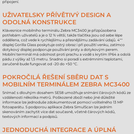
připojení.
UŽIVATELSKY PŘÍVĚTIVÝ DESIGN A
ODOLNÁ KONSTRUKCE
Klávesnice mobilního terminálu Zebra MC3400 je přizpůsobena
potřebám uživatelů a je o 12 % větší, takže tlačítka jsou od sebe lépe
oddělena, což vede k rychlejšímu a přesnějšímu zadávání údajů. 4""
displej Gorilla Glass poskytuje ostrý obraz i při použití venku, zatímco
dotykový displej podporuje používání prsty a dotykovým perem.
Mobilní terminál má odolnost proti prachu a vodě s krytím IP64 a odolá
pádu z výšky až 1,5 metru. Snadno si poradí s extrémními teplotami,
zaručeně bude fungovat od -20 do +50 °C.
POKROČILÁ ŘEŠENÍ SBĚRU DAT S
MOBILNÍM TERMINÁLEM ZEBRA MC3400
Snímač s dlouhým dosahem SE58 umožňuje snímání čárových kódů ze
vzdálenosti několika metrů. Poškozené zboží nebo jiné důležité
informace lze jednoduše zdokumentovat pomocí volitelného 13 MP
fotoaparátu. S podporou aplikace Zebra SimulScan lze jedním
skenováním zachytit více dat současně, včetně čárových kódů,
textových informací a podpisů.
JEDNODUCHÁ INTEGRACE A ÚPLNÁ