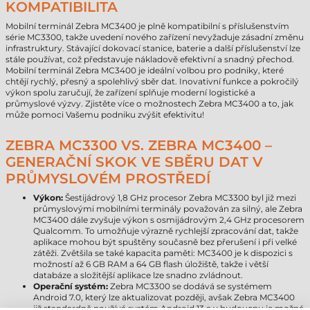
KOMPATIBILITA
Mobilní terminál Zebra MC3400 je plně kompatibilní s příslušenstvím
série MC3300, takže uvedení nového zařízení nevyžaduje zásadní změnu
infrastruktury. Stávající dokovací stanice, baterie a další příslušenství lze
stále používat, což představuje nákladově efektivní a snadný přechod.
Mobilní terminál Zebra MC3400 je ideální volbou pro podniky, které
chtějí rychlý, přesný a spolehlivý sběr dat. Inovativní funkce a pokročilý
výkon spolu zaručují, že zařízení splňuje moderní logistické a
průmyslové výzvy. Zjistěte více o možnostech Zebra MC3400 a to, jak
může pomoci Vašemu podniku zvýšit efektivitu!
ZEBRA MC3300 VS. ZEBRA MC3400 –
GENERAČNÍ SKOK VE SBĚRU DAT V
PRŮMYSLOVÉM PROSTŘEDÍ
Výkon:
Šestijádrový 1,8 GHz procesor Zebra MC3300 byl již mezi
průmyslovými mobilními terminály považován za silný, ale Zebra
MC3400 dále zvyšuje výkon s osmijádrovým 2,4 GHz procesorem
Qualcomm. To umožňuje výrazně rychlejší zpracování dat, takže
aplikace mohou být spuštěny současně bez přerušení i při velké
zátěži. Zvětšila se také kapacita paměti: MC3400 je k dispozici s
možností až 6 GB RAM a 64 GB flash úložiště, takže i větší
databáze a složitější aplikace lze snadno zvládnout.
Operační systém:
Zebra MC3300 se dodává se systémem
Android 7.0, který lze aktualizovat později, avšak Zebra MC3400
již standardně používá systém Android 13 a v budoucnu je možné