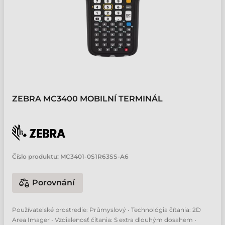
ZEBRA MC3400 MOBILNÍ TERMINÁL
Číslo produktu:
MC3401-0S1R63SS-A6
Porovnání
Používateľské prostredie: Průmyslový • Technológia čítania: 2D
Area Imager • Vzdialenosť čítania: S extra dlouhým dosahem •