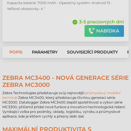
Kapacita batérie: 7000 mAh • Operačný systém: Android 13 •
Veľkosť obrazovky: 4 "
3-5 pracovných dní
NABÍDKA
POPIS
PARAMETRY
SOUVISEJÍCÍ PRODUKTY
P
ZEBRA MC3400 - NOVÁ GENERACE SÉRIE
ZEBRA MC3000
Zebra Technologies představuje svůj nejnovější
průmyslový mobilní
terminál
Zebra MC3400, který představuje čtvrtou generaci série
MC3000. Datalogger Zebra MC3400 zlepšil spolehlivost a výkon série
MC3300, přičemž přidal nové funkce a inovativní technologická řešení.
Vynikající volba pro podniky, sklady, logistiku, výrobu a průmyslové
aplikace, kde je klíčem rychlý a přesný sběr dat.
MAXIMÁLNÍ PRODUKTIVITA S