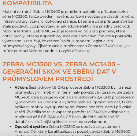
KOMPATIBILITA
Mobilní terminál Zebra MC3400 je plně kompatibilní s příslušenstvím
série MC3300, takže uvedení nového zařízení nevyžaduje zásadní změnu
infrastruktury. Stávající dokovací stanice, baterie a další příslušenství lze
stále používat, což představuje nákladově efektivní a snadný přechod.
Mobilní terminál Zebra MC3400 je ideální volbou pro podniky, které
chtějí rychlý, přesný a spolehlivý sběr dat. Inovativní funkce a pokročilý
výkon spolu zaručují, že zařízení splňuje moderní logistické a
průmyslové výzvy. Zjistěte více o možnostech Zebra MC3400 a to, jak
může pomoci Vašemu podniku zvýšit efektivitu!
ZEBRA MC3300 VS. ZEBRA MC3400 –
GENERAČNÍ SKOK VE SBĚRU DAT V
PRŮMYSLOVÉM PROSTŘEDÍ
Výkon:
Šestijádrový 1,8 GHz procesor Zebra MC3300 byl již mezi
průmyslovými mobilními terminály považován za silný, ale Zebra
MC3400 dále zvyšuje výkon s osmijádrovým 2,4 GHz procesorem
Qualcomm. To umožňuje výrazně rychlejší zpracování dat, takže
aplikace mohou být spuštěny současně bez přerušení i při velké
zátěži. Zvětšila se také kapacita paměti: MC3400 je k dispozici s
možností až 6 GB RAM a 64 GB flash úložiště, takže i větší
databáze a složitější aplikace lze snadno zvládnout.
Operační systém:
Zebra MC3300 se dodává se systémem
Android 7.0, který lze aktualizovat později, avšak Zebra MC3400
již standardně používá systém Android 13 a v budoucnu je možné