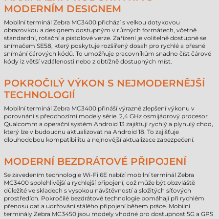
MODERNÍM DESIGNEM
Mobilní terminál Zebra MC3400 přichází s velkou dotykovou
obrazovkou a designem dostupným v různých formátech, včetně
standardní, rotační a pistolové verze. Zařízení je volitelně dostupné se
snímačem SE58, který poskytuje rozšířený dosah pro rychlé a přesné
snímání čárových kódů. To umožňuje pracovníkům snadno číst čárové
kódy iz větší vzdálenosti nebo z obtížně dostupných míst.
POKROČILÝ VÝKON S NEJMODERNĚJŠÍ
TECHNOLOGIÍ
Mobilní terminál Zebra MC3400 přináší výrazné zlepšení výkonu v
porovnání s předchozími modely série. 2,4 GHz osmijádrový procesor
Qualcomm a operační systém Android 13 zajišťují rychlý a plynulý chod,
který lze v budoucnu aktualizovat na Android 18. To zajišťuje
dlouhodobou kompatibilitu a nejnovější aktualizace zabezpečení.
MODERNÍ BEZDRÁTOVÉ PŘIPOJENÍ
Se zavedením technologie Wi-Fi 6E nabízí mobilní terminál Zebra
MC3400 spolehlivější a rychlejší připojení, což může být obzvláště
důležité ve skladech s vysokou návštěvností a složitých síťových
prostředích. Pokročilé bezdrátové technologie pomáhají při rychlém
přenosu dat a udržování stálého připojení během práce. Mobilní
terminály Zebra MC3450 jsou modely vhodné pro dostupnost 5G a GPS