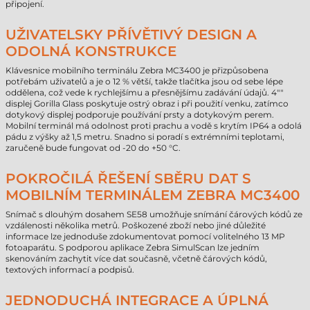
připojení.
UŽIVATELSKY PŘÍVĚTIVÝ DESIGN A
ODOLNÁ KONSTRUKCE
Klávesnice mobilního terminálu Zebra MC3400 je přizpůsobena
potřebám uživatelů a je o 12 % větší, takže tlačítka jsou od sebe lépe
oddělena, což vede k rychlejšímu a přesnějšímu zadávání údajů. 4""
displej Gorilla Glass poskytuje ostrý obraz i při použití venku, zatímco
dotykový displej podporuje používání prsty a dotykovým perem.
Mobilní terminál má odolnost proti prachu a vodě s krytím IP64 a odolá
pádu z výšky až 1,5 metru. Snadno si poradí s extrémními teplotami,
zaručeně bude fungovat od -20 do +50 °C.
POKROČILÁ ŘEŠENÍ SBĚRU DAT S
MOBILNÍM TERMINÁLEM ZEBRA MC3400
Snímač s dlouhým dosahem SE58 umožňuje snímání čárových kódů ze
vzdálenosti několika metrů. Poškozené zboží nebo jiné důležité
informace lze jednoduše zdokumentovat pomocí volitelného 13 MP
fotoaparátu. S podporou aplikace Zebra SimulScan lze jedním
skenováním zachytit více dat současně, včetně čárových kódů,
textových informací a podpisů.
JEDNODUCHÁ INTEGRACE A ÚPLNÁ