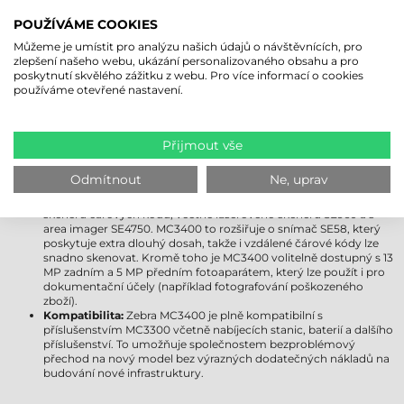
jej upgradovat na Android 18. Uživatelům poskytuje delší
POUŽÍVÁME COOKIES
podporu, vylepšené zabezpečení a moderní funkce.
Displej:
Obě zařízení jsou vybavena 4"" displejem Gorilla Glass,
Můžeme je umístit pro analýzu našich údajů o návštěvnících, pro
který je odolný vůči poškrábání a nárazu. Displej MC3400 však
zlepšení našeho webu, ukázání personalizovaného obsahu a pro
přichází s pokročilejším ovládáním jasu a ještě lepší viditelností
poskytnutí skvělého zážitku z webu. Pro více informací o cookies
venku, takže zůstává dobře čitelný i za jasnějších světelných
používáme otevřené nastavení.
podmínek.
Bezdrátová připojení:
Zebra MC3300 podporuje Wi-Fi 5, zatímco
MC3400 již přichází s kompatibilitou Wi-Fi 6E, která poskytuje
rychlejší, stabilnější a spolehlivější připojení i v přeplněných
Přijmout vše
síťových prostředích. Zebra MC3400 navíc obdržela podporu
Bluetooth 5.1, která poskytuje efektivnější využití energie a delší
Odmítnout
Ne, uprav
dosah. Modely Zebra MC3450 jsou kompatibilní s 5G a GPS.
Možnosti získávání dat:
MC3300 byl dostupný s několika moduly
skeneru čárových kódů, včetně laserového skeneru SE960 a s
area imager SE4750. MC3400 to rozšiřuje o snímač SE58, který
poskytuje extra dlouhý dosah, takže i vzdálené čárové kódy lze
snadno skenovat. Kromě toho je MC3400 volitelně dostupný s 13
MP zadním a 5 MP předním fotoaparátem, který lze použít i pro
dokumentační účely (například fotografování poškozeného
zboží).
Kompatibilita:
Zebra MC3400 je plně kompatibilní s
příslušenstvím MC3300 včetně nabíjecích stanic, baterií a dalšího
příslušenství. To umožňuje společnostem bezproblémový
přechod na nový model bez výrazných dodatečných nákladů na
budování nové infrastruktury.