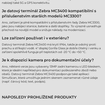
nabízejí také 5G a GPS konektivitu.
Je datový terminál Zebra MC3400 kompatibilní s
příslušenstvím starších modelů MC3300?
Ano, zařízení je plně kompatibilní s příslušenstvím řady Zebra MC3300,
jako jsou nabíjecí stanice, baterie a další doplňky. To výrazně usnadňuje
přechod na novější model a snižuje náklady na modernizaci.
Lze zařízení používat i v exteriéru?
Datový terminál Zebra MC3400 má krytí IP64, takže je odolný proti
prachu a stříkající vodě. 4" displej Gorilla Glass je dobře čitelný i venku a
zařízení spolehlivě funguje při teplotách od -20 °C do +50 °C.
Je k dispozici kamera pro dokumentační účely?
Ano, některé verze jsou vybaveny 13MP zadní kamerou s LED bleskem,
která je ideální například pro dokumentaci poškozeného zboží nebo
obalů. Datový terminál Zebra MC3400 podporuje také aplikaci
SimulScan, která umožňuje jedním skenem zaznamenat různé údaje
(např. čárový kód, text, podpis).
NAPOSLEDY PROHLÍŽENÉ PRODUKTY