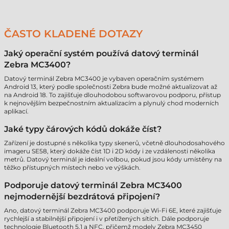
ČASTO KLADENÉ DOTAZY
Jaký operační systém používá datový terminál
Zebra MC3400?
Datový terminál Zebra MC3400 je vybaven operačním systémem
Android 13, který podle společnosti Zebra bude možné aktualizovat až
na Android 18. To zajišťuje dlouhodobou softwarovou podporu, přístup
k nejnovějším bezpečnostním aktualizacím a plynulý chod moderních
aplikací.
Jaké typy čárových kódů dokáže číst?
Zařízení je dostupné s několika typy skenerů, včetně dlouhodosahového
imageru SE58, který dokáže číst 1D i 2D kódy i ze vzdálenosti několika
metrů. Datový terminál je ideální volbou, pokud jsou kódy umístěny na
těžko přístupných místech nebo ve výškách.
Podporuje datový terminál Zebra MC3400
nejmodernější bezdrátová připojení?
Ano, datový terminál Zebra MC3400 podporuje Wi-Fi 6E, které zajišťuje
rychlejší a stabilnější připojení i v přetížených sítích. Dále podporuje
technologie Bluetooth 5.1 a NFC, přičemž modely Zebra MC3450