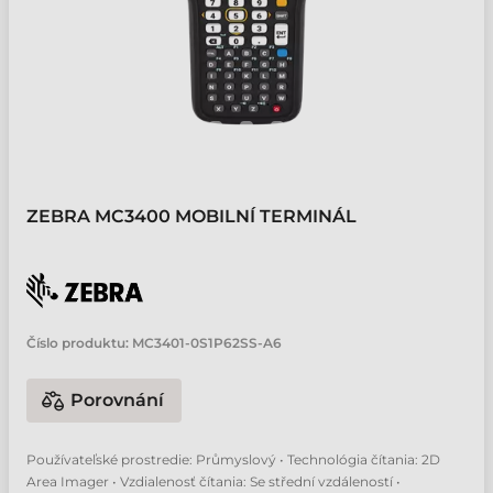
ZEBRA MC3400 MOBILNÍ TERMINÁL
Číslo produktu:
MC3401-0S1P62SS-A6
Porovnání
Používateľské prostredie: Průmyslový • Technológia čítania: 2D
Area Imager • Vzdialenosť čítania: Se střední vzdáleností •