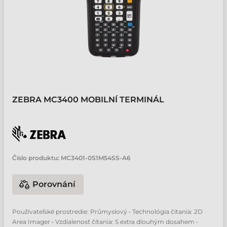
ZEBRA MC3400 MOBILNÍ TERMINÁL
Číslo produktu:
MC3401-0S1M54SS-A6
Porovnání
Používateľské prostredie: Průmyslový • Technológia čítania: 2D
Area Imager • Vzdialenosť čítania: S extra dlouhým dosahem •