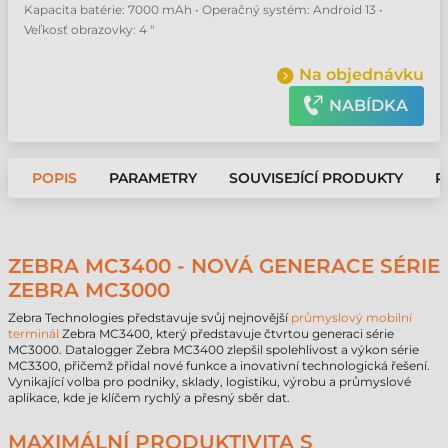
Kapacita batérie: 7000 mAh • Operačný systém: Android 13 •
Veľkosť obrazovky: 4 "
Na objednávku
NABÍDKA
POPIS
PARAMETRY
SOUVISEJÍCÍ PRODUKTY
P
ZEBRA MC3400 - NOVÁ GENERACE SÉRIE
ZEBRA MC3000
Zebra Technologies představuje svůj nejnovější
průmyslový mobilní
terminál
Zebra MC3400, který představuje čtvrtou generaci série
MC3000. Datalogger Zebra MC3400 zlepšil spolehlivost a výkon série
MC3300, přičemž přidal nové funkce a inovativní technologická řešení.
Vynikající volba pro podniky, sklady, logistiku, výrobu a průmyslové
aplikace, kde je klíčem rychlý a přesný sběr dat.
MAXIMÁLNÍ PRODUKTIVITA S