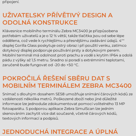
připojení.
UŽIVATELSKY PŘÍVĚTIVÝ DESIGN A
ODOLNÁ KONSTRUKCE
Klávesnice mobilního terminálu Zebra MC3400 je přizpůsobena
potřebám uživatelů a je o 12 % větší, takže tlačítka jsou od sebe lépe
oddělena, což vede k rychlejšímu a přesnějšímu zadávání údajů. 4""
displej Gorilla Glass poskytuje ostrý obraz i při použití venku, zatímco
dotykový displej podporuje používání prsty a dotykovým perem.
Mobilní terminál má odolnost proti prachu a vodě s krytím IP64 a odolá
pádu z výšky až 1,5 metru. Snadno si poradí s extrémními teplotami,
zaručeně bude fungovat od -20 do +50 °C.
POKROČILÁ ŘEŠENÍ SBĚRU DAT S
MOBILNÍM TERMINÁLEM ZEBRA MC3400
Snímač s dlouhým dosahem SE58 umožňuje snímání čárových kódů ze
vzdálenosti několika metrů. Poškozené zboží nebo jiné důležité
informace lze jednoduše zdokumentovat pomocí volitelného 13 MP
fotoaparátu. S podporou aplikace Zebra SimulScan lze jedním
skenováním zachytit více dat současně, včetně čárových kódů,
textových informací a podpisů.
JEDNODUCHÁ INTEGRACE A ÚPLNÁ