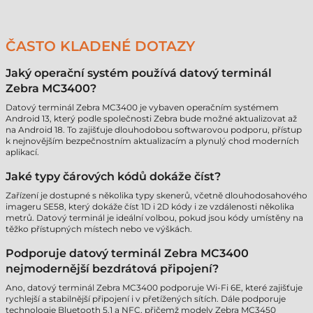
ČASTO KLADENÉ DOTAZY
Jaký operační systém používá datový terminál
Zebra MC3400?
Datový terminál Zebra MC3400 je vybaven operačním systémem
Android 13, který podle společnosti Zebra bude možné aktualizovat až
na Android 18. To zajišťuje dlouhodobou softwarovou podporu, přístup
k nejnovějším bezpečnostním aktualizacím a plynulý chod moderních
aplikací.
Jaké typy čárových kódů dokáže číst?
Zařízení je dostupné s několika typy skenerů, včetně dlouhodosahového
imageru SE58, který dokáže číst 1D i 2D kódy i ze vzdálenosti několika
metrů. Datový terminál je ideální volbou, pokud jsou kódy umístěny na
těžko přístupných místech nebo ve výškách.
Podporuje datový terminál Zebra MC3400
nejmodernější bezdrátová připojení?
Ano, datový terminál Zebra MC3400 podporuje Wi-Fi 6E, které zajišťuje
rychlejší a stabilnější připojení i v přetížených sítích. Dále podporuje
technologie Bluetooth 5.1 a NFC, přičemž modely Zebra MC3450