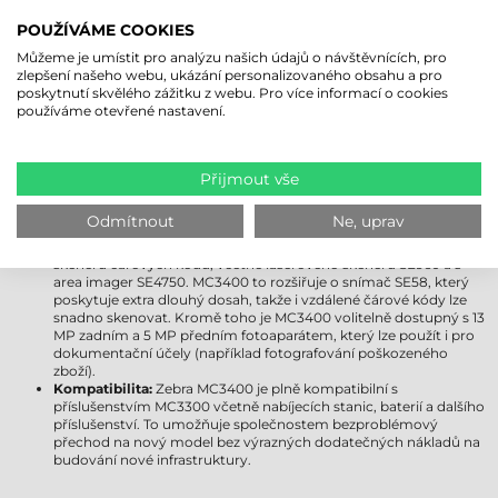
jej upgradovat na Android 18. Uživatelům poskytuje delší
POUŽÍVÁME COOKIES
podporu, vylepšené zabezpečení a moderní funkce.
Displej:
Obě zařízení jsou vybavena 4"" displejem Gorilla Glass,
Můžeme je umístit pro analýzu našich údajů o návštěvnících, pro
který je odolný vůči poškrábání a nárazu. Displej MC3400 však
zlepšení našeho webu, ukázání personalizovaného obsahu a pro
přichází s pokročilejším ovládáním jasu a ještě lepší viditelností
poskytnutí skvělého zážitku z webu. Pro více informací o cookies
venku, takže zůstává dobře čitelný i za jasnějších světelných
používáme otevřené nastavení.
podmínek.
Bezdrátová připojení:
Zebra MC3300 podporuje Wi-Fi 5, zatímco
MC3400 již přichází s kompatibilitou Wi-Fi 6E, která poskytuje
rychlejší, stabilnější a spolehlivější připojení i v přeplněných
Přijmout vše
síťových prostředích. Zebra MC3400 navíc obdržela podporu
Bluetooth 5.1, která poskytuje efektivnější využití energie a delší
Odmítnout
Ne, uprav
dosah. Modely Zebra MC3450 jsou kompatibilní s 5G a GPS.
Možnosti získávání dat:
MC3300 byl dostupný s několika moduly
skeneru čárových kódů, včetně laserového skeneru SE960 a s
area imager SE4750. MC3400 to rozšiřuje o snímač SE58, který
poskytuje extra dlouhý dosah, takže i vzdálené čárové kódy lze
snadno skenovat. Kromě toho je MC3400 volitelně dostupný s 13
MP zadním a 5 MP předním fotoaparátem, který lze použít i pro
dokumentační účely (například fotografování poškozeného
zboží).
Kompatibilita:
Zebra MC3400 je plně kompatibilní s
příslušenstvím MC3300 včetně nabíjecích stanic, baterií a dalšího
příslušenství. To umožňuje společnostem bezproblémový
přechod na nový model bez výrazných dodatečných nákladů na
budování nové infrastruktury.