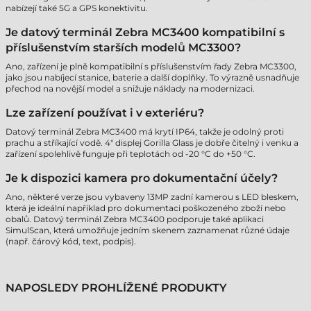
nabízejí také 5G a GPS konektivitu.
Je datový terminál Zebra MC3400 kompatibilní s
příslušenstvím starších modelů MC3300?
Ano, zařízení je plně kompatibilní s příslušenstvím řady Zebra MC3300,
jako jsou nabíjecí stanice, baterie a další doplňky. To výrazně usnadňuje
přechod na novější model a snižuje náklady na modernizaci.
Lze zařízení používat i v exteriéru?
Datový terminál Zebra MC3400 má krytí IP64, takže je odolný proti
prachu a stříkající vodě. 4" displej Gorilla Glass je dobře čitelný i venku a
zařízení spolehlivě funguje při teplotách od -20 °C do +50 °C.
Je k dispozici kamera pro dokumentační účely?
Ano, některé verze jsou vybaveny 13MP zadní kamerou s LED bleskem,
která je ideální například pro dokumentaci poškozeného zboží nebo
obalů. Datový terminál Zebra MC3400 podporuje také aplikaci
SimulScan, která umožňuje jedním skenem zaznamenat různé údaje
(např. čárový kód, text, podpis).
NAPOSLEDY PROHLÍŽENÉ PRODUKTY