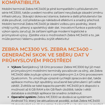
KOMPATIBILITA
Mobilní terminál Zebra MC3400 je plně kompatibilní s příslušenstvím
série MC3300, takže uvedení nového zařízení nevyžaduje zásadní změnu
infrastruktury. Stávající dokovací stanice, baterie a další příslušenství lze
stále používat, což představuje nákladově efektivní a snadný přechod.
Mobilní terminál Zebra MC3400 je ideální volbou pro podniky, které
chtějí rychlý, přesný a spolehlivý sběr dat. Inovativní funkce a pokročilý
výkon spolu zaručují, že zařízení splňuje moderní logistické a
průmyslové výzvy. Zjistěte více o možnostech Zebra MC3400 a to, jak
může pomoci Vašemu podniku zvýšit efektivitu!
ZEBRA MC3300 VS. ZEBRA MC3400 –
GENERAČNÍ SKOK VE SBĚRU DAT V
PRŮMYSLOVÉM PROSTŘEDÍ
Výkon:
Šestijádrový 1,8 GHz procesor Zebra MC3300 byl již mezi
průmyslovými mobilními terminály považován za silný, ale Zebra
MC3400 dále zvyšuje výkon s osmijádrovým 2,4 GHz procesorem
Qualcomm. To umožňuje výrazně rychlejší zpracování dat, takže
aplikace mohou být spuštěny současně bez přerušení i při velké
zátěži. Zvětšila se také kapacita paměti: MC3400 je k dispozici s
možností až 6 GB RAM a 64 GB flash úložiště, takže i větší
databáze a složitější aplikace lze snadno zvládnout.
Operační systém:
Zebra MC3300 se dodává se systémem
Android 7.0, který lze aktualizovat později, avšak Zebra MC3400
již standardně používá systém Android 13 a v budoucnu je možné