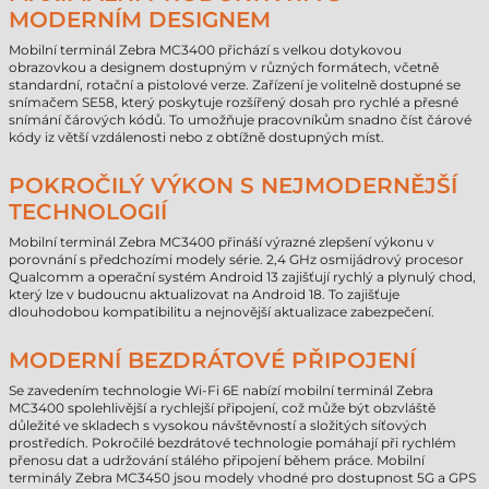
MODERNÍM DESIGNEM
Mobilní terminál Zebra MC3400 přichází s velkou dotykovou
obrazovkou a designem dostupným v různých formátech, včetně
standardní, rotační a pistolové verze. Zařízení je volitelně dostupné se
snímačem SE58, který poskytuje rozšířený dosah pro rychlé a přesné
snímání čárových kódů. To umožňuje pracovníkům snadno číst čárové
kódy iz větší vzdálenosti nebo z obtížně dostupných míst.
POKROČILÝ VÝKON S NEJMODERNĚJŠÍ
TECHNOLOGIÍ
Mobilní terminál Zebra MC3400 přináší výrazné zlepšení výkonu v
porovnání s předchozími modely série. 2,4 GHz osmijádrový procesor
Qualcomm a operační systém Android 13 zajišťují rychlý a plynulý chod,
který lze v budoucnu aktualizovat na Android 18. To zajišťuje
dlouhodobou kompatibilitu a nejnovější aktualizace zabezpečení.
MODERNÍ BEZDRÁTOVÉ PŘIPOJENÍ
Se zavedením technologie Wi-Fi 6E nabízí mobilní terminál Zebra
MC3400 spolehlivější a rychlejší připojení, což může být obzvláště
důležité ve skladech s vysokou návštěvností a složitých síťových
prostředích. Pokročilé bezdrátové technologie pomáhají při rychlém
přenosu dat a udržování stálého připojení během práce. Mobilní
terminály Zebra MC3450 jsou modely vhodné pro dostupnost 5G a GPS