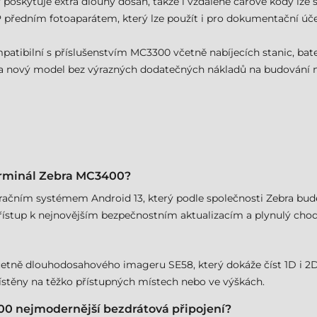
 poskytuje extra dlouhý dosah, takže i vzdálené čárové kódy lz
 předním fotoaparátem, který lze použít i pro dokumentační úč
tibilní s příslušenstvím MC3300 včetně nabíjecích stanic, bater
nový model bez výrazných dodatečných nákladů na budování no
erminál Zebra MC3400?
ačním systémem Android 13, který podle společnosti Zebra bude
ístup k nejnovějším bezpečnostním aktualizacím a plynulý chod
včetně dlouhodosahového imageru SE58, který dokáže číst 1D i 2D
místěny na těžko přístupných místech nebo ve výškách.
0 nejmodernější bezdrátová připojení?