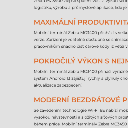
Zebra MC3400 zlepšil spolehlivost a výkon série
logistiku, výrobu a průmyslové aplikace, kde je 
MAXIMÁLNÍ PRODUKTIVI
Mobilní terminál Zebra MC3400 přichází s vel
verze. Zařízení je volitelně dostupné se sníma
pracovníkům snadno číst čárové kódy iz větší 
POKROČILÝ VÝKON S NEJ
Mobilní terminál Zebra MC3400 přináší výrazn
systém Android 13 zajišťují rychlý a plynulý ch
aktualizace zabezpečení.
MODERNÍ BEZDRÁTOVÉ P
Se zavedením technologie Wi-Fi 6E nabízí mobil
vysokou návštěvností a složitých síťových pros
během práce. Mobilní terminály Zebra MC3450 