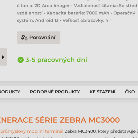
čítania: 2D Area Imager • Vzdialenosť čítania: Se střed
vzdáleností • Kapacita batérie: 7000 mAh • Operačný
systém: Android 13 • Veľkosť obrazovky: 4 "
Porovnání
3-5 pracovných dní
PRODUKTY
PODOBNÉ PRODUKTY
KE STAŽENÍ
ČKO
ENERACE SÉRIE ZEBRA MC3000
í
průmyslový mobilní terminál
Zebra MC3400, který představuje 