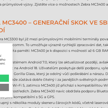
ké a průmyslové výzvy. Zjistěte více o možnostech Zebra MC3400
 MC3400 – GENERAČNÍ SKOK VE SB
DÍ
bra MC3300 byl již mezi průmyslovými mobilními terminály považ
m Qualcomm. To umožňuje výrazně rychlejší zpracování dat, ta
také kapacita paměti: MC3400 je k dispozici s možností až 6 GB RAM
í
lého
 se systémem Android 7.0, který lze aktualizovat později, avš
ení.
radovat na Android 18. Uživatelům poskytuje delší podporu, vyl
splejem Gorilla Glass, který je odolný vůči poškrábání a nárazu. 
venku, takže zůstává dobře čitelný i za jasnějších světelných podm
ruje Wi-Fi 5, zatímco MC3400 již přichází s kompatibilitou Wi-Fi 
íťových prostředích. Zebra MC3400 navíc obdržela podporu Bluetoot
50 jsou kompatibilní s 5G a GPS.
upný s několika moduly skeneru čárových kódů, včetně laserové