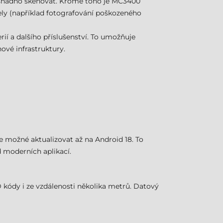
e snadno skenovat. Kromě toho je MC3400
ely (například fotografování poškozeného
ií a dalšího příslušenství. To umožňuje
vé infrastruktury.
 možné aktualizovat až na Android 18. To
 moderních aplikací.
 kódy i ze vzdálenosti několika metrů. Datový