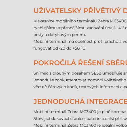
UŽIVATELSKY PŘÍVĚTIVÝ
Klávesnice mobilního terminálu Zebra MC3400 je
rychlejšímu a přesnějšímu zadávání údajů. 4"" d
prsty a dotykovým perem.
Mobilní terminál má odolnost proti prachu a vo
fungovat od -20 do +50 °C.
POKROČILÁ ŘEŠENÍ SBĚR
Snímač s dlouhým dosahem SE58 umožňuje snímá
jednoduše zdokumentovat pomocí volitelného 1
včetně čárových kódů, textových informací a p
JEDNODUCHÁ INTEGRACE 
Mobilní terminál Zebra MC3400 je plně kompatib
Stávající dokovací stanice, baterie a další přís
Mobilní terminál Zebra MC3400 je ideální volbou