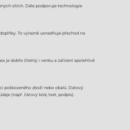
ížených sítích. Dále podporuje technologie
ší doplňky. To výrazně usnadňuje přechod na
ss je dobře čitelný i venku a zařízení spolehlivě
aci poškozeného zboží nebo obalů. Datový
je (např. čárový kód, text, podpis).