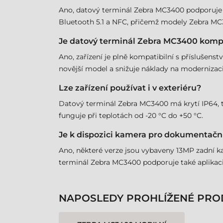
Ano, datový terminál Zebra MC3400 podporuje Wi-
Bluetooth 5.1 a NFC, přičemž modely Zebra MC3
Je datový terminál Zebra MC3400 kompa
Ano, zařízení je plně kompatibilní s příslušens
novější model a snižuje náklady na modernizaci
Lze zařízení používat i v exteriéru?
Datový terminál Zebra MC3400 má krytí IP64, takž
funguje při teplotách od -20 °C do +50 °C.
Je k dispozici kamera pro dokumentačn
Ano, některé verze jsou vybaveny 13MP zadní k
terminál Zebra MC3400 podporuje také aplikaci
NAPOSLEDY PROHLÍŽENÉ PRO