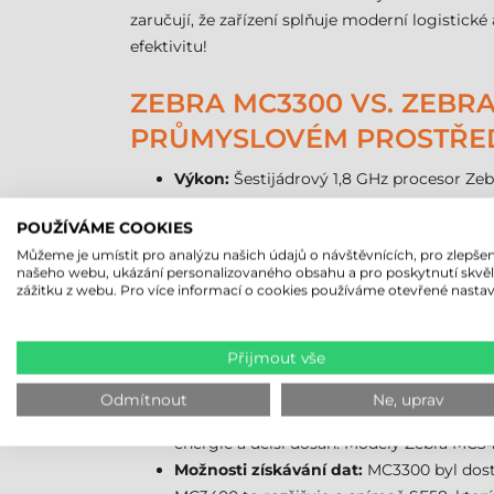
zaručují, že zařízení splňuje moderní logistic
efektivitu!
ZEBRA MC3300 VS. ZEBRA
PRŮMYSLOVÉM PROSTŘE
Výkon:
Šestijádrový 1,8 GHz procesor Ze
výkon s osmijádrovým 2,4 GHz procesore
POUŽÍVÁME COOKIES
přerušení i při velké zátěži. Zvětšila se 
Můžeme je umístit pro analýzu našich údajů o návštěvnících, pro zlepšen
a složitější aplikace lze snadno zvládnout.
našeho webu, ukázání personalizovaného obsahu a pro poskytnutí skvě
Operační systém:
Zebra MC3300 se dodává
zážitku z webu. Pro více informací o cookies používáme otevřené nastav
Android 13 a v budoucnu je možné jej upg
Displej:
Obě zařízení jsou vybavena 4"" di
Přijmout vše
ovládáním jasu a ještě lepší viditelností 
Bezdrátová připojení:
Zebra MC3300 podpo
Odmítnout
Ne, uprav
spolehlivější připojení i v přeplněných s
energie a delší dosah. Modely Zebra MC34
Možnosti získávání dat:
MC3300 byl dost