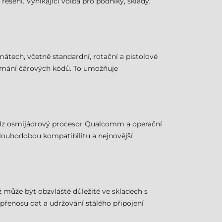
ešení. Vynikající volba pro podniky, sklady,
tech, včetně standardní, rotační a pistolové
snímání čárových kódů. To umožňuje
 GHz osmijádrový procesor Qualcomm a operační
 dlouhodobou kompatibilitu a nejnovější
ž může být obzvláště důležité ve skladech s
přenosu dat a udržování stálého připojení