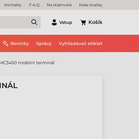
Kontakty
F.A.Q
Na stiahnutie
Naše značky
Košík
Vstup
Novinky
Správy
Vyhliadavač etikiet
MC3450 mobilní terminál
INÁL