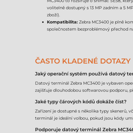
MC3400 to rozšiřuje o snímač SE58, který
volitelně dostupný s 13 MP zadním a 5 MP
zboží).
Kompatibilita:
Zebra MC3400 je plně kompa
společnostem bezproblémový přechod na 
ČASTO KLADENÉ DOTAZY
Jaký operační systém používá datový t
Datový terminál Zebra MC3400 je vybaven oper
zajišťuje dlouhodobou softwarovou podporu, př
Jaké typy čárových kódů dokáže číst?
Zařízení je dostupné s několika typy skenerů, 
terminál je ideální volbou, pokud jsou kódy u
Podporuje datový terminál Zebra MC340