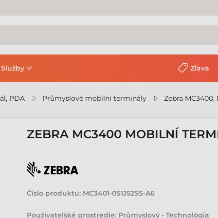
Služby
Zľava
ál, PDA
Průmyslové mobilní terminály
Zebra MC3400, 
ZEBRA MC3400 MOBILNÍ TERM
Číslo produktu:
MC3401-0S1J52SS-A6
Používateľské prostredie: Průmyslový • Technológia