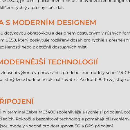
 MC3300, přičemž přidal nové funkce a inovativní technologická ř
klíčem rychlý a přesný sběr dat.
TA S MODERNÍM DESIGNEM
kou dotykovou obrazovkou a designem dostupným v různých formá
čem SE58, který poskytuje rozšířený dosah pro rychlé a přesné 
vzdálenosti nebo z obtížně dostupných míst.
MODERNĚJŠÍ TECHNOLOGIÍ
é zlepšení výkonu v porovnání s předchozími modely série. 2,4
od, který lze v budoucnu aktualizovat na Android 18. To zajišťuje
ŘIPOJENÍ
ní terminál Zebra MC3400 spolehlivější a rychlejší připojení, co
tředích. Pokročilé bezdrátové technologie pomáhají při rychlém 
jsou modely vhodné pro dostupnost 5G a GPS připojení.