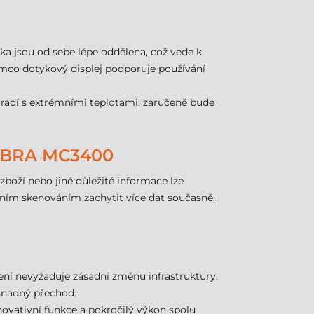
ka jsou od sebe lépe oddělena, což vede k
atímco dotykový displej podporuje používání
oradí s extrémními teplotami, zaručeně bude
EBRA MC3400
oží nebo jiné důležité informace lze
ním skenováním zachytit více dat současně,
ení nevyžaduje zásadní změnu infrastruktury.
a snadný přechod.
Inovativní funkce a pokročilý výkon spolu