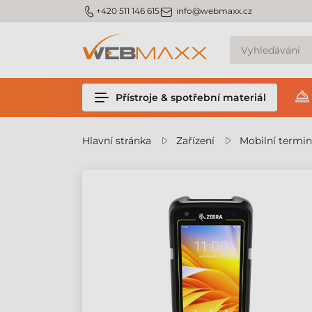
m_phone
m_email
+420 511 146 615
info@webmaxx.cz
Přístroje & spotřební materiál
Hlavní stránka
Zařízení
Mobilní termin