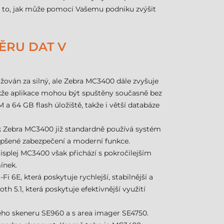
 a to, jak může pomoci Vašemu podniku zvýšit
ĚRU DAT V
ován za silný, ale Zebra MC3400 dále zvyšuje
kže aplikace mohou být spuštěny současně bez
 a 64 GB flash úložiště, takže i větší databáze
ak Zebra MC3400 již standardně používá systém
epšené zabezpečení a moderní funkce.
Displej MC3400 však přichází s pokročilejším
ínek.
6E, která poskytuje rychlejší, stabilnější a
h 5.1, která poskytuje efektivnější využití
ho skeneru SE960 a s area imager SE4750.