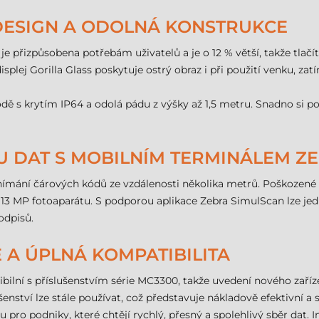
 DESIGN A ODOLNÁ KONSTRUKCE
 přizpůsobena potřebám uživatelů a je o 12 % větší, takže tlačít
isplej Gorilla Glass poskytuje ostrý obraz i při použití venku, z
dě s krytím IP64 a odolá pádu z výšky až 1,5 metru. Snadno si p
U DAT S MOBILNÍM TERMINÁLEM Z
ní čárových kódů ze vzdálenosti několika metrů. Poškozené zb
3 MP fotoaparátu. S podporou aplikace Zebra SimulScan lze jed
odpisů.
A ÚPLNÁ KOMPATIBILITA
ilní s příslušenstvím série MC3300, takže uvedení nového zaříz
lušenství lze stále používat, což představuje nákladově efektivní 
 pro podniky, které chtějí rychlý, přesný a spolehlivý sběr dat. 