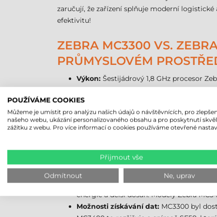
zaručují, že zařízení splňuje moderní logistic
efektivitu!
ZEBRA MC3300 VS. ZEBRA
PRŮMYSLOVÉM PROSTŘE
Výkon:
Šestijádrový 1,8 GHz procesor Ze
výkon s osmijádrovým 2,4 GHz procesore
POUŽÍVÁME COOKIES
přerušení i při velké zátěži. Zvětšila se 
Můžeme je umístit pro analýzu našich údajů o návštěvnících, pro zlepšen
a složitější aplikace lze snadno zvládnout.
našeho webu, ukázání personalizovaného obsahu a pro poskytnutí skvě
Operační systém:
Zebra MC3300 se dodává
zážitku z webu. Pro více informací o cookies používáme otevřené nastav
Android 13 a v budoucnu je možné jej upg
Displej:
Obě zařízení jsou vybavena 4"" di
Přijmout vše
ovládáním jasu a ještě lepší viditelností 
Bezdrátová připojení:
Zebra MC3300 podpo
Odmítnout
Ne, uprav
spolehlivější připojení i v přeplněných s
energie a delší dosah. Modely Zebra MC34
Možnosti získávání dat:
MC3300 byl dost