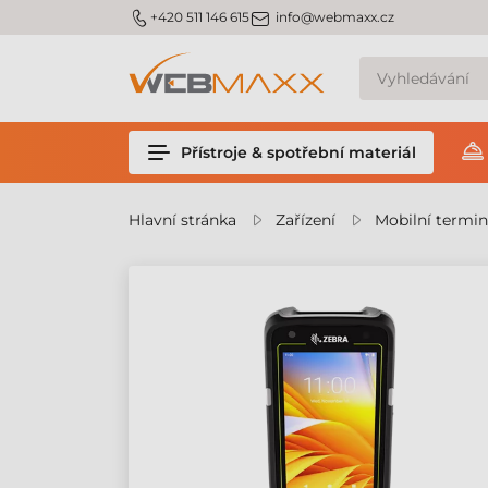
m_phone
m_email
+420 511 146 615
info@webmaxx.cz
Přístroje & spotřební materiál
Hlavní stránka
Zařízení
Mobilní termin