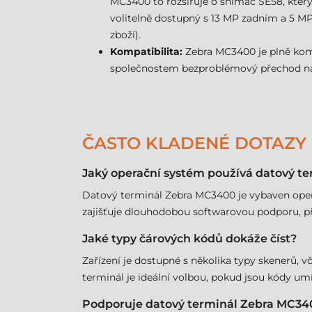
MC3400 to rozšiřuje o snímač SE58, který
volitelně dostupný s 13 MP zadním a 5 MP
zboží).
Kompatibilita:
Zebra MC3400 je plně kompa
společnostem bezproblémový přechod na 
ČASTO KLADENÉ DOTAZY
Jaký operační systém používá datový t
Datový terminál Zebra MC3400 je vybaven oper
zajišťuje dlouhodobou softwarovou podporu, př
Jaké typy čárových kódů dokáže číst?
Zařízení je dostupné s několika typy skenerů, 
terminál je ideální volbou, pokud jsou kódy u
Podporuje datový terminál Zebra MC340