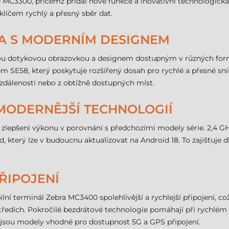
 MC3300, přičemž přidal nové funkce a inovativní technologická ř
klíčem rychlý a přesný sběr dat.
TA S MODERNÍM DESIGNEM
kou dotykovou obrazovkou a designem dostupným v různých formá
čem SE58, který poskytuje rozšířený dosah pro rychlé a přesné 
vzdálenosti nebo z obtížně dostupných míst.
MODERNĚJŠÍ TECHNOLOGIÍ
é zlepšení výkonu v porovnání s předchozími modely série. 2,4
od, který lze v budoucnu aktualizovat na Android 18. To zajišťuje
ŘIPOJENÍ
ní terminál Zebra MC3400 spolehlivější a rychlejší připojení, co
tředích. Pokročilé bezdrátové technologie pomáhají při rychlém 
jsou modely vhodné pro dostupnost 5G a GPS připojení.