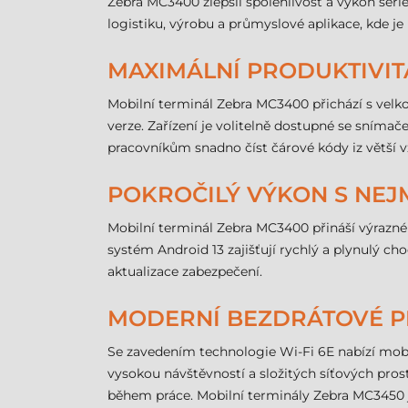
Zebra MC3400 zlepšil spolehlivost a výkon série
logistiku, výrobu a průmyslové aplikace, kde je 
MAXIMÁLNÍ PRODUKTIVI
Mobilní terminál Zebra MC3400 přichází s vel
verze. Zařízení je volitelně dostupné se sníma
pracovníkům snadno číst čárové kódy iz větší 
POKROČILÝ VÝKON S NEJ
Mobilní terminál Zebra MC3400 přináší výrazn
systém Android 13 zajišťují rychlý a plynulý ch
aktualizace zabezpečení.
MODERNÍ BEZDRÁTOVÉ P
Se zavedením technologie Wi-Fi 6E nabízí mobil
vysokou návštěvností a složitých síťových pros
během práce. Mobilní terminály Zebra MC3450 