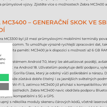
ké a průmyslové výzvy. Zjistěte více o možnostech Zebra MC3400
 MC3400 – GENERAČNÍ SKOK VE SB
DÍ
bra MC3300 byl již mezi průmyslovými mobilními terminály považ
m Qualcomm. To umožňuje výrazně rychlejší zpracování dat, ta
také kapacita paměti: MC3400 je k dispozici s možností až 6 GB RAM
í
lého
 se systémem Android 7.0, který lze aktualizovat později, avš
ení.
radovat na Android 18. Uživatelům poskytuje delší podporu, vyl
splejem Gorilla Glass, který je odolný vůči poškrábání a nárazu. 
venku, takže zůstává dobře čitelný i za jasnějších světelných podm
ruje Wi-Fi 5, zatímco MC3400 již přichází s kompatibilitou Wi-Fi 
íťových prostředích. Zebra MC3400 navíc obdržela podporu Bluetoot
50 jsou kompatibilní s 5G a GPS.
upný s několika moduly skeneru čárových kódů, včetně laserové