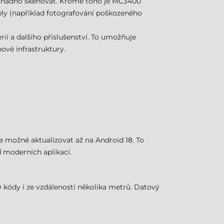
e snadno skenovat. Kromě toho je MC3400
ely (například fotografování poškozeného
ií a dalšího příslušenství. To umožňuje
vé infrastruktury.
 možné aktualizovat až na Android 18. To
 moderních aplikací.
 kódy i ze vzdálenosti několika metrů. Datový