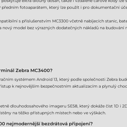
 poskytuje extra dlouhý dosah, takže i vzdálené čárové kódy lz
 předním fotoaparátem, který lze použít i pro dokumentační úč
tibilní s příslušenstvím MC3300 včetně nabíjecích stanic, bater
nový model bez výrazných dodatečných nákladů na budování no
erminál Zebra MC3400?
ačním systémem Android 13, který podle společnosti Zebra bude
ístup k nejnovějším bezpečnostním aktualizacím a plynulý chod
včetně dlouhodosahového imageru SE58, který dokáže číst 1D i 2D
místěny na těžko přístupných místech nebo ve výškách.
0 nejmodernější bezdrátová připojení?