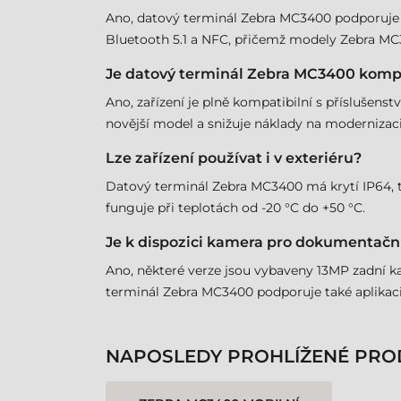
Ano, datový terminál Zebra MC3400 podporuje Wi-
Bluetooth 5.1 a NFC, přičemž modely Zebra MC3
Je datový terminál Zebra MC3400 kompa
Ano, zařízení je plně kompatibilní s příslušens
novější model a snižuje náklady na modernizaci
Lze zařízení používat i v exteriéru?
Datový terminál Zebra MC3400 má krytí IP64, takž
funguje při teplotách od -20 °C do +50 °C.
Je k dispozici kamera pro dokumentačn
Ano, některé verze jsou vybaveny 13MP zadní k
terminál Zebra MC3400 podporuje také aplikaci
NAPOSLEDY PROHLÍŽENÉ PRO