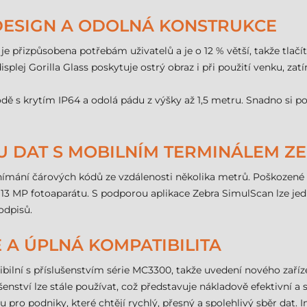
 DESIGN A ODOLNÁ KONSTRUKCE
 přizpůsobena potřebám uživatelů a je o 12 % větší, takže tlačít
isplej Gorilla Glass poskytuje ostrý obraz i při použití venku, z
dě s krytím IP64 a odolá pádu z výšky až 1,5 metru. Snadno si p
U DAT S MOBILNÍM TERMINÁLEM Z
ní čárových kódů ze vzdálenosti několika metrů. Poškozené zb
3 MP fotoaparátu. S podporou aplikace Zebra SimulScan lze jed
odpisů.
A ÚPLNÁ KOMPATIBILITA
ilní s příslušenstvím série MC3300, takže uvedení nového zaříz
lušenství lze stále používat, což představuje nákladově efektivní 
 pro podniky, které chtějí rychlý, přesný a spolehlivý sběr dat. 