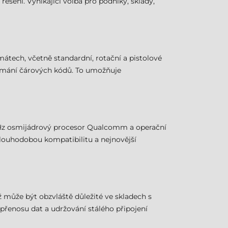
ešení. Vynikající volba pro podniky, sklady,
tech, včetně standardní, rotační a pistolové
snímání čárových kódů. To umožňuje
 GHz osmijádrový procesor Qualcomm a operační
 dlouhodobou kompatibilitu a nejnovější
ž může být obzvláště důležité ve skladech s
přenosu dat a udržování stálého připojení