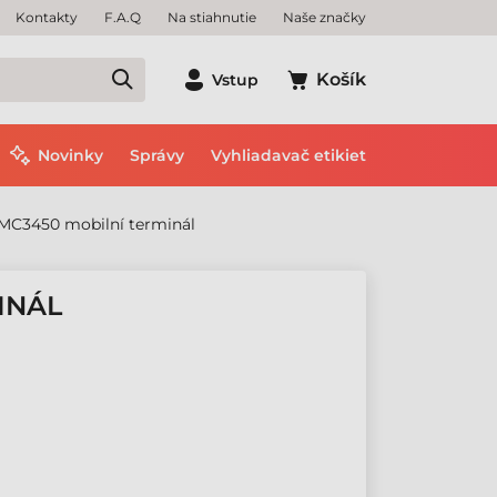
Kontakty
F.A.Q
Na stiahnutie
Naše značky
Košík
Vstup
Novinky
Správy
Vyhliadavač etikiet
MC3450 mobilní terminál
INÁL