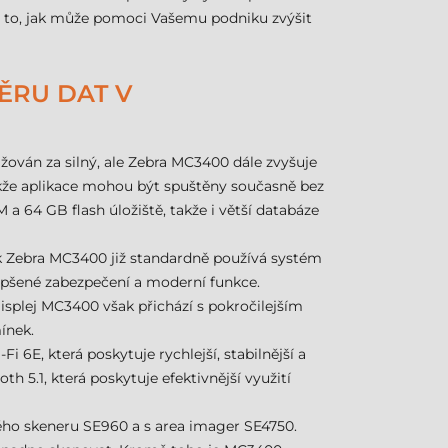
 a to, jak může pomoci Vašemu podniku zvýšit
ĚRU DAT V
ován za silný, ale Zebra MC3400 dále zvyšuje
kže aplikace mohou být spuštěny současně bez
 a 64 GB flash úložiště, takže i větší databáze
ak Zebra MC3400 již standardně používá systém
epšené zabezpečení a moderní funkce.
Displej MC3400 však přichází s pokročilejším
ínek.
6E, která poskytuje rychlejší, stabilnější a
h 5.1, která poskytuje efektivnější využití
ho skeneru SE960 a s area imager SE4750.