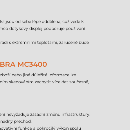
ka jsou od sebe lépe oddělena, což vede k
atímco dotykový displej podporuje používání
oradí s extrémními teplotami, zaručeně bude
EBRA MC3400
oží nebo jiné důležité informace lze
ním skenováním zachytit více dat současně,
ení nevyžaduje zásadní změnu infrastruktury.
a snadný přechod.
Inovativní funkce a pokročilý výkon spolu