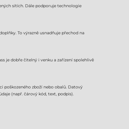
ížených sítích. Dále podporuje technologie
ší doplňky. To výrazně usnadňuje přechod na
ss je dobře čitelný i venku a zařízení spolehlivě
aci poškozeného zboží nebo obalů. Datový
je (např. čárový kód, text, podpis).