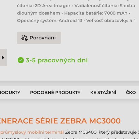
čítania: 2D Area Imager • Vzdialenosť čítania: S extra
dlouhým dosahem • Kapacita batérie: 7000 mAh •
Operačný systém: Android 13 • Veľkosť obrazovky: 4 "
Porovnání
3-5 pracovných dní
PRODUKTY
PODOBNÉ PRODUKTY
KE STAŽENÍ
ČKO
ENERACE SÉRIE ZEBRA MC3000
í
průmyslový mobilní terminál
Zebra MC3400, který představuje 