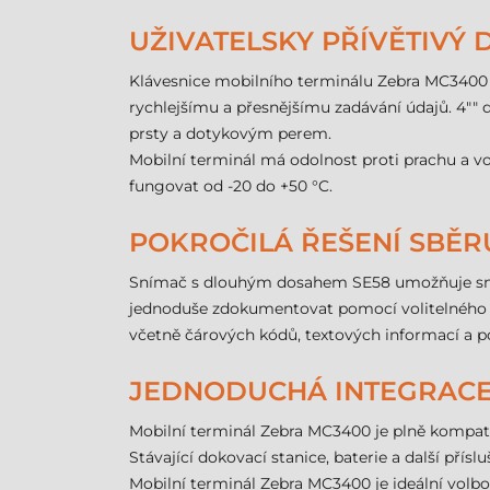
UŽIVATELSKY PŘÍVĚTIVÝ
Klávesnice mobilního terminálu Zebra MC3400 je
rychlejšímu a přesnějšímu zadávání údajů. 4"" d
prsty a dotykovým perem.
Mobilní terminál má odolnost proti prachu a vo
fungovat od -20 do +50 °C.
POKROČILÁ ŘEŠENÍ SBĚR
Snímač s dlouhým dosahem SE58 umožňuje snímá
jednoduše zdokumentovat pomocí volitelného 1
včetně čárových kódů, textových informací a p
JEDNODUCHÁ INTEGRACE 
Mobilní terminál Zebra MC3400 je plně kompatib
Stávající dokovací stanice, baterie a další přís
Mobilní terminál Zebra MC3400 je ideální volbou