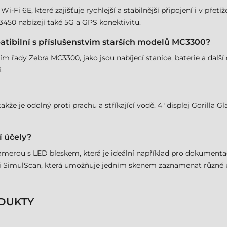
Fi 6E, které zajišťuje rychlejší a stabilnější připojení i v přet
450 nabízejí také 5G a GPS konektivitu.
tibilní s příslušenstvím starších modelů MC3300?
tvím řady Zebra MC3300, jako jsou nabíjecí stanice, baterie a dal
.
e je odolný proti prachu a stříkající vodě. 4" displej Gorilla Gla
í účely?
amerou s LED bleskem, která je ideální například pro dokument
 SimulScan, která umožňuje jedním skenem zaznamenat různé úda
DUKTY