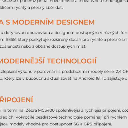
 MC3300, přičemž přidal nové funkce a inovativní technologická ř
klíčem rychlý a přesný sběr dat.
TA S MODERNÍM DESIGNEM
kou dotykovou obrazovkou a designem dostupným v různých formá
čem SE58, který poskytuje rozšířený dosah pro rychlé a přesné 
vzdálenosti nebo z obtížně dostupných míst.
MODERNĚJŠÍ TECHNOLOGIÍ
é zlepšení výkonu v porovnání s předchozími modely série. 2,4
od, který lze v budoucnu aktualizovat na Android 18. To zajišťuje
ŘIPOJENÍ
ní terminál Zebra MC3400 spolehlivější a rychlejší připojení, co
tředích. Pokročilé bezdrátové technologie pomáhají při rychlém 
jsou modely vhodné pro dostupnost 5G a GPS připojení.