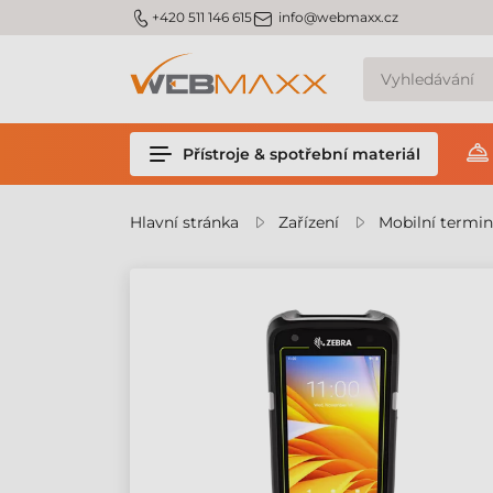
m_phone
m_email
+420 511 146 615
info@webmaxx.cz
Přístroje & spotřební materiál
Hlavní stránka
Zařízení
Mobilní termin