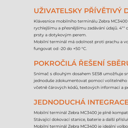
UŽIVATELSKY PŘÍVĚTIVÝ
Klávesnice mobilního terminálu Zebra MC3400 je
rychlejšímu a přesnějšímu zadávání údajů. 4"" d
prsty a dotykovým perem.
Mobilní terminál má odolnost proti prachu a vo
fungovat od -20 do +50 °C.
POKROČILÁ ŘEŠENÍ SBĚR
Snímač s dlouhým dosahem SE58 umožňuje snímá
jednoduše zdokumentovat pomocí volitelného 1
včetně čárových kódů, textových informací a p
JEDNODUCHÁ INTEGRACE 
Mobilní terminál Zebra MC3400 je plně kompatib
Stávající dokovací stanice, baterie a další přís
Mobilní terminál Zebra MC3400 je ideální volbou