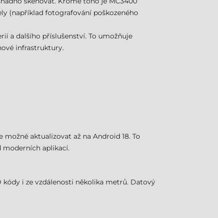
e snadno skenovat. Kromě toho je MC3400
ely (například fotografování poškozeného
ií a dalšího příslušenství. To umožňuje
vé infrastruktury.
 možné aktualizovat až na Android 18. To
 moderních aplikací.
 kódy i ze vzdálenosti několika metrů. Datový