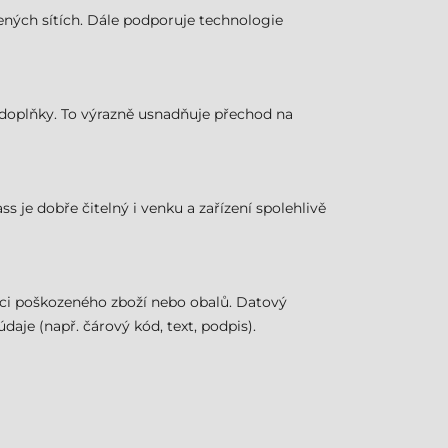
ížených sítích. Dále podporuje technologie
ší doplňky. To výrazně usnadňuje přechod na
ss je dobře čitelný i venku a zařízení spolehlivě
aci poškozeného zboží nebo obalů. Datový
je (např. čárový kód, text, podpis).