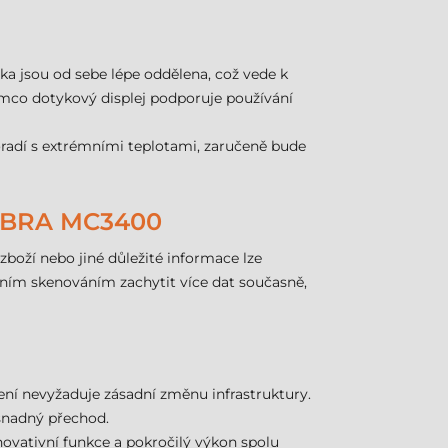
ka jsou od sebe lépe oddělena, což vede k
atímco dotykový displej podporuje používání
oradí s extrémními teplotami, zaručeně bude
EBRA MC3400
oží nebo jiné důležité informace lze
ním skenováním zachytit více dat současně,
ení nevyžaduje zásadní změnu infrastruktury.
a snadný přechod.
Inovativní funkce a pokročilý výkon spolu