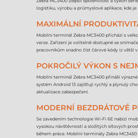
Zebra MC3400 zlepšil spolehlivost a výkon série
logistiku, výrobu a průmyslové aplikace, kde je 
MAXIMÁLNÍ PRODUKTIVI
Mobilní terminál Zebra MC3400 přichází s vel
verze. Zařízení je volitelně dostupné se sníma
pracovníkům snadno číst čárové kódy iz větší 
POKROČILÝ VÝKON S NEJ
Mobilní terminál Zebra MC3400 přináší výrazn
systém Android 13 zajišťují rychlý a plynulý ch
aktualizace zabezpečení.
MODERNÍ BEZDRÁTOVÉ P
Se zavedením technologie Wi-Fi 6E nabízí mobil
vysokou návštěvností a složitých síťových pros
během práce. Mobilní terminály Zebra MC3450 