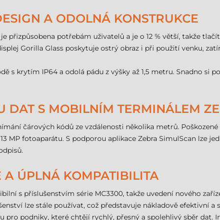
 DESIGN A ODOLNÁ KONSTRUKCE
 přizpůsobena potřebám uživatelů a je o 12 % větší, takže tlačít
isplej Gorilla Glass poskytuje ostrý obraz i při použití venku, z
dě s krytím IP64 a odolá pádu z výšky až 1,5 metru. Snadno si p
U DAT S MOBILNÍM TERMINÁLEM Z
ní čárových kódů ze vzdálenosti několika metrů. Poškozené zb
3 MP fotoaparátu. S podporou aplikace Zebra SimulScan lze jed
odpisů.
A ÚPLNÁ KOMPATIBILITA
ilní s příslušenstvím série MC3300, takže uvedení nového zaříz
lušenství lze stále používat, což představuje nákladově efektivní 
 pro podniky, které chtějí rychlý, přesný a spolehlivý sběr dat. 