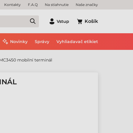
Kontakty
F.A.Q
Na stiahnutie
Naše značky
Košík
Vstup
Novinky
Správy
Vyhliadavač etikiet
MC3450 mobilní terminál
INÁL