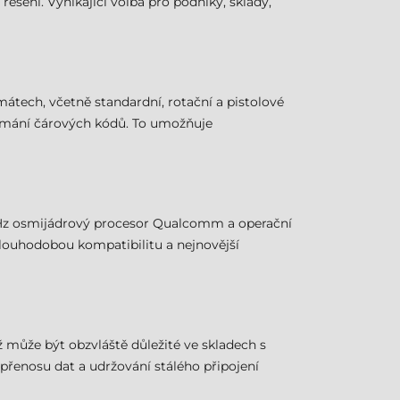
ešení. Vynikající volba pro podniky, sklady,
tech, včetně standardní, rotační a pistolové
snímání čárových kódů. To umožňuje
 GHz osmijádrový procesor Qualcomm a operační
 dlouhodobou kompatibilitu a nejnovější
ž může být obzvláště důležité ve skladech s
přenosu dat a udržování stálého připojení