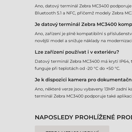
Ano, datový terminál Zebra MC3400 podporuje Wi-
Bluetooth 5.1 a NFC, přičemž modely Zebra MC3
Je datový terminál Zebra MC3400 kompa
Ano, zařízení je plně kompatibilní s příslušens
novější model a snižuje náklady na modernizaci
Lze zařízení používat i v exteriéru?
Datový terminál Zebra MC3400 má krytí IP64, takž
funguje při teplotách od -20 °C do +50 °C.
Je k dispozici kamera pro dokumentačn
Ano, některé verze jsou vybaveny 13MP zadní k
terminál Zebra MC3400 podporuje také aplikaci
NAPOSLEDY PROHLÍŽENÉ PRO