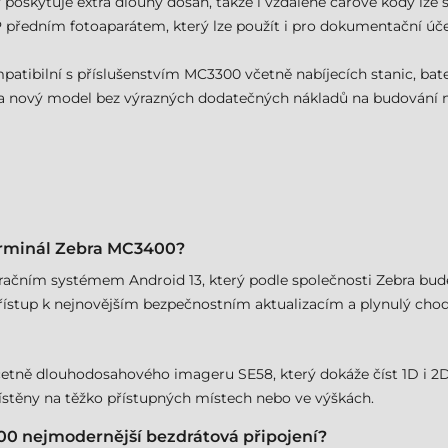
 poskytuje extra dlouhý dosah, takže i vzdálené čárové kódy lz
 předním fotoaparátem, který lze použít i pro dokumentační úč
tibilní s příslušenstvím MC3300 včetně nabíjecích stanic, bater
nový model bez výrazných dodatečných nákladů na budování no
erminál Zebra MC3400?
ačním systémem Android 13, který podle společnosti Zebra bude
ístup k nejnovějším bezpečnostním aktualizacím a plynulý chod
včetně dlouhodosahového imageru SE58, který dokáže číst 1D i 2D
místěny na těžko přístupných místech nebo ve výškách.
0 nejmodernější bezdrátová připojení?