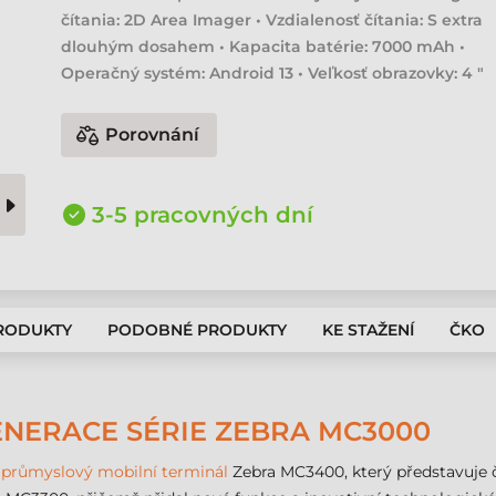
čítania: 2D Area Imager • Vzdialenosť čítania: S extra
dlouhým dosahem • Kapacita batérie: 7000 mAh •
Operačný systém: Android 13 • Veľkosť obrazovky: 4 "
Porovnání
3-5 pracovných dní
PRODUKTY
PODOBNÉ PRODUKTY
KE STAŽENÍ
ČKO
ENERACE SÉRIE ZEBRA MC3000
í
průmyslový mobilní terminál
Zebra MC3400, který představuje 