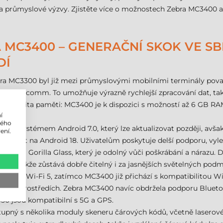
ké a průmyslové výzvy. Zjistěte více o možnostech Zebra MC3400
 MC3400 – GENERAČNÍ SKOK VE SB
DÍ
bra MC3300 byl již mezi průmyslovými mobilními terminály považ
m Qualcomm. To umožňuje výrazně rychlejší zpracování dat, ta
také kapacita paměti: MC3400 je k dispozici s možností až 6 GB RAM
í
lého
 se systémem Android 7.0, který lze aktualizovat později, avš
ení.
radovat na Android 18. Uživatelům poskytuje delší podporu, vyl
splejem Gorilla Glass, který je odolný vůči poškrábání a nárazu. 
venku, takže zůstává dobře čitelný i za jasnějších světelných podm
ruje Wi-Fi 5, zatímco MC3400 již přichází s kompatibilitou Wi-Fi 
íťových prostředích. Zebra MC3400 navíc obdržela podporu Bluetoot
50 jsou kompatibilní s 5G a GPS.
upný s několika moduly skeneru čárových kódů, včetně laserové