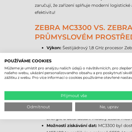
zaručují, že zařízení splňuje moderní logistic
efektivitu!
ZEBRA MC3300 VS. ZEBRA
PRŮMYSLOVÉM PROSTŘE
Výkon:
Šestijádrový 1,8 GHz procesor Ze
výkon s osmijádrovým 2,4 GHz procesore
POUŽÍVÁME COOKIES
přerušení i při velké zátěži. Zvětšila se 
Můžeme je umístit pro analýzu našich údajů o návštěvnících, pro zlepšen
a složitější aplikace lze snadno zvládnout.
našeho webu, ukázání personalizovaného obsahu a pro poskytnutí skvě
Operační systém:
Zebra MC3300 se dodává
zážitku z webu. Pro více informací o cookies používáme otevřené nastav
Android 13 a v budoucnu je možné jej upg
Displej:
Obě zařízení jsou vybavena 4"" di
Přijmout vše
ovládáním jasu a ještě lepší viditelností 
Bezdrátová připojení:
Zebra MC3300 podpo
Odmítnout
Ne, uprav
spolehlivější připojení i v přeplněných s
energie a delší dosah. Modely Zebra MC34
Možnosti získávání dat:
MC3300 byl dost