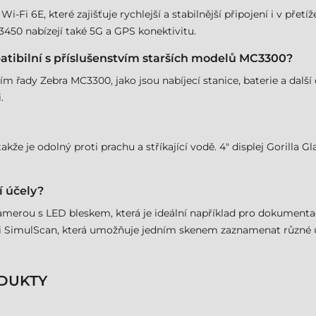
Fi 6E, které zajišťuje rychlejší a stabilnější připojení i v přet
450 nabízejí také 5G a GPS konektivitu.
tibilní s příslušenstvím starších modelů MC3300?
tvím řady Zebra MC3300, jako jsou nabíjecí stanice, baterie a dal
.
e je odolný proti prachu a stříkající vodě. 4" displej Gorilla Gla
í účely?
amerou s LED bleskem, která je ideální například pro dokument
 SimulScan, která umožňuje jedním skenem zaznamenat různé úda
DUKTY