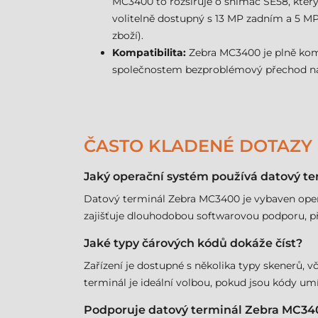
MC3400 to rozšiřuje o snímač SE58, který
volitelně dostupný s 13 MP zadním a 5 MP
zboží).
Kompatibilita:
Zebra MC3400 je plně kompa
společnostem bezproblémový přechod na 
ČASTO KLADENÉ DOTAZY
Jaký operační systém používá datový t
Datový terminál Zebra MC3400 je vybaven oper
zajišťuje dlouhodobou softwarovou podporu, př
Jaké typy čárových kódů dokáže číst?
Zařízení je dostupné s několika typy skenerů, 
terminál je ideální volbou, pokud jsou kódy u
Podporuje datový terminál Zebra MC340