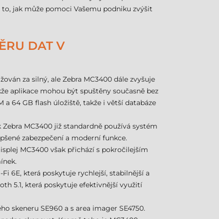
 a to, jak může pomoci Vašemu podniku zvýšit
ĚRU DAT V
ován za silný, ale Zebra MC3400 dále zvyšuje
kže aplikace mohou být spuštěny současně bez
 a 64 GB flash úložiště, takže i větší databáze
ak Zebra MC3400 již standardně používá systém
epšené zabezpečení a moderní funkce.
Displej MC3400 však přichází s pokročilejším
ínek.
6E, která poskytuje rychlejší, stabilnější a
h 5.1, která poskytuje efektivnější využití
ho skeneru SE960 a s area imager SE4750.