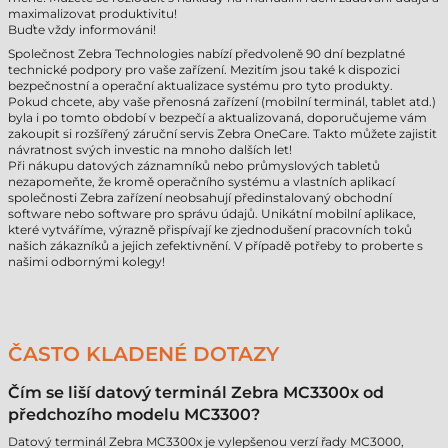
maximalizovat produktivitu!
Buďte vždy informováni!
Společnost Zebra Technologies nabízí předvoleně 90 dní bezplatné
technické podpory pro vaše zařízení. Mezitím jsou také k dispozici
bezpečnostní a operační aktualizace systému pro tyto produkty.
Pokud chcete, aby vaše přenosná zařízení (mobilní terminál, tablet atd.)
byla i po tomto období v bezpečí a aktualizovaná, doporučujeme vám
zakoupit si rozšířený záruční servis Zebra OneCare. Takto můžete zajistit
návratnost svých investic na mnoho dalších let!
Při nákupu datových záznamníků nebo průmyslových tabletů
nezapomeňte, že kromě operačního systému a vlastních aplikací
společnosti Zebra zařízení neobsahují předinstalovaný obchodní
software nebo software pro správu údajů. Unikátní mobilní aplikace,
které vytváříme, výrazně přispívají ke zjednodušení pracovních toků
našich zákazníků a jejich zefektivnění. V případě potřeby to proberte s
našimi odbornými kolegy!
ČASTO KLADENÉ DOTAZY
Čím se liší datový terminál Zebra MC3300x od
předchozího modelu MC3300?
Datový terminál Zebra MC3300x je vylepšenou verzí řady MC3000,