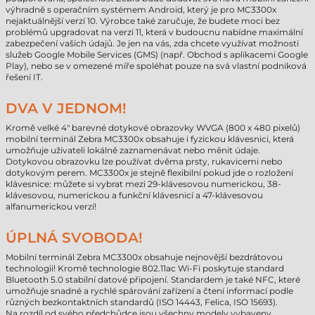
výhradně s operačním systémem Android, který je pro MC3300x
nejaktuálnější verzí 10. Výrobce také zaručuje, že budete moci bez
problémů upgradovat na verzi 11, která v budoucnu nabídne maximální
zabezpečení vašich údajů. Je jen na vás, zda chcete využívat možnosti
služeb Google Mobile Services (GMS) (např. Obchod s aplikacemi Google
Play), nebo se v omezené míře spoléhat pouze na svá vlastní podniková
řešení IT.
DVA V JEDNOM!
Kromě velké 4" barevné dotykové obrazovky WVGA (800 x 480 pixelů)
mobilní terminál Zebra MC3300x obsahuje i fyzickou klávesnici, která
umožňuje uživateli lokálně zaznamenávat nebo měnit údaje.
Dotykovou obrazovku lze používat dvěma prsty, rukavicemi nebo
dotykovým perem. MC3300x je stejně flexibilní pokud jde o rozložení
klávesnice: můžete si vybrat mezi 29-klávesovou numerickou, 38-
klávesovou, numerickou a funkční klávesnicí a 47-klávesovou
alfanumerickou verzí!
ÚPLNÁ SVOBODA!
Mobilní terminál Zebra MC3300x obsahuje nejnovější bezdrátovou
technologii! Kromě technologie 802.11ac Wi-Fi poskytuje standard
Bluetooth 5.0 stabilní datové připojení. Standardem je také NFC, které
umožňuje snadné a rychlé spárování zařízení a čtení informací podle
různých bezkontaktních standardů (ISO 14443, Felica, ISO 15693).
Na rozdíl od svého předchůdce jsou všechny modely vybaveny