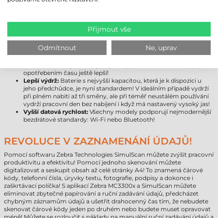
modernější platformu nejlepšího výkonu s víceletou zárukou.
Větší úložný prostor:
Místo 16 GB je k dispozici již 32 GB úložiště,
které lze rozšířit až na půl TB pomocí paměťové karty!
Android 10:
Model Zebra MC3300x přichází s nejnovějším
Přijmout vše
operačním systémem společnosti Google, který lze později
inovovat na verzi 11, takže si můžete být jisti, že zařízení
Odmítnout
Ne, uprav
nezestárne!
Masivnější kryt zařízení:
Výrobce pokročil v inovaci odolnosti
proti nárazu, díky čemuž je nejnovější přírůstek do série (kryt)
opotřebením času ještě lepší!
Lepší výdrž:
Baterie s nejvyšší kapacitou, která je k dispozici u
jeho předchůdce, je nyní standardem! V ideálním případě vydrží
při plném nabití až tři směny, ale při téměř neustálém používání
vydrží pracovní den bez nabíjení i když má nastavený vysoký jas!
Vyšší datová rychlost:
Všechny modely podporují nejmodernější
bezdrátové standardy: Wi-Fi nebo Bluetooth!
REVOLUCE V ZAZNAMENÁNÍ ÚDAJŮ!
Pomocí softwaru Zebra Technologies SimulScan můžete zvýšit pracovní
produktivitu a efektivitu! Pomocí jednoho skenování můžete
digitalizovat a seskupit obsah až celé stránky A4! To znamená čárové
kódy, telefonní čísla, úryvky textu, fotografie, podpisy a dokonce i
zaškrtávací políčka! S aplikací Zebra MC3300x a SimulScan můžete
eliminovat zbytečné papírování a ruční zadávání údajů, předcházet
chybným záznamům údajů a ušetřit drahocenný čas tím, že nebudete
skenovat čárové kódy jeden po druhém nebo budete muset opravovat
méně! Můžete se rozloučit s náklady na manuální ruční zadávání údajů a