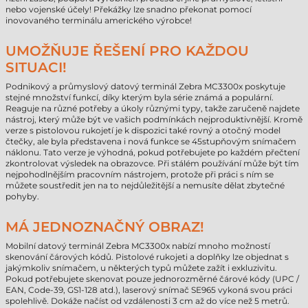
nebo vojenské účely! Překážky lze snadno překonat pomocí
inovovaného terminálu amerického výrobce!
UMOŽŇUJE ŘEŠENÍ PRO KAŽDOU
SITUACI!
Podnikový a průmyslový datový terminál Zebra MC3300x poskytuje
stejné množství funkcí, díky kterým byla série známá a populární.
Reaguje na různé potřeby a úkoly různými typy, takže zaručeně najdete
nástroj, který může být ve vašich podmínkách nejproduktivnější. Kromě
verze s pistolovou rukojetí je k dispozici také rovný a otočný model
čtečky, ale byla představena i nová funkce se 45stupňovým snímačem
náklonu. Tato verze je výhodná, pokud potřebujete po každém přečtení
zkontrolovat výsledek na obrazovce. Při stálém používání může být tím
nejpohodlnějším pracovním nástrojem, protože při práci s ním se
můžete soustředit jen na to nejdůležitější a nemusíte dělat zbytečné
pohyby.
MÁ JEDNOZNAČNÝ OBRAZ!
Mobilní datový terminál Zebra MC3300x nabízí mnoho možností
skenování čárových kódů. Pistolové rukojeti a doplňky lze objednat s
jakýmkoliv snímačem, u některých typů můžete zažít i exkluzivitu.
Pokud potřebujete skenovat pouze jednorozměrné čárové kódy (UPC /
EAN, Code-39, GS1-128 atd.), laserový snímač SE965 vykoná svou práci
spolehlivě. Dokáže načíst od vzdálenosti 3 cm až do více než 5 metrů.