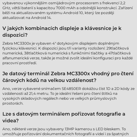
vybavenou výkonnějším osmijádrovým procesorem s frekvencí 2,2
GHz, větší baterií s kapacitou 7000 mAh a odolnější konstrukcí. Zařízení
běží na aktualizovaném systému Android 10, který lze později
aktualizovat na Android 14.
V jakých kombinacích displeje a klávesnice je k
dispozici?
Zebra MC3300x je vybaven 4" dotykovým displejem doplněným
fyzickou klávesnicí. K dispozici jsou tři varianty rozložení: 29tlačítková
numerická, 38tlačítková numerická s funkčními tlačítky a 47tlačítková
alfanumerická verze, takže je možné zvolit ideální konfiguraci pro každé
pracovní prostředí.
Je datový terminál Zebra MC3300x vhodný pro čtení
čárových kódů na velkou vzdálenost?
Ano, verze vybavené snímačem SE4850ER dokážou číst 1D a 2D kódy ze
vzdálenosti až 21,4 metru. To je ideální řešení pro čtení štítků na
vysokých skladových regálech nebo ve velkých průmyslových
prostorách.
Lze s datovým terminálem pořizovat fotografie a
videa?
Ano, některé verze jsou vybaveny 13MP kamerou s LED bleskem. To
umožňuje pořizování dokumentačních fotografií a videí i za špatných