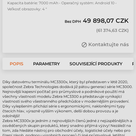
Kapacita batérie: 7000 mAh • Operačný systém: Android 10 •
Veľkosť obrazovky: 4 "
49 898,07 CZK
Bez DPH
(
61 374,63 CZK
)
Kontaktujte nás
POPIS
PARAMETRY
SOUVISEJÍCÍ PRODUKTY
P
Díky datovému terminálu MC3300x, který byl představen v létě 2020,
společnost Zebra Technologies dodává již pátou generaci série MC3000.
Nejnovější kapesní počítač pro průmyslové a podnikové použití má
všechny vlastnosti modelu Zebra MC3300 a představuje vynikající
vlastnosti svého všestranného předchůdce v modernějším provedení.
Díky vylepšením přichází série s ergonomickými, nakloněnými typy
čtecích hlav, výrazně vyšším výkonem, delší dobou provozu a je
odolnější!
Zebra MC3300x je jedním z nejnovějších členů jedné z nejúspěšnějších a
osvědčených skupin produktů, který snadno přijímá výzvy! Nezáleží na
tom, zda hledáte nástroj pro obchodní účely, logistické účely nebo pro
řízení zásob, podporu výrobních procesů či jiné průmyslové, letištní