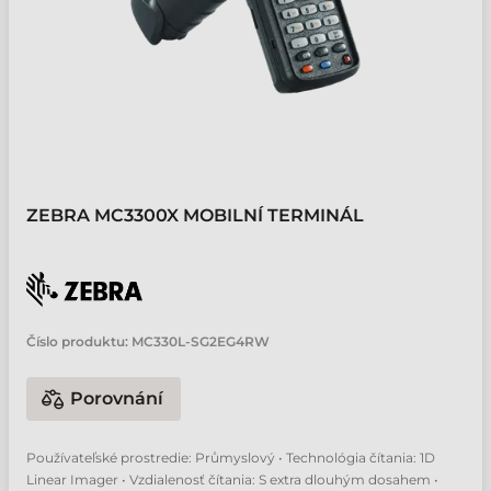
ZEBRA MC3300X MOBILNÍ TERMINÁL
Číslo produktu:
MC330L-SG2EG4RW
Porovnání
Používateľské prostredie: Průmyslový • Technológia čítania: 1D
Linear Imager • Vzdialenosť čítania: S extra dlouhým dosahem •