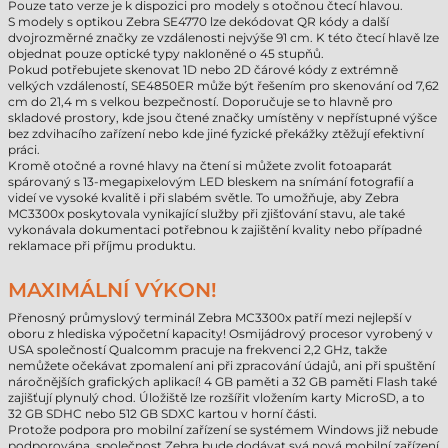
Pouze tato verze je k dispozici pro modely s otočnou čtecí hlavou.
S modely s optikou Zebra SE4770 lze dekódovat QR kódy a další
dvojrozměrné značky ze vzdálenosti nejvýše 91 cm. K této čtecí hlavě lze
objednat pouze optické typy nakloněné o 45 stupňů.
Pokud potřebujete skenovat 1D nebo 2D čárové kódy z extrémně
velkých vzdáleností, SE4850ER může být řešením pro skenování od 7,62
cm do 21,4 m s velkou bezpečností. Doporučuje se to hlavně pro
skladové prostory, kde jsou čtené značky umístěny v nepřístupné výšce
bez zdvihacího zařízení nebo kde jiné fyzické překážky ztěžují efektivní
práci.
Kromě otočné a rovné hlavy na čtení si můžete zvolit fotoaparát
spárovaný s 13-megapixelovým LED bleskem na snímání fotografií a
videí ve vysoké kvalitě i při slabém světle. To umožňuje, aby Zebra
MC3300x poskytovala vynikající služby při zjišťování stavu, ale také
vykonávala dokumentaci potřebnou k zajištění kvality nebo případné
reklamace při příjmu produktu.
MAXIMÁLNÍ VÝKON!
Přenosný průmyslový terminál Zebra MC3300x patří mezi nejlepší v
oboru z hlediska výpočetní kapacity! Osmijádrový procesor vyrobený v
USA společností Qualcomm pracuje na frekvenci 2,2 GHz, takže
nemůžete očekávat zpomalení ani při zpracování údajů, ani při spuštění
náročnějších grafických aplikací! 4 GB paměti a 32 GB paměti Flash také
zajišťují plynulý chod. Úložiště lze rozšířit vložením karty MicroSD, a to
32 GB SDHC nebo 512 GB SDXC kartou v horní části.
Protože podpora pro mobilní zařízení se systémem Windows již nebude
podporována, společnost Zebra bude dodávat svá nová mobilní zařízení