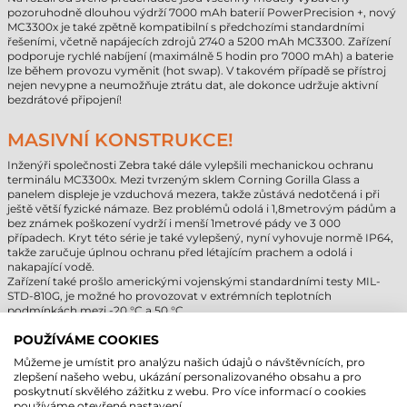
pozoruhodně dlouhou výdrží 7000 mAh baterií PowerPrecision +, nový
MC3300x je také zpětně kompatibilní s předchozími standardními
řešeními, včetně napájecích zdrojů 2740 a 5200 mAh MC3300. Zařízení
podporuje rychlé nabíjení (maximálně 5 hodin pro 7000 mAh) a baterie
lze během provozu vyměnit (hot swap). V takovém případě se přístroj
nejen nevypne a neumožňuje ztrátu dat, ale dokonce udržuje aktivní
bezdrátové připojení!
MASIVNÍ KONSTRUKCE!
Inženýři společnosti Zebra také dále vylepšili mechanickou ochranu
terminálu MC3300x. Mezi tvrzeným sklem Corning Gorilla Glass a
panelem displeje je vzduchová mezera, takže zůstává nedotčená i při
ještě větší fyzické námaze. Bez problémů odolá i 1,8metrovým pádům a
bez známek poškození vydrží i menší 1metrové pády ve 3 000
případech. Kryt této série je také vylepšený, nyní vyhovuje normě IP64,
takže zaručuje úplnou ochranu před létajícím prachem a odolá i
nakapající vodě.
Zařízení také prošlo americkými vojenskými standardními testy MIL-
STD-810G, je možné ho provozovat v extrémních teplotních
podmínkách mezi -20 °C a 50 °C.
POUŽÍVÁME COOKIES
MOTOROLA/SYMBOL MC3300 VS. ZEBRA
Můžeme je umístit pro analýzu našich údajů o návštěvnících, pro
MC3300X
zlepšení našeho webu, ukázání personalizovaného obsahu a pro
poskytnutí skvělého zážitku z webu. Pro více informací o cookies
Nový procesor:
8jádrový procesor Qualcomm 2,2 GHz poskytuje
používáme otevřené nastavení.