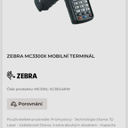
ZEBRA MC3300X MOBILNÍ TERMINÁL
Číslo produktu:
MC330L-SC3EG4RW
Porovnání
Používateľské prostredie: Průmyslový • Technológia čítania: 1D
Laser • Vzdialenosť čítania: S extra dlouhým dosahem • Kapacita