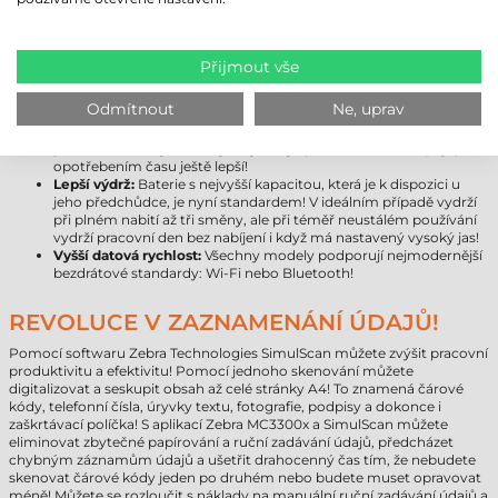
modernější platformu nejlepšího výkonu s víceletou zárukou.
Větší úložný prostor:
Místo 16 GB je k dispozici již 32 GB úložiště,
které lze rozšířit až na půl TB pomocí paměťové karty!
Android 10:
Model Zebra MC3300x přichází s nejnovějším
Přijmout vše
operačním systémem společnosti Google, který lze později
inovovat na verzi 11, takže si můžete být jisti, že zařízení
Odmítnout
Ne, uprav
nezestárne!
Masivnější kryt zařízení:
Výrobce pokročil v inovaci odolnosti
proti nárazu, díky čemuž je nejnovější přírůstek do série (kryt)
opotřebením času ještě lepší!
Lepší výdrž:
Baterie s nejvyšší kapacitou, která je k dispozici u
jeho předchůdce, je nyní standardem! V ideálním případě vydrží
při plném nabití až tři směny, ale při téměř neustálém používání
vydrží pracovní den bez nabíjení i když má nastavený vysoký jas!
Vyšší datová rychlost:
Všechny modely podporují nejmodernější
bezdrátové standardy: Wi-Fi nebo Bluetooth!
REVOLUCE V ZAZNAMENÁNÍ ÚDAJŮ!
Pomocí softwaru Zebra Technologies SimulScan můžete zvýšit pracovní
produktivitu a efektivitu! Pomocí jednoho skenování můžete
digitalizovat a seskupit obsah až celé stránky A4! To znamená čárové
kódy, telefonní čísla, úryvky textu, fotografie, podpisy a dokonce i
zaškrtávací políčka! S aplikací Zebra MC3300x a SimulScan můžete
eliminovat zbytečné papírování a ruční zadávání údajů, předcházet
chybným záznamům údajů a ušetřit drahocenný čas tím, že nebudete
skenovat čárové kódy jeden po druhém nebo budete muset opravovat
méně! Můžete se rozloučit s náklady na manuální ruční zadávání údajů a