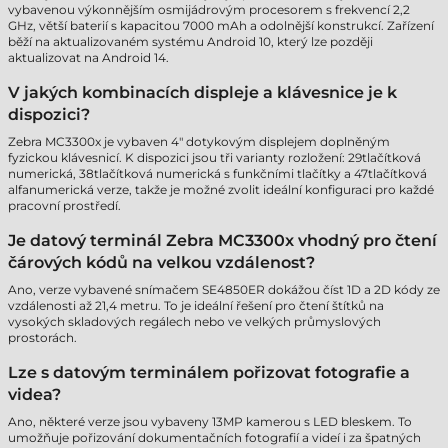
vybavenou výkonnějším osmijádrovým procesorem s frekvencí 2,2
GHz, větší baterií s kapacitou 7000 mAh a odolnější konstrukcí. Zařízení
běží na aktualizovaném systému Android 10, který lze později
aktualizovat na Android 14.
V jakých kombinacích displeje a klávesnice je k
dispozici?
Zebra MC3300x je vybaven 4" dotykovým displejem doplněným
fyzickou klávesnicí. K dispozici jsou tři varianty rozložení: 29tlačítková
numerická, 38tlačítková numerická s funkčními tlačítky a 47tlačítková
alfanumerická verze, takže je možné zvolit ideální konfiguraci pro každé
pracovní prostředí.
Je datový terminál Zebra MC3300x vhodný pro čtení
čárových kódů na velkou vzdálenost?
Ano, verze vybavené snímačem SE4850ER dokážou číst 1D a 2D kódy ze
vzdálenosti až 21,4 metru. To je ideální řešení pro čtení štítků na
vysokých skladových regálech nebo ve velkých průmyslových
prostorách.
Lze s datovým terminálem pořizovat fotografie a
videa?
Ano, některé verze jsou vybaveny 13MP kamerou s LED bleskem. To
umožňuje pořizování dokumentačních fotografií a videí i za špatných