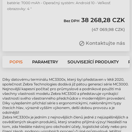
batérie: 7000 mAh • Operačný systém: Android 10 • Veľkosť
obrazovky: 4 "
38 268,28 CZK
Bez DPH
(
47 069,98 CZK
)
Kontaktujte nás
POPIS
PARAMETRY
SOUVISEJÍCÍ PRODUKTY
P
Díky datovému terminálu MC3300x, který byl představen v létě 2020,
společnost Zebra Technologies dodává již pátou generaci série MC3000.
Nejnovější kapesní počítač pro průmyslové a podnikové použití má
všechny vlastnosti modelu Zebra MC3300 a představuje vynikající
vlastnosti svého všestranného předchůdce v modernějším provedení.
Díky vylepšením přichází série s ergonomickými, nakloněnými typy
čtecích hlav, výrazně vyšším výkonem, delší dobou provozu a je
odolnější!
Zebra MC3300x je jedním z nejnovějších členů jedné z nejúspěšnějších a
osvědčených skupin produktů, který snadno přijímá výzvy! Nezáleží na
tom, zda hledáte nástroj pro obchodní účely, logistické účely nebo pro
řízení zásob, podporu výrobních procesů či jiné průmyslové, letištní