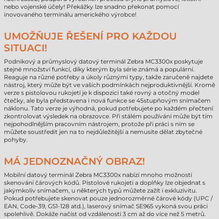
nebo vojenské účely! Překážky lze snadno překonat pomocí
inovovaného terminálu amerického výrobce!
UMOŽŇUJE ŘEŠENÍ PRO KAŽDOU
SITUACI!
Podnikový a průmyslový datový terminál Zebra MC3300x poskytuje
stejné množství funkcí, díky kterým byla série známá a populární.
Reaguje na různé potřeby a úkoly různými typy, takže zaručeně najdete
nástroj, který může být ve vašich podmínkách nejproduktivnější. Kromě
verze s pistolovou rukojetí je k dispozici také rovný a otočný model
čtečky, ale byla představena i nová funkce se 45stupňovým snímačem
náklonu. Tato verze je výhodná, pokud potřebujete po každém přečtení
zkontrolovat výsledek na obrazovce. Při stálém používání může být tím
nejpohodlnějším pracovním nástrojem, protože při práci s ním se
můžete soustředit jen na to nejdůležitější a nemusíte dělat zbytečné
pohyby.
MÁ JEDNOZNAČNÝ OBRAZ!
Mobilní datový terminál Zebra MC3300x nabízí mnoho možností
skenování čárových kódů. Pistolové rukojeti a doplňky lze objednat s
jakýmkoliv snímačem, u některých typů můžete zažít i exkluzivitu.
Pokud potřebujete skenovat pouze jednorozměrné čárové kódy (UPC /
EAN, Code-39, GS1-128 atd.), laserový snímač SE965 vykoná svou práci
spolehlivě. Dokáže načíst od vzdálenosti 3 cm až do více než 5 metrů.