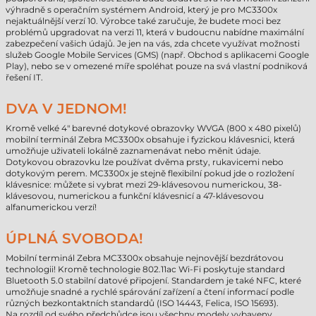
výhradně s operačním systémem Android, který je pro MC3300x
nejaktuálnější verzí 10. Výrobce také zaručuje, že budete moci bez
problémů upgradovat na verzi 11, která v budoucnu nabídne maximální
zabezpečení vašich údajů. Je jen na vás, zda chcete využívat možnosti
služeb Google Mobile Services (GMS) (např. Obchod s aplikacemi Google
Play), nebo se v omezené míře spoléhat pouze na svá vlastní podniková
řešení IT.
DVA V JEDNOM!
Kromě velké 4" barevné dotykové obrazovky WVGA (800 x 480 pixelů)
mobilní terminál Zebra MC3300x obsahuje i fyzickou klávesnici, která
umožňuje uživateli lokálně zaznamenávat nebo měnit údaje.
Dotykovou obrazovku lze používat dvěma prsty, rukavicemi nebo
dotykovým perem. MC3300x je stejně flexibilní pokud jde o rozložení
klávesnice: můžete si vybrat mezi 29-klávesovou numerickou, 38-
klávesovou, numerickou a funkční klávesnicí a 47-klávesovou
alfanumerickou verzí!
ÚPLNÁ SVOBODA!
Mobilní terminál Zebra MC3300x obsahuje nejnovější bezdrátovou
technologii! Kromě technologie 802.11ac Wi-Fi poskytuje standard
Bluetooth 5.0 stabilní datové připojení. Standardem je také NFC, které
umožňuje snadné a rychlé spárování zařízení a čtení informací podle
různých bezkontaktních standardů (ISO 14443, Felica, ISO 15693).
Na rozdíl od svého předchůdce jsou všechny modely vybaveny