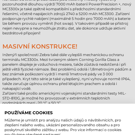
pozoruhodně dlouhou výdrží 7000 mAh baterií PowerPrecision +, nový
MC3300x je také zpětně kompatibilní s předchozími standardními
řešeními, včetně napájecích zdrojů 2740 a 5200 mAh MC3300. Zařízení
podporuje rychlé nabíjení (maximálně 5 hodin pro 7000 mAh) a baterie
lze během provozu vyměnit (hot swap). V takovém případě se přístroj
nejen nevypne a neumožňuje ztrátu dat, ale dokonce udržuje aktivní
bezdrátové připojení!
MASIVNÍ KONSTRUKCE!
Inženýři společnosti Zebra také dále vylepšili mechanickou ochranu
terminálu MC3300x. Mezi tvrzeným sklem Corning Gorilla Glass a
panelem displeje je vzduchová mezera, takže zůstává nedotčená i při
ještě větší fyzické námaze. Bez problémů odolá i 1,8metrovým pádům a
bez známek poškození vydrží i menší 1metrové pády ve 3 000
případech. Kryt této série je také vylepšený, nyní vyhovuje normě IP64,
takže zaručuje úplnou ochranu před létajícím prachem a odolá i
nakapající vodě.
Zařízení také prošlo americkými vojenskými standardními testy MIL-
STD-810G, je možné ho provozovat v extrémních teplotních
podmínkách mezi -20 °C a 50 °C.
POUŽÍVÁME COOKIES
MOTOROLA/SYMBOL MC3300 VS. ZEBRA
Můžeme je umístit pro analýzu našich údajů o návštěvnících, pro
MC3300X
zlepšení našeho webu, ukázání personalizovaného obsahu a pro
poskytnutí skvělého zážitku z webu. Pro více informací o cookies
Nový procesor:
8jádrový procesor Qualcomm 2,2 GHz poskytuje
používáme otevřené nastavení.