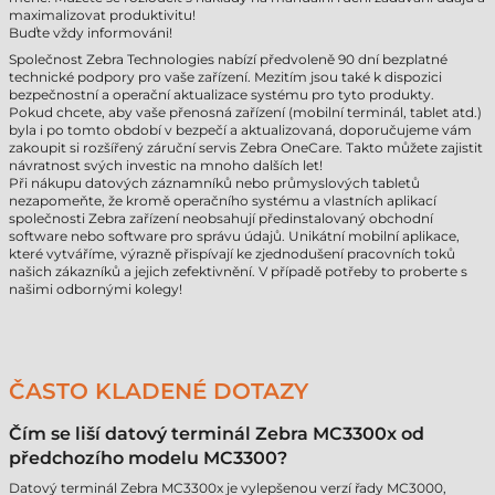
maximalizovat produktivitu!
Buďte vždy informováni!
Společnost Zebra Technologies nabízí předvoleně 90 dní bezplatné
technické podpory pro vaše zařízení. Mezitím jsou také k dispozici
bezpečnostní a operační aktualizace systému pro tyto produkty.
Pokud chcete, aby vaše přenosná zařízení (mobilní terminál, tablet atd.)
byla i po tomto období v bezpečí a aktualizovaná, doporučujeme vám
zakoupit si rozšířený záruční servis Zebra OneCare. Takto můžete zajistit
návratnost svých investic na mnoho dalších let!
Při nákupu datových záznamníků nebo průmyslových tabletů
nezapomeňte, že kromě operačního systému a vlastních aplikací
společnosti Zebra zařízení neobsahují předinstalovaný obchodní
software nebo software pro správu údajů. Unikátní mobilní aplikace,
které vytváříme, výrazně přispívají ke zjednodušení pracovních toků
našich zákazníků a jejich zefektivnění. V případě potřeby to proberte s
našimi odbornými kolegy!
ČASTO KLADENÉ DOTAZY
Čím se liší datový terminál Zebra MC3300x od
předchozího modelu MC3300?
Datový terminál Zebra MC3300x je vylepšenou verzí řady MC3000,