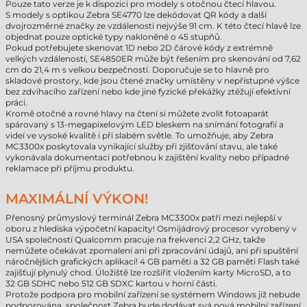
Pouze tato verze je k dispozici pro modely s otočnou čtecí hlavou.
S modely s optikou Zebra SE4770 lze dekódovat QR kódy a další
dvojrozměrné značky ze vzdálenosti nejvýše 91 cm. K této čtecí hlavě lze
objednat pouze optické typy nakloněné o 45 stupňů.
Pokud potřebujete skenovat 1D nebo 2D čárové kódy z extrémně
velkých vzdáleností, SE4850ER může být řešením pro skenování od 7,62
cm do 21,4 m s velkou bezpečností. Doporučuje se to hlavně pro
skladové prostory, kde jsou čtené značky umístěny v nepřístupné výšce
bez zdvihacího zařízení nebo kde jiné fyzické překážky ztěžují efektivní
práci.
Kromě otočné a rovné hlavy na čtení si můžete zvolit fotoaparát
spárovaný s 13-megapixelovým LED bleskem na snímání fotografií a
videí ve vysoké kvalitě i při slabém světle. To umožňuje, aby Zebra
MC3300x poskytovala vynikající služby při zjišťování stavu, ale také
vykonávala dokumentaci potřebnou k zajištění kvality nebo případné
reklamace při příjmu produktu.
MAXIMÁLNÍ VÝKON!
Přenosný průmyslový terminál Zebra MC3300x patří mezi nejlepší v
oboru z hlediska výpočetní kapacity! Osmijádrový procesor vyrobený v
USA společností Qualcomm pracuje na frekvenci 2,2 GHz, takže
nemůžete očekávat zpomalení ani při zpracování údajů, ani při spuštění
náročnějších grafických aplikací! 4 GB paměti a 32 GB paměti Flash také
zajišťují plynulý chod. Úložiště lze rozšířit vložením karty MicroSD, a to
32 GB SDHC nebo 512 GB SDXC kartou v horní části.
Protože podpora pro mobilní zařízení se systémem Windows již nebude
podporována, společnost Zebra bude dodávat svá nová mobilní zařízení