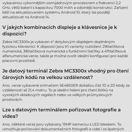
vybavenou výkonnějším osmijádrovým procesorem s frekvencí 2,2
GHz, větší baterií s kapacitou 7000 mAh a odolnější konstrukcí. Zařízení
běží na aktualizovaném systému Android 10, který lze později
aktualizovat na Android 14.
V jakých kombinacích displeje a klávesnice je k
dispozici?
Zebra MC3300x je vybaven 4" dotykovým displejem doplněným
fyzickou klávesnicí. K dispozici jsou tři varianty rozložení: 29tlačítková
numerická, 38tlačítková numerická s funkčními tlačítky a 47tlačítková
alfanumerická verze, takže je možné zvolit ideální konfiguraci pro každé
pracovní prostředí.
Je datový terminál Zebra MC3300x vhodný pro čtení
čárových kódů na velkou vzdálenost?
Ano, verze vybavené snímačem SE4850ER dokážou číst 1D a 2D kódy ze
vzdálenosti až 21,4 metru. To je ideální řešení pro čtení štítků na
vysokých skladových regálech nebo ve velkých průmyslových
prostorách.
Lze s datovým terminálem pořizovat fotografie a
videa?
Ano, některé verze jsou vybaveny 13MP kamerou s LED bleskem. To
umožňuje pořizování dokumentačních fotografií a videí i za špatných