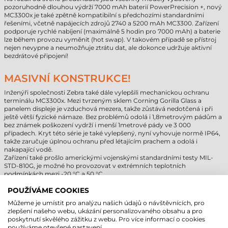
pozoruhodně dlouhou výdrží 7000 mAh baterií PowerPrecision +, nový
MC3300x je také zpětně kompatibilní s předchozími standardními
řešeními, včetně napájecích zdrojů 2740 a 5200 mAh MC3300. Zařízení
podporuje rychlé nabíjení (maximálně 5 hodin pro 7000 mAh) a baterie
lze během provozu vyměnit (hot swap). V takovém případě se přístroj
nejen nevypne a neumožňuje ztrátu dat, ale dokonce udržuje aktivní
bezdrátové připojení!
MASIVNÍ KONSTRUKCE!
Inženýři společnosti Zebra také dále vylepšili mechanickou ochranu
terminálu MC3300x. Mezi tvrzeným sklem Corning Gorilla Glass a
panelem displeje je vzduchová mezera, takže zůstává nedotčená i při
ještě větší fyzické námaze. Bez problémů odolá i 1,8metrovým pádům a
bez známek poškození vydrží i menší 1metrové pády ve 3 000
případech. Kryt této série je také vylepšený, nyní vyhovuje normě IP64,
takže zaručuje úplnou ochranu před létajícím prachem a odolá i
nakapající vodě.
Zařízení také prošlo americkými vojenskými standardními testy MIL-
STD-810G, je možné ho provozovat v extrémních teplotních
podmínkách mezi -20 °C a 50 °C.
POUŽÍVÁME COOKIES
MOTOROLA/SYMBOL MC3300 VS. ZEBRA
Můžeme je umístit pro analýzu našich údajů o návštěvnících, pro
MC3300X
zlepšení našeho webu, ukázání personalizovaného obsahu a pro
poskytnutí skvělého zážitku z webu. Pro více informací o cookies
Nový procesor:
8jádrový procesor Qualcomm 2,2 GHz poskytuje
používáme otevřené nastavení.