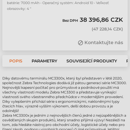
batérie: 7000 mAh • Operačný systém: Android 10 • Veľkosť
obrazovky: 4 "
38 396,86 CZK
Bez DPH
(
47 228,14 CZK
)
Kontaktujte nás
POPIS
PARAMETRY
SOUVISEJÍCÍ PRODUKTY
P
Díky datovému terminálu MC3300x, který byl představen v létě 2020,
společnost Zebra Technologies dodává již pátou generaci série MC3000.
Nejnovější kapesní počítač pro průmyslové a podnikové použití má
všechny vlastnosti modelu Zebra MC3300 a představuje vynikající
vlastnosti svého všestranného předchůdce v modernějším provedení.
Díky vylepšením přichází série s ergonomickými, nakloněnými typy
čtecích hlav, výrazně vyšším výkonem, delší dobou provozu a je
odolnější!
Zebra MC3300x je jedním z nejnovějších členů jedné z nejúspěšnějších a
osvědčených skupin produktů, který snadno přijímá výzvy! Nezáleží na
tom, zda hledáte nástroj pro obchodní účely, logistické účely nebo pro
řízení zásob, podporu výrobních procesů či jiné průmyslové, letištní