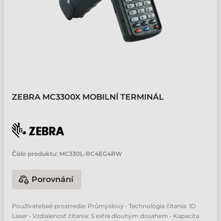
ZEBRA MC3300X MOBILNÍ TERMINÁL
Číslo produktu:
MC330L-RC4EG4RW
Porovnání
Používateľské prostredie: Průmyslový • Technológia čítania: 1D
Laser • Vzdialenosť čítania: S extra dlouhým dosahem • Kapacita