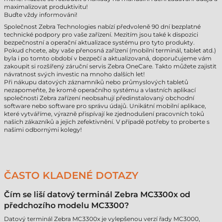
maximalizovat produktivitu!
Buďte vždy informováni!
Společnost Zebra Technologies nabízí předvoleně 90 dní bezplatné
technické podpory pro vaše zařízení. Mezitím jsou také k dispozici
bezpečnostní a operační aktualizace systému pro tyto produkty.
Pokud chcete, aby vaše přenosná zařízení (mobilní terminál, tablet atd.)
byla i po tomto období v bezpečí a aktualizovaná, doporučujeme vám
zakoupit si rozšířený záruční servis Zebra OneCare. Takto můžete zajistit
návratnost svých investic na mnoho dalších let!
Při nákupu datových záznamníků nebo průmyslových tabletů
nezapomeňte, že kromě operačního systému a vlastních aplikací
společnosti Zebra zařízení neobsahují předinstalovaný obchodní
software nebo software pro správu údajů. Unikátní mobilní aplikace,
které vytváříme, výrazně přispívají ke zjednodušení pracovních toků
našich zákazníků a jejich zefektivnění. V případě potřeby to proberte s
našimi odbornými kolegy!
ČASTO KLADENÉ DOTAZY
Čím se liší datový terminál Zebra MC3300x od
předchozího modelu MC3300?
Datový terminál Zebra MC3300x je vylepšenou verzí řady MC3000,