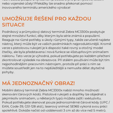
nebo vojenské účely! Překážky lze snadno překonat pomocí
inovovaného terminálu amerického výrobce!
UMOŽŇUJE ŘEŠENÍ PRO KAŽDOU
SITUACI!
Podnikový a průmyslový datový terminál Zebra MC3300x poskytuje
stejné množství funkcí, díky kterým byla série známá a populární.
Reaguje na různé potřeby a úkoly různými typy, takže zaručeně najdete
nástroj, který může být ve vašich podmínkách nejproduktivnější. Kromě
verze s pistolovou rukojetí je k dispozici také rovný a otočný model
čtečky, ale byla představena i nová funkce se 45stupňovým snímačem
náklonu. Tato verze je výhodná, pokud potřebujete po každém přečtení
zkontrolovat výsledek na obrazovce. Při stálém používání může být tím
nejpohodlnějším pracovním nástrojem, protože při práci s ním se
můžete soustředit jen na to nejdůležitější a nemusíte dělat zbytečné
pohyby.
MÁ JEDNOZNAČNÝ OBRAZ!
Mobilní datový terminál Zebra MC3300x nabízí mnoho možností
skenování čárových kódů. Pistolové rukojeti a doplňky lze objednat s
jakýmkoliv snímačem, u některých typů můžete zažít i exkluzivitu.
Pokud potřebujete skenovat pouze jednorozměrné čárové kódy (UPC /
EAN, Code-39, GS1-128 atd.), laserový snímač SE965 vykoná svou práci
spolehlivě. Dokáže načíst od vzdálenosti 3 cm až do více než 5 metrů.