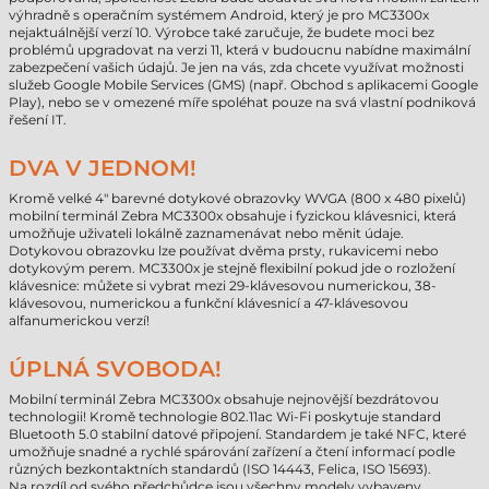
výhradně s operačním systémem Android, který je pro MC3300x
nejaktuálnější verzí 10. Výrobce také zaručuje, že budete moci bez
problémů upgradovat na verzi 11, která v budoucnu nabídne maximální
zabezpečení vašich údajů. Je jen na vás, zda chcete využívat možnosti
služeb Google Mobile Services (GMS) (např. Obchod s aplikacemi Google
Play), nebo se v omezené míře spoléhat pouze na svá vlastní podniková
řešení IT.
DVA V JEDNOM!
Kromě velké 4" barevné dotykové obrazovky WVGA (800 x 480 pixelů)
mobilní terminál Zebra MC3300x obsahuje i fyzickou klávesnici, která
umožňuje uživateli lokálně zaznamenávat nebo měnit údaje.
Dotykovou obrazovku lze používat dvěma prsty, rukavicemi nebo
dotykovým perem. MC3300x je stejně flexibilní pokud jde o rozložení
klávesnice: můžete si vybrat mezi 29-klávesovou numerickou, 38-
klávesovou, numerickou a funkční klávesnicí a 47-klávesovou
alfanumerickou verzí!
ÚPLNÁ SVOBODA!
Mobilní terminál Zebra MC3300x obsahuje nejnovější bezdrátovou
technologii! Kromě technologie 802.11ac Wi-Fi poskytuje standard
Bluetooth 5.0 stabilní datové připojení. Standardem je také NFC, které
umožňuje snadné a rychlé spárování zařízení a čtení informací podle
různých bezkontaktních standardů (ISO 14443, Felica, ISO 15693).
Na rozdíl od svého předchůdce jsou všechny modely vybaveny