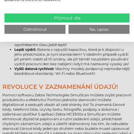
modernější platformu nejlepšího výkonu s víceletou zárukou.
Větší úložný prostor:
Místo 16 GB je k dispozici již 32 GB úložiště,
které lze rozšířit až na půl TB pomocí paměťové karty!
Android 10:
Model Zebra MC3300x přichází s nejnovějším
Přijmout vše
operačním systémem společnosti Google, který lze později
inovovat na verzi 11, takže si můžete být jisti, že zařízení
Odmítnout
Ne, uprav
nezestárne!
Masivnější kryt zařízení:
Výrobce pokročil v inovaci odolnosti
proti nárazu, díky čemuž je nejnovější přírůstek do série (kryt)
opotřebením času ještě lepší!
Lepší výdrž:
Baterie s nejvyšší kapacitou, která je k dispozici u
jeho předchůdce, je nyní standardem! V ideálním případě vydrží
při plném nabití až tři směny, ale při téměř neustálém používání
vydrží pracovní den bez nabíjení i když má nastavený vysoký jas!
Vyšší datová rychlost:
Všechny modely podporují nejmodernější
bezdrátové standardy: Wi-Fi nebo Bluetooth!
REVOLUCE V ZAZNAMENÁNÍ ÚDAJŮ!
Pomocí softwaru Zebra Technologies SimulScan můžete zvýšit pracovní
produktivitu a efektivitu! Pomocí jednoho skenování můžete
digitalizovat a seskupit obsah až celé stránky A4! To znamená čárové
kódy, telefonní čísla, úryvky textu, fotografie, podpisy a dokonce i
zaškrtávací políčka! S aplikací Zebra MC3300x a SimulScan můžete
eliminovat zbytečné papírování a ruční zadávání údajů, předcházet
chybným záznamům údajů a ušetřit drahocenný čas tím, že nebudete
skenovat čárové kódy jeden po druhém nebo budete muset opravovat
méně! Můžete se rozloučit s náklady na manuální ruční zadávání údajů a