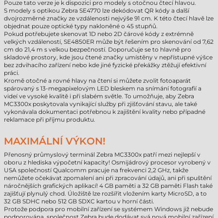
Pouze tato verze je k dispozici pro modely s otočnou čtecí hlavou.
S modely s optikou Zebra SE4770 lze dekódovat QR kódy a další
dvojrozměrné značky ze vzdálenosti nejvýše 91 cm. K této čtecí hlavě lze
objednat pouze optické typy nakloněné o 45 stupňů.
Pokud potřebujete skenovat 1D nebo 2D čárové kódy z extrémně
velkých vzdáleností, SE4850ER může být řešením pro skenování od 7,62
cm do 21,4 m s velkou bezpečností. Doporučuje se to hlavně pro
skladové prostory, kde jsou čtené značky umístěny v nepřístupné výšce
bez zdvihacího zařízení nebo kde jiné fyzické překážky ztěžují efektivní
práci.
Kromě otočné a rovné hlavy na čtení si můžete zvolit fotoaparát
spárovaný s 13-megapixelovým LED bleskem na snímání fotografií a
videí ve vysoké kvalitě i při slabém světle. To umožňuje, aby Zebra
MC3300x poskytovala vynikající služby při zjišťování stavu, ale také
vykonávala dokumentaci potřebnou k zajištění kvality nebo případné
reklamace při příjmu produktu.
MAXIMÁLNÍ VÝKON!
Přenosný průmyslový terminál Zebra MC3300x patří mezi nejlepší v
oboru z hlediska výpočetní kapacity! Osmijádrový procesor vyrobený v
USA společností Qualcomm pracuje na frekvenci 2,2 GHz, takže
nemůžete očekávat zpomalení ani při zpracování údajů, ani při spuštění
náročnějších grafických aplikací! 4 GB paměti a 32 GB paměti Flash také
zajišťují plynulý chod. Úložiště lze rozšířit vložením karty MicroSD, a to
32 GB SDHC nebo 512 GB SDXC kartou v horní části.
Protože podpora pro mobilní zařízení se systémem Windows již nebude
podporována, společnost Zebra bude dodávat svá nová mobilní zařízení