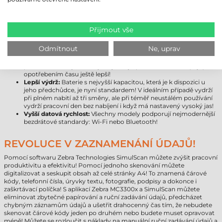
modernější platformu nejlepšího výkonu s víceletou zárukou.
Větší úložný prostor:
Místo 16 GB je k dispozici již 32 GB úložiště,
které lze rozšířit až na půl TB pomocí paměťové karty!
Android 10:
Model Zebra MC3300x přichází s nejnovějším
Přijmout vše
operačním systémem společnosti Google, který lze později
inovovat na verzi 11, takže si můžete být jisti, že zařízení
Odmítnout
Ne, uprav
nezestárne!
Masivnější kryt zařízení:
Výrobce pokročil v inovaci odolnosti
proti nárazu, díky čemuž je nejnovější přírůstek do série (kryt)
opotřebením času ještě lepší!
Lepší výdrž:
Baterie s nejvyšší kapacitou, která je k dispozici u
jeho předchůdce, je nyní standardem! V ideálním případě vydrží
při plném nabití až tři směny, ale při téměř neustálém používání
vydrží pracovní den bez nabíjení i když má nastavený vysoký jas!
Vyšší datová rychlost:
Všechny modely podporují nejmodernější
bezdrátové standardy: Wi-Fi nebo Bluetooth!
REVOLUCE V ZAZNAMENÁNÍ ÚDAJŮ!
Pomocí softwaru Zebra Technologies SimulScan můžete zvýšit pracovní
produktivitu a efektivitu! Pomocí jednoho skenování můžete
digitalizovat a seskupit obsah až celé stránky A4! To znamená čárové
kódy, telefonní čísla, úryvky textu, fotografie, podpisy a dokonce i
zaškrtávací políčka! S aplikací Zebra MC3300x a SimulScan můžete
eliminovat zbytečné papírování a ruční zadávání údajů, předcházet
chybným záznamům údajů a ušetřit drahocenný čas tím, že nebudete
skenovat čárové kódy jeden po druhém nebo budete muset opravovat
méně! Můžete se rozloučit s náklady na manuální ruční zadávání údajů a