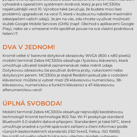
výhradně s operačním systémem Android, který je pro MC3300x
nejaktuálnější verzí 10. Výrobce také zaručuje, že budete moci bez
problémů upgradovat na verzi 11, která v budoucnu nabídne maximální
zabezpečení vašich údajů. Je jen na vás, zda chcete využívat možnosti
služeb Google Mobile Services (GMS) (např. Obchod s aplikacemi Google
Play), nebo se v omezené míře spoléhat pouze na svá vlastní podniková
řešení IT.
DVA V JEDNOM!
Kromě velké 4" barevné dotykové obrazovky WVGA (800 x 480 pixelů)
mobilní terminál Zebra MC3300x obsahuje i fyzickou klávesnici, která
umožňuje uživateli lokálně zaznamenávat nebo měnit údaje.
Dotykovou obrazovku lze používat dvěma prsty, rukavicemi nebo
dotykovým perem. MC3300x je stejně flexibilní pokud jde o rozložení
klávesnice: můžete si vybrat mezi 29-klávesovou numerickou, 38-
klávesovou, numerickou a funkční klávesnicí a 47-klávesovou
alfanumerickou verzí!
ÚPLNÁ SVOBODA!
Mobilní terminál Zebra MC3300x obsahuje nejnovější bezdrátovou
technologii! Kromě technologie 802.11ac Wi-Fi poskytuje standard
Bluetooth 5.0 stabilní datové připojení. Standardem je také NFC, které
umožňuje snadné a rychlé spárování zařízení a čtení informací podle
různých bezkontaktních standardů (ISO 14443, Felica, ISO 15693).
Na rozdíl od svého předchůdce jsou všechny modely vybaveny