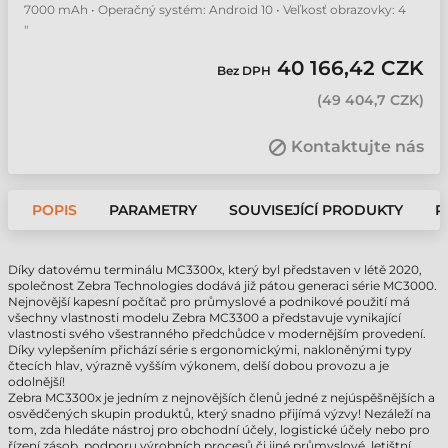
7000 mAh • Operačný systém: Android 10 • Veľkosť obrazovky: 4
"
40 166,42 CZK
Bez DPH
(
49 404,7 CZK
)
Kontaktujte nás
POPIS
PARAMETRY
SOUVISEJÍCÍ PRODUKTY
P
Díky datovému terminálu MC3300x, který byl představen v létě 2020,
společnost Zebra Technologies dodává již pátou generaci série MC3000.
Nejnovější kapesní počítač pro průmyslové a podnikové použití má
všechny vlastnosti modelu Zebra MC3300 a představuje vynikající
vlastnosti svého všestranného předchůdce v modernějším provedení.
Díky vylepšením přichází série s ergonomickými, nakloněnými typy
čtecích hlav, výrazně vyšším výkonem, delší dobou provozu a je
odolnější!
Zebra MC3300x je jedním z nejnovějších členů jedné z nejúspěšnějších a
osvědčených skupin produktů, který snadno přijímá výzvy! Nezáleží na
tom, zda hledáte nástroj pro obchodní účely, logistické účely nebo pro
řízení zásob, podporu výrobních procesů či jiné průmyslové, letištní