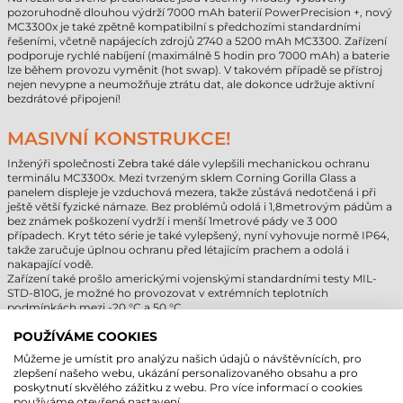
pozoruhodně dlouhou výdrží 7000 mAh baterií PowerPrecision +, nový
MC3300x je také zpětně kompatibilní s předchozími standardními
řešeními, včetně napájecích zdrojů 2740 a 5200 mAh MC3300. Zařízení
podporuje rychlé nabíjení (maximálně 5 hodin pro 7000 mAh) a baterie
lze během provozu vyměnit (hot swap). V takovém případě se přístroj
nejen nevypne a neumožňuje ztrátu dat, ale dokonce udržuje aktivní
bezdrátové připojení!
MASIVNÍ KONSTRUKCE!
Inženýři společnosti Zebra také dále vylepšili mechanickou ochranu
terminálu MC3300x. Mezi tvrzeným sklem Corning Gorilla Glass a
panelem displeje je vzduchová mezera, takže zůstává nedotčená i při
ještě větší fyzické námaze. Bez problémů odolá i 1,8metrovým pádům a
bez známek poškození vydrží i menší 1metrové pády ve 3 000
případech. Kryt této série je také vylepšený, nyní vyhovuje normě IP64,
takže zaručuje úplnou ochranu před létajícím prachem a odolá i
nakapající vodě.
Zařízení také prošlo americkými vojenskými standardními testy MIL-
STD-810G, je možné ho provozovat v extrémních teplotních
podmínkách mezi -20 °C a 50 °C.
POUŽÍVÁME COOKIES
MOTOROLA/SYMBOL MC3300 VS. ZEBRA
Můžeme je umístit pro analýzu našich údajů o návštěvnících, pro
MC3300X
zlepšení našeho webu, ukázání personalizovaného obsahu a pro
poskytnutí skvělého zážitku z webu. Pro více informací o cookies
Nový procesor:
8jádrový procesor Qualcomm 2,2 GHz poskytuje
používáme otevřené nastavení.