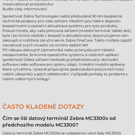
maximalizovat produktivitu!
Buďte vždy informováni!
Společnost Zebra Technologies nabízí předvoleně 90 dní bezplatné
technické podpory pro vaše zařízení. Mezitím jsou také k dispozici
bezpečnostní a operační aktualizace systému pro tyto produkty.
Pokud chcete, aby vaše přenosná zařízení (mobilní terminál, tablet atd.)
byla i po tomto období v bezpečí a aktualizovaná, doporučujeme vám
zakoupit si rozšířený záruční servis Zebra OneCare. Takto můžete zajistit
návratnost svých investic na mnoho dalších let!
Při nákupu datových záznamníků nebo průmyslových tabletů
nezapomeňte, že kromě operačního systému a vlastních aplikací
společnosti Zebra zařízení neobsahují předinstalovaný obchodní
software nebo software pro správu údajů. Unikátní mobilní aplikace,
které vytváříme, výrazně přispívají ke zjednodušení pracovních toků
našich zákazníků a jejich zefektivnění. V případě potřeby to proberte s
našimi odbornými kolegy!
ČASTO KLADENÉ DOTAZY
Čím se liší datový terminál Zebra MC3300x od
předchozího modelu MC3300?
Datový terminál Zebra MC3300x je vylepšenou verzí řady MC3000,