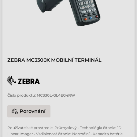
ZEBRA MC3300X MOBILNÍ TERMINÁL
Číslo produktu:
MC330L-GL4EG4RW
Porovnání
Používateľské prostredie: Průmyslový • Technológia čítania: 1D
Linear Imager • Vzdialenosť čítania: Normální • Kapacita batérie: