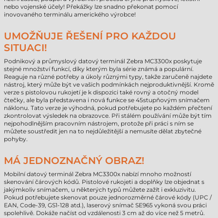
nebo vojenské účely! Překážky lze snadno překonat pomocí
inovovaného terminálu amerického výrobce!
UMOŽŇUJE ŘEŠENÍ PRO KAŽDOU
SITUACI!
Podnikový a průmyslový datový terminál Zebra MC3300x poskytuje
stejné množství funkcí, díky kterým byla série známá a populární.
Reaguje na různé potřeby a úkoly různými typy, takže zaručeně najdete
nástroj, který může být ve vašich podmínkách nejproduktivnější. Kromě
verze s pistolovou rukojetí je k dispozici také rovný a otočný model
čtečky, ale byla představena i nová funkce se 45stupňovým snímačem
náklonu. Tato verze je výhodná, pokud potřebujete po každém přečtení
zkontrolovat výsledek na obrazovce. Při stálém používání může být tím
nejpohodlnějším pracovním nástrojem, protože při práci s ním se
můžete soustředit jen na to nejdůležitější a nemusíte dělat zbytečné
pohyby.
MÁ JEDNOZNAČNÝ OBRAZ!
Mobilní datový terminál Zebra MC3300x nabízí mnoho možností
skenování čárových kódů. Pistolové rukojeti a doplňky lze objednat s
jakýmkoliv snímačem, u některých typů můžete zažít i exkluzivitu.
Pokud potřebujete skenovat pouze jednorozměrné čárové kódy (UPC /
EAN, Code-39, GS1-128 atd.), laserový snímač SE965 vykoná svou práci
spolehlivě. Dokáže načíst od vzdálenosti 3 cm až do více než 5 metrů.