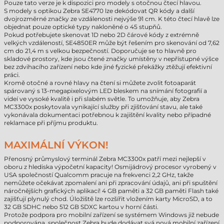
Pouze tato verze je k dispozici pro modely s otočnou čtecí hlavou.
S modely s optikou Zebra SE4770 lze dekódovat QR kódy a další
dvojrozměrné značky ze vzdálenosti nejvýše 91 cm. K této čtecí hlavě lze
objednat pouze optické typy nakloněné o 45 stupňů.
Pokud potřebujete skenovat 1D nebo 2D čárové kódy z extrémně
velkých vzdáleností, SE4850ER může být řešením pro skenování od 7,62
cm do 21,4 m s velkou bezpečností. Doporučuje se to hlavně pro
skladové prostory, kde jsou čtené značky umístěny v nepřístupné výšce
bez zdvihacího zařízení nebo kde jiné fyzické překážky ztěžují efektivní
práci.
Kromě otočné a rovné hlavy na čtení si můžete zvolit fotoaparát
spárovaný s 13-megapixelovým LED bleskem na snímání fotografií a
videí ve vysoké kvalitě i při slabém světle. To umožňuje, aby Zebra
MC3300x poskytovala vynikající služby při zjišťování stavu, ale také
vykonávala dokumentaci potřebnou k zajištění kvality nebo případné
reklamace při příjmu produktu.
MAXIMÁLNÍ VÝKON!
Přenosný průmyslový terminál Zebra MC3300x patří mezi nejlepší v
oboru z hlediska výpočetní kapacity! Osmijádrový procesor vyrobený v
USA společností Qualcomm pracuje na frekvenci 2,2 GHz, takže
nemůžete očekávat zpomalení ani při zpracování údajů, ani při spuštění
náročnějších grafických aplikací! 4 GB paměti a 32 GB paměti Flash také
zajišťují plynulý chod. Úložiště lze rozšířit vložením karty MicroSD, a to
32 GB SDHC nebo 512 GB SDXC kartou v horní části.
Protože podpora pro mobilní zařízení se systémem Windows již nebude
podporována, společnost Zebra bude dodávat svá nová mobilní zařízení