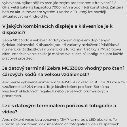
vybavenou výkonnějším osmijádrovým procesorem s frekvencí 2,2
GHz, větší baterií s kapacitou 7000 mAh a odolnější konstrukcí. Zařízení
běží na aktualizovaném systému Android 10, který lze později
aktualizovat na Android 14.
V jakých kombinacích displeje a klávesnice je k
dispozici?
Zebra MC3300x je vybaven 4" dotykovým displejem doplněným
fyzickou klávesnicí. K dispozici jsou tři varianty rozložení: 29tlačítková
numerická, 38tlačítková numerická s funkčními tlačítky a 47tlačítková
alfanumerická verze, takže je možné zvolit ideální konfiguraci pro každé
pracovní prostředí.
Je datový terminál Zebra MC3300x vhodný pro čtení
čárových kódů na velkou vzdálenost?
Ano, verze vybavené snímačem SE4850ER dokážou číst 1D a 2D kódy ze
vzdálenosti až 21,4 metru. To je ideální řešení pro čtení štítků na
vysokých skladových regálech nebo ve velkých průmyslových
prostorách.
Lze s datovým terminálem pořizovat fotografie a
videa?
Ano, některé verze jsou vybaveny 13MP kamerou s LED bleskem. To
umožňuje pořizování dokumentačních fotografií a videí i za špatných