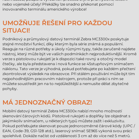
nebo vojenské účely! Překážky lze snadno překonat pomocí
inovovaného terminálu amerického výrobce!
UMOŽŇUJE ŘEŠENÍ PRO KAŽDOU
SITUACI!
Podnikový a průmyslový datový terminál Zebra MC3300x poskytuje
stejné množství funkcí, díky kterým byla série známá a populární.
Reaguje na různé potřeby a úkoly různými typy, takže zaručeně najdete
nástroj, který může být ve vašich podmínkách nejproduktivnější. Kromě
verze s pistolovou rukojetí je k dispozici také rovný a otočný model
čtečky, ale byla představena i nová funkce se 45stupňovým snímačem
náklonu. Tato verze je výhodná, pokud potřebujete po každém přečtení
zkontrolovat výsledek na obrazovce. Při stálém používání může být tím
nejpohodlnějším pracovním nástrojem, protože při práci s ním se
můžete soustředit jen na to nejdůležitější a nemusíte dělat zbytečné
pohyby.
MÁ JEDNOZNAČNÝ OBRAZ!
Mobilní datový terminál Zebra MC3300x nabízí mnoho možností
skenování čárových kódů. Pistolové rukojeti a doplňky lze objednat s
jakýmkoliv snímačem, u některých typů můžete zažít i exkluzivitu.
Pokud potřebujete skenovat pouze jednorozměrné čárové kódy (UPC /
EAN, Code-39, GS1-128 atd.), laserový snímač SE965 vykoná svou práci
spolehlivě. Dokáže načíst od vzdálenosti 3 cm až do více než 5 metrů.