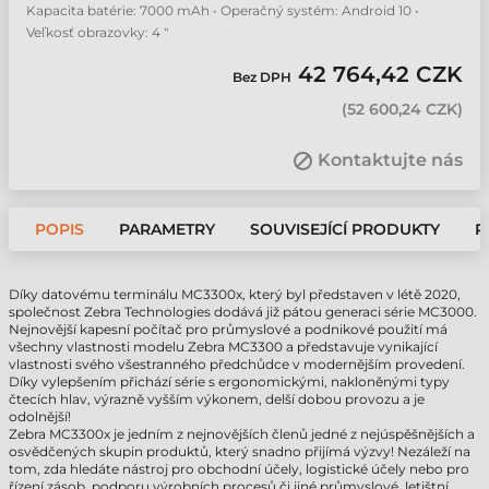
Kapacita batérie: 7000 mAh • Operačný systém: Android 10 •
Veľkosť obrazovky: 4 "
42 764,42 CZK
Bez DPH
(
52 600,24 CZK
)
Kontaktujte nás
POPIS
PARAMETRY
SOUVISEJÍCÍ PRODUKTY
P
Díky datovému terminálu MC3300x, který byl představen v létě 2020,
společnost Zebra Technologies dodává již pátou generaci série MC3000.
Nejnovější kapesní počítač pro průmyslové a podnikové použití má
všechny vlastnosti modelu Zebra MC3300 a představuje vynikající
vlastnosti svého všestranného předchůdce v modernějším provedení.
Díky vylepšením přichází série s ergonomickými, nakloněnými typy
čtecích hlav, výrazně vyšším výkonem, delší dobou provozu a je
odolnější!
Zebra MC3300x je jedním z nejnovějších členů jedné z nejúspěšnějších a
osvědčených skupin produktů, který snadno přijímá výzvy! Nezáleží na
tom, zda hledáte nástroj pro obchodní účely, logistické účely nebo pro
řízení zásob, podporu výrobních procesů či jiné průmyslové, letištní