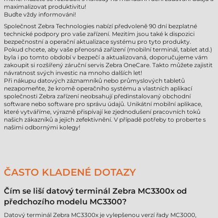
maximalizovat produktivitu!
Buďte vždy informováni!
Společnost Zebra Technologies nabízí předvoleně 90 dní bezplatné
technické podpory pro vaše zařízení. Mezitím jsou také k dispozici
bezpečnostní a operační aktualizace systému pro tyto produkty.
Pokud chcete, aby vaše přenosná zařízení (mobilní terminál, tablet atd.)
byla i po tomto období v bezpečí a aktualizovaná, doporučujeme vám
zakoupit si rozšířený záruční servis Zebra OneCare. Takto můžete zajistit
návratnost svých investic na mnoho dalších let!
Při nákupu datových záznamníků nebo průmyslových tabletů
nezapomeňte, že kromě operačního systému a vlastních aplikací
společnosti Zebra zařízení neobsahují předinstalovaný obchodní
software nebo software pro správu údajů. Unikátní mobilní aplikace,
které vytváříme, výrazně přispívají ke zjednodušení pracovních toků
našich zákazníků a jejich zefektivnění. V případě potřeby to proberte s
našimi odbornými kolegy!
ČASTO KLADENÉ DOTAZY
Čím se liší datový terminál Zebra MC3300x od
předchozího modelu MC3300?
Datový terminál Zebra MC3300x je vylepšenou verzí řady MC3000,