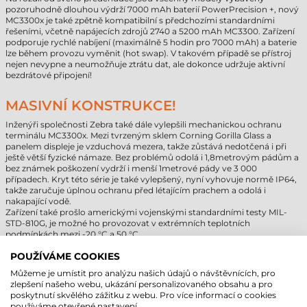
pozoruhodně dlouhou výdrží 7000 mAh baterií PowerPrecision +, nový
MC3300x je také zpětně kompatibilní s předchozími standardními
řešeními, včetně napájecích zdrojů 2740 a 5200 mAh MC3300. Zařízení
podporuje rychlé nabíjení (maximálně 5 hodin pro 7000 mAh) a baterie
lze během provozu vyměnit (hot swap). V takovém případě se přístroj
nejen nevypne a neumožňuje ztrátu dat, ale dokonce udržuje aktivní
bezdrátové připojení!
MASIVNÍ KONSTRUKCE!
Inženýři společnosti Zebra také dále vylepšili mechanickou ochranu
terminálu MC3300x. Mezi tvrzeným sklem Corning Gorilla Glass a
panelem displeje je vzduchová mezera, takže zůstává nedotčená i při
ještě větší fyzické námaze. Bez problémů odolá i 1,8metrovým pádům a
bez známek poškození vydrží i menší 1metrové pády ve 3 000
případech. Kryt této série je také vylepšený, nyní vyhovuje normě IP64,
takže zaručuje úplnou ochranu před létajícím prachem a odolá i
nakapající vodě.
Zařízení také prošlo americkými vojenskými standardními testy MIL-
STD-810G, je možné ho provozovat v extrémních teplotních
podmínkách mezi -20 °C a 50 °C.
POUŽÍVÁME COOKIES
MOTOROLA/SYMBOL MC3300 VS. ZEBRA
Můžeme je umístit pro analýzu našich údajů o návštěvnících, pro
MC3300X
zlepšení našeho webu, ukázání personalizovaného obsahu a pro
poskytnutí skvělého zážitku z webu. Pro více informací o cookies
Nový procesor:
8jádrový procesor Qualcomm 2,2 GHz poskytuje
používáme otevřené nastavení.