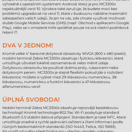
výhradně s operačním systémem Android, který je pro MC3300x
nejaktuálnější verzí 10. Výrobce také zaručuje, že budete moci bez
problémů upgradovat na verzi 11, která v budoucnu nabídne maximální
zabezpečení vašich údajů. Je jen na vás, zda chcete využívat možnosti
služeb Google Mobile Services (GMS) (např. Obchod s aplikacemi Google
Play), nebo se v omezené míře spoléhat pouze na svá vlastní podniková
řešení IT.
DVA V JEDNOM!
Kromě velké 4" barevné dotykové obrazovky WVGA (800 x 480 pixelů)
mobilní terminál Zebra MC3300x obsahuje i fyzickou klávesnici, která
umožňuje uživateli lokálně zaznamenávat nebo měnit údaje.
Dotykovou obrazovku lze používat dvěma prsty, rukavicemi nebo
dotykovým perem. MC3300x je stejně flexibilní pokud jde o rozložení
klávesnice: můžete si vybrat mezi 29-klávesovou numerickou, 38-
klávesovou, numerickou a funkční klávesnicí a 47-klávesovou
alfanumerickou verzí!
ÚPLNÁ SVOBODA!
Mobilní terminál Zebra MC3300x obsahuje nejnovější bezdrátovou
technologii! Kromě technologie 802.11ac Wi-Fi poskytuje standard
Bluetooth 5.0 stabilní datové připojení. Standardem je také NFC, které
umožňuje snadné a rychlé spárování zařízení a čtení informací podle
různých bezkontaktních standardů (ISO 14443, Felica, ISO 15693).
Na rozdíl od svého předchůdce jsou všechny modely vybaveny