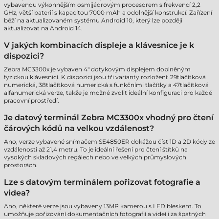
vybavenou výkonnějším osmijádrovým procesorem s frekvencí 2,2
GHz, větší baterií s kapacitou 7000 mAh a odolnější konstrukcí. Zařízení
běží na aktualizovaném systému Android 10, který lze později
aktualizovat na Android 14.
V jakých kombinacích displeje a klávesnice je k
dispozici?
Zebra MC3300x je vybaven 4" dotykovým displejem doplněným
fyzickou klávesnicí. K dispozici jsou tři varianty rozložení: 29tlačítková
numerická, 38tlačítková numerická s funkčními tlačítky a 47tlačítková
alfanumerická verze, takže je možné zvolit ideální konfiguraci pro každé
pracovní prostředí.
Je datový terminál Zebra MC3300x vhodný pro čtení
čárových kódů na velkou vzdálenost?
Ano, verze vybavené snímačem SE4850ER dokážou číst 1D a 2D kódy ze
vzdálenosti až 21,4 metru. To je ideální řešení pro čtení štítků na
vysokých skladových regálech nebo ve velkých průmyslových
prostorách.
Lze s datovým terminálem pořizovat fotografie a
videa?
Ano, některé verze jsou vybaveny 13MP kamerou s LED bleskem. To
umožňuje pořizování dokumentačních fotografií a videí i za špatných