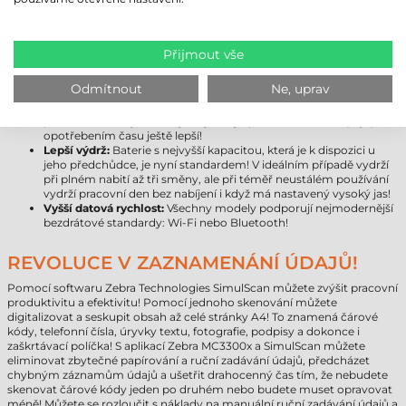
modernější platformu nejlepšího výkonu s víceletou zárukou.
Větší úložný prostor:
Místo 16 GB je k dispozici již 32 GB úložiště,
které lze rozšířit až na půl TB pomocí paměťové karty!
Android 10:
Model Zebra MC3300x přichází s nejnovějším
Přijmout vše
operačním systémem společnosti Google, který lze později
inovovat na verzi 11, takže si můžete být jisti, že zařízení
Odmítnout
Ne, uprav
nezestárne!
Masivnější kryt zařízení:
Výrobce pokročil v inovaci odolnosti
proti nárazu, díky čemuž je nejnovější přírůstek do série (kryt)
opotřebením času ještě lepší!
Lepší výdrž:
Baterie s nejvyšší kapacitou, která je k dispozici u
jeho předchůdce, je nyní standardem! V ideálním případě vydrží
při plném nabití až tři směny, ale při téměř neustálém používání
vydrží pracovní den bez nabíjení i když má nastavený vysoký jas!
Vyšší datová rychlost:
Všechny modely podporují nejmodernější
bezdrátové standardy: Wi-Fi nebo Bluetooth!
REVOLUCE V ZAZNAMENÁNÍ ÚDAJŮ!
Pomocí softwaru Zebra Technologies SimulScan můžete zvýšit pracovní
produktivitu a efektivitu! Pomocí jednoho skenování můžete
digitalizovat a seskupit obsah až celé stránky A4! To znamená čárové
kódy, telefonní čísla, úryvky textu, fotografie, podpisy a dokonce i
zaškrtávací políčka! S aplikací Zebra MC3300x a SimulScan můžete
eliminovat zbytečné papírování a ruční zadávání údajů, předcházet
chybným záznamům údajů a ušetřit drahocenný čas tím, že nebudete
skenovat čárové kódy jeden po druhém nebo budete muset opravovat
méně! Můžete se rozloučit s náklady na manuální ruční zadávání údajů a