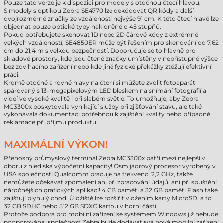
Pouze tato verze je k dispozici pro modely s otočnou čtecí hlavou.
S modely s optikou Zebra SE4770 lze dekódovat QR kódy a další
dvojrozměrné značky ze vzdálenosti nejvýše 91 cm. K této čtecí hlavě lze
objednat pouze optické typy nakloněné o 45 stupňů.
Pokud potřebujete skenovat 1D nebo 2D čárové kódy z extrémně
velkých vzdáleností, SE4850ER může být řešením pro skenování od 7,62
cm do 21,4 m s velkou bezpečností. Doporučuje se to hlavně pro
skladové prostory, kde jsou čtené značky umístěny v nepřístupné výšce
bez zdvihacího zařízení nebo kde jiné fyzické překážky ztěžují efektivní
práci.
Kromě otočné a rovné hlavy na čtení si můžete zvolit fotoaparát
spárovaný s 13-megapixelovým LED bleskem na snímání fotografií a
videí ve vysoké kvalitě i při slabém světle. To umožňuje, aby Zebra
MC3300x poskytovala vynikající služby při zjišťování stavu, ale také
vykonávala dokumentaci potřebnou k zajištění kvality nebo případné
reklamace při příjmu produktu.
MAXIMÁLNÍ VÝKON!
Přenosný průmyslový terminál Zebra MC3300x patří mezi nejlepší v
oboru z hlediska výpočetní kapacity! Osmijádrový procesor vyrobený v
USA společností Qualcomm pracuje na frekvenci 2,2 GHz, takže
nemůžete očekávat zpomalení ani při zpracování údajů, ani při spuštění
náročnějších grafických aplikací! 4 GB paměti a 32 GB paměti Flash také
zajišťují plynulý chod. Úložiště lze rozšířit vložením karty MicroSD, a to
32 GB SDHC nebo 512 GB SDXC kartou v horní části.
Protože podpora pro mobilní zařízení se systémem Windows již nebude
podporována, společnost Zebra bude dodávat svá nová mobilní zařízení