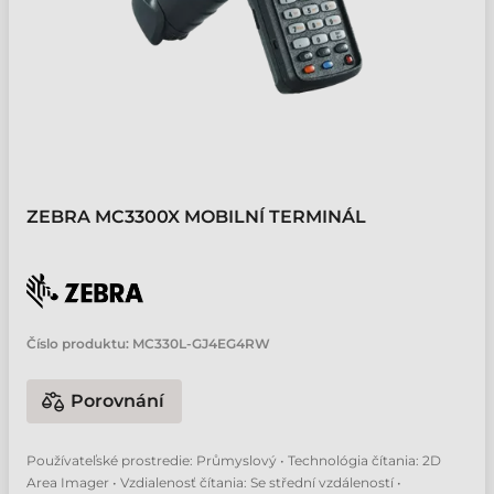
ZEBRA MC3300X MOBILNÍ TERMINÁL
Číslo produktu:
MC330L-GJ4EG4RW
Porovnání
Používateľské prostredie: Průmyslový • Technológia čítania: 2D
Area Imager • Vzdialenosť čítania: Se střední vzdáleností •