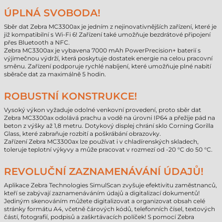
ÚPLNÁ SVOBODA!
Sběr dat Zebra MC3300ax je jedním z nejinovativnějších zařízení, které je
již kompatibilní s Wi-Fi 6! Zařízení také umožňuje bezdrátové připojení
přes Bluetooth a NFC.
Zebra MC3300ax je vybavena 7000 mAh PowerPrecision+ baterií s
výjimečnou výdrží, která poskytuje dostatek energie na celou pracovní
směnu. Zařízení podporuje rychlé nabíjení, které umožňuje plné nabití
sběrače dat za maximálně 5 hodin.
ROBUSTNÍ KONSTRUKCE!
Vysoký výkon vyžaduje odolné venkovní provedení, proto sběr dat
Zebra MC3300ax odolává prachu a vodě na úrovni IP64 a přežije pád na
beton z výšky až 1,8 metru. Dotykový displej chrání sklo Corning Gorilla
Glass, které zabraňuje rozbití a poškrábání obrazovky.
Zařízení Zebra MC3300ax lze používat i v chladírenských skladech,
toleruje teplotní výkyvy a může pracovat v rozmezí od -20 °C do 50 °C.
REVOLUČNÍ ZAZNAMENÁVÁNÍ ÚDAJŮ!
Aplikace Zebra Technologies SimulScan zvyšuje efektivitu zaměstnanců,
kteří se zabývají zaznamenáváním údajů a digitalizací dokumentů!
Jediným skenováním můžete digitalizovat a organizovat obsah celé
stránky formátu A4, včetně čárových kódů, telefonních čísel, textových
částí, fotografií, podpisů a zaškrtávacích políček! S pomocí Zebra