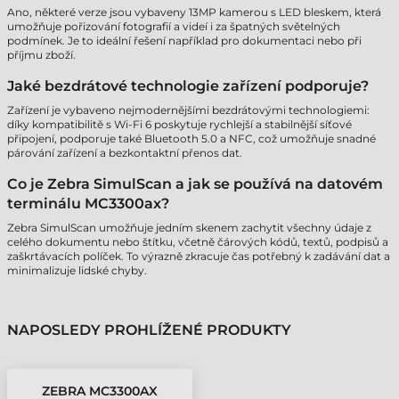
Ano, některé verze jsou vybaveny 13MP kamerou s LED bleskem, která
umožňuje pořizování fotografií a videí i za špatných světelných
podmínek. Je to ideální řešení například pro dokumentaci nebo při
příjmu zboží.
Jaké bezdrátové technologie zařízení podporuje?
Zařízení je vybaveno nejmodernějšími bezdrátovými technologiemi:
díky kompatibilitě s Wi-Fi 6 poskytuje rychlejší a stabilnější síťové
připojení, podporuje také Bluetooth 5.0 a NFC, což umožňuje snadné
párování zařízení a bezkontaktní přenos dat.
Co je Zebra SimulScan a jak se používá na datovém
terminálu MC3300ax?
Zebra SimulScan umožňuje jedním skenem zachytit všechny údaje z
celého dokumentu nebo štítku, včetně čárových kódů, textů, podpisů a
zaškrtávacích políček. To výrazně zkracuje čas potřebný k zadávání dat a
minimalizuje lidské chyby.
NAPOSLEDY PROHLÍŽENÉ PRODUKTY
ZEBRA MC3300AX