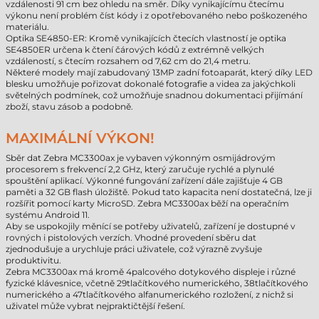
vzdálenosti 91 cm bez ohledu na směr. Díky vynikajícímu čtecímu
výkonu není problém číst kódy i z opotřebovaného nebo poškozeného
materiálu.
Optika SE4850-ER: Kromě vynikajících čtecích vlastností je optika
SE4850ER určena k čtení čárových kódů z extrémně velkých
vzdáleností, s čtecím rozsahem od 7,62 cm do 21,4 metru.
Některé modely mají zabudovaný 13MP zadní fotoaparát, který díky LED
blesku umožňuje pořizovat dokonalé fotografie a videa za jakýchkoli
světelných podmínek, což umožňuje snadnou dokumentaci přijímání
zboží, stavu zásob a podobně.
MAXIMÁLNÍ VÝKON!
Sběr dat Zebra MC3300ax je vybaven výkonným osmijádrovým
procesorem s frekvencí 2,2 GHz, který zaručuje rychlé a plynulé
spouštění aplikací. Výkonné fungování zařízení dále zajišťuje 4 GB
paměti a 32 GB flash úložiště. Pokud tato kapacita není dostatečná, lze ji
rozšířit pomocí karty MicroSD. Zebra MC3300ax běží na operačním
systému Android 11.
Aby se uspokojily měnící se potřeby uživatelů, zařízení je dostupné v
rovných i pistolových verzích. Vhodné provedení sběru dat
zjednodušuje a urychluje práci uživatele, což výrazně zvyšuje
produktivitu.
Zebra MC3300ax má kromě 4palcového dotykového displeje i různé
fyzické klávesnice, včetně 29tlačítkového numerického, 38tlačítkového
numerického a 47tlačítkového alfanumerického rozložení, z nichž si
uživatel může vybrat nejpraktičtější řešení.