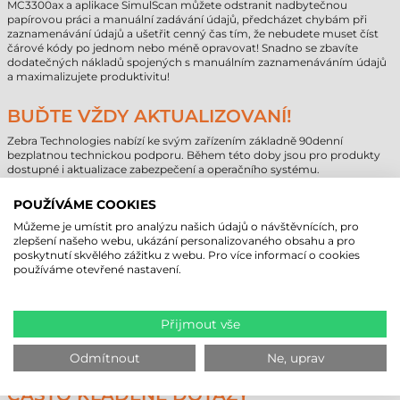
MC3300ax a aplikace SimulScan můžete odstranit nadbytečnou
papírovou práci a manuální zadávání údajů, předcházet chybám při
zaznamenávání údajů a ušetřit cenný čas tím, že nebudete muset číst
čárové kódy po jednom nebo méně opravovat! Snadno se zbavíte
dodatečných nákladů spojených s manuálním zaznamenáváním údajů
a maximalizujete produktivitu!
BUĎTE VŽDY AKTUALIZOVANÍ!
Zebra Technologies nabízí ke svým zařízením základně 90denní
bezplatnou technickou podporu. Během této doby jsou pro produkty
dostupné i aktualizace zabezpečení a operačního systému.
Pokud chcete mít své přenosné zařízení (sběr dat, tablety atd.) v bezpečí
a aktuální i po uplynutí této doby, doporučujeme zakoupit rozšířenou
POUŽÍVÁME COOKIES
záruku Zebra OneCare. Takto můžete zajistit návratnost své investice na
mnoho let!
Můžeme je umístit pro analýzu našich údajů o návštěvnících, pro
Při nákupu sběrače dat nebo průmyslových tabletů vezměte na
zlepšení našeho webu, ukázání personalizovaného obsahu a pro
vědomí, že kromě operačního systému a vlastních aplikací Zebra
poskytnutí skvělého zážitku z webu. Pro více informací o cookies
zařízení neobsahují předinstalovaný software na správu údajů nebo
používáme otevřené nastavení.
podnikový software. Naše vlastní mobilní aplikace výrazně přispívají k
zjednodušení pracovních procesů našich zákazníků a jejich zvýšené
efektivitě. V případě potřeby se poraďte s našimi odbornými kolegy!
Přijmout vše
Odmítnout
Ne, uprav
ČASTO KLADENÉ DOTAZY