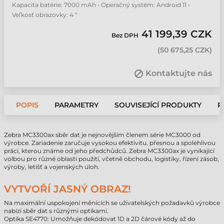
Kapacita batérie: 7000 mAh • Operačný systém: Android 11 •
Veľkosť obrazovky: 4 "
41 199,39 CZK
Bez DPH
(
50 675,25 CZK
)
Kontaktujte nás
POPIS
PARAMETRY
SOUVISEJÍCÍ PRODUKTY
P
Zebra MC3300ax sběr dat je nejnovějším členem série MC3000 od
výrobce. Zariadenie zaručuje vysokou efektivitu, přesnou a spolehlivou
práci, kterou známe od jeho předchůdců. Zebra MC3300ax je vynikající
volbou pro různé oblasti použití, včetně obchodu, logistiky, řízení zásob,
výroby, letišť a vojenských úloh.
VYTVOŘÍ JASNÝ OBRAZ!
Na maximální uspokojení měnících se uživatelských požadavků výrobce
nabízí sběr dat s různými optikami.
Optika SE4770: Umožňuje dekódovat 1D a 2D čárové kódy až do