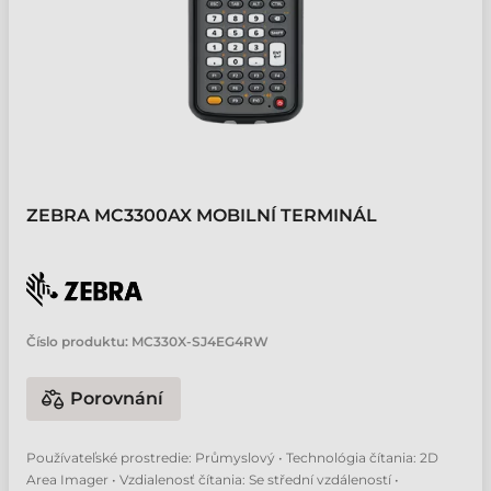
ZEBRA MC3300AX MOBILNÍ TERMINÁL
Číslo produktu:
MC330X-SJ4EG4RW
Porovnání
Používateľské prostredie: Průmyslový • Technológia čítania: 2D
Area Imager • Vzdialenosť čítania: Se střední vzdáleností •