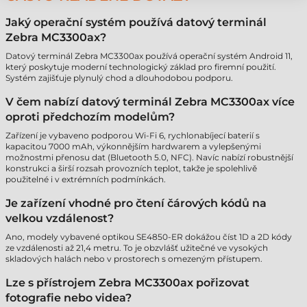
Jaký operační systém používá datový terminál
Zebra MC3300ax?
Datový terminál Zebra MC3300ax používá operační systém Android 11,
který poskytuje moderní technologický základ pro firemní použití.
Systém zajišťuje plynulý chod a dlouhodobou podporu.
V čem nabízí datový terminál Zebra MC3300ax více
oproti předchozím modelům?
Zařízení je vybaveno podporou Wi-Fi 6, rychlonabíjecí baterií s
kapacitou 7000 mAh, výkonnějším hardwarem a vylepšenými
možnostmi přenosu dat (Bluetooth 5.0, NFC). Navíc nabízí robustnější
konstrukci a širší rozsah provozních teplot, takže je spolehlivě
použitelné i v extrémních podmínkách.
Je zařízení vhodné pro čtení čárových kódů na
velkou vzdálenost?
Ano, modely vybavené optikou SE4850-ER dokážou číst 1D a 2D kódy
ze vzdálenosti až 21,4 metru. To je obzvlášť užitečné ve vysokých
skladových halách nebo v prostorech s omezeným přístupem.
Lze s přístrojem Zebra MC3300ax pořizovat
fotografie nebo videa?