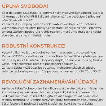
ÚPLNÁ SVOBODA!
Sběr dat Zebra MC3300ax je jedním z nejinovativnějších zařízení, které je
již kompatibilní s Wi-Fi 6! Zařízení také umožňuje bezdrátové připojení
přes Bluetooth a NFC.
Zebra MC3300ax je vybavena 7000 mAh PowerPrecision+ baterií s
výjimečnou výdrží, která poskytuje dostatek energie na celou pracovní
směnu. Zařízení podporuje rychlé nabíjení, které umožňuje plné nabití
sběrače dat za maximálně 5 hodin.
ROBUSTNÍ KONSTRUKCE!
Vysoký výkon vyžaduje odolné venkovní provedení, proto sběr dat
Zebra MC3300ax odolává prachu a vodě na úrovni IP64 a přežije pád na
beton z výšky až 1,8 metru. Dotykový displej chrání sklo Corning Gorilla
Glass, které zabraňuje rozbití a poškrábání obrazovky.
Zařízení Zebra MC3300ax lze používat i v chladírenských skladech,
toleruje teplotní výkyvy a může pracovat v rozmezí od -20 °C do 50 °C.
REVOLUČNÍ ZAZNAMENÁVÁNÍ ÚDAJŮ!
Aplikace Zebra Technologies SimulScan zvyšuje efektivitu zaměstnanců,
kteří se zabývají zaznamenáváním údajů a digitalizací dokumentů!
Jediným skenováním můžete digitalizovat a organizovat obsah celé
stránky formátu A4, včetně čárových kódů, telefonních čísel, textových
částí, fotografií, podpisů a zaškrtávacích políček! S pomocí Zebra