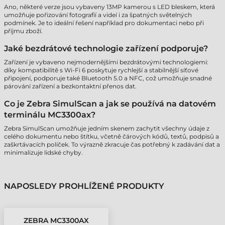
Ano, některé verze jsou vybaveny 13MP kamerou s LED bleskem, která
umožňuje pořizování fotografií a videí i za špatných světelných
podmínek. Je to ideální řešení například pro dokumentaci nebo při
příjmu zboží.
Jaké bezdrátové technologie zařízení podporuje?
Zařízení je vybaveno nejmodernějšími bezdrátovými technologiemi:
díky kompatibilitě s Wi-Fi 6 poskytuje rychlejší a stabilnější síťové
připojení, podporuje také Bluetooth 5.0 a NFC, což umožňuje snadné
párování zařízení a bezkontaktní přenos dat.
Co je Zebra SimulScan a jak se používá na datovém
terminálu MC3300ax?
Zebra SimulScan umožňuje jedním skenem zachytit všechny údaje z
celého dokumentu nebo štítku, včetně čárových kódů, textů, podpisů a
zaškrtávacích políček. To výrazně zkracuje čas potřebný k zadávání dat a
minimalizuje lidské chyby.
NAPOSLEDY PROHLÍŽENÉ PRODUKTY
ZEBRA MC3300AX