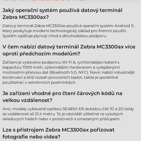
Jaký operační systém používá datový terminál
Zebra MC3300ax?
Datový terminál Zebra MC3300ax používá operační systém Android 11,
který poskytuje moderní technologický základ pro firemní použití.
Systém zajišťuje plynulý chod a dlouhodobou podporu.
V čem nabízí datový terminál Zebra MC3300ax více
oproti předchozím modelům?
Zařízení je vybaveno podporou Wi-Fi 6, rychlonabíjecí baterií s
kapacitou 7000 mAh, výkonnějším hardwarem a vylepšenými
možnostmi přenosu dat (Bluetooth 5.0, NFC). Navíc nabízí robustnější
konstrukci a širší rozsah provozních teplot, takže je spolehlivě
použitelné i v extrémních podmínkách.
Je zařízení vhodné pro čtení čárových kódů na
velkou vzdálenost?
Ano, modely vybavené optikou SE4850-ER dokážou číst 1D a 2D kódy
ze vzdálenosti až 21,4 metru. To je obzvlášť užitečné ve vysokých
skladových halách nebo v prostorech s omezeným přístupem.
Lze s přístrojem Zebra MC3300ax pořizovat
fotografie nebo videa?