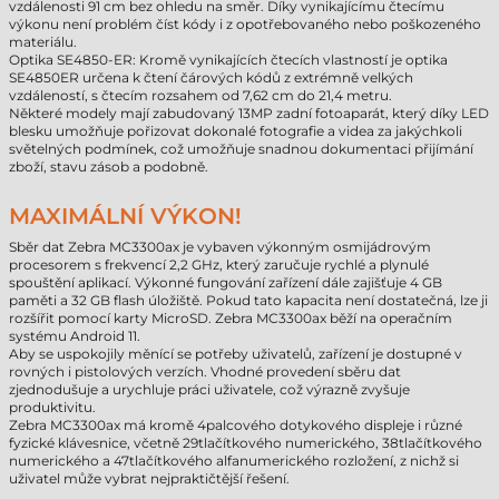
vzdálenosti 91 cm bez ohledu na směr. Díky vynikajícímu čtecímu
výkonu není problém číst kódy i z opotřebovaného nebo poškozeného
materiálu.
Optika SE4850-ER: Kromě vynikajících čtecích vlastností je optika
SE4850ER určena k čtení čárových kódů z extrémně velkých
vzdáleností, s čtecím rozsahem od 7,62 cm do 21,4 metru.
Některé modely mají zabudovaný 13MP zadní fotoaparát, který díky LED
blesku umožňuje pořizovat dokonalé fotografie a videa za jakýchkoli
světelných podmínek, což umožňuje snadnou dokumentaci přijímání
zboží, stavu zásob a podobně.
MAXIMÁLNÍ VÝKON!
Sběr dat Zebra MC3300ax je vybaven výkonným osmijádrovým
procesorem s frekvencí 2,2 GHz, který zaručuje rychlé a plynulé
spouštění aplikací. Výkonné fungování zařízení dále zajišťuje 4 GB
paměti a 32 GB flash úložiště. Pokud tato kapacita není dostatečná, lze ji
rozšířit pomocí karty MicroSD. Zebra MC3300ax běží na operačním
systému Android 11.
Aby se uspokojily měnící se potřeby uživatelů, zařízení je dostupné v
rovných i pistolových verzích. Vhodné provedení sběru dat
zjednodušuje a urychluje práci uživatele, což výrazně zvyšuje
produktivitu.
Zebra MC3300ax má kromě 4palcového dotykového displeje i různé
fyzické klávesnice, včetně 29tlačítkového numerického, 38tlačítkového
numerického a 47tlačítkového alfanumerického rozložení, z nichž si
uživatel může vybrat nejpraktičtější řešení.