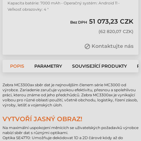
Kapacita batérie: 7000 mAh • Operačný systém: Android 11 •
Veľkosť obrazovky: 4 "
51 073,23 CZK
Bez DPH
(
62 820,07 CZK
)
Kontaktujte nás
POPIS
PARAMETRY
SOUVISEJÍCÍ PRODUKTY
P
Zebra MC3300ax sběr dat je nejnovějším členem série MC3000 od
výrobce. Zariadenie zaručuje vysokou efektivitu, přesnou a spolehlivou
práci, kterou známe od jeho předchůdců. Zebra MC3300ax je vynikající
volbou pro různé oblasti použití, včetně obchodu, logistiky, řízení zásob,
výroby, letišť a vojenských úloh.
VYTVOŘÍ JASNÝ OBRAZ!
Na maximální uspokojení měnících se uživatelských požadavků výrobce
nabízí sběr dat s různými optikami.
Optika SE4770: Umožňuje dekódovat 1D a 2D čárové kódy až do