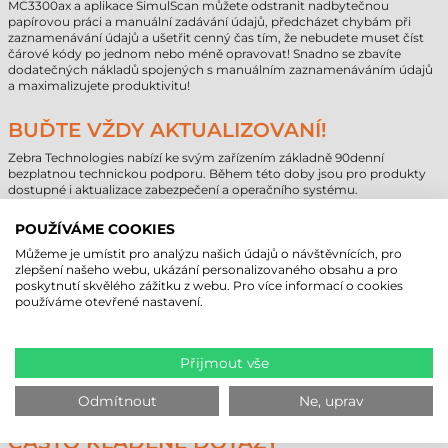
MC3300ax a aplikace SimulScan můžete odstranit nadbytečnou
papírovou práci a manuální zadávání údajů, předcházet chybám při
zaznamenávání údajů a ušetřit cenný čas tím, že nebudete muset číst
čárové kódy po jednom nebo méně opravovat! Snadno se zbavíte
dodatečných nákladů spojených s manuálním zaznamenáváním údajů
a maximalizujete produktivitu!
BUĎTE VŽDY AKTUALIZOVANÍ!
Zebra Technologies nabízí ke svým zařízením základně 90denní
bezplatnou technickou podporu. Během této doby jsou pro produkty
dostupné i aktualizace zabezpečení a operačního systému.
Pokud chcete mít své přenosné zařízení (sběr dat, tablety atd.) v bezpečí
a aktuální i po uplynutí této doby, doporučujeme zakoupit rozšířenou
POUŽÍVÁME COOKIES
záruku Zebra OneCare. Takto můžete zajistit návratnost své investice na
mnoho let!
Můžeme je umístit pro analýzu našich údajů o návštěvnících, pro
Při nákupu sběrače dat nebo průmyslových tabletů vezměte na
zlepšení našeho webu, ukázání personalizovaného obsahu a pro
vědomí, že kromě operačního systému a vlastních aplikací Zebra
poskytnutí skvělého zážitku z webu. Pro více informací o cookies
zařízení neobsahují předinstalovaný software na správu údajů nebo
používáme otevřené nastavení.
podnikový software. Naše vlastní mobilní aplikace výrazně přispívají k
zjednodušení pracovních procesů našich zákazníků a jejich zvýšené
efektivitě. V případě potřeby se poraďte s našimi odbornými kolegy!
Přijmout vše
Odmítnout
Ne, uprav
ČASTO KLADENÉ DOTAZY