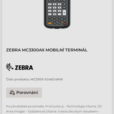
ZEBRA MC3300AX MOBILNÍ TERMINÁL
Číslo produktu:
MC330X-SG4EG4RW
Porovnání
Používateľské prostredie: Průmyslový • Technológia čítania: 2D
Area Imager • Vzdialenosť čítania: S extra dlouhým dosahem •