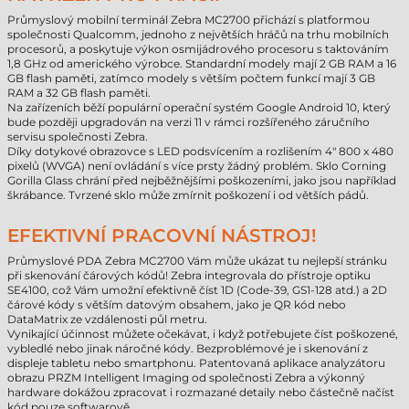
Průmyslový mobilní terminál Zebra MC2700 přichází s platformou
společnosti Qualcomm, jednoho z největších hráčů na trhu mobilních
procesorů, a poskytuje výkon osmijádrového procesoru s taktováním
1,8 GHz od amerického výrobce. Standardní modely mají 2 GB RAM a 16
GB flash paměti, zatímco modely s větším počtem funkcí mají 3 GB
RAM a 32 GB flash paměti.
Na zařízeních běží populární operační systém Google Android 10, který
bude později upgradován na verzi 11 v rámci rozšířeného záručního
servisu společnosti Zebra.
Díky dotykové obrazovce s LED podsvícením a rozlišením 4" 800 x 480
pixelů (WVGA) není ovládání s více prsty žádný problém. Sklo Corning
Gorilla Glass chrání před nejběžnějšími poškozeními, jako jsou například
škrábance. Tvrzené sklo může zmírnit poškození i od větších pádů.
EFEKTIVNÍ PRACOVNÍ NÁSTROJ!
Průmyslové PDA Zebra MC2700 Vám může ukázat tu nejlepší stránku
při skenování čárových kódů! Zebra integrovala do přístroje optiku
SE4100, což Vám umožní efektivně číst 1D (Code-39, GS1-128 atd.) a 2D
čárové kódy s větším datovým obsahem, jako je QR kód nebo
DataMatrix ze vzdálenosti půl metru.
Vynikající účinnost můžete očekávat, i když potřebujete číst poškozené,
vybledlé nebo jinak náročné kódy. Bezproblémové je i skenování z
displeje tabletu nebo smartphonu. Patentovaná aplikace analyzátoru
obrazu PRZM Intelligent Imaging od společnosti Zebra a výkonný
hardware dokážou zpracovat i rozmazané detaily nebo částečně načíst
kód pouze softwarově.