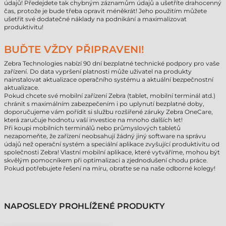
údajů! Předejdete tak chybným záznamům údajů a ušetříte drahocenný
čas, protože je bude třeba opravit méněkrát! Jeho použitím můžete
ušetřit své dodatečné náklady na podnikání a maximalizovat
produktivitu!
BUĎTE VŽDY PŘIPRAVENI!
Zebra Technologies nabízí 90 dní bezplatné technické podpory pro vaše
zařízení. Do data vypršení platnosti může uživatel na produkty
nainstalovat aktualizace operačního systému a aktuální bezpečnostní
aktualizace.
Pokud chcete své mobilní zařízení Zebra (tablet, mobilní terminál atd.)
chránit s maximálním zabezpečením i po uplynutí bezplatné doby,
doporučujeme vám pořídit si službu rozšířené záruky Zebra OneCare,
která zaručuje hodnotu vaší investice na mnoho dalších let!
Při koupi mobilních terminálů nebo průmyslových tabletů
nezapomeňte, že zařízení neobsahují žádný jiný software na správu
údajů než operační systém a speciální aplikace zvyšující produktivitu od
společnosti Zebra! Vlastní mobilní aplikace, které vytváříme, mohou být
skvělým pomocníkem při optimalizaci a zjednodušení chodu práce.
Pokud potřebujete řešení na míru, obraťte se na naše odborné kolegy!
NAPOSLEDY PROHLÍŽENÉ PRODUKTY