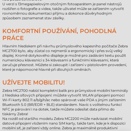
U verzí s 13megapixelovým otočným fotoaparátem je panel nástrojů
rozšířen o fotografie a videa, takže uživatel může se zařízením vytvořit
rovnoměrnou dokumentaci příjmu a dokonce důvěryhodným
způsobem zaznamenat stav zásilky.
KOMFORTNÍ POUŽÍVÁNÍ, POHODLNÁ
PRÁCE
Hlavním hlediskem při návrhu průmyslového kapesního počítače Zebra
MC2700 bylo, aby zůstal co nejmenší a ergonomický i přes svůj velký
displej. Kromě dotykového displeje je možné pro zadávání textu použít
numerickou klávesnici s 34 klávesami a funkčními klávesami, která
zaručuje přesnost. Můžete si zakoupit i zařízení v pistolovém provedení,
které je nápomocné hlavně při dlouhých směnách.
UŽÍVEJTE MOBILITU!
Zebra MC2700 nabízí kompletní balík pro průmyslové mobilní terminály
z hlediska síťových připojení: můžete vytvořit WLAN připojení pomocí
Wi-Fi karty 802.11 a/b/g/n/ac nebo spárovat vaše PDA s jiným zařízením
Bluetooth 5.0 (BR/EDR + BLE) standardem. Navíc s volitelnou funkcí
NFC je párování i na dotek, takže můžete odesílat data přímo do
tiskárny Zebra!
Na rozdíl od staršího modelu Zebra MC2200 může nadviazat mobilní
datové připojení vložením nano SIM karty, takže tam, kde je k dispozici
mobilní síť, je zařízení vždy online. Zebra je maximálně produktivní