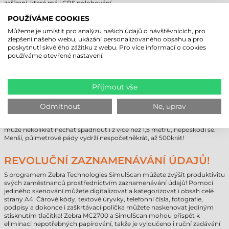
zařízení, které má i GPS polohování.
Dosah přenosného průmyslového terminálu Zebra MC2700 není
POUŽÍVÁME COOKIES
omezen jeho baterií, vydrží až 16,5 hodiny i se standardní lithiovou-
ionovou baterií PowerPrecision 3 500 mAh. S verzí 4900 mAh, která je k
Můžeme je umístit pro analýzu našich údajů o návštěvnících, pro
dispozici jako příslušenství, vydrží až 23 hodin provozu!
zlepšení našeho webu, ukázání personalizovaného obsahu a pro
poskytnutí skvělého zážitku z webu. Pro více informací o cookies
používáme otevřené nastavení.
ZVLÁDNE TRÉNINK!
Kryt průmyslového mobilního terminálu Zebra MC2700 Vás připraví i na
ty nejnáročnější úkoly. Těsnění IP65 poskytují úplnou ochranu před
Přijmout vše
prachem, nemusíte se však obávat ani vody, která by mohla vtéci do
jednotky. Sada testů provedených podle amerického vojenského
standardu MIL-STD 810G zajišťuje, že zařízení obstojí i v extrémních
Odmítnout
Ne, uprav
podmínkách.
MC2700 zůstane funkční i v chladírenském skladu při -20 °C. Uživatel ho
může několikrát nechat spadnout i z více než 1,5 metru, nepoškodí se.
Menší, půlmetrové pády vydrží nespočetněkrát, až 500krát!
REVOLUČNÍ ZAZNAMENÁVÁNÍ ÚDAJŮ!
S programem Zebra Technologies SimulScan můžete zvýšit produktivitu
svých zaměstnanců prostřednictvím zaznamenávání údajů! Pomocí
jediného skenování můžete digitalizovat a kategorizovat i obsah celé
strany A4! Čárové kódy, textové úryvky, telefonní čísla, fotografie,
podpisy a dokonce i zaškrtávací políčka můžete naskenovat jediným
stisknutím tlačítka! Zebra MC2700 a SimulScan mohou přispět k
eliminaci nepotřebných papírování, takže je vyloučeno i ruční zadávání