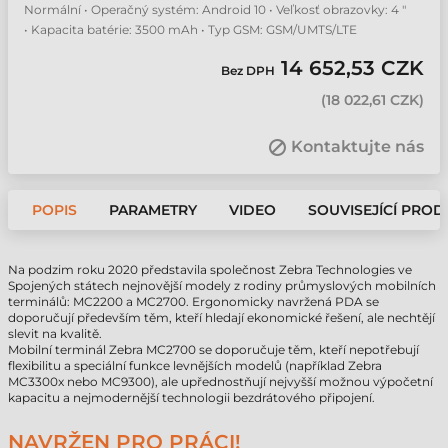
Normální • Operačný systém: Android 10 • Veľkosť obrazovky: 4 "
• Kapacita batérie: 3500 mAh • Typ GSM: GSM/UMTS/LTE
14 652,53 CZK
Bez DPH
(
18 022,61 CZK
)
Kontaktujte nás
POPIS
PARAMETRY
VIDEO
SOUVISEJÍCÍ PROD
Na podzim roku 2020 představila společnost Zebra Technologies ve
Spojených státech nejnovější modely z rodiny průmyslových mobilních
terminálů: MC2200 a MC2700. Ergonomicky navržená PDA se
doporučují především těm, kteří hledají ekonomické řešení, ale nechtějí
slevit na kvalitě.
Mobilní terminál Zebra MC2700 se doporučuje těm, kteří nepotřebují
flexibilitu a speciální funkce levnějších modelů (například Zebra
MC3300x nebo MC9300), ale upřednostňují nejvyšší možnou výpočetní
kapacitu a nejmodernější technologii bezdrátového připojení.
NAVRŽEN PRO PRÁCI!