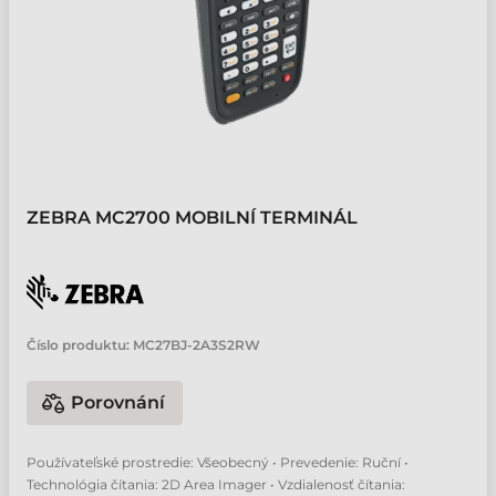
ZEBRA MC2700 MOBILNÍ TERMINÁL
Číslo produktu:
MC27BJ-2A3S2RW
Porovnání
Používateľské prostredie: Všeobecný • Prevedenie: Ruční •
Technológia čítania: 2D Area Imager • Vzdialenosť čítania: