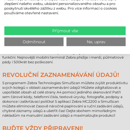
zlepšení našeho webu, ukázání personalizovaného obsahu a pro
23 hodin provozu!
poskytnutí skvělého zážitku z webu. Pro více informací o cookies
používáme otevřené nastavení.
VODA MU NEUŠKODÍ!
Kryt průmyslového mobilního terminálu Zebra MC2200 splňuje
standard IP65. Citlivé elektronické součástky jsou tak zcela chráněny
Přijmout vše
před prachem, a ani žádný nízkotlakový proud vody nasměrovaný
přímo na přístroj nemůže poškodit jeho vnitřek. A testy provedené
Odmítnout
Ne, uprav
podle amerického vojenského standardu MIL-STD 810G US také
zaručují, že zařízení dobře odolá extrémům. Můžete ho provozovat při
-20 °C v chladírně či několikrát spustit z výšky 1,52 metru, zůstane
funkční. Nejnovější mobilní terminál Zebra přežije i menší, půlmetrové
pády i 500krát bez poškození.
REVOLUČNÍ ZAZNAMENÁVÁNÍ ÚDAJŮ!
S programem Zebra Technologies SimulScan můžete zvýšit produktivitu
svých kolegů v oblasti zaznamenávání údajů! Můžete zdigitalizovat a
uspořádat obsah až celé strany A4 pomocí jediného skenování! Patří
sem čárové kódy, telefonní čísla, textové úryvky, fotografie, podpisy a
dokonce i zaškrtávací políčka! S aplikací Zebra MC2200 a SimulScan
můžete eliminovat časově náročné papírování a ruční zadávání údajů,
chybné záznamy údajů a ušetřit čas! Dejte sbohem mimořádným
nákladům na manuální zadávání údajů a maximalizujte produkci!
BUĎTE VŽDY PŘIPRAVENI!