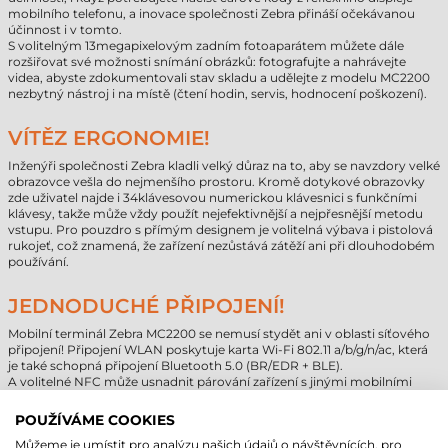
mobilního telefonu, a inovace společnosti Zebra přináší očekávanou
účinnost i v tomto.
S volitelným 13megapixelovým zadním fotoaparátem můžete dále
rozšiřovat své možnosti snímání obrázků: fotografujte a nahrávejte
videa, abyste zdokumentovali stav skladu a udělejte z modelu MC2200
nezbytný nástroj i na místě (čtení hodin, servis, hodnocení poškození).
VÍTĚZ ERGONOMIE!
Inženýři společnosti Zebra kladli velký důraz na to, aby se navzdory velké
obrazovce vešla do nejmenšího prostoru. Kromě dotykové obrazovky
zde uživatel najde i 34klávesovou numerickou klávesnici s funkčními
klávesy, takže může vždy použít nejefektivnější a nejpřesnější metodu
vstupu. Pro pouzdro s přímým designem je volitelná výbava i pistolová
rukojeť, což znamená, že zařízení nezůstává zátěží ani při dlouhodobém
používání.
JEDNODUCHÉ PŘIPOJENÍ!
Mobilní terminál Zebra MC2200 se nemusí stydět ani v oblasti síťového
připojení! Připojení WLAN poskytuje karta Wi-Fi 802.11 a/b/g/n/ac, která
je také schopná připojení Bluetooth 5.0 (BR/EDR + BLE).
A volitelné NFC může usnadnit párování zařízení s jinými mobilními
zařízeními nebo tiskárnami Zebra.
Mobilitu terminálu Zebra MC2200 podporují i lithiové-ionové baterie
POUŽÍVÁME COOKIES
PowerPrecision s kapacitou 3 500 mAh: se standardním napájením je
Můžeme je umístit pro analýzu našich údajů o návštěvnících, pro
lze ideálně používat 16,5 hodiny, zatímco verze 4 900 mAh poskytuje až