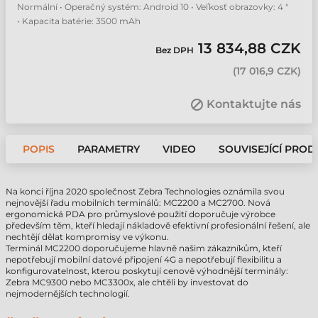
Normální • Operačný systém: Android 10 • Veľkosť obrazovky: 4 "
• Kapacita batérie: 3500 mAh
13 834,88 CZK
Bez DPH
(
17 016,9 CZK
)
Kontaktujte nás
POPIS
PARAMETRY
VIDEO
SOUVISEJÍCÍ PROD
Na konci října 2020 společnost Zebra Technologies oznámila svou
nejnovější řadu mobilních terminálů: MC2200 a MC2700. Nová
ergonomická PDA pro průmyslové použití doporučuje výrobce
především těm, kteří hledají nákladově efektivní profesionální řešení, ale
nechtějí dělat kompromisy ve výkonu.
Terminál MC2200 doporučujeme hlavně našim zákazníkům, kteří
nepotřebují mobilní datové připojení 4G a nepotřebují flexibilitu a
konfigurovatelnost, kterou poskytují cenově výhodnější terminály:
Zebra MC9300 nebo MC3300x, ale chtěli by investovat do
nejmodernějších technologií.