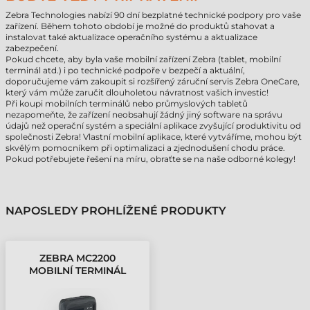
Zebra Technologies nabízí 90 dní bezplatné technické podpory pro vaše
zařízení. Během tohoto období je možné do produktů stahovat a
instalovat také aktualizace operačního systému a aktualizace
zabezpečení.
Pokud chcete, aby byla vaše mobilní zařízení Zebra (tablet, mobilní
terminál atd.) i po technické podpoře v bezpečí a aktuální,
doporučujeme vám zakoupit si rozšířený záruční servis Zebra OneCare,
který vám může zaručit dlouholetou návratnost vašich investic!
Při koupi mobilních terminálů nebo průmyslových tabletů
nezapomeňte, že zařízení neobsahují žádný jiný software na správu
údajů než operační systém a speciální aplikace zvyšující produktivitu od
společnosti Zebra! Vlastní mobilní aplikace, které vytváříme, mohou být
skvělým pomocníkem při optimalizaci a zjednodušení chodu práce.
Pokud potřebujete řešení na míru, obraťte se na naše odborné kolegy!
NAPOSLEDY PROHLÍŽENÉ PRODUKTY
ZEBRA MC2200
MOBILNÍ TERMINÁL