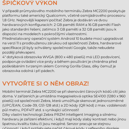
ŠPIČKOVÝ VÝKON
V případě průmyslového mobilního terminálu Zebra MC2200 poskytuje
platformu také americký Qualcomm, včetně osmijádrového procesoru
1,8 GHz. Nejnovější kapesní počítač Zebra je dodáván ve dvou
hardwarových konfiguracích: 2 GB paměti RAM a 16 GB paměti Flash
jako standardní řešení, zatímco 3 GB paměti a 32 GB paměti jsou k
dispozici na modelech s pokročilými vlastnostmi.
Předinstalovaný operační systém Android 10 budete moci upgradovat
na verzi 11 s prodlouženou zárukou od společnosti Zebra, hardwarové
specifikace již byly schváleny společností Google, takže nebudete
později překvapeni.
4" dotyková obrazovka WVGA (800 x 480 pixelů) má LED podsvícení,
podporuje ovládání více prsty a během používání je chráněna před
poškrábáním tvrzeným sklem Corning Gorilla Glass, díky čemuž je
obrazovka odolná i při pádech.
VYTVOŘTE SI O NĚM OBRAZ!
Mobilní terminál Zebra MC2200 se při skenování čárových kódů cítí jako
doma. V zařízeních je umístěna megapixelová optika SE4100 (1280 x 960
pixelů) od společnosti Zebra, která umožňuje skenovat jednorozměrné
(UPC/EAN, Code-39, GS1-128 atd.) a 2D kódy (QR kód) z max. vzdálenosti
půl metru, PDF417 atd. s vynikající účinností!
Díky vlastní technologii Zebra PRZM Intelligent Imaging a silnému
hardwaru je zařízení efektivní, i když mají kódy slabý kontrast nebo jinou
špatnou kvalitu tisku či jsou neúplné. Senzor pracuje se stejnou
účinností, i když potřebujete načíst čárové kódy z reflexního displeje