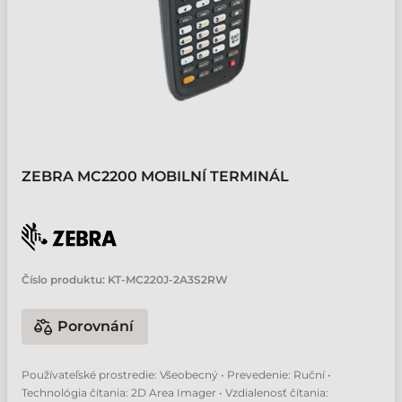
ZEBRA MC2200 MOBILNÍ TERMINÁL
Číslo produktu:
KT-MC220J-2A3S2RW
Porovnání
Používateľské prostredie: Všeobecný • Prevedenie: Ruční •
Technológia čítania: 2D Area Imager • Vzdialenosť čítania: