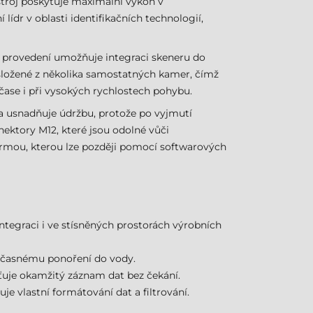
ístroj poskytuje maximální výkon v
 lídr v oblasti identifikačních technologií,
í provedení umožňuje integraci skeneru do
 složené z několika samostatných kamer, čímž
čase i při vysokých rychlostech pohybu.
la usnadňuje údržbu, protože po vyjmutí
nektory M12, které jsou odolné vůči
ormou, kterou lze později pomocí softwarových
tegraci i ve stísněných prostorách výrobních
 dočasnému ponoření do vody.
šťuje okamžitý záznam dat bez čekání.
e vlastní formátování dat a filtrování.