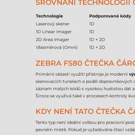
SROVNÁNÍ TECHNOLOGIÍ
Technologie
Podporované kódy
Laserový skener
1D
1D Linear Imager
1D
2D Area Imager
1D + 2D
Všesměrová (Omni)
1D + 2D
ZEBRA FS80 ČTEČKA ČÁRO
Primární oblastí využití přístroje je moderní
vý
skenovacích tunelech a podél dopravníkových c
záznam malých kódů s vysokou hustotou dat 
Široce se využívá také v procesech kontroly kval
KDY NENÍ TATO ČTEČKA
Tento typ není ideální volbou pro pracovní pos
pevném místě. Pokud je vyžadována čtecí vzdál