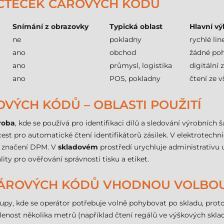
 ČTEČEK ČÁROVÝCH KÓDŮ
Snímání z obrazovky
Typická oblast
Hlavní v
ne
pokladny
rychlé lin
ano
obchod
žádné poh
ano
průmysl, logistika
digitální
ano
POS, pokladny
čtení ze 
VÝCH KÓDŮ – OBLASTI POUŽITÍ
roba
, kde se používá pro identifikaci dílů a sledování výrobních š
est pro automatické čtení identifikátorů zásilek. V elektrotec
a značení DPM. V
skladovém
prostředí urychluje administrativu 
ity pro ověřování správnosti tisku a etiket.
 ČÁROVÝCH KÓDŮ VHODNOU VOLBO
tupy, kde se operátor potřebuje volně pohybovat po skladu, prot
enost několika metrů (například čtení regálů ve výškových skla