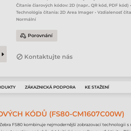
Čítanie čiarových kódov: 2D (napr.. QR kód, PDF kód) 
Technológia čítania: 2D Area Imager • Vzdialenosť číta
Normální
Porovnání
Kontaktujte nás
ODUKTY
ZÁKAZNICKÁ PODPORA
KE STAŽENÍ
OVÝCH KÓDŮ (FS80-CM1607C00W)
Zebra FS80 kombinuje nejmodernější zobrazovací technologii s 