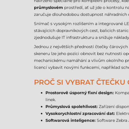
navrženo speciálně pro komplexní procesy, kde 
průmyslovém
prostředí, ať už jde o kontrolu na
zaručuje dlouhodobou dostupnost náhradních d
Snímač s vysokým rozlišením a integrované LED
stávajících dopravníkových cest, balicích sta
zjednodušuje IT infrastrukturu a snižuje nákl
Jednou z největších předností čtečky čárových 
skeneru lze jeho pozici obnovit bez nutnosti o
mechanickému namáhání a vlivům okolního pros
licencí vybavit novými funkcemi, například sch
PROČ SI VYBRAT ČTEČKU
Prostorově úsporný fixní design:
Kompakt
linek.
Průmyslová spolehlivost:
Zařízení dispo
Vysokorychlostní zpracování dat:
Elektr
Softwarová inteligence:
Software Zebra A