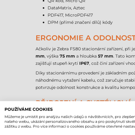
QR kód, Micro QR
DataMatrix, Aztec
PDF417, MicroPDF417
DPM (přímé značení dílů) kódy
ERGONOMIE A ODOLNOS
Ačkoliv je Zebra FS80 stacionární zařízení, při
mm
, výška
75 mm
a hloubka
57 mm
. Tato ko
zajišťují stupeň krytí
IP67
, což činí zařízení v
Díky stacionárnímu provedení je základním pož
náhodnému vytažení kabelu, což zaručuje stabi
potvrzuje odolnost konstrukce a kvalitu komp
PŘIPOJENÍ A SYSTÉMOVÁ
POUŽÍVÁME COOKIES
Čtečka čárových kódů Zebra FS80 komunikuje
Můžeme je umístit pro analýzu našich údajů o návštěvnících, pro zlepšen
GigE Ethernet, což umožňuje vysokorychlostní p
našeho webu, ukázání personalizovaného obsahu a pro poskytnutí skvě
zážitku z webu. Pro více informací o cookies používáme otevřené nastav
(programovatelnými logickými automaty), čímž 