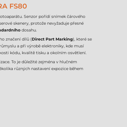
A FS80
 fotoaparátu. Senzor pořídí snímek čárového
laserové skenery, protože nevyžaduje přesné
ndardního
dosahu.
o značení dílů (
Direct Part Marking
), které se
růmyslu a při výrobě elektroniky, kde musí
osti kódu, kvalitě tisku a okolním osvětlení.
izace. To je důležité zejména v hlučném
několika různých nastavení expozice během