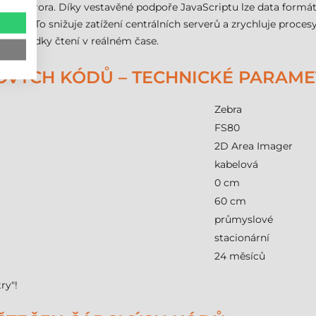
ra Aurora. Díky vestavěné podpoře JavaScriptu lze data formát
mu. To snižuje zatížení centrálních serverů a zrychluje proces
 výsledky čtení v reálném čase.
OVÝCH KÓDŮ – TECHNICKÉ PARAM
Zebra
FS80
2D Area Imager
kabelová
0 cm
60 cm
průmyslové
stacionární
24 měsíců
ry"!