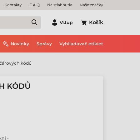
Kontakty
F.A.Q
Na stiahnutie
Naše značky
Košík
Vstup
Novinky
Správy
Vyhliadavač etikiet
 čárových kódů
CH KÓDŮ
ní •