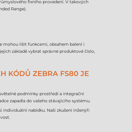
průmyslového fixního provedení. V takových
nded Range).
se mohou lišit funkcemi, obsahem balení i
jich základě vybrat správné produktové číslo,
CH KÓDŮ ZEBRA FS80 JE
 světelné podmínky prostředí a integrační
dce zapadla do vašeho stávajícího systému.
 individuální nabídku. Naši zkušení inženýři
vost.