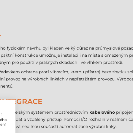
T
 jeho fyzickém návrhu byl kladen velký důraz na průmyslové požad
mpaktní konstrukce umožňuje instalaci i na místa s omezeným pr
hodným pro použití v prašných skladech i ve vlhkém prostředí.
adavkem ochrana proti vibracím, kterou přístroj beze zbytku sp
lní provoz na výrobních linkách v nepřetržitém provozu. Výrobce
onentů.
 INTEGRACE
 s hostitelským systémem prostřednictvím
kabelového
připojen
í
řenos dat a vzdálený přístup. Pomocí I/O rozhraní v reálném ča
lého
ení.
se stává nedílnou součástí automatizace výrobní linky.