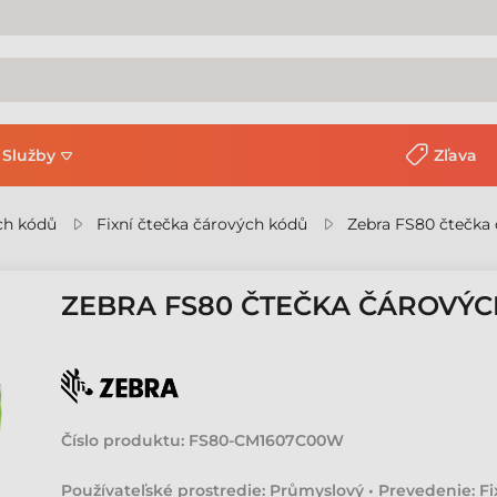
Služby
Zľava
ch kódů
Fixní čtečka čárových kódů
Zebra FS80 čtečka
ZEBRA FS80 ČTEČKA ČÁROVÝ
Číslo produktu:
FS80-CM1607C00W
Používateľské prostredie: Průmyslový • Prevedenie: Fix