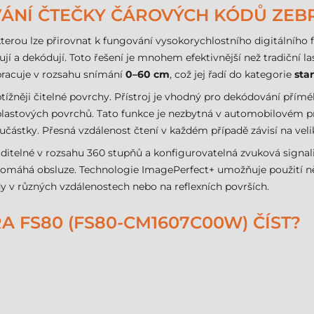
ÁNÍ ČTEČKY ČÁROVÝCH KÓDŮ ZEBR
 kterou lze přirovnat k fungování vysokorychlostního digitálního
jí a dekódují. Toto řešení je mnohem efektivnější než tradiční 
 pracuje v rozsahu snímání
0–60 cm
, což jej řadí do kategorie
sta
ížněji čitelné povrchy. Přístroj je vhodný pro dekódování příméh
 plastových povrchů. Tato funkce je nezbytná v automobilovém p
učástky. Přesná vzdálenost čtení v každém případě závisí na velik
ditelné v rozsahu 360 stupňů a konfigurovatelná zvuková signal
a pomáhá obsluze. Technologie ImagePerfect+ umožňuje použití 
dy v různých vzdálenostech nebo na reflexních površích.
 FS80 (FS80-CM1607C00W) ČÍST?