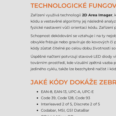
TECHNOLOGICKÉ FUNGOV
Zařízení využívá technologii
2D Area Imager
,
kódu a vestavěné algoritmy jej následně analyzu
fyzické nastavení vůči orientaci kódu. Zařízení
Schopnost dekódování se vztahuje i na ty nejobt
obvykle frézuje nebo gravíruje do kovových či
kódy zůstat čitelné po celou dobu životnosti so
Úspěšné načtení potvrzují stavové LED diody vi
továrním prostředí, kde vizuální zpětná vazb
jediného cyklu, takže lze bezchybně načíst i kó
JAKÉ KÓDY DOKÁŽE ZEBRA
EAN-8, EAN-13, UPC-A, UPC-E
Code 39, Code 128, Code 93
Interleaved 2 of 5, Discrete 2 of 5
Codabar, MSI, GS1 DataBar