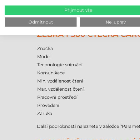
Softwarovou integraci usnadňuje ekosystém Zeb
Přijmout vše
podnikového (ERP) nebo skladového (WMS) systé
monitoru, díky čemuž mohou operátoři sledovat
Odmítnout
Ne, uprav
ZEBRA FS80 ČTEČKA ČÁR
Značka
Model
Technologie snímání
Komunikace
Min. vzdálenost čtení
Max. vzdálenost čtení
Pracovní prostředí
Provedení
Záruka
Další podrobnosti naleznete v záložce "Paramet