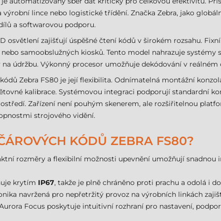
je automatizovaný sběr dat kritický pro celkovou efektivitu. Př
 výrobní lince nebo logistické třídění. Značka Zebra, jako globální
ílů a softwarovou podporu.
 osvětlení zajišťují úspěšné čtení kódů v širokém rozsahu. Fixn
nic nebo samoobslužných kiosků. Tento model nahrazuje systémy
ady na údržbu. Výkonný procesor umožňuje dekódování v reálném 
kódů Zebra FS80 je její flexibilita. Odnímatelná montážní konzo
pětovné kalibrace. Systémovou integraci podporují standardní ko
tředí. Zařízení není pouhým skenerem, ale rozšiřitelnou platf
opnostmi strojového vidění.
 ČÁROVÝCH KÓDŮ ZEBRA FS80?
ní rozměry a flexibilní možnosti upevnění umožňují snadnou in
nuje krytím
IP67
, takže je plně chráněno proti prachu a odolá i
onika navržená pro nepřetržitý provoz na výrobních linkách zaji
urora Focus poskytuje intuitivní rozhraní pro nastavení, podporuj