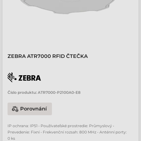
ZEBRA ATR7000 RFID ČTEČKA
Číslo produktu:
ATR7000-P2100A0-E8
Porovnání
IP ochrana: IP51 • Používateľské prostredie: Průmyslový •
Prevedenie: Fixní • Frekvenční rozsah: 800 MHz • Anténní porty:
0 ks