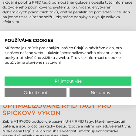
aktuální polohu RFID tagů pomocí triangulace a odesílá tyto informace
do zvoleného podnikového systému. To umožňuje vytváření
dynamických pracovních toků, včetně paralelního provádění více úloh
na jedné trase, čímž se snižují zbytečné pohyby a zvyšuje celková
efektivita.
INTELIGENTNÍ SPRÁVA ZAŘÍZENÍ A
POUŽÍVÁME COOKIES
FLEXIBILNÍ NASAZENÍ
Můžeme je umístit pro analýzu našich údajů o návštěvnících, pro
Pomocí aplikace MotionWorks Enterprise RFID Reader Management lze
zlepšení našeho webu, ukázání personalizovaného obsahu a pro
čtečku Zebra ATR7000 snadno spravovat, monitorovat a aktualizovat z
poskytnutí skvělého zážitku z webu. Pro více informací o cookies
jediné centralizované platformy. Funkce IoT Connector umožňuje
používáme otevřené nastavení.
uživatelům sbírat data z okrajových zařízení v reálném čase bez nutnosti
programování, a to prostřednictvím standardizovaných protokolů.
Zařízení je dodáváno s různými možnostmi uchycení (např. integrované
Přijmout vše
sloupové a VESA úchyty) a flexibilními možnostmi napájení (24 VDC,
PoE+), což umožňuje snadnou instalaci v různých průmyslových
prostředích.
Odmítnout
Ne, uprav
OPTIMALIZOVANÉ RFID TAGY PRO
ŠPIČKOVÝ VÝKON
Zebra ATR7000 podporuje pasivní UHF RFID tagy, které nevyžadují
baterii, a jsou proto prakticky bezúdržbové a velmi nákladově efektivní.
Nízká cena tagů a jejich dlouhá životnost umožňují ekonomické
sledování velkého množství položek.