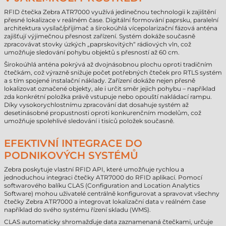
RFID čtečka Zebra ATR7000 využívá jedinečnou technologii k zajištění
přesné lokalizace v reálném čase. Digitální formování paprsku, paralelní
architektura vysílač/přijímač a širokoúhlá vícepolarizační fázová anténa
zajišťují výjimečnou přesnost zařízení. Systém dokáže současně
zpracovávat stovky úzkých „paprskovitých“ rádiových vln, což
umožňuje sledování pohybu objektů s přesností až 60 cm.
Širokoúhlá anténa pokrývá až dvojnásobnou plochu oproti tradičním
čtečkám, což výrazně snižuje počet potřebných čteček pro RTLS systém
a s tím spojené instalační náklady. Zařízení dokáže nejen přesně
lokalizovat označené objekty, ale i určit směr jejich pohybu – například
zda konkrétní položka právě vstupuje nebo opouští nakládací rampu.
Díky vysokorychlostnímu zpracování dat dosahuje systém až
desetinásobné propustnosti oproti konkurenčním modelům, což
umožňuje spolehlivé sledování i tisíců položek současně.
EFEKTIVNÍ INTEGRACE DO
PODNIKOVÝCH SYSTÉMŮ
Zebra poskytuje vlastní RFID API, které umožňuje rychlou a
jednoduchou integraci čtečky ATR7000 do RFID aplikací. Pomocí
softwarového balíku CLAS (Configuration and Location Analytics
Software) mohou uživatelé centrálně konfigurovat a spravovat všechny
čtečky Zebra ATR7000 a integrovat lokalizační data v reálném čase
například do svého systému řízení skladu (WMS).
CLAS automaticky shromažďuje data zaznamenaná čtečkami, určuje