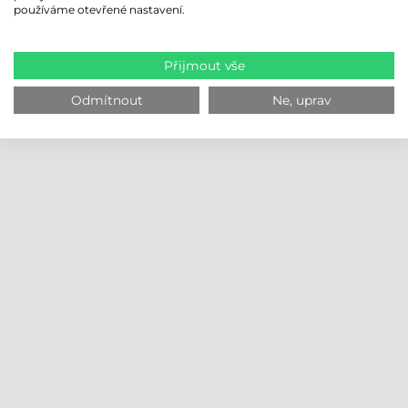
používáme otevřené nastavení.
Přijmout vše
Odmítnout
Ne, uprav