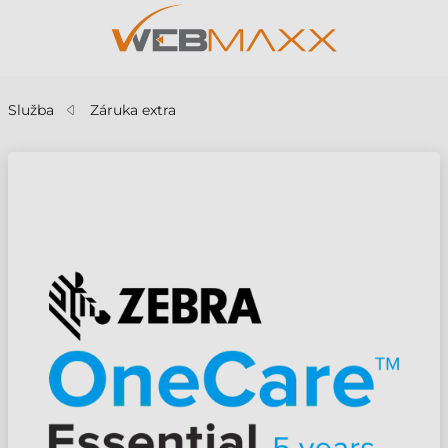
Služba
Záruka extra