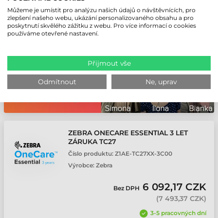
3-5 pracovných dní
Můžeme je umístit pro analýzu našich údajů o návštěvnících, pro
zlepšení našeho webu, ukázání personalizovaného obsahu a pro
ks
poskytnutí skvělého zážitku z webu. Pro více informací o cookies
používáme otevřené nastavení.
Přijmout vše
Odmítnout
Ne, uprav
ZEBRA ONECARE ESSENTIAL 3 LET
ZÁRUKA TC27
Číslo produktu:
Z1AE-TC27XX-3C00
Výrobce:
Zebra
6 092,17 CZK
Bez DPH
(
7 493,37 CZK
)
3-5 pracovných dní