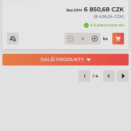
6 850,68 CZK
Bez DPH
(
8 426,34 CZK
)
3-5 pracovných dní
ks
DALŠÍ PRODUKTY
/
4