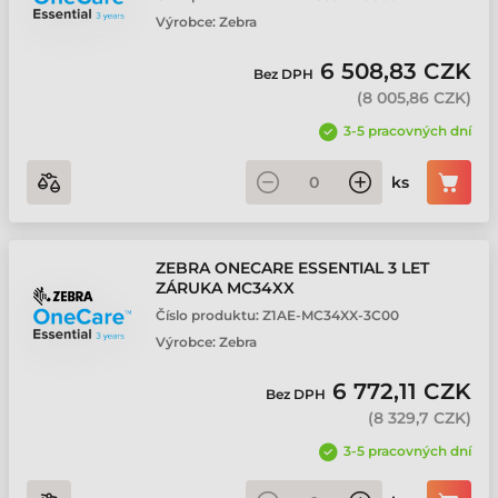
Výrobce:
Zebra
6 508,83 CZK
Bez DPH
(
8 005,86 CZK
)
3-5 pracovných dní
ks
ZEBRA ONECARE ESSENTIAL 3 LET
ZÁRUKA MC34XX
Číslo produktu:
Z1AE-MC34XX-3C00
Výrobce:
Zebra
6 772,11 CZK
Bez DPH
(
8 329,7 CZK
)
3-5 pracovných dní