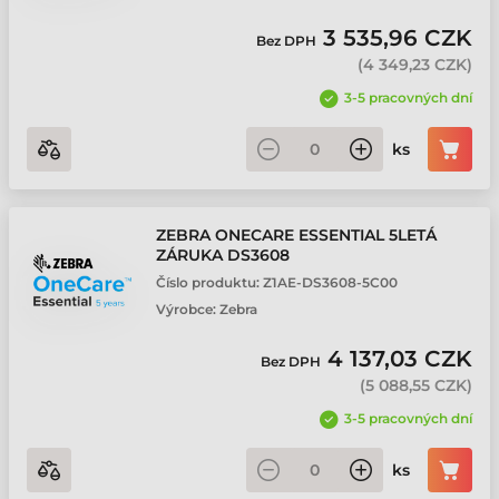
3 535,96 CZK
Bez DPH
(
4 349,23 CZK
)
3-5 pracovných dní
ks
ZEBRA ONECARE ESSENTIAL 5LETÁ
ZÁRUKA DS3608
Číslo produktu:
Z1AE-DS3608-5C00
Výrobce:
Zebra
4 137,03 CZK
Bez DPH
(
5 088,55 CZK
)
3-5 pracovných dní
ks