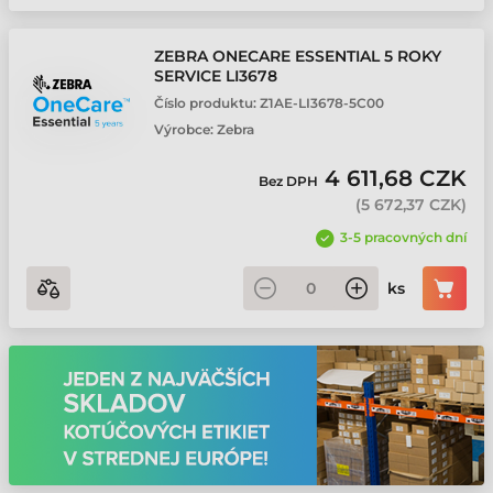
ZEBRA ONECARE ESSENTIAL 5 ROKY
SERVICE LI3678
Číslo produktu:
Z1AE-LI3678-5C00
Výrobce:
Zebra
4 611,68 CZK
Bez DPH
(
5 672,37 CZK
)
3-5 pracovných dní
ks