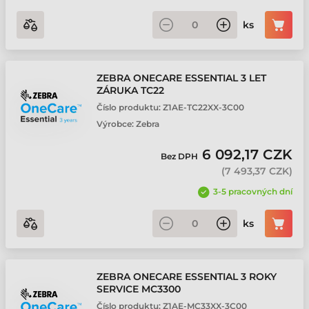
ks
ZEBRA ONECARE ESSENTIAL 3 LET
ZÁRUKA TC22
Číslo produktu:
Z1AE-TC22XX-3C00
Výrobce:
Zebra
6 092,17 CZK
Bez DPH
(
7 493,37 CZK
)
3-5 pracovných dní
ks
ZEBRA ONECARE ESSENTIAL 3 ROKY
SERVICE MC3300
Číslo produktu:
Z1AE-MC33XX-3C00