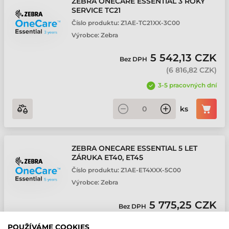
ZEBRA ONECARE ESSENTIAL 3 ROKY
SERVICE TC21
Číslo produktu:
Z1AE-TC21XX-3C00
Výrobce:
Zebra
5 542,13 CZK
Bez DPH
(
6 816,82 CZK
)
3-5 pracovných dní
ks
ZEBRA ONECARE ESSENTIAL 5 LET
ZÁRUKA ET40, ET45
Číslo produktu:
Z1AE-ET4XXX-5C00
Výrobce:
Zebra
5 775,25 CZK
Bez DPH
(
7 103,56 CZK
)
POUŽÍVÁME COOKIES