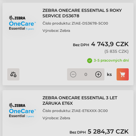
ZEBRA ONECARE ESSENTIAL 5 ROKY
SERVICE DS3678
Číslo produktu:
Z1AE-DS3678-5C00
Výrobce:
Zebra
4 743,9 CZK
Bez DPH
(
5 835 CZK
)
3-5 pracovných dní
ks
ZEBRA ONECARE ESSENTIAL 3 LET
ZÁRUKA ET6X
Číslo produktu:
Z1AE-ET6XXX-3C00
Výrobce:
Zebra
5 284,37 CZK
Bez DPH