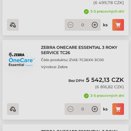
(
6 499,78 CZK
)
3-5 pracovných dní
ks
ZEBRA ONECARE ESSENTIAL 3 ROKY
SERVICE TC26
Číslo produktu:
Z1AE-TC26XX-3C00
Výrobce:
Zebra
5 542,13 CZK
Bez DPH
(
6 816,82 CZK
)
3-5 pracovných dní
ks