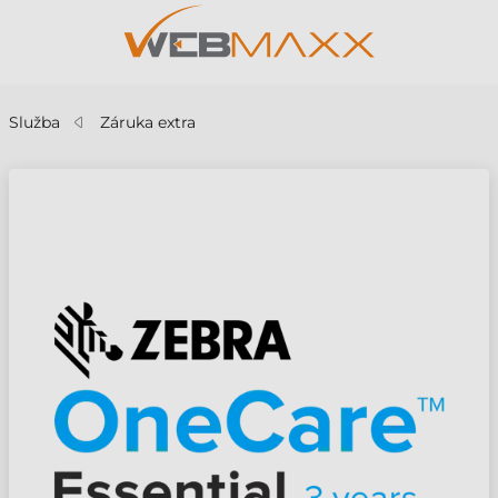
Služba
Záruka extra