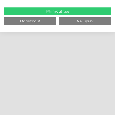
Přijmout vše
Odmítnout
Ne, uprav