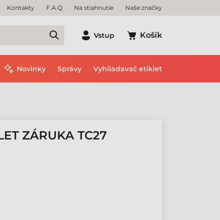
Kontakty
F.A.Q
Na stiahnutie
Naše značky
Košík
Vstup
Novinky
Správy
Vyhliadavač etikiet
LET ZÁRUKA TC27