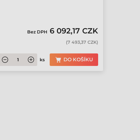
6 092,17 CZK
Bez DPH
(
7 493,37 CZK
)
DO KOŠÍKU
ks