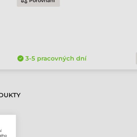
Porovnání
3-5 pracovných dní
DUKTY
í
lého