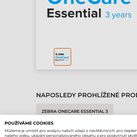
NAPOSLEDY PROHLÍŽENÉ PRO
ZEBRA ONECARE ESSENTIAL 3
LET ZÁRUKA TC27
POUŽÍVÁME COOKIES
Můžeme je umístit pro analýzu našich údajů o návštěvnících, pro zlepšen
našeho webu, ukázání personalizovaného obsahu a pro poskytnutí skvě