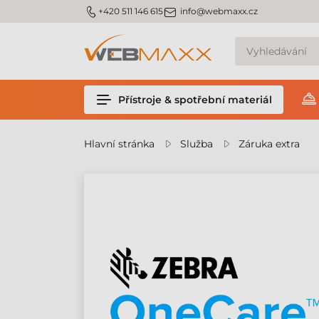
m_phone
m_email
+420 511 146 615
info@webmaxx.cz
Přístroje & spotřební materiál
Hlavní stránka
Služba
Záruka extra