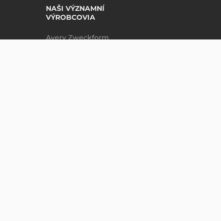
NAŠI VÝZNAMNÍ
VÝROBCOVIA
Avery Zweckform
Datalogic
DO KOŠÍKU
ks
Epson
Godex
Tezeko
Zebra
nepřesnosti neneseme odpovědnost.