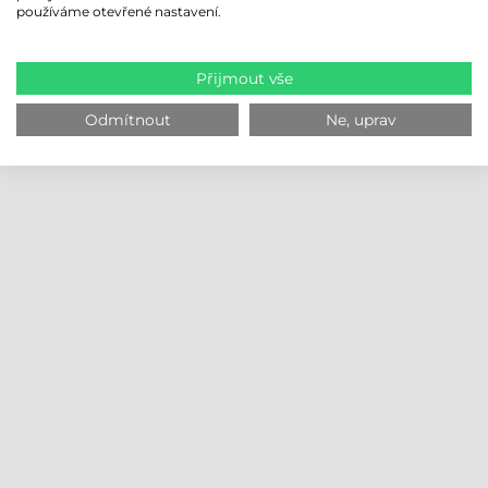
používáme otevřené nastavení.
Přijmout vše
Odmítnout
Ne, uprav