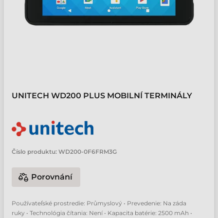
UNITECH WD200 PLUS MOBILNÍ TERMINÁLY
Číslo produktu:
WD200-0F6FRM3G
Porovnání
Používateľské prostredie: Průmyslový • Prevedenie: Na záda
ruky • Technológia čítania: Není • Kapacita batérie: 2500 mAh •