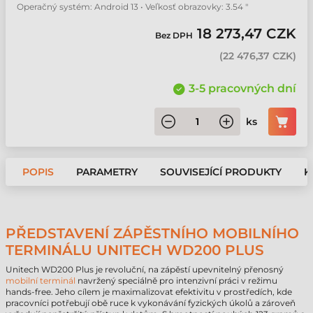
Operačný systém: Android 13 • Veľkosť obrazovky: 3.54 "
18 273,47 CZK
Bez DPH
(
22 476,37 CZK
)
3-5 pracovných dní
ks
POPIS
PARAMETRY
SOUVISEJÍCÍ PRODUKTY
K
PŘEDSTAVENÍ ZÁPĚSTNÍHO MOBILNÍHO
TERMINÁLU UNITECH WD200 PLUS
Unitech WD200 Plus je revoluční, na zápěstí upevnitelný přenosný
mobilní terminál
navržený speciálně pro intenzivní práci v režimu
hands-free. Jeho cílem je maximalizovat efektivitu v prostředích, kde
pracovníci potřebují obě ruce k vykonávání fyzických úkolů a zároveň