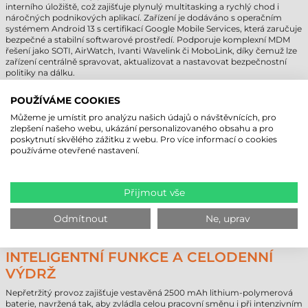
interního úložiště, což zajišťuje plynulý multitasking a rychlý chod i
náročných podnikových aplikací. Zařízení je dodáváno s operačním
systémem Android 13 s certifikací Google Mobile Services, která zaručuje
bezpečné a stabilní softwarové prostředí. Podporuje komplexní MDM
řešení jako SOTI, AirWatch, Ivanti Wavelink či MoboLink, díky čemuž lze
zařízení centrálně spravovat, aktualizovat a nastavovat bezpečnostní
politiky na dálku.
POKROČILÝ SBĚR DAT A WI-FI 6
POUŽÍVÁME COOKIES
KONEKTIVITA
Můžeme je umístit pro analýzu našich údajů o návštěvnících, pro
zlepšení našeho webu, ukázání personalizovaného obsahu a pro
Mobilní terminál Unitech WD200 Plus vyniká také v oblasti sběru dat.
poskytnutí skvělého zážitku z webu. Pro více informací o cookies
Integrovaný 16MP zadní fotoaparát je vhodný nejen pro dokumentaci,
používáme otevřené nastavení.
ale také pro snímání čárových kódů a okamžité zaznamenání potvrzení
o doručení. O rychlou komunikaci se stará nejnovější technologie Wi-Fi
6 s 2x2 MU-MIMO anténou, která zajišťuje stabilnější připojení, nižší
Přijmout vše
latenci a vyšší přenosové rychlosti i ve skladech s hustým pokrytím sítě.
Podpora Bluetooth 5.0 umožňuje bezproblémové párování s
bezdrátovými prstencovými skenery, Bluetooth headsety nebo
Odmítnout
Ne, uprav
řešeními typu Head-Up Display.
INTELIGENTNÍ FUNKCE A CELODENNÍ
VÝDRŽ
Nepřetržitý provoz zajišťuje vestavěná 2500 mAh lithium-polymerová
baterie, navržená tak, aby zvládla celou pracovní směnu i při intenzivním