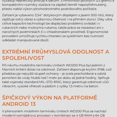
vyžadují nepřetržitý přístup k datům. S hmotností pouhých 123 gramů a
kompaktními rozměry zůstává na zápěstí téměř nepostřehnutelný,
přesto nabízí výkon plnohodnotného podnikového počítače.
Zařízení je vybaveno 3,54” dotykovým displejem s jasem 500 nitů, který
zajišťuje ostrý obraz a výbornou čitelnost i na přímém slunci. Díky ultra
citlivé kapacitní technologii lze displej bez problémů ovládat i v
rukavicích nebo mokrýma rukama, takže práce se nezastaví ani v
náročných podmínkách či v chladírenském prostředí. Ergonomické
provedení umožňuje rychlou interakci se systémem bez nutnosti
odkládat manipulované zboží.
EXTRÉMNÍ PRŮMYSLOVÁ ODOLNOST A
SPOLEHLIVOST
Při návrhu mobilního terminálu Unitech WD200 Plus byl jedním z
hlavních kritérií důraz na odolnost. Zařízení disponuje krytím IP68, což
představuje nejvyšší stupeň ochrany – je zcela prachotěsné a odolá
ponoření do vody hlubší než 1 metr po dobu až jedné hodiny. Splňuje
také vojenský standard MIL-STD-810G, který garantuje odolnost vůči
vibracím, vysoké vlhkosti a pádům z výšky 1,5 metru na beton.
ŠPIČKOVÝ VÝKON NA PLATFORMĚ
ANDROID 13
V přenosném mobilním terminálu Unitech WD200 Plus se nachází
moderní osmijádrový procesor v kombinaci se 4 GB RAM a 64 GB