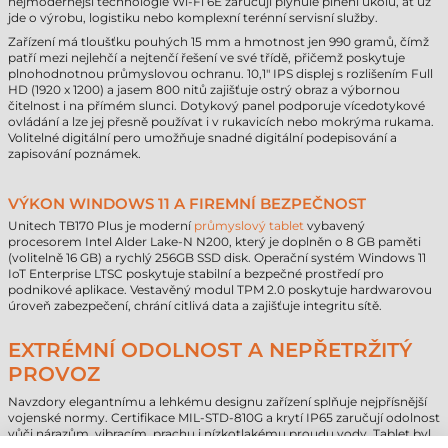
nejmodernější technologie Wi-Fi 6E zaručují plynulé plnění úkolů, ať už
jde o výrobu, logistiku nebo komplexní terénní servisní služby.
Zařízení má tloušťku pouhých 15 mm a hmotnost jen 990 gramů, čímž
patří mezi nejlehčí a nejtenčí řešení ve své třídě, přičemž poskytuje
plnohodnotnou průmyslovou ochranu. 10,1" IPS displej s rozlišením Full
HD (1920 x 1200) a jasem 800 nitů zajišťuje ostrý obraz a výbornou
čitelnost i na přímém slunci. Dotykový panel podporuje vícedotykové
ovládání a lze jej přesně používat i v rukavicích nebo mokrýma rukama.
Volitelné digitální pero umožňuje snadné digitální podepisování a
zapisování poznámek.
VÝKON WINDOWS 11 A FIREMNÍ BEZPEČNOST
Unitech TB170 Plus je moderní
průmyslový tablet
vybavený
procesorem Intel Alder Lake-N N200, který je doplněn o 8 GB paměti
(volitelně 16 GB) a rychlý 256GB SSD disk. Operační systém Windows 11
IoT Enterprise LTSC poskytuje stabilní a bezpečné prostředí pro
podnikové aplikace. Vestavěný modul TPM 2.0 poskytuje hardwarovou
úroveň zabezpečení, chrání citlivá data a zajišťuje integritu sítě.
EXTRÉMNÍ ODOLNOST A NEPŘETRŽITÝ
PROVOZ
Navzdory elegantnímu a lehkému designu zařízení splňuje nejpřísnější
vojenské normy. Certifikace MIL-STD-810G a krytí IP65 zaručují odolnost
vůči nárazům, vibracím, prachu i nízkotlakému proudu vody. Tablet byl