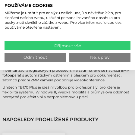
testován na pád z výšky až 1,5 metru na beton bez poškození.
POUŽÍVÁME COOKIES
Kontinuitu práce zajišťuje technologie Hot-swap: během výměny hlavní
baterie udržuje systém v chodu integrovaná záložní baterie, takže není
Můžeme je umístit pro analýzu našich údajů o návštěvnících, pro
nutné zařízení vypínat ani zavírat aplikace při výměně zdroje napájení.
zlepšení našeho webu, ukázání personalizovaného obsahu a pro
poskytnutí skvělého zážitku z webu. Pro více informací o cookies
používáme otevřené nastavení.
VŠESTRANNÝ SBĚR DAT A RYCHLÉ
DATOVÉ PŘIPOJENÍ
Přijmout vše
Unitech TB170 Plus využívá nejnovější technologii Wi-Fi 6E, která
zajišťuje stabilní připojení s nízkou latencí i v rušném průmyslovém
prostředí. Podpora Bluetooth 5.3 umožňuje rychlé a energeticky
Odmítnout
Ne, uprav
úsporné připojení periferií. Volitelný integrovaný 2D snímač čárových
kódů mění zařízení na výkonný nástroj pro sběr dat, nepostradatelný při
inventarizaci a logistických procesech. Na zadní straně se nachází 8MP
fotoaparát s automatickým ostřením a bleskem pro dokumentaci,
zatímco přední 2MP kamera podporuje videokonference.
Unitech TB170 Plus je ideální volbou pro profesionály, pro které je
flexibilita systému Windows 11, vysoká mobilita a průmyslová odolnost
nezbytná pro efektivní a bezproblémovou práci.
NAPOSLEDY PROHLÍŽENÉ PRODUKTY