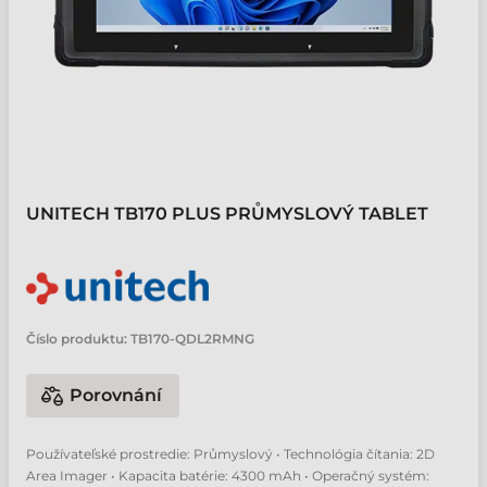
UNITECH TB170 PLUS PRŮMYSLOVÝ TABLET
Číslo produktu:
TB170-QDL2RMNG
Porovnání
Používateľské prostredie: Průmyslový • Technológia čítania: 2D
Area Imager • Kapacita batérie: 4300 mAh • Operačný systém: