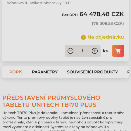
Windows 11 • Veľkosť obrazovky: 10.1 "
64 478,48 CZK
Bez DPH
(
79 308,53 CZK
)
Na objednávku
ks
POPIS
PARAMETRY
SOUVISEJÍCÍ PRODUKTY
P
PŘEDSTAVENÍ PRŮMYSLOVÉHO
TABLETU UNITECH TB170 PLUS
Unitech TB170 Plus je dokonalou kombinací přenosnosti a robustního
výkonu. Tento prémiový odolný tablet je navržen speciálně pro
profesionály, kteří si při práci v terénu nemohou dovolit kompromisy
mezi výkonem a odolností. Systém založený na Windows 11 a