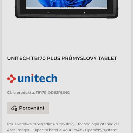
UNITECH TB170 PLUS PRŮMYSLOVÝ TABLET
Číslo produktu:
TB170-QD62RMNG
Porovnání
Používateľské prostredie: Průmyslový • Technológia čítania: 2D
Area Imager • Kapacita batérie: 4300 mAh • Operačný systém: