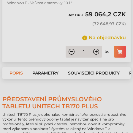
Windows 11 • Veľkosť obrazovky: 10.1 "
59 064,2 CZK
Bez DPH
(
72 648,97 CZK
)
Na objednávku
ks
POPIS
PARAMETRY
SOUVISEJÍCÍ PRODUKTY
P
PŘEDSTAVENÍ PRŮMYSLOVÉHO
TABLETU UNITECH TB170 PLUS
Unitech TB170 Plus je dokonalou kombinací přenosnosti a robustního
výkonu. Tento prémiový odolný tablet je navržen speciálně pro
profesionály, kteří si při práci v terénu nemohou dovolit kompromisy
mezi výkonem a odolností. Systém založený na Windows 11 a