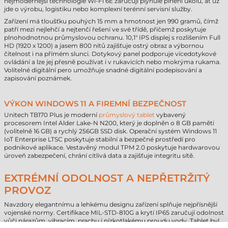
nejmodernější technologie Wi-Fi 6E zaručují plynulé plnění úkolů, ať už
jde o výrobu, logistiku nebo komplexní terénní servisní služby.
Zařízení má tloušťku pouhých 15 mm a hmotnost jen 990 gramů, čímž
patří mezi nejlehčí a nejtenčí řešení ve své třídě, přičemž poskytuje
plnohodnotnou průmyslovou ochranu. 10,1" IPS displej s rozlišením Full
HD (1920 x 1200) a jasem 800 nitů zajišťuje ostrý obraz a výbornou
čitelnost i na přímém slunci. Dotykový panel podporuje vícedotykové
ovládání a lze jej přesně používat i v rukavicích nebo mokrýma rukama.
Volitelné digitální pero umožňuje snadné digitální podepisování a
zapisování poznámek.
VÝKON WINDOWS 11 A FIREMNÍ BEZPEČNOST
Unitech TB170 Plus je moderní
průmyslový tablet
vybavený
procesorem Intel Alder Lake-N N200, který je doplněn o 8 GB paměti
(volitelně 16 GB) a rychlý 256GB SSD disk. Operační systém Windows 11
IoT Enterprise LTSC poskytuje stabilní a bezpečné prostředí pro
podnikové aplikace. Vestavěný modul TPM 2.0 poskytuje hardwarovou
úroveň zabezpečení, chrání citlivá data a zajišťuje integritu sítě.
EXTRÉMNÍ ODOLNOST A NEPŘETRŽITÝ
PROVOZ
Navzdory elegantnímu a lehkému designu zařízení splňuje nejpřísnější
vojenské normy. Certifikace MIL-STD-810G a krytí IP65 zaručují odolnost
vůči nárazům, vibracím, prachu i nízkotlakému proudu vody. Tablet byl