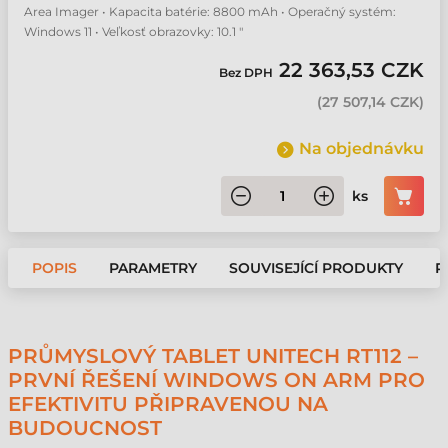
Area Imager • Kapacita batérie: 8800 mAh • Operačný systém:
Windows 11 • Veľkosť obrazovky: 10.1 "
22 363,53 CZK
Bez DPH
(
27 507,14 CZK
)
Na objednávku
ks
POPIS
PARAMETRY
SOUVISEJÍCÍ PRODUKTY
P
PRŮMYSLOVÝ TABLET UNITECH RT112 –
PRVNÍ ŘEŠENÍ WINDOWS ON ARM PRO
EFEKTIVITU PŘIPRAVENOU NA
BUDOUCNOST