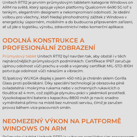
Unitech RT112 je prvním průmyslovým tabletem kategorie Windows on
ARM na světě, který spojuje výkon platformy Qualcomm 6490 5G IoT s
tenkým, elegantním designem a nekompromisní odolností. Je ideální
volbou pro všechny, kteří hledají plnohodnotný zážitek z Windows v
energeticky úsporném, mobilním a do budoucna připraveném zařízení,
ať už jde o logistiku, výrobu, zdravotnictví nebo komerční aplikace.
ODOLNÁ KONSTRUKCE A
PROFESIONÁLNÍ ZOBRAZENÍ
Průmyslový tablet
Unitech RT112 byl navržen tak, aby obstál i v těch
nejnáročnějších průmyslových podmínkách. Certifikace IP67 zaručuje
úplnou odolnost vůči prachu a vodě a vojenský certifikát MIL-STD-810H
potvrzuje odolnost vůči nárazům a vibracím.
10,1palcový WUXGA displej s jasem 450 nitů je chráněn sklem Gorilla
Glass proti poškrábání. Díky speciální technologii je obrazovka plně
ovladatelná i mokrýma rukama nebo v ochranných rukavicích o
tloušťce až 4 mm, což zajišťuje plynulou práci v jakémkoli prostředí.
Vysokokapacitní baterie s kapacitou 8800 mAh je navíc snadno
vyměnitelná přímo na místě bez nutnosti servisu, čímž je zaručen
provoz během více pracovních směn.
NEOMEZENÝ VÝKON NA PLATFORMĚ
WINDOWS ON ARM
Průmyslový tablet Unitech RT112 je vybaven osmijádrovým procesorem