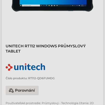
UNITECH RT112 WINDOWS PRŮMYSLOVÝ
TABLET
Číslo produktu:
RT112-QD6FUMDG
Porovnání
Používateľské prostredie: Průmyslový • Technológia čítania: 2D