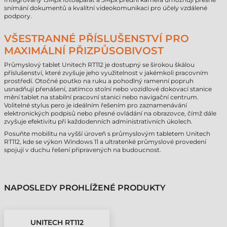
snímání dokumentů a kvalitní videokomunikaci pro účely vzdálené
podpory.
VŠESTRANNÉ PŘÍSLUŠENSTVÍ PRO
MAXIMÁLNÍ PŘIZPŮSOBIVOST
Průmyslový tablet Unitech RT112 je dostupný se širokou škálou
příslušenství, které zvyšuje jeho využitelnost v jakémkoli pracovním
prostředí. Otočné poutko na ruku a pohodlný ramenní popruh
usnadňují přenášení, zatímco stolní nebo vozidlové dokovací stanice
mění tablet na stabilní pracovní stanici nebo navigační centrum.
Volitelné stylus pero je ideálním řešením pro zaznamenávání
elektronických podpisů nebo přesné ovládání na obrazovce, čímž dále
zvyšuje efektivitu při každodenních administrativních úkolech.
Posuňte mobilitu na vyšší úroveň s průmyslovým tabletem Unitech
RT112, kde se výkon Windows 11 a ultratenké průmyslové provedení
spojují v duchu řešení připravených na budoucnost.
NAPOSLEDY PROHLÍŽENÉ PRODUKTY
UNITECH RT112