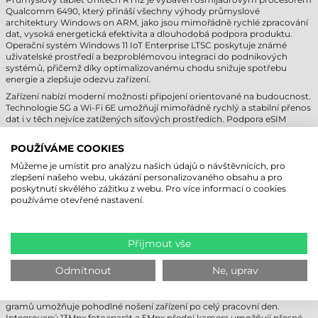
Qualcomm 6490, který přináší všechny výhody průmyslové
architektury Windows on ARM, jako jsou mimořádně rychlé zpracování
dat, vysoká energetická efektivita a dlouhodobá podpora produktu.
Operační systém Windows 11 IoT Enterprise LTSC poskytuje známé
uživatelské prostředí a bezproblémovou integraci do podnikových
systémů, přičemž díky optimalizovanému chodu snižuje spotřebu
energie a zlepšuje odezvu zařízení.
Zařízení nabízí moderní možnosti připojení orientované na budoucnost.
Technologie 5G a Wi-Fi 6E umožňují mimořádně rychlý a stabilní přenos
dat i v těch nejvíce zatížených síťových prostředích. Podpora eSIM
zjednodušuje a zabezpečuje přepínání mezi sítěmi i bez použití fyzických
SIM karet, což výrazně zvyšuje flexibilitu při mezinárodní logistice nebo
POUŽÍVÁME COOKIES
terénních úlohách.
Můžeme je umístit pro analýzu našich údajů o návštěvnících, pro
zlepšení našeho webu, ukázání personalizovaného obsahu a pro
PLYNULÝ SBĚR DAT A MODERNÍ
poskytnutí skvělého zážitku z webu. Pro více informací o cookies
KOMUNIKACE
používáme otevřené nastavení.
Unitech RT112 není jen tablet, ale všestranný pracovní nástroj pro sběr
dat. Díky volitelnému 1D/2D snímači čárových kódů lze inventarizaci
Přijmout vše
nebo zpracování objednávek provést během několika sekund, a to na
krátké i dlouhé vzdálenosti. Technologie Bluetooth 5.2 zajišťuje
spolehlivé a energeticky úsporné propojení s různými periferními
Odmítnout
Ne, uprav
zařízeními, jako jsou mobilní tiskárny nebo externí skenery.
Ultratenké provedení s tloušťkou pouhých 12 mm a hmotností 690
gramů umožňuje pohodlné nošení zařízení po celý pracovní den.
Integrovaný 13Mpx fotoaparát a 5Mpx přední kamera umožňují přesné