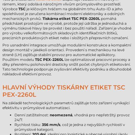
rámem, který odolává náročným vlivům průmyslového prostředí.
Výrobce
TSC
je klíčovým hráčem na globálním trhu Auto-ID a jeho
spolehlivost je zaručena kombinací moderní elektroniky a odolných
mechanických prvků.
Tiskárna etiket TSC PEX-2260L
pomáhá
předcházet prostojům ve výrobě, protože její údržba je jednoduchá a
výměnu tiskové hlavy lze provést i bez použití nářadí. Zařízení je vhodné
pro výrobu velkoformátových skladových identifikačních štítků,
precizních produktových etiket nebo i složitých přepravních označení.
Pro usnadnění integrace umožňuje modulární konstrukce a kompaktní
design montáž v jakékoli orientaci. Provedení s mechanikou na levé
straně (LH) zajišťuje stabilní provoz pro automatické aplikátory.
Použitím modelu
TSC PEX-2260L
lze optimalizovat pracovní procesy a
díky přesnému polohování drasticky snížit počet chybných etiketování.
Tato technologie podporuje zvyšování efektivity podniku a dlouhodobě
nákladově efektivní provoz.
HLAVNÍ VÝHODY TISKÁRNY ETIKET TSC
PEX-2260L
Na základě technologických parametrů zajišťuje toto zařízení vynikající
efektivitu v průmyslové automatizaci.
Denní zatížitelnost:
neomezená
, vhodná pro nepřetržitý provoz
24/7.
Rychlost tisku:
356 mm/s
, což je jedna z nejvyšších rychlostí v
průmyslové kategorii.
Rozlišení:
203 dpi
, ideální pro logistické a obecné výrobní úkoly.