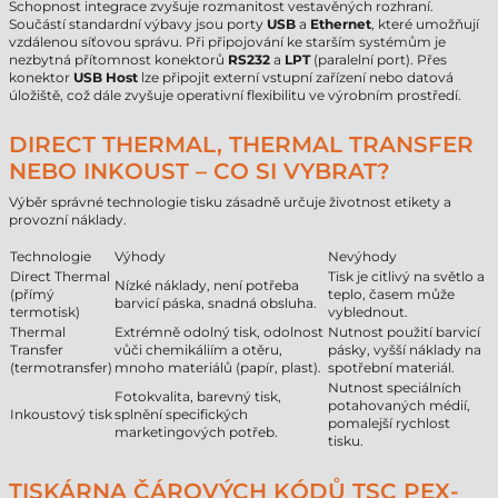
Schopnost integrace zvyšuje rozmanitost vestavěných rozhraní.
Součástí standardní výbavy jsou porty
USB
a
Ethernet
, které umožňují
vzdálenou síťovou správu. Při připojování ke starším systémům je
nezbytná přítomnost konektorů
RS232
a
LPT
(paralelní port). Přes
konektor
USB Host
lze připojit externí vstupní zařízení nebo datová
úložiště, což dále zvyšuje operativní flexibilitu ve výrobním prostředí.
DIRECT THERMAL, THERMAL TRANSFER
NEBO INKOUST – CO SI VYBRAT?
Výběr správné technologie tisku zásadně určuje životnost etikety a
provozní náklady.
Technologie
Výhody
Nevýhody
Direct Thermal
Tisk je citlivý na světlo a
Nízké náklady, není potřeba
(přímý
teplo, časem může
barvicí páska, snadná obsluha.
termotisk)
vyblednout.
Thermal
Extrémně odolný tisk, odolnost
Nutnost použití barvicí
Transfer
vůči chemikáliím a otěru,
pásky, vyšší náklady na
(termotransfer)
mnoho materiálů (papír, plast).
spotřební materiál.
Nutnost speciálních
Fotokvalita, barevný tisk,
potahovaných médií,
Inkoustový tisk
splnění specifických
pomalejší rychlost
marketingových potřeb.
tisku.
TISKÁRNA ČÁROVÝCH KÓDŮ TSC PEX-