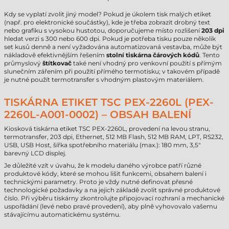
Kdy se vyplatí zvolit jiný model? Pokud je úkolem tisk malých etiket
(např. pro elektronické součástky), kde je třeba zobrazit drobný text
nebo grafiku s vysokou hustotou, doporučujeme místo rozlišení
203 dpi
hledat verzi s 300 nebo 600 dpi. Pokud je potřeba tisku pouze několik
set kusů denně a není vyžadována automatizovaná vestavba, může být
nákladově efektivnějším řešením
stolní
tiskárna čárových kódů
. Tento
průmyslový
štítkovač
také není vhodný pro venkovní použití s přímým
slunečním zářením při použití přímého termotisku; v takovém případě
je nutné použít termotransfer s vhodným plastovým materiálem.
TISKÁRNA ETIKET TSC PEX-2260L (PEX-
2260L-A001-0002) – OBSAH BALENÍ
Kiosková tiskárna etiket TSC PEX-2260L, provedení na levou stranu,
termotransfer, 203 dpi, Ethernet, 512 MB Flash, 512 MB RAM, LPT, RS232,
USB, USB Host, šířka spotřebního materiálu (max.): 180 mm, 3,5"
barevný LCD displej.
Je důležité vzít v úvahu, že k modelu daného výrobce patří různé
produktové kódy, které se mohou lišit funkcemi, obsahem balení i
technickými parametry. Proto je vždy nutné definovat přesné
technologické požadavky a na jejich základě zvolit správné produktové
číslo. Při výběru tiskárny zkontrolujte připojovací rozhraní a mechanické
uspořádání (levé nebo pravé provedení), aby plně vyhovovalo vašemu
stávajícímu automatickému systému.