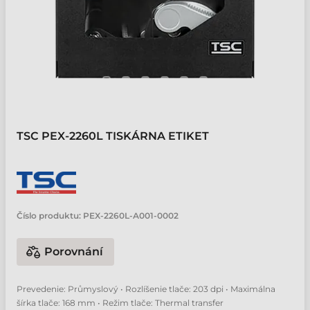
TSC PEX-2260L TISKÁRNA ETIKET
Číslo produktu:
PEX-2260L-A001-0002
Porovnání
Prevedenie: Průmyslový • Rozlíšenie tlače: 203 dpi • Maximálna
šírka tlače: 168 mm • Režim tlače: Thermal transfer