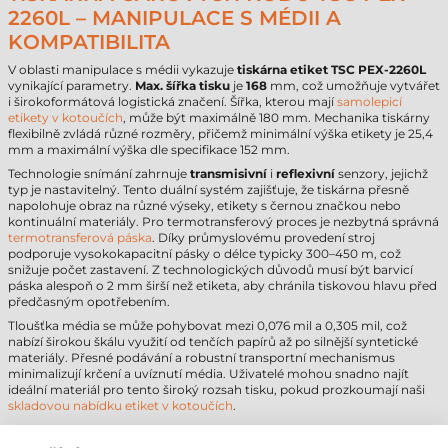
2260L – MANIPULACE S MÉDII A
KOMPATIBILITA
V oblasti manipulace s médii vykazuje
tiskárna etiket TSC PEX-2260L
vynikající parametry.
Max. šířka tisku
je
168
mm, což umožňuje vytvářet
i širokoformátová logistická značení. Šířka, kterou mají
samolepicí
etikety v kotoučích
, může být maximálně 180 mm. Mechanika tiskárny
flexibilně zvládá různé rozměry, přičemž minimální výška etikety je 25,4
mm a maximální výška dle specifikace 152 mm.
Technologie snímání zahrnuje
transmisivní
i
reflexivní
senzory, jejichž
typ je nastavitelný. Tento duální systém zajišťuje, že tiskárna přesně
napolohuje obraz na různé výseky, etikety s černou značkou nebo
kontinuální materiály. Pro termotransferový proces je nezbytná správná
termotransferová páska
. Díky průmyslovému provedení stroj
podporuje vysokokapacitní pásky o délce typicky 300–450 m, což
snižuje počet zastavení. Z technologických důvodů musí být barvicí
páska alespoň o 2 mm širší než etiketa, aby chránila tiskovou hlavu před
předčasným opotřebením.
Tloušťka média se může pohybovat mezi 0,076 mil a 0,305 mil, což
nabízí širokou škálu využití od tenčích papírů až po silnější syntetické
materiály. Přesné podávání a robustní transportní mechanismus
minimalizují krčení a uvíznutí média. Uživatelé mohou snadno najít
ideální materiál pro tento široký rozsah tisku, pokud prozkoumají naši
skladovou nabídku etiket v kotoučích
.