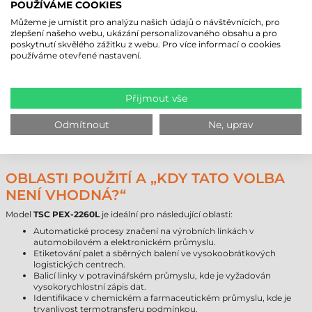
TISKÁRNA ETIKET TSC PEX-2260L –
POUŽÍVÁME COOKIES
TECHNICKÉ PARAMETRY
Můžeme je umístit pro analýzu našich údajů o návštěvnících, pro
zlepšení našeho webu, ukázání personalizovaného obsahu a pro
Následující tabulka shrnuje nejdůležitější technické údaje modelu
TSC
poskytnutí skvělého zážitku z webu. Pro více informací o cookies
PEX-2260L
pro usnadnění vašeho rozhodování.
používáme otevřené nastavení.
Značka
TSC
Model
PEX-2260L
Technologie
termotransfer
Přijmout vše
Rozlišení
203 dpi
Max. šířka tisku
168
mm
Odmítnout
Ne, uprav
Rozhraní
USB
,
RS232
,
LPT
,
Ethernet
Záruka zařízení/hlava
24
/
6
měsíců
OBLASTI POUŽITÍ A „KDY TATO VOLBA
NENÍ VHODNÁ?“
Model
TSC PEX-2260L
je ideální pro následující oblasti:
Automatické procesy značení na výrobních linkách v
automobilovém a elektronickém průmyslu.
Etiketování palet a sběrných balení ve vysokoobrátkových
logistických centrech.
Balicí linky v potravinářském průmyslu, kde je vyžadován
vysokorychlostní zápis dat.
Identifikace v chemickém a farmaceutickém průmyslu, kde je
trvanlivost termotransferu podmínkou.