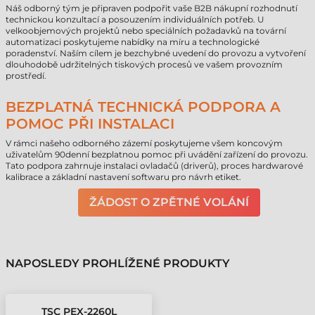
Náš odborný tým je připraven podpořit vaše B2B nákupní rozhodnutí
technickou konzultací a posouzením individuálních potřeb. U
velkoobjemových projektů nebo speciálních požadavků na tovární
automatizaci poskytujeme nabídky na míru a technologické
poradenství. Naším cílem je bezchybné uvedení do provozu a vytvoření
dlouhodobě udržitelných tiskových procesů ve vašem provozním
prostředí.
BEZPLATNÁ TECHNICKÁ PODPORA A
POMOC PŘI INSTALACI
V rámci našeho odborného zázemí poskytujeme všem koncovým
uživatelům 90denní bezplatnou pomoc při uvádění zařízení do provozu.
Tato podpora zahrnuje instalaci ovladačů (driverů), proces hardwarové
kalibrace a základní nastavení softwaru pro návrh etiket.
ŽÁDOST O ZPĚTNÉ VOLÁNÍ
NAPOSLEDY PROHLÍŽENÉ PRODUKTY
TSC PEX-2260L