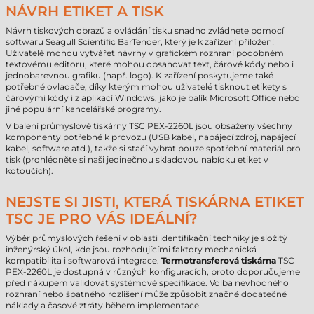
NÁVRH ETIKET A TISK
Návrh tiskových obrazů a ovládání tisku snadno zvládnete pomocí
softwaru Seagull Scientific BarTender, který je k zařízení přiložen!
Uživatelé mohou vytvářet návrhy v grafickém rozhraní podobném
textovému editoru, které mohou obsahovat text, čárové kódy nebo i
jednobarevnou grafiku (např. logo). K zařízení poskytujeme také
potřebné ovladače, díky kterým mohou uživatelé tisknout etikety s
čárovými kódy i z aplikací Windows, jako je balík Microsoft Office nebo
jiné populární kancelářské programy.
V balení průmyslové tiskárny TSC PEX-2260L jsou obsaženy všechny
komponenty potřebné k provozu (USB kabel, napájecí zdroj, napájecí
kabel, software atd.), takže si stačí vybrat pouze spotřební materiál pro
tisk (prohlédněte si naši jedinečnou skladovou nabídku etiket v
kotoučích).
NEJSTE SI JISTI, KTERÁ TISKÁRNA ETIKET
TSC JE PRO VÁS IDEÁLNÍ?
Výběr průmyslových řešení v oblasti identifikační techniky je složitý
inženýrský úkol, kde jsou rozhodujícími faktory mechanická
kompatibilita i softwarová integrace.
Termotransferová tiskárna
TSC
PEX-2260L je dostupná v různých konfiguracích, proto doporučujeme
před nákupem validovat systémové specifikace. Volba nevhodného
rozhraní nebo špatného rozlišení může způsobit značné dodatečné
náklady a časové ztráty během implementace.