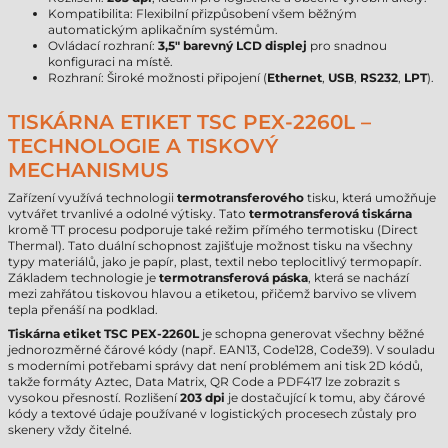
Kompatibilita: Flexibilní přizpůsobení všem běžným
automatickým aplikačním systémům.
Ovládací rozhraní:
3,5" barevný LCD displej
pro snadnou
konfiguraci na místě.
Rozhraní: Široké možnosti připojení (
Ethernet
,
USB
,
RS232
,
LPT
).
TISKÁRNA ETIKET TSC PEX-2260L –
TECHNOLOGIE A TISKOVÝ
MECHANISMUS
Zařízení využívá technologii
termotransferového
tisku, která umožňuje
vytvářet trvanlivé a odolné výtisky. Tato
termotransferová tiskárna
kromě TT procesu podporuje také režim přímého termotisku (Direct
Thermal). Tato duální schopnost zajišťuje možnost tisku na všechny
typy materiálů, jako je papír, plast, textil nebo teplocitlivý termopapír.
Základem technologie je
termotransferová páska
, která se nachází
mezi zahřátou tiskovou hlavou a etiketou, přičemž barvivo se vlivem
tepla přenáší na podklad.
Tiskárna etiket TSC PEX-2260L
je schopna generovat všechny běžné
jednorozměrné čárové kódy (např. EAN13, Code128, Code39). V souladu
s moderními potřebami správy dat není problémem ani tisk 2D kódů,
takže formáty Aztec, Data Matrix, QR Code a PDF417 lze zobrazit s
vysokou přesností. Rozlišení
203 dpi
je dostačující k tomu, aby čárové
kódy a textové údaje používané v logistických procesech zůstaly pro
skenery vždy čitelné.