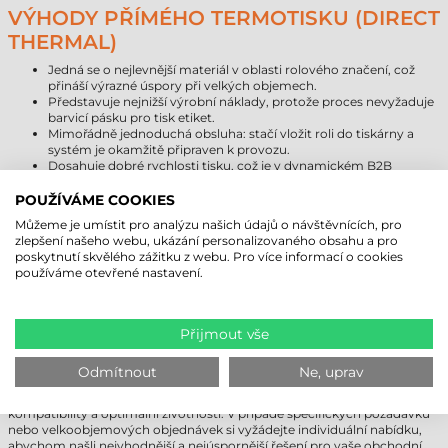
VÝHODY PŘÍMÉHO TERMOTISKU (DIRECT
THERMAL)
Jedná se o nejlevnější materiál v oblasti rolového značení, což
přináší výrazné úspory při velkých objemech.
Představuje nejnižší výrobní náklady, protože proces nevyžaduje
barvicí pásku pro tisk etiket.
Mimořádně jednoduchá obsluha: stačí vložit roli do tiskárny a
systém je okamžitě připraven k provozu.
Dosahuje dobré rychlosti tisku, což je v dynamickém B2B
prostředí kritické.
POUŽÍVÁME COOKIES
NEJSTE SI JISTI, KTERÉ ETIKETY JSOU
Můžeme je umístit pro analýzu našich údajů o návštěvnících, pro
zlepšení našeho webu, ukázání personalizovaného obsahu a pro
IDEÁLNÍ?
poskytnutí skvělého zážitku z webu. Pro více informací o cookies
používáme otevřené nastavení.
Při výběru správného materiálu a technologie je třeba zvážit prostředí
použití, plánovanou životnost a typ tištěných dat. Direct thermal papír
je vynikající volbou tam, kde značení nebude vystaveno extrémním
vlivům prostředí. Pokud potřebujete dlouhodobé značení odolné vůči
Přijmout vše
UV záření a chemikáliím, doporučujeme použít termotransferové nebo
syntetické etikety (PE).
Tezeko 50×30 mm samolepicí etikety na
Odmítnout
Ne, uprav
kotouči
nejsou doporučeny pro víceleté venkovní značení.
Náš tým odborníků je připraven vám pomoci s určením technologické
kompatibility a optimální životnosti. V případě specifických požadavků
nebo velkoobjemových objednávek si vyžádejte individuální nabídku,
abychom našli nejvhodnější a nejúspornější řešení pro vaše obchodní