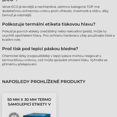
Verze ECO je levnější a nechráněná, zatímco kategorie TOP má
dodatečnou ochrannou vrstvu proti vlhkosti, mastnotě a otěru, díky
čemuž je odolnější.
Poškozuje termální etiketa tiskovou hlavu?
Pokud je povrch etikety znečištěný nebo nekvalitní (práší), může to
urychlit opotřebení hlavy. Pro ochranu hardwaru vždy používejte čisté a
kvalitní role.
Proč tisk pod lepicí páskou bledne?
Chemické látky (rozpouštědla) v lepicí pásce mohou reagovat s
termocitlivou vrstvou, což může způsobit zmizení tisku. Vyhněte se
přímému přelepování.
NAPOSLEDY PROHLÍŽENÉ PRODUKTY
50 MM X 30 MM TERMO
SAMOLEPICÍ ETIKETY V
KOTOUČÍCH BÍLÁ ( 2000
ETIKETY/KOTÚČ )