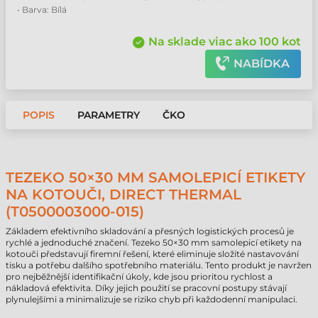
• Barva: Bílá
Na sklade viac ako 100 kot
NABÍDKA
POPIS
PARAMETRY
ČKO
TEZEKO 50×30 MM SAMOLEPICÍ ETIKETY
NA KOTOUČI, DIRECT THERMAL
(T0500003000-015)
Základem efektivního skladování a přesných logistických procesů je
rychlé a jednoduché značení. Tezeko 50×30 mm samolepicí etikety na
kotouči představují firemní řešení, které eliminuje složité nastavování
tisku a potřebu dalšího spotřebního materiálu. Tento produkt je navržen
pro nejběžnější identifikační úkoly, kde jsou prioritou rychlost a
nákladová efektivita. Díky jejich použití se pracovní postupy stávají
plynulejšími a minimalizuje se riziko chyb při každodenní manipulaci.