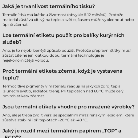
Jaká je trvanlivost termálního tisku?
Termální tisk má krátkou životnost (obvykle 6-12 měsíců). Protože
materiál zůstává citlivý na teplo a světlo, časem může vyblednout nebo
úplně zčernat.
Lze termální etiketu použít pro balíky kurýrních
služeb?
Ano, je to nejoblíbenější způsob použití. Protože přepravní štítky musí
zůstat čitelné jen krátkou dobu, termální technologie je
nejekonomičtější volbou.
Proč termální etiketa zčerná, když je vystavena
teplu?
Termocitlivé pigmenty v materiálu reagují na jakýkoli zdroj tepla
(sluneční světlo, radiátor, tření). Při teplotách nad 60 °C může celý
povrch etikety zčernat.
Jsou termální etikety vhodné pro mražené výrobky?
Ano, ale je třeba zvolit verzi se speciálním mrazírenským lepidlem, které
zůstává stabilní i při teplotách -20 °C až -40 °C.
Jaký je rozdíl mezi termálním papírem „TOP“ a
„ECO“?