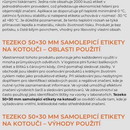
různými tiskárnami. Jedna role obsahuje 2000 kusů etiket v
jednodráhovém provedení, což představuje ekonomické řešení pro
objemnější značení. Aplikace se doporučuje při teplotě minimálně 0 °C,
zatímco fyzickou stabilitu si nalepená etiketa uchovává v rozmezí -30 °C
až +80 °C. Je důležité poznamenat, že tento teplotní rozsah se týká
přilnavosti lepidla a materiálu, nikoliv životnosti tisku. Produkt je bez
potisku, s čistě bílým povrchem, vhodný pro libovolný vlastní obsah.
TEZEKO 50×30 MM SAMOLEPICÍ ETIKETY
NA KOTOUČI – OBLASTI POUŽITÍ
Všestrannost tohoto produktu potvrzuje jeho každodenní využití v
mnoha průmyslových odvětvích. V logistice plní funkci balíkových
etiket a štítků s čárovými kódy, čímž pomáhají sledovat zásilky. V
obchodě jsou ideální pro oceňování produktů s krátkým životním
cyklem nebo jako produktové etikety. Při skladování jsou nezbytným
doplňkem pro identifikaci skladových pozic a regálové značení, kde je
nutné rychle zaznamenávat informace. Ve výrobě umožňují efektivní
značení výrobních šarží a sledování polotovarů. Ve zdravotnictví se
často používají jako identifikační štítky na vzorky v laboratořích.
Tezeko
50×30 mm samolepicí etikety na kotouči
se osvědčí všude tam, kde je
vyžadováno vnitřní, krátkodobé nebo střednědobé značení.
TEZEKO 50×30 MM SAMOLEPICÍ ETIKETY
NA KOTOUČI – VÝHODY POUŽITÍ