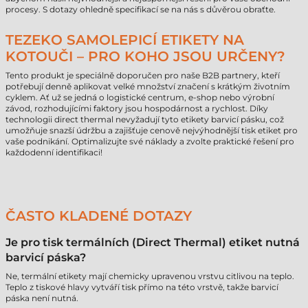
procesy. S dotazy ohledně specifikací se na nás s důvěrou obraťte.
TEZEKO SAMOLEPICÍ ETIKETY NA
KOTOUČI – PRO KOHO JSOU URČENY?
Tento produkt je speciálně doporučen pro naše B2B partnery, kteří
potřebují denně aplikovat velké množství značení s krátkým životním
cyklem. Ať už se jedná o logistické centrum, e-shop nebo výrobní
závod, rozhodujícími faktory jsou hospodárnost a rychlost. Díky
technologii direct thermal nevyžadují tyto etikety barvicí pásku, což
umožňuje snazší údržbu a zajišťuje cenově nejvýhodnější tisk etiket pro
vaše podnikání. Optimalizujte své náklady a zvolte praktické řešení pro
každodenní identifikaci!
ČASTO KLADENÉ DOTAZY
Je pro tisk termálních (Direct Thermal) etiket nutná
barvicí páska?
Ne, termální etikety mají chemicky upravenou vrstvu citlivou na teplo.
Teplo z tiskové hlavy vytváří tisk přímo na této vrstvě, takže barvicí
páska není nutná.