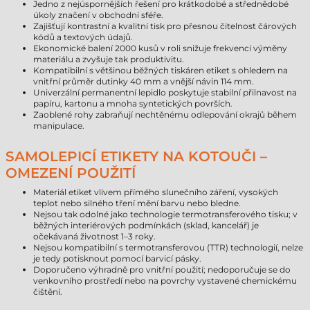
Jedno z nejúspornějších řešení pro krátkodobé a střednědobé
úkoly značení v obchodní sféře.
Zajišťují kontrastní a kvalitní tisk pro přesnou čitelnost čárových
kódů a textových údajů.
Ekonomické balení 2000 kusů v roli snižuje frekvenci výměny
materiálu a zvyšuje tak produktivitu.
Kompatibilní s většinou běžných tiskáren etiket s ohledem na
vnitřní průměr dutinky 40 mm a vnější návin 114 mm.
Univerzální permanentní lepidlo poskytuje stabilní přilnavost na
papíru, kartonu a mnoha syntetických površích.
Zaoblené rohy zabraňují nechtěnému odlepování okrajů během
manipulace.
SAMOLEPICÍ ETIKETY NA KOTOUČI –
OMEZENÍ POUŽITÍ
Materiál etiket vlivem přímého slunečního záření, vysokých
teplot nebo silného tření mění barvu nebo bledne.
Nejsou tak odolné jako technologie termotransferového tisku; v
běžných interiérových podmínkách (sklad, kancelář) je
očekávaná životnost 1–3 roky.
Nejsou kompatibilní s termotransferovou (TTR) technologií, nelze
je tedy potisknout pomocí barvicí pásky.
Doporučeno výhradně pro vnitřní použití; nedoporučuje se do
venkovního prostředí nebo na povrchy vystavené chemickému
čištění.