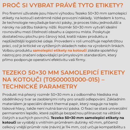
PROČ SI VYBRAT PRÁVĚ TYTO ETIKETY?
Pro firemní uživatele jsou hlavní výhodou Tezeko 50×30 mm samolepicí
etikety na kotouči extrémně nízké provozní náklady. Vzhledem k tomu,
že technologie nevyžaduje barvicí pásky, je proces tisku jednodušší a
nároky na údržbu tiskárny nižší. Rozměr 50×30 mm vytváří ideální
rovnováhu mezi čitelností obsahu a úsporou místa. Poskytuje
dostatečnou plochu pro čárový kód, kratší název produktu a
nejdůležitější logistické údaje. Provedení v roli umožňuje nepřetržitou
práci, což je kritické ve vytížených skladech nebo na výrobních linkách.
Volbou produktu
samolepicí etikety na kotouči
získáte spolehlivý
nástroj pro značení odpovídající průmyslovým standardům, který
přímo podporuje operativní efektivitu vaší firmy.
TEZEKO 50×30 MM SAMOLEPICÍ ETIKETY
NA KOTOUČI (T0500003000-015) –
TECHNICKÉ PARAMETRY
Produkt má přesný rozměr 50×30 mm a z odborného hlediska má
obdélníkový tvar se zaoblenými rohy pro snazší odlepování. Základním
materiálem je speciální direct thermal papír, který reaguje na teplo
tiskové hlavy, takže není nutná barvicí páska. O fixaci se stará univerzální
permanentní lepidlo, které zajišťuje bezpečnou přilnavost na většině
čistých a suchých povrchů.
Tezeko 50×30 mm samolepicí etikety na
kotouči
se vyrábějí s vnitřním průměrem dutinky 40 mm, přičemž
celkový vnější průměr role (návin) je 114 mm, což určuje kompatibilitu s