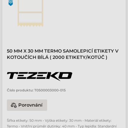
50 MM X 30 MM TERMO SAMOLEPICÍ ETIKETY V
KOTOUČÍCH BÍLÁ ( 2000 ETIKETY/KOTÚČ )
Číslo produktu:
T0500003000-015
Porovnání
Šířka etikety: 50 mm • Výška etikety: 30 mm • Materiál etikety:
Termo • Vnitřní průměr dutinky: 40 mm • Typ lepidla: Standardní