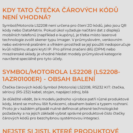
KDY TATO ČTEČKA ČÁROVÝCH KÓDŮ
NENÍ VHODNÁ?
Symbol/Motorola LS2208 není určena pro čtení 2D kódů, jako jsou QR
kódy nebo DataMatrix. Pokud úkol vyžaduje načítání dat z displejů
mobilních telefonů (například e-kupóny), je třeba místo laserové
technologie zvolit skener typu Imager. V průmyslovém, venkovním
nebo extrémně prašném a vlhkém prostředí se její použití nedoporučuje
kvůli nižšímu stupni krytí IP. Pro přímé značení dílů (DPM) nebo
mrazírenské sklady je vhodné hledat modely průmyslové kategorie
navržené speciálně pro tyto účely.
SYMBOL/MOTOROLA LS2208 (LS2208-
1AZR0100ER) - OBSAH BALENÍ
Čtečka čárových kódů Symbol (Motorola) LS2208, RS232 KIT: čtečka,
sériový (RS-232) kabel, stojan, napájecí zdroj, bílá
Je důležité vědět, že k modelu jednoho výrobce patří různé produktové
kódy, které se mohou lišit funkcemi, obsahem balení a typem rozhraní.
Proto je v každém případě nutné definovat přesné technologické
požadavky a na jejich základě vybrat správné produktové číslo čtečky
čárových kódů pro bezchybnou systémovou integraci.
NEJSTE SI JISTI, KTERÉ PRODUKTOVÉ