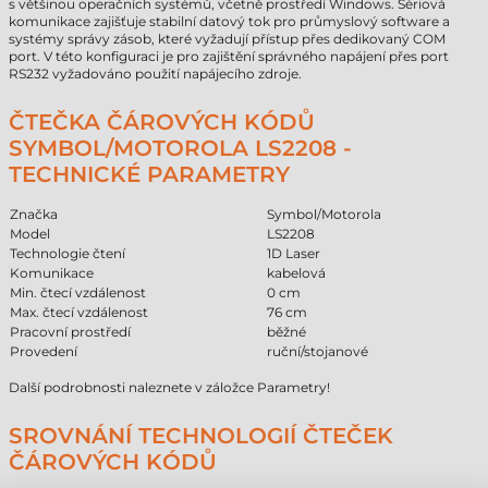
s většinou operačních systémů, včetně prostředí Windows. Sériová
komunikace zajišťuje stabilní datový tok pro průmyslový software a
systémy správy zásob, které vyžadují přístup přes dedikovaný COM
port. V této konfiguraci je pro zajištění správného napájení přes port
RS232 vyžadováno použití napájecího zdroje.
ČTEČKA ČÁROVÝCH KÓDŮ
SYMBOL/MOTOROLA LS2208 -
TECHNICKÉ PARAMETRY
Značka
Symbol/Motorola
Model
LS2208
Technologie čtení
1D Laser
Komunikace
kabelová
Min. čtecí vzdálenost
0 cm
Max. čtecí vzdálenost
76 cm
Pracovní prostředí
běžné
Provedení
ruční/stojanové
Další podrobnosti naleznete v záložce Parametry!
SROVNÁNÍ TECHNOLOGIÍ ČTEČEK
ČÁROVÝCH KÓDŮ