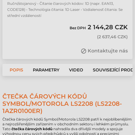
Ruční/stojanový • Čítanie čiarových kódov: 1D (napr. EAN13,
CODE128) • Technológia čítania: 1D Laser • Vzdialenosť čítania: Se
střední vzdáleností
2 144,28 CZK
Bez DPH
(
2 637,46 CZK
)
Kontaktujte nás
POPIS
PARAMETRY
VIDEO
SOUVISEJÍCÍ PROD
ČTEČKA ČÁROVÝCH KÓDŮ
SYMBOL/MOTOROLA LS2208 (LS2208-
1AZR0100ER)
Čtečka čárových kódů Symbol/Motorola LS2208 patří k nejoblíbenějším
a nejrozšířenějším zařízením v obchodním sektoru i lehkém průmyslu.
Tato
čtečka čárových kódů
nahradila dva dřívější modely a spojuje
výhodnou cenu svých předchůdců s vyšší odolností a precizními