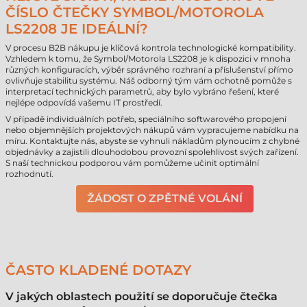
ČÍSLO ČTEČKY SYMBOL/MOTOROLA
LS2208 JE IDEÁLNÍ?
V procesu B2B nákupu je klíčová kontrola technologické kompatibility.
Vzhledem k tomu, že Symbol/Motorola LS2208 je k dispozici v mnoha
různých konfiguracích, výběr správného rozhraní a příslušenství přímo
ovlivňuje stabilitu systému. Náš odborný tým vám ochotně pomůže s
interpretací technických parametrů, aby bylo vybráno řešení, které
nejlépe odpovídá vašemu IT prostředí.
V případě individuálních potřeb, speciálního softwarového propojení
nebo objemnějších projektových nákupů vám vypracujeme nabídku na
míru. Kontaktujte nás, abyste se vyhnuli nákladům plynoucím z chybné
objednávky a zajistili dlouhodobou provozní spolehlivost svých zařízení.
S naší technickou podporou vám pomůžeme učinit optimální
rozhodnutí.
ŽÁDOST O ZPĚTNÉ VOLÁNÍ
ČASTO KLADENÉ DOTAZY
V jakých oblastech použití se doporučuje čtečka