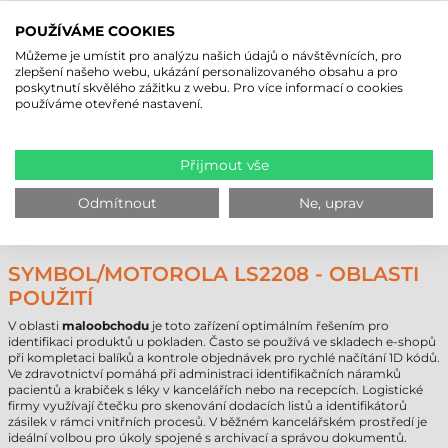
Podporované
Čtení z
Typická
Hlavní
Technologie
Omeze
kódy
obrazovky
oblast použití
výhoda
POUŽÍVÁME COOKIES
Rychlé
Laserový
Obchod,
Nečte 
Můžeme je umístit pro analýzu našich údajů o návštěvnících, pro
1D
ne
lineární
skener
kancelář
kódy
zlepšení našeho webu, ukázání personalizovaného obsahu a pro
čtení
poskytnutí skvělého zážitku z webu. Pro více informací o cookies
Lehký
Žádné
Pouze
používáme otevřené nastavení.
1D Linear
1D
ano
průmysl,
pohyblivé
pro 1D
Imager
obchod
části
kódy
Čtení v
2D Area
Logistika,
Obvykl
1D + 2D
ano
jakémkoli
Přijmout vše
Imager
výroba
dražší
směru
Všesměrový
Omez
Odmítnout
Ne, uprav
Vysoká
prezentační
1D + 2D
ano
Supermarkety
na stol
propustnost
skener
proved
SYMBOL/MOTOROLA LS2208 - OBLASTI
POUŽITÍ
V oblasti
maloobchodu
je toto zařízení optimálním řešením pro
identifikaci produktů u pokladen. Často se používá ve skladech e-shopů
při kompletaci balíků a kontrole objednávek pro rychlé načítání 1D kódů.
Ve zdravotnictví pomáhá při administraci identifikačních náramků
pacientů a krabiček s léky v kancelářích nebo na recepcích. Logistické
firmy využívají čtečku pro skenování dodacích listů a identifikátorů
zásilek v rámci vnitřních procesů. V běžném kancelářském prostředí je
ideální volbou pro úkoly spojené s archivací a správou dokumentů.