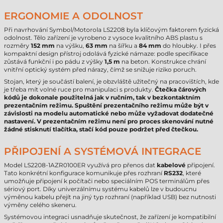
ERGONOMIE A ODOLNOST
Při navrhování Symbol/Motorola LS2208 byla klíčovým faktorem fyzická
odolnost. Tělo zařízení je vyrobeno z vysoce kvalitního ABS plastu s
rozměry
152 mm
na výšku,
63 mm
na šířku a
84 mm
do hloubky. I přes
kompaktní design přístroj odolává fyzické námaze: podle specifikace
zůstává funkční i po pádu z výšky
1,5 m
na beton. Konstrukce chrání
vnitřní optický systém před nárazy, čímž se snižuje riziko poruch.
Stojan, který je součástí balení, je obzvláště užitečný na pracovištích, kde
je třeba mít volné ruce pro manipulaci s produkty.
Čtečka čárových
kódů je dokonale použitelná jak v ručním, tak v bezkontaktním
prezentačním režimu. Spuštění prezentačního režimu může být v
závislosti na modelu automatické nebo může vyžadovat dodatečné
nastavení. V prezentačním režimu není pro proces skenování nutné
žádné stisknutí tlačítka, stačí kód pouze podržet před čtečkou.
PŘIPOJENÍ A SYSTÉMOVÁ INTEGRACE
Model LS2208-1AZR0100ER využívá pro přenos dat
kabelové
připojení.
Tato konkrétní konfigurace komunikuje přes rozhraní
RS232
, které
umožňuje připojení k počítači nebo speciálním POS terminálům přes
sériový port. Díky univerzálnímu systému kabelů lze v budoucnu
výměnou kabelu přejít na jiný typ rozhraní (například USB) bez nutnosti
výměny celého skeneru.
Systémovou integraci usnadňuje skutečnost, že zařízení je kompatibilní