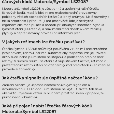
čárových kódů Motorola/Symbol LS2208?
Motorola/Symbol LS2208 je všestranná a spolehlivá ruční čtečka
čárových kódů, která je ideální pro maloobchodní provozovny,
pokladny větších obchodních řetězců a lehký průmysl. Malé rozměry a
nízká hmotnost ji předurčují pro pracoviště, kde je nezbytná
ergonomická manipulace a pohodlí při dlouhých směnách. Vysoká
rychlost čtení (100 čtení/s) a maximální čtecí dosah 43 cm zaručují
plynulý a nepřerušovaný provoz i při intenzivní práci.
V jakých režimech lze čtečku používat?
Čtečka Symbol LS2208 může být používána v ručním i prezentačním
(stojanovém) režimu. Zařízení automaticky rozpozná, zda jej uživatel
drží v ruce, nebo je umístěno na stojanu, a podle toho přepíná mezi
režimy. V ručním režimu se čtení aktivuje stiskem tlačítka, zatímco v
prezentačním režimu stačí přiložit čárový kód před čtečku – snímání se
provede automaticky.
Jak čtečka signalizuje úspěšné načtení kódu?
Zařízení oznamuje úspěšné načtení zvukovým signálem a
dvoubarevnou LED diodou umístěnou na krytu. Uživatel tak získá
okamžitou zpětnou vazbu i v hlučném prostředí nebo v případě, že
přímo nevidí obrazovku.
Jaké připojení nabízí čtečka čárových kódů
Motorola/Symbol LS2208?