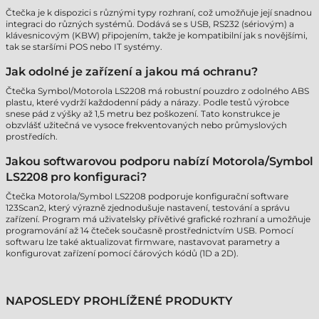
Čtečka je k dispozici s různými typy rozhraní, což umožňuje její snadnou
integraci do různých systémů. Dodává se s USB, RS232 (sériovým) a
klávesnicovým (KBW) připojením, takže je kompatibilní jak s novějšími,
tak se staršími POS nebo IT systémy.
Jak odolné je zařízení a jakou má ochranu?
Čtečka Symbol/Motorola LS2208 má robustní pouzdro z odolného ABS
plastu, které vydrží každodenní pády a nárazy. Podle testů výrobce
snese pád z výšky až 1,5 metru bez poškození. Tato konstrukce je
obzvlášť užitečná ve vysoce frekventovaných nebo průmyslových
prostředích.
Jakou softwarovou podporu nabízí Motorola/Symbol
LS2208 pro konfiguraci?
Čtečka Motorola/Symbol LS2208 podporuje konfigurační software
123Scan2, který výrazně zjednodušuje nastavení, testování a správu
zařízení. Program má uživatelsky přívětivé grafické rozhraní a umožňuje
programování až 14 čteček současně prostřednictvím USB. Pomocí
softwaru lze také aktualizovat firmware, nastavovat parametry a
konfigurovat zařízení pomocí čárových kódů (1D a 2D).
NAPOSLEDY PROHLÍŽENÉ PRODUKTY