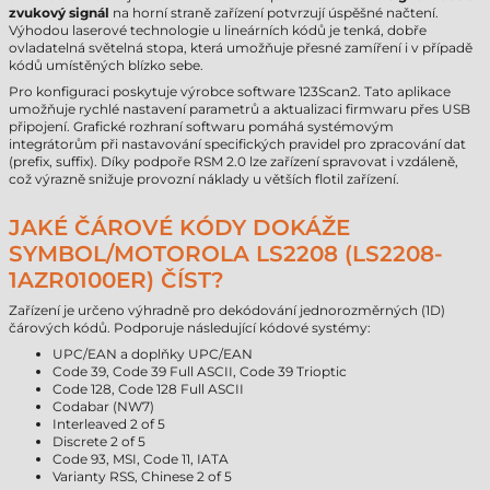
zvukový signál
na horní straně zařízení potvrzují úspěšné načtení.
Výhodou laserové technologie u lineárních kódů je tenká, dobře
ovladatelná světelná stopa, která umožňuje přesné zamíření i v případě
kódů umístěných blízko sebe.
Pro konfiguraci poskytuje výrobce software 123Scan2. Tato aplikace
umožňuje rychlé nastavení parametrů a aktualizaci firmwaru přes USB
připojení. Grafické rozhraní softwaru pomáhá systémovým
integrátorům při nastavování specifických pravidel pro zpracování dat
(prefix, suffix). Díky podpoře RSM 2.0 lze zařízení spravovat i vzdáleně,
což výrazně snižuje provozní náklady u větších flotil zařízení.
JAKÉ ČÁROVÉ KÓDY DOKÁŽE
SYMBOL/MOTOROLA LS2208 (LS2208-
1AZR0100ER) ČÍST?
Zařízení je určeno výhradně pro dekódování jednorozměrných (1D)
čárových kódů. Podporuje následující kódové systémy:
UPC/EAN a doplňky UPC/EAN
Code 39, Code 39 Full ASCII, Code 39 Trioptic
Code 128, Code 128 Full ASCII
Codabar (NW7)
Interleaved 2 of 5
Discrete 2 of 5
Code 93, MSI, Code 11, IATA
Varianty RSS, Chinese 2 of 5