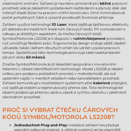
vlastnostmi snímání. Zařízení je navrženo primárně pro
běžné
pracovní
prostředí, kde je základním požadavkem každodenní a plynulý sběr dat.
Inženýři kladli důraz na precizní vnitřní konstrukci, čímž minimalizovali
počet pohyblivých částí a výrazně prodloužili životnost přístroje.
Zařízení využívá technologii
1D Laser
, která zajišťuje špičkovou efektivitu
při dekódování tradičních lineárních čárových kódů. Při rozhodování o
nákupu je důležitým aspektem, že čtečka čárových kódů
Symbol/Motorola LS2208 je k dispozici v
ručním/stojanové
provedení,
což umožňuje flexibilní práci. Ergonomický design snižuje zátěž zápěstí
uživatele, takže i během dlouhých směn lze udržet vysoké pracovní
tempo. Spolehlivost této technologie potvrzuje také nadstandardní
záruční doba
60 měsíců
.
Značka Symbol/Motorola je již desetiletí spojována s inovativními
řešeními v oblasti identifikačních technologií. Model LS2208 je ideální
volbou pro podporu pokladních procesů v maloobchodě, ale své
uplatnění najde i v menších skladech nebo kancelářském prostředí.
Zařízení komunikuje s hostitelským systémem přes
kabelové
připojení,
což zajišťuje stabilní a nepřerušovaný přenos dat. Toto technologické
zázemí podporuje přesnou správu zásob a rychlou obsluhu v jakémkoli
obchodním prostředí.
PROČ SI VYBRAT ČTEČKU ČÁROVÝCH
KÓDŮ SYMBOL/MOTOROLA LS2208?
Jednoduchost Plug-and-Play:
Instalace zařízení nevyžaduje
speciální odborné znalosti, k většině systémů jej lze okamžitě