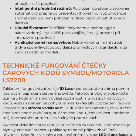
připojit a začít používat.
Inteligentní přepínání režimů:
Po vložení do stojanu se skener
automaticky přepne do prezentačního režimu, což umožňuje
snímat data pouhým přiblížením zboží bez nutnosti stisknutí
tlačítka.
Dlouhá životnost:
Bezfrikční polymerová technologie a
nárazuvzdorný kryt z ABS plastu zajišťují trvalý provoz i při
intenzivním používání.
Vynikající poměr cena/výkon:
Nabízí výkon snímání střední
třídy a spolehlivost odpovídající průmyslovým standardům za
cenu základního modelu.
TECHNICKÉ FUNGOVÁNÍ ČTEČKY
ČÁROVÝCH KÓDŮ SYMBOL/MOTOROLA
LS2208
Základem fungování zařízení je
1D Laser
jednotka, která snímá povrch
laserovým paprskem červeného světla. Tato technologie je obzvláště
účinná u kódů snímaných z větší vzdálenosti a u hustších čárových
kódů. Rozsah snímání se pohybuje mezi
0 – 76 cm
, což zařízení řadí do
kategorie pro
střední vzdálenost
. Je důležité poznamenat, že skutečná
čtecí vzdálenost závisí na typu čárového kódu, jeho velikosti (hodnota
mil), kontrastním poměru a světelných podmínkách.
Rychlost dekódování dosahuje 100 snímání za sekundu, což umožňuje
plynulý pracovní proces u pokladny nebo při příjmu zboží. Práci
uživatele usnadňuje vizuální a zvuková zpětná vazba:
LED signalizace a