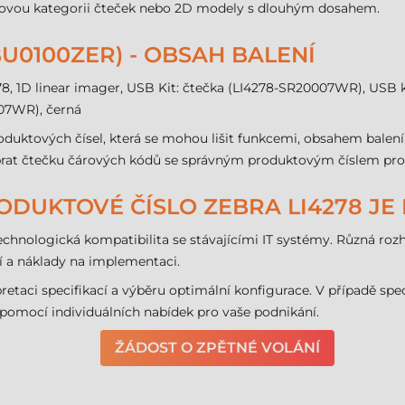
yslovou kategorii čteček nebo 2D modely s dlouhým dosahem.
BU0100ZER) - OBSAH BALENÍ
8, 1D linear imager, USB Kit: čtečka (LI4278-SR20007WR), USB 
07WR), černá
duktových čísel, která se mohou lišit funkcemi, obsahem balení
ybrat čtečku čárových kódů se správným produktovým číslem pro 
PRODUKTOVÉ ČÍSLO ZEBRA LI4278 JE
technologická kompatibilita se stávajícími IT systémy. Různá roz
ní a náklady na implementaci.
pretaci specifikací a výběru optimální konfigurace. V případě 
mocí individuálních nabídek pro vaše podnikání.
ŽÁDOST O ZPĚTNÉ VOLÁNÍ