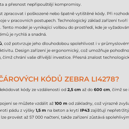
ita a přesnost nepřipouštějí kompromisy.
st zpracovat i poškozené nebo špatně vytištěné kódy. Při rozho
toje v pracovních postupech. Technologický základ zařízení tvoř
Tento model je vynikající volbou do prostředí, kde je vyžadován
émů je rychlá a snadná.
ů
, což potvrzuje jeho dlouhodobou spolehlivost i v průmyslovém 
ektivitu. Design zařízení je ergonomický, což umožňuje pohodln
ů, čímž chrání vaše dřívější investice. Přesná znalost technolo
 ČÁROVÝCH KÓDŮ ZEBRA LI4278?
dekódovat kódy ze vzdálenosti od
2,5 cm
až do
600 cm
, čímž se
pojení se můžete vzdálit až
100 m
od základny, což výrazně zvyšu
roti pádu z výšky
1,5 m
na beton a krytí
IP43
zajišťují nepřetrži
 lze provést až 57 000 načtení, takže zařízení zůstává spolehli