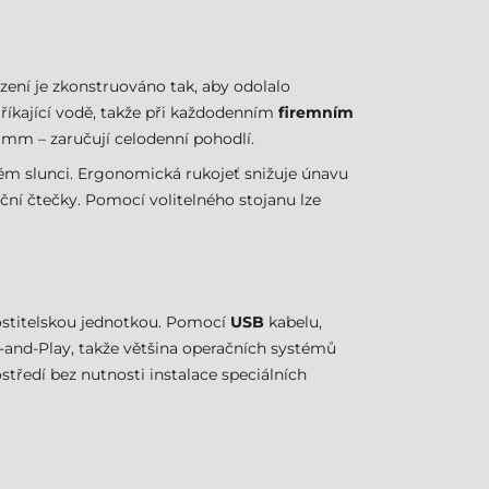
zení je zkonstruováno tak, aby odolalo
říkající vodě, takže při každodenním
firemním
mm – zaručují celodenní pohodlí.
mém slunci. Ergonomická rukojeť snižuje únavu
ční čtečky. Pomocí volitelného stojanu lze
hostitelskou jednotkou. Pomocí
USB
kabelu,
g-and-Play, takže většina operačních systémů
tředí bez nutnosti instalace speciálních