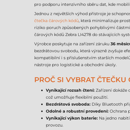
pro podporu intenzivního sběru dat, kde mobil
Jednou z největších výhod přístroje je schopno
čtečka čárových kódů
, která minimalizuje pros
riziko poruch způsobených pohyblivými částmi. 
čárových kódů Zebra LI4278 do stávajících syst
Výrobce poskytuje na zařízení záruku
36 měsíc
bezdrátovou svobodu, která výrazně zvyšuje ef
kompatibilní i s příslušenstvím starších model
nástroje pro logistické a obchodní úkoly.
PROČ SI VYBRAT ČTEČKU
Vynikající rozsah čtení:
Zařízení dokáže 
což umožňuje flexibilní použití.
Bezdrátová svoboda:
Díky Bluetooth při
Odolné a robustní provedení:
Ochrana p
Vynikající výkon baterie:
Na jedno nabití
provozu.