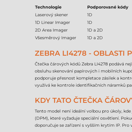
Technologie
Podporované kódy
Laserový skener
1D
1D Linear Imager
1D
2D Area Imager
1D a 2D
Všesměrový Imager
1D a 2D
ZEBRA LI4278 - OBLASTI 
Čtečka čárových kódů Zebra LI4278 podává nej
obsluhu skenování papírových i mobilních kupó
podporuje přesnost kompletace zásilek a kontrol
využívá ke kontrole identifikačních náramků pa
KDY TATO ČTEČKA ČÁRO
Tento model není ideální volbou pro úkoly, kd
(DPM), které vyžaduje speciální osvětlení. Po
doporučuje se zařízení s vyšším krytím IP. Pro