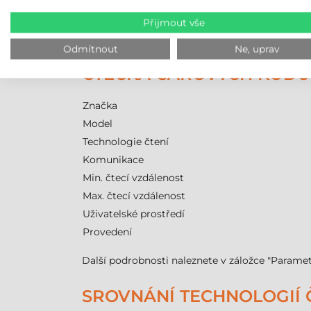
Bezdrátová technologie využívá verzi
Bluetooth
skladu nebo identifikaci velkoobjemových polož
Přijmout vše
mobilními zařízeními. Integrovaná baterie umož
Odmítnout
Ne, uprav
ČTEČKA ČÁROVÝCH KÓDŮ 
Značka
Model
Technologie čtení
Komunikace
Min. čtecí vzdálenost
Max. čtecí vzdálenost
Uživatelské prostředí
Provedení
Další podrobnosti naleznete v záložce "Paramet
SROVNÁNÍ TECHNOLOGIÍ