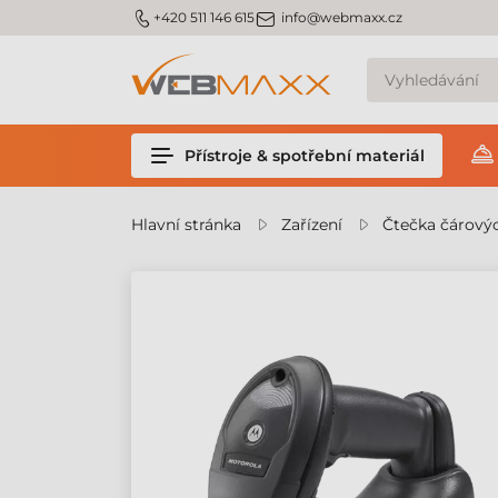
m_phone
m_email
+420 511 146 615
info@webmaxx.cz
Přístroje & spotřební materiál
Hlavní stránka
Zařízení
Čtečka čárový