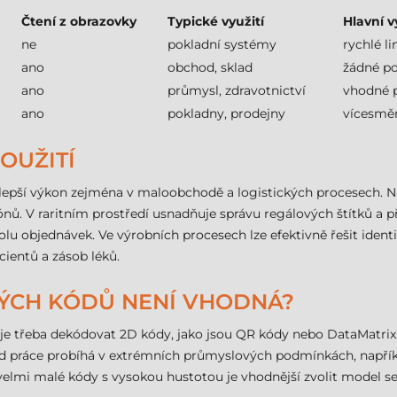
Čtení z obrazovky
Typické využití
Hlavní 
ne
pokladní systémy
rychlé li
ano
obchod, sklad
žádné po
ano
průmysl, zdravotnictví
vhodné 
ano
pokladny, prodejny
vícesměr
POUŽITÍ
lepší výkon zejména v maloobchodě a logistických procesech. N
nů. V raritním prostředí usnadňuje správu regálových štítků a 
u objednávek. Ve výrobních procesech lze efektivně řešit identifik
cientů a zásob léků.
VÝCH KÓDŮ NENÍ VHODNÁ?
e je třeba dekódovat 2D kódy, jako jsou QR kódy nebo DataMatrix
kud práce probíhá v extrémních průmyslových podmínkách, napřík
 velmi malé kódy s vysokou hustotou je vhodnější zvolit model se