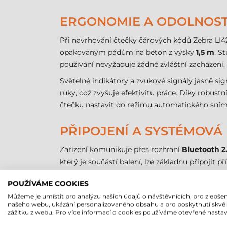
ERGONOMIE A ODOLNOS
Při navrhování čtečky čárových kódů Zebra LI427
opakovaným pádům na beton z výšky
1,5 m
. S
používání nevyžaduje žádné zvláštní zacházení
Světelné indikátory a zvukové signály jasně si
ruky, což zvyšuje efektivitu práce. Díky robus
čtečku nastavit do režimu automatického snímá
PŘIPOJENÍ A SYSTÉMOVÁ
Zařízení komunikuje přes rozhraní
Bluetooth 2.
který je součástí balení, lze základnu připojit
zařízení okamžitě rozpozná jako vstup z kláves
POUŽÍVÁME COOKIES
ovladačů.
Můžeme je umístit pro analýzu našich údajů o návštěvnících, pro zlepšen
našeho webu, ukázání personalizovaného obsahu a pro poskytnutí skvě
BEZDRÁTOVÝ PROVOZ A 
zážitku z webu. Pro více informací o cookies používáme otevřené nastav