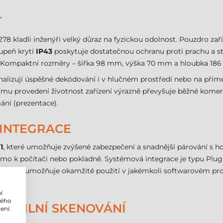
T
8 kladli inženýři velký důraz na fyzickou odolnost. Pouzdro zaří
tupeň krytí
IP43
poskytuje dostatečnou ochranu proti prachu a st
. Kompaktní rozměry – šířka 98 mm, výška 70 mm a hloubka 186 
gnalizují úspěšné dekódování i v hlučném prostředí nebo na pří
tnímu provedení životnost zařízení výrazně převyšuje běžné komer
ní (prezentace).
 INTEGRACE
1
, které umožňuje zvýšené zabezpečení a snadnější párování s 
 přímo k počítači nebo pokladně. Systémová integrace je typu Plu
nice. To umožňuje okamžité použití v jakémkoli softwarovém pros
í
lého
MOBILNÍ SKENOVÁNÍ
ení.