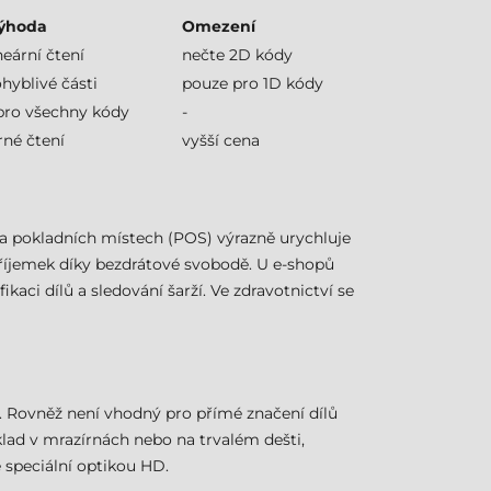
výhoda
Omezení
neární čtení
nečte 2D kódy
hyblivé části
pouze pro 1D kódy
pro všechny kódy
-
né čtení
vyšší cena
a pokladních místech (POS) výrazně urychluje
příjemek díky bezdrátové svobodě. U e-shopů
aci dílů a sledování šarží. Ve zdravotnictví se
. Rovněž není vhodný pro přímé značení dílů
lad v mrazírnách nebo na trvalém dešti,
 speciální optikou HD.