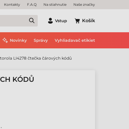
Kontakty
F.A.Q
Na stiahnutie
Naše značky
Košík
Vstup
Novinky
Správy
Vyhliadavač etikiet
torola LI4278 čtečka čárových kódů
ÝCH KÓDŮ
 •