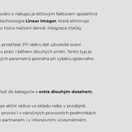
dování o nákupu je klíčovým faktorem spolehlivá
í technologie
Linear Imager
, která eliminuje
o tisíce načtení denně. Integrace čtečky
prostředí. Při sběru dat uživatelé ocení
ou práci i během dlouhých směn. Tento typ je
gických parametrů pomáhá při výběru správného
 řadí do kategorie s
extra dlouhým dosahem
,
je akční rádius ve skladu nebo v prodejně.
tý provoz i v náročných provozních podmínkách.
vým partnerem i v intenzivním vícesměnném