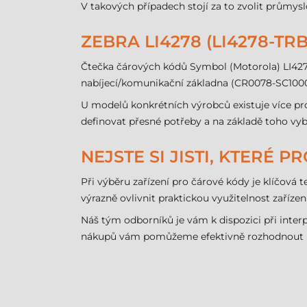
V takových případech stojí za to zvolit prům
ZEBRA LI4278 (LI4278-TR
Čtečka čárových kódů Symbol (Motorola) LI427
nabíjecí/komunikační základna (CR0078-SC100
U modelů konkrétních výrobců existuje více pro
definovat přesné potřeby a na základě toho v
NEJSTE SI JISTI, KTERÉ 
Při výběru zařízení pro čárové kódy je klíčová 
výrazně ovlivnit praktickou využitelnost zaříze
Náš tým odborníků je vám k dispozici při inter
nákupů vám pomůžeme efektivně rozhodnout po