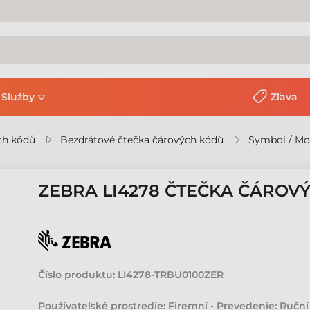
Služby
Zľava
ch kódů
Bezdrátové čtečka čárových kódů
Symbol / Mo
ZEBRA LI4278 ČTEČKA ČÁROV
Číslo produktu:
LI4278-TRBU0100ZER
Používateľské prostredie: Firemní • Prevedenie: Ruční