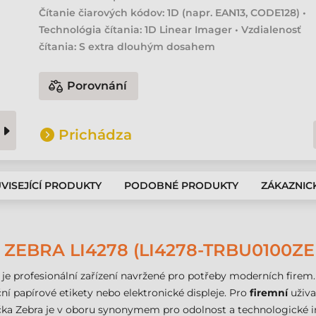
Čítanie čiarových kódov: 1D (napr. EAN13, CODE128) •
Technológia čítania: 1D Linear Imager • Vzdialenosť
čítania: S extra dlouhým dosahem
Porovnání
Prichádza
VISEJÍCÍ PRODUKTY
PODOBNÉ PRODUKTY
ZÁKAZNIC
EBRA LI4278 (LI4278-TRBU0100ZE
je profesionální zařízení navržené pro potřeby moderních firem
ní papírové etikety nebo elektronické displeje. Pro
firemní
uživat
a Zebra je v oboru synonymem pro odolnost a technologické ino