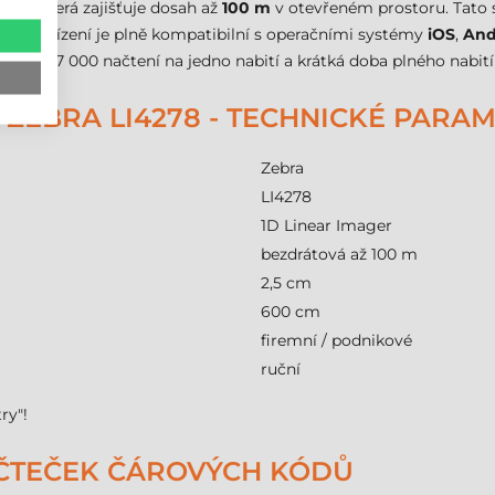
 2.1
, která zajišťuje dosah až
100 m
v otevřeném prostoru. Tato s
ek. Zařízení je plně kompatibilní s operačními systémy
iOS
,
And
ňuje 57 000 načtení na jedno nabití a krátká doba plného nabití
ZEBRA LI4278 - TECHNICKÉ PARA
Zebra
LI4278
1D Linear Imager
bezdrátová až 100 m
2,5 cm
600 cm
firemní / podnikové
ruční
ry"!
 ČTEČEK ČÁROVÝCH KÓDŮ