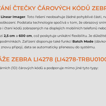
NÍ ČTEČKY ČÁROVÝCH KÓDŮ ZEBR
 Linear Imager
. Toto řešení neobsahuje žádné pohyblivé části, na
kození. Podstata technologie spočívá v tom, že obrazový sním
i čtení kódů zobrazených na displejích mobilních telefonů nebo
ezi
2,5 cm
a
600 cm
, což poskytuje unikátní flexibilitu. Je důlež
h podmínkách. Zařízení disponuje také funkcí
Batch Mode
(dávkov
 znovu připojí, data se automaticky přenesou do systému.
E ZEBRA LI4278 (LI4278-TRBU0100
eárních (1D) čárových kódů a podporuje mimo jiné tyto typy: