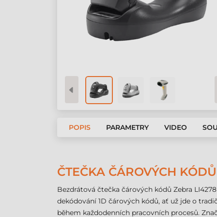
POPIS
PARAMETRY
VIDEO
SOU
ČTEČKA ČÁROVÝCH KÓDŮ Z
Bezdrátová čtečka čárových kódů Zebra LI4278 
dekódování 1D čárových kódů, ať už jde o tradič
během každodenních pracovních procesů. Značk