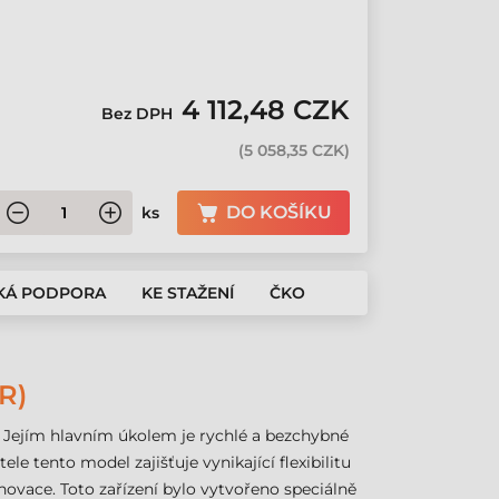
4 112,48 CZK
Bez DPH
(
5 058,35 CZK
)
DO KOŠÍKU
ks
KÁ PODPORA
KE STAŽENÍ
ČKO
R)
. Jejím hlavním úkolem je rychlé a bezchybné
ele tento model zajišťuje vynikající flexibilitu
vace. Toto zařízení bylo vytvořeno speciálně