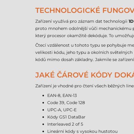
TECHNOLOGICKÉ FUNGOVÁ
Zařízení využívá pro záznam dat technologii
1D
proto mnohem odolnější vůči mechanickému poš
který procesor okamžitě dekóduje. To umožňuje 
Čtecí vzdálenost u tohoto typu se pohybuje m
velikosti kódu, jeho typu a okolních světelnýc
kódů mimo dosah základny. Jakmile se zařízení
JAKÉ ČÁROVÉ KÓDY DOKÁŽ
Zařízení je vhodné pro čtení všech běžných lin
EAN-8, EAN-13
Code 39, Code 128
UPC-A, UPC-E
Kódy GS1 DataBar
Interleaved 2 of 5
Lineární kódy s vysokou hustotou