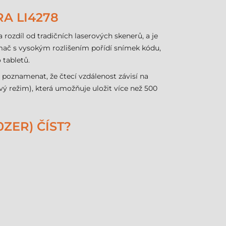
A LI4278
 rozdíl od tradičních laserových skenerů, a je
ač s vysokým rozlišením pořídí snímek kódu,
 tabletů.
ité poznamenat, že čtecí vzdálenost závisí na
ý režim), která umožňuje uložit více než 500
ZER) ČÍST?