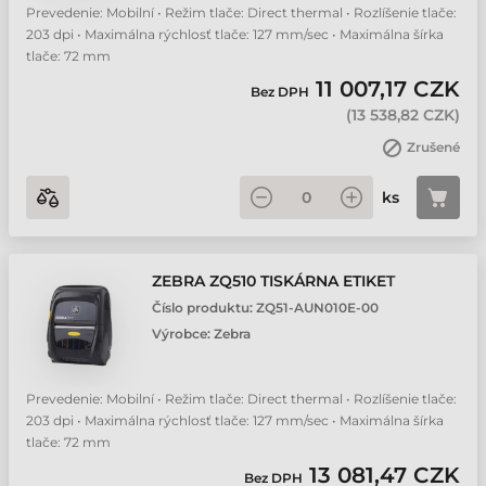
Prevedenie: Mobilní • Režim tlače: Direct thermal • Rozlíšenie tlače:
203 dpi • Maximálna rýchlosť tlače: 127 mm/sec • Maximálna šírka
tlače: 72 mm
11 007,17 CZK
Bez DPH
(
13 538,82 CZK
)
Zrušené
ks
ZEBRA ZQ510 TISKÁRNA ETIKET
Číslo produktu:
ZQ51-AUN010E-00
Výrobce:
Zebra
Prevedenie: Mobilní • Režim tlače: Direct thermal • Rozlíšenie tlače:
203 dpi • Maximálna rýchlosť tlače: 127 mm/sec • Maximálna šírka
tlače: 72 mm
13 081,47 CZK
Bez DPH