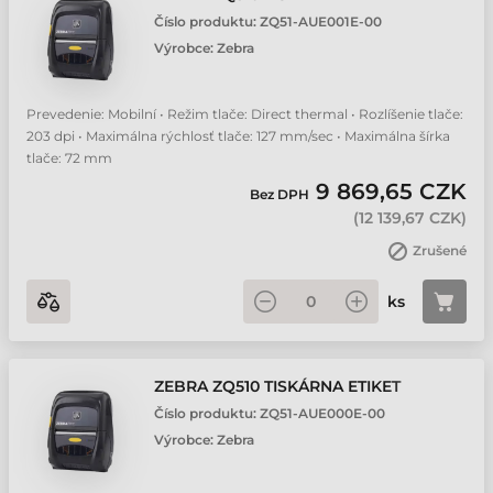
Číslo produktu:
ZQ51-AUE001E-00
Výrobce:
Zebra
Prevedenie: Mobilní • Režim tlače: Direct thermal • Rozlíšenie tlače:
203 dpi • Maximálna rýchlosť tlače: 127 mm/sec • Maximálna šírka
tlače: 72 mm
9 869,65 CZK
Bez DPH
(
12 139,67 CZK
)
Zrušené
ks
ZEBRA ZQ510 TISKÁRNA ETIKET
Číslo produktu:
ZQ51-AUE000E-00
Výrobce:
Zebra