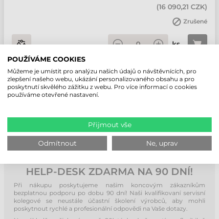
(
16 090,21 CZK
)
Zrušené
ks
POUŽÍVÁME COOKIES
Můžeme je umístit pro analýzu našich údajů o návštěvnících, pro
zlepšení našeho webu, ukázání personalizovaného obsahu a pro
poskytnutí skvělého zážitku z webu. Pro více informací o cookies
NAKUPUJTE ETIKETY OD TĚCH, KTEŘÍ JE
používáme otevřené nastavení.
ZNAJÍ NEJLÉPE!
Přijmout vše
Odmítnout
Ne, uprav
HELP-DESK ZDARMA NA 90 DNÍ!
Při nákupu poskytujeme našim koncovým zákazníkům
bezplatnou podporu po dobu 90 dní! Naši kvalifikovaní servisní
kolegové se neustále účastní školení výrobců, aby mohli
poskytnout rychlé a profesionální odpovědi na Vaše dotazy.