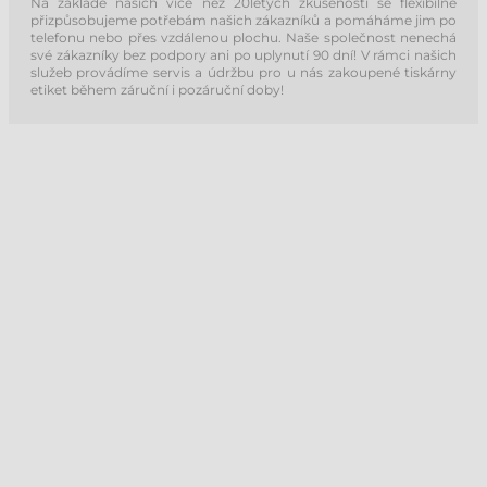
Na základě našich více než 20letých zkušeností se flexibilně
přizpůsobujeme potřebám našich zákazníků a pomáháme jim po
telefonu nebo přes vzdálenou plochu. Naše společnost nenechá
své zákazníky bez podpory ani po uplynutí 90 dní! V rámci našich
služeb provádíme servis a údržbu pro u nás zakoupené tiskárny
etiket během záruční i pozáruční doby!