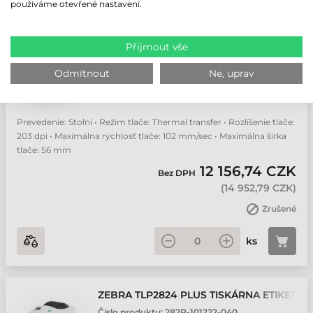
používáme otevřené nastavení.
ZEBRA TLP2824 PLUS TISKÁRNA ETIKET
Přijmout vše
Číslo produktu:
282P-101122-040
Odmítnout
Ne, uprav
Výrobce:
Zebra
Prevedenie: Stolní • Režim tlače: Thermal transfer • Rozlíšenie tlače:
203 dpi • Maximálna rýchlosť tlače: 102 mm/sec • Maximálna šírka
tlače: 56 mm
12 156,74 CZK
Bez DPH
(
14 952,79 CZK
)
Zrušené
ks
ZEBRA TLP2824 PLUS TISKÁRNA ETIKET
Číslo produktu:
282P-101222-040