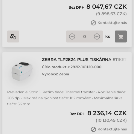
8 047,67 CZK
Bez DPH
(
9 898,63 CZK
)
Kontaktujte nás
ks
ZEBRA TLP2824 PLUS TISKÁRNA ETIKET
Číslo produktu:
282P-101120-000
Výrobce:
Zebra
Prevedenie: Stolní • Režim tlače: Thermal transfer • Rozlíšenie tlače:
203 dpi • Maximálna rýchlosť tlače: 102 mm/sec • Maximálna šírka
tlače: 56 mm
8 236,14 CZK
Bez DPH
(
10 130,45 CZK
)
Kontaktujte nás