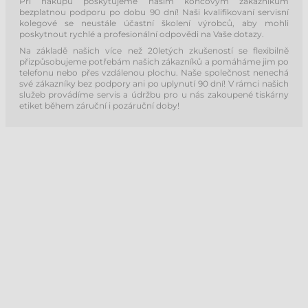
Při nákupu poskytujeme našim koncovým zákazníkům
bezplatnou podporu po dobu 90 dní! Naši kvalifikovaní servisní
kolegové se neustále účastní školení výrobců, aby mohli
poskytnout rychlé a profesionální odpovědi na Vaše dotazy.
Na základě našich více než 20letých zkušeností se flexibilně
přizpůsobujeme potřebám našich zákazníků a pomáháme jim po
telefonu nebo přes vzdálenou plochu. Naše společnost nenechá
své zákazníky bez podpory ani po uplynutí 90 dní! V rámci našich
služeb provádíme servis a údržbu pro u nás zakoupené tiskárny
etiket během záruční i pozáruční doby!