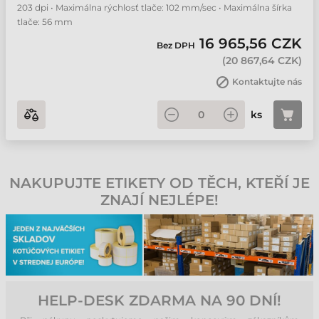
203 dpi • Maximálna rýchlosť tlače: 102 mm/sec • Maximálna šírka
tlače: 56 mm
16 965,56 CZK
Bez DPH
(
20 867,64 CZK
)
Kontaktujte nás
ks
NAKUPUJTE ETIKETY OD TĚCH, KTEŘÍ JE
ZNAJÍ NEJLÉPE!
HELP-DESK ZDARMA NA 90 DNÍ!