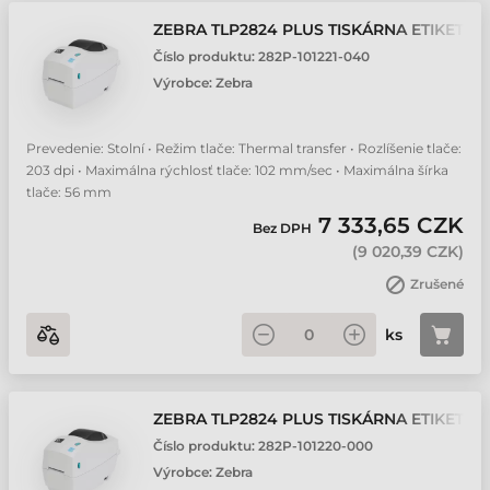
ZEBRA TLP2824 PLUS TISKÁRNA ETIKET
Číslo produktu:
282P-101221-040
Výrobce:
Zebra
Prevedenie: Stolní • Režim tlače: Thermal transfer • Rozlíšenie tlače:
203 dpi • Maximálna rýchlosť tlače: 102 mm/sec • Maximálna šírka
tlače: 56 mm
7 333,65 CZK
Bez DPH
(
9 020,39 CZK
)
Zrušené
ks
ZEBRA TLP2824 PLUS TISKÁRNA ETIKET
Číslo produktu:
282P-101220-000
Výrobce:
Zebra