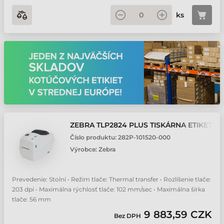
ks
ZEBRA TLP2824 PLUS TISKÁRNA ETIKET
Číslo produktu:
282P-101520-000
Výrobce:
Zebra
Prevedenie: Stolní • Režim tlače: Thermal transfer • Rozlíšenie tlače:
203 dpi • Maximálna rýchlosť tlače: 102 mm/sec • Maximálna šírka
tlače: 56 mm
9 883,59 CZK
Bez DPH