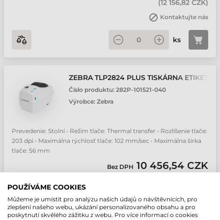
(
12 156,82 CZK
)
Kontaktujte nás
ks
ZEBRA TLP2824 PLUS TISKÁRNA ETIKET
Číslo produktu:
282P-101521-040
Výrobce:
Zebra
Prevedenie: Stolní • Režim tlače: Thermal transfer • Rozlíšenie tlače:
203 dpi • Maximálna rýchlosť tlače: 102 mm/sec • Maximálna šírka
tlače: 56 mm
10 456,54 CZK
Bez DPH
(
12 861,54 CZK
)
POUŽÍVÁME COOKIES
Kontaktujte nás
Můžeme je umístit pro analýzu našich údajů o návštěvnících, pro
zlepšení našeho webu, ukázání personalizovaného obsahu a pro
ks
poskytnutí skvělého zážitku z webu. Pro více informací o cookies